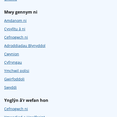
Mwy gennym ni
Amdanom ni
Cysylltu â ni
Cefnogwch ni
Adroddiadau Blynyddol
Cwynion
Cyfryngau
Ymchwil polisi
Gwirfoddoli
Swyddi
Ynglŷn â’r wefan hon
Cefnogwch ni