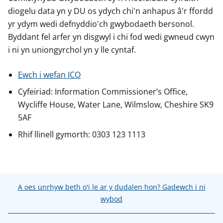
diogelu data yn y DU os ydych chi'n anhapus â'r ffordd
yr ydym wedi defnyddio'ch gwybodaeth bersonol.
Byddant fel arfer yn disgwyl i chi fod wedi gwneud cwyn
i ni yn uniongyrchol yn y lle cyntaf.
Ewch i wefan ICO
Cyfeiriad: Information Commissioner’s Office,
Wycliffe House, Water Lane, Wilmslow, Cheshire SK9
5AF
Rhif llinell gymorth: 0303 123 1113
A oes unrhyw beth o'i le ar y dudalen hon? Gadewch i ni
wybod