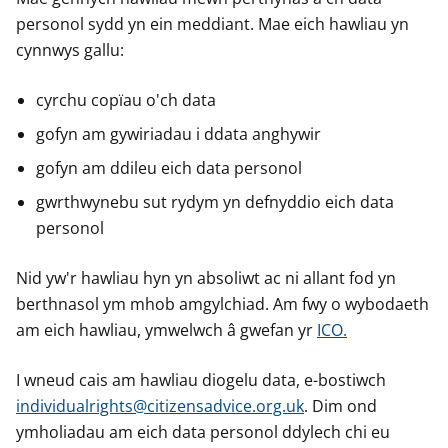
n
personol sydd yn ein meddiant. Mae eich hawliau yn
w
y
cynnwys gallu:
s
cyrchu copïau o'ch data
gofyn am gywiriadau i ddata anghywir
gofyn am ddileu eich data personol
gwrthwynebu sut rydym yn defnyddio eich data
personol
Nid yw'r hawliau hyn yn absoliwt ac ni allant fod yn
berthnasol ym mhob amgylchiad. Am fwy o wybodaeth
am eich hawliau, ymwelwch â gwefan yr
ICO.
I wneud cais am hawliau diogelu data, e-bostiwch
individualrights@citizensadvice.org.uk
. Dim ond
ymholiadau am eich data personol ddylech chi eu