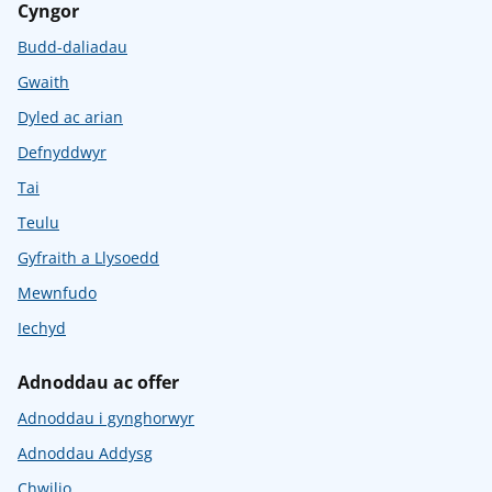
Cyngor
Budd-daliadau
Gwaith
Dyled ac arian
Defnyddwyr
Tai
Teulu
Gyfraith a Llysoedd
Mewnfudo
Iechyd
Adnoddau ac offer
Adnoddau i gynghorwyr
Adnoddau Addysg
Chwilio