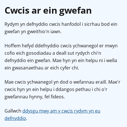
Cwcis ar ein gwefan
Rydym yn defnyddio cwcis hanfodol i sicrhau bod ein
gwefan yn gweithio'n iawn.
Hoffem hefyd ddefnyddio cwcis ychwanegol er mwyn
cofio eich gosodiadau a deall sut rydych chi'n
defnyddio ein gwefan. Mae hyn yn ein helpu ni i wella
ein gwasanaethau ar eich cyfer chi.
Mae cwcis ychwanegol yn dod o wefannau eraill. Mae'r
cwcis hyn yn ein helpu i ddangos pethau i chi o'r
gwefannau hynny, fel fideos.
Gallwch
ddysgu mwy am y cwcis rydym yn eu
defnyddio
.