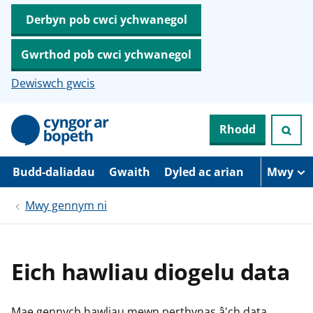
Derbyn pob cwci ychwanegol
Gwrthod pob cwci ychwanegol
Dewiswch gwcis
N
Rhodd
e
i
d
i
Budd-daliadau
Gwaith
Dyled ac arian
Mwy
o
i
Mwy gennym ni
’
r
p
r
i
Eich hawliau diogelu data
f
g
y
n
Mae gennych hawliau mewn perthynas â'ch data