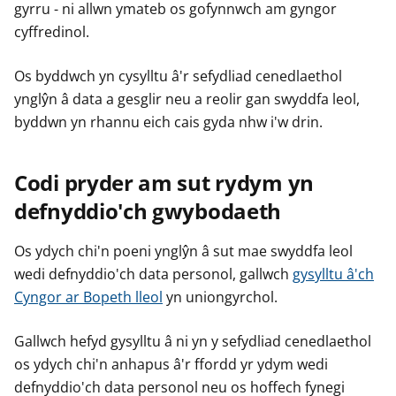
gyrru - ni allwn ymateb os gofynnwch am gyngor
cyffredinol.
Os byddwch yn cysylltu â'r sefydliad cenedlaethol
ynglŷn â data a gesglir neu a reolir gan swyddfa leol,
byddwn yn rhannu eich cais gyda nhw i'w drin.
Codi pryder am sut rydym yn
defnyddio'ch gwybodaeth
Os ydych chi'n poeni ynglŷn â sut mae swyddfa leol
wedi defnyddio'ch data personol, gallwch
gysylltu â'ch
Cyngor ar Bopeth lleol
yn uniongyrchol.
Gallwch hefyd gysylltu â ni yn y sefydliad cenedlaethol
os ydych chi'n anhapus â'r ffordd yr ydym wedi
defnyddio'ch data personol neu os hoffech fynegi