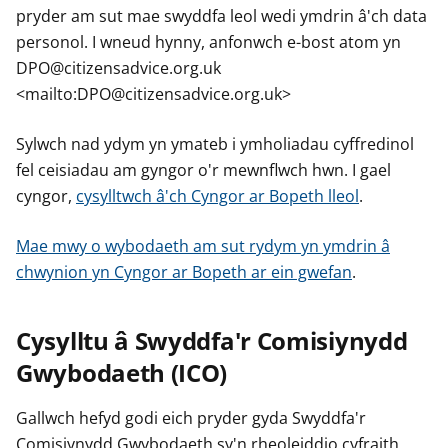
pryder am sut mae swyddfa leol wedi ymdrin â'ch data
personol. I wneud hynny, anfonwch e-bost atom yn
DPO@citizensadvice.org.uk
<mailto:DPO@citizensadvice.org.uk>
Sylwch nad ydym yn ymateb i ymholiadau cyffredinol
fel ceisiadau am gyngor o'r mewnflwch hwn. I gael
cyngor,
cysylltwch â'ch Cyngor ar Bopeth lleol
.
Mae mwy o wybodaeth am sut rydym yn ymdrin â
chwynion yn Cyngor ar Bopeth ar ein gwefan
.
Cysylltu â Swyddfa'r Comisiynydd
Gwybodaeth (ICO)
Gallwch hefyd godi eich pryder gyda Swyddfa'r
Comisiynydd Gwybodaeth sy'n rheoleiddio cyfraith