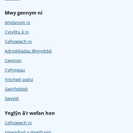
Mwy gennym ni
Amdanom ni
Cysylltu â ni
Cefnogwch ni
Adroddiadau Blynyddol
Cwynion
Cyfryngau
Ymchwil polisi
Gwirfoddoli
Swyddi
Ynglŷn â’r wefan hon
Cefnogwch ni
Ymwadiad a Hawlfraint