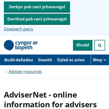
Derbyn pob cwci ychwanegol
Gwrthod pob cwci ychwanegol
Dewiswch gwcis
N
Rhodd
e
i
d
i
Budd-daliadau
Gwaith
Dyled ac arian
Mwy
o
i
Adviser resources
’
r
p
r
i
AdviserNet - online
f
g
information for advisers
y
n