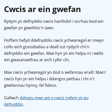
Cwcis ar ein gwefan
Rydym yn defnyddio cwcis hanfodol i sicrhau bod ein
gwefan yn gweithio'n iawn.
Hoffem hefyd ddefnyddio cwcis ychwanegol er mwyn
cofio eich gosodiadau a deall sut rydych chi'n
defnyddio ein gwefan. Mae hyn yn ein helpu ni i wella
ein gwasanaethau ar eich cyfer chi.
Mae cwcis ychwanegol yn dod o wefannau eraill. Mae'r
cwcis hyn yn ein helpu i ddangos pethau i chi o'r
gwefannau hynny, fel fideos.
Gallwch
ddysgu mwy am y cwcis rydym yn eu
defnyddio
.