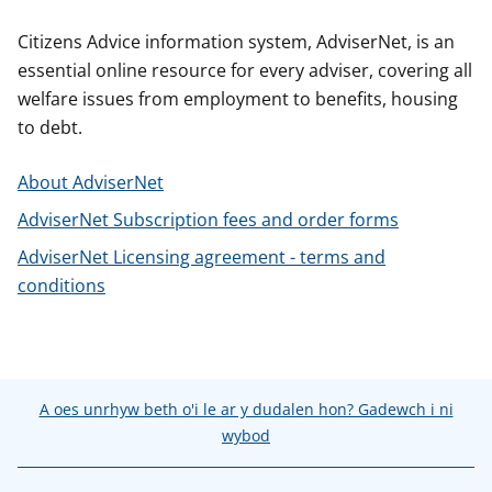
n
w
Citizens Advice information system, AdviserNet, is an
y
essential online resource for every adviser, covering all
s
welfare issues from employment to benefits, housing
to debt.
About AdviserNet
AdviserNet Subscription fees and order forms
AdviserNet Licensing agreement - terms and
conditions
A oes unrhyw beth o'i le ar y dudalen hon? Gadewch i ni
wybod