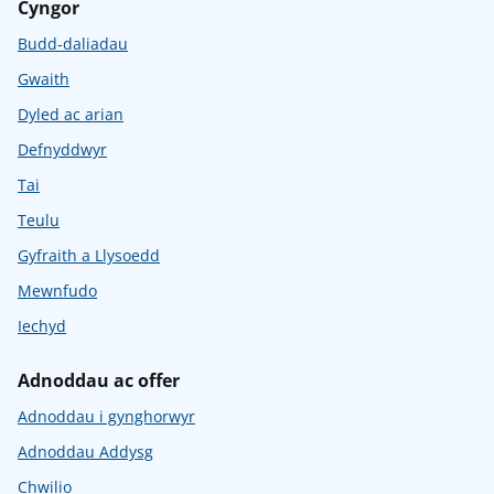
Cyngor
Budd-daliadau
Gwaith
Dyled ac arian
Defnyddwyr
Tai
Teulu
Gyfraith a Llysoedd
Mewnfudo
Iechyd
Adnoddau ac offer
Adnoddau i gynghorwyr
Adnoddau Addysg
Chwilio