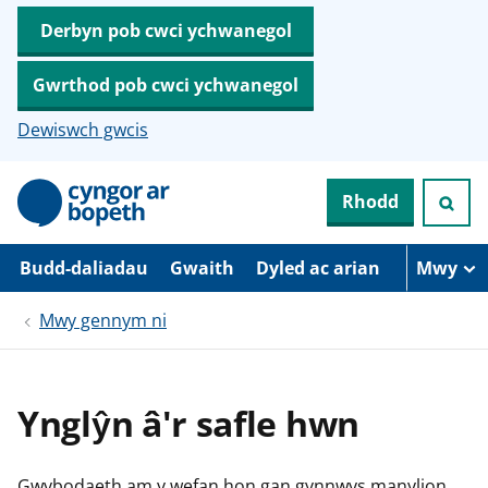
Derbyn pob cwci ychwanegol
Gwrthod pob cwci ychwanegol
Dewiswch gwcis
N
Rhodd
e
i
d
i
Budd-daliadau
Gwaith
Dyled ac arian
Mwy
o
i
Mwy gennym ni
’
r
p
r
i
Ynglŷn â'r safle hwn
f
g
y
n
Gwybodaeth am y wefan hon gan gynnwys manylion