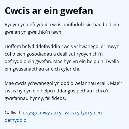
Cwcis ar ein gwefan
Rydym yn defnyddio cwcis hanfodol i sicrhau bod ein
gwefan yn gweithio'n iawn.
Hoffem hefyd ddefnyddio cwcis ychwanegol er mwyn
cofio eich gosodiadau a deall sut rydych chi'n
defnyddio ein gwefan. Mae hyn yn ein helpu ni i wella
ein gwasanaethau ar eich cyfer chi.
Mae cwcis ychwanegol yn dod o wefannau eraill. Mae'r
cwcis hyn yn ein helpu i ddangos pethau i chi o'r
gwefannau hynny, fel fideos.
Gallwch
ddysgu mwy am y cwcis rydym yn eu
defnyddio
.