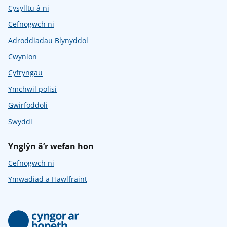
Cysylltu â ni
Cefnogwch ni
Adroddiadau Blynyddol
Cwynion
Cyfryngau
Ymchwil polisi
Gwirfoddoli
Swyddi
Ynglŷn â’r wefan hon
Cefnogwch ni
Ymwadiad a Hawlfraint