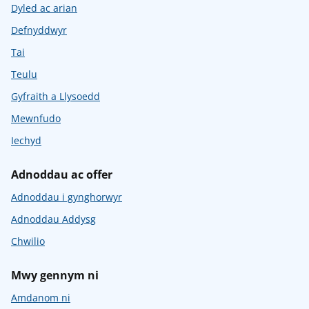
Dyled ac arian
Defnyddwyr
Tai
Teulu
Gyfraith a Llysoedd
Mewnfudo
Iechyd
Adnoddau ac offer
Adnoddau i gynghorwyr
Adnoddau Addysg
Chwilio
Mwy gennym ni
Amdanom ni