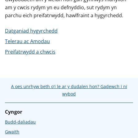
n
am y cwcis rydym yn eu defnyddio, sut rydym yn
w
y
parchu eich preifatrwydd, hawlfraint a hygyrchedd.
s
Datganiad hygyrchedd
Telerau ac Amodau
Preifatrwydd a chwcis
A oes unrhyw beth o'i le ar y dudalen hon? Gadewch i ni
wybod
Cyngor
Budd-daliadau
Gwaith