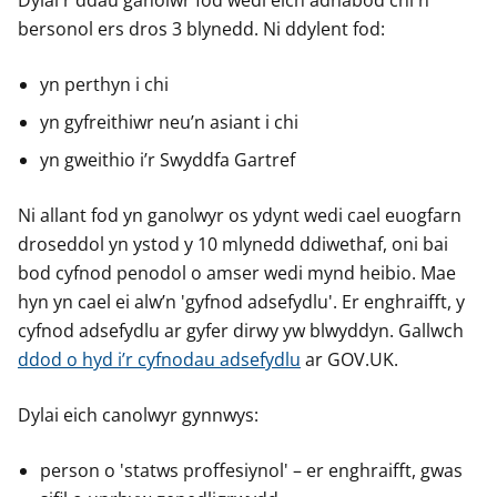
Dylai'r ddau ganolwr fod wedi eich adnabod chi'n
bersonol ers dros 3 blynedd. Ni ddylent fod:
yn perthyn i chi
yn gyfreithiwr neu’n asiant i chi
yn gweithio i’r Swyddfa Gartref
Ni allant fod yn ganolwyr os ydynt wedi cael euogfarn
droseddol yn ystod y 10 mlynedd ddiwethaf, oni bai
bod cyfnod penodol o amser wedi mynd heibio. Mae
hyn yn cael ei alw’n 'gyfnod adsefydlu'. Er enghraifft, y
cyfnod adsefydlu ar gyfer dirwy yw blwyddyn. Gallwch
ddod o hyd i’r cyfnodau adsefydlu
ar GOV.UK.
Dylai eich canolwyr gynnwys:
person o 'statws proffesiynol' – er enghraifft, gwas