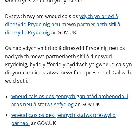
wneud yn siŵr ei fod yn cyrraedd.
Dysgwch fwy am wneud cais os
ydych yn briod â
dinesydd Prydeinig neu mewn partneriaeth sifil â
dinesydd Prydeinig
ar GOV.UK.
Os nad ydych yn briod â dinesydd Prydeinig neu os
nad ydych mewn partneriaeth sifil â dinesydd
Prydeinig, bydd y ffordd y byddwch yn gwneud cais yn
dibynnu ar eich statws mewnfudo presennol. Gallwch
weld sut i:
wneud cais os oes gennych ganiatâd amhenodol i
aros neu â statws sefydlog
ar GOV.UK
wneud cais os oes gennych statws preswylio
parhaol
ar GOV.UK