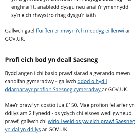
enghraifft, anabledd dysgu neu anaf i’r ymennydd
sy’n eich rhwystro rhag dysgu’r iaith
Gallwch gael
ffurflen er mwyn i’ch meddyg ei llenwi
ar
GOV.UK.
Profi eich bod yn deall Saesneg
Bydd angen i chi basio prawf siarad a gwrando mewn
canolfan gymeradwy – gallwch
ddod o hyd i
ddarparwyr profion Saesneg cymeradwy
ar GOV.UK.
Mae’r prawf yn costio tua £150. Mae profion fel arfer yn
ddilys am 2 flynedd - os ydych chi eisoes wedi gwneud
prawf, gallwch chi
wirio i weld os yw eich prawf Saesneg
yn dal yn ddilys
ar GOV.UK.