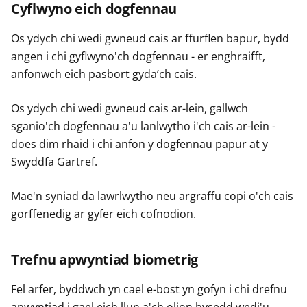
Cyflwyno eich dogfennau
Os ydych chi wedi gwneud cais ar ffurflen bapur, bydd
angen i chi gyflwyno'ch dogfennau - er enghraifft,
anfonwch eich pasbort gyda’ch cais.
Os ydych chi wedi gwneud cais ar-lein, gallwch
sganio'ch dogfennau a'u lanlwytho i'ch cais ar-lein -
does dim rhaid i chi anfon y dogfennau papur at y
Swyddfa Gartref.
Mae'n syniad da lawrlwytho neu argraffu copi o'ch cais
gorffenedig ar gyfer eich cofnodion.
Trefnu apwyntiad biometrig
Fel arfer, byddwch yn cael e-bost yn gofyn i chi drefnu