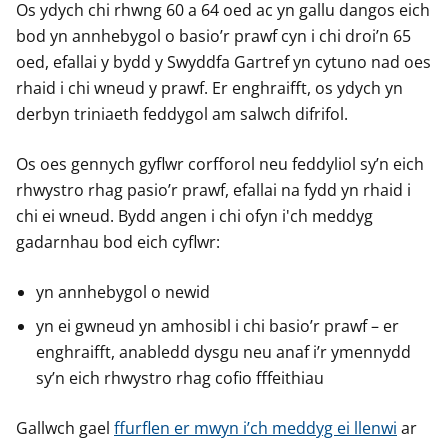
Os ydych chi rhwng 60 a 64 oed ac yn gallu dangos eich
bod yn annhebygol o basio’r prawf cyn i chi droi’n 65
oed, efallai y bydd y Swyddfa Gartref yn cytuno nad oes
rhaid i chi wneud y prawf. Er enghraifft, os ydych yn
derbyn triniaeth feddygol am salwch difrifol.
Os oes gennych gyflwr corfforol neu feddyliol sy’n eich
rhwystro rhag pasio’r prawf, efallai na fydd yn rhaid i
chi ei wneud. Bydd angen i chi ofyn i'ch meddyg
gadarnhau bod eich cyflwr:
yn annhebygol o newid
yn ei gwneud yn amhosibl i chi basio’r prawf – er
enghraifft, anabledd dysgu neu anaf i’r ymennydd
sy’n eich rhwystro rhag cofio fffeithiau
Gallwch gael
ffurflen er mwyn i’ch meddyg ei llenwi
ar