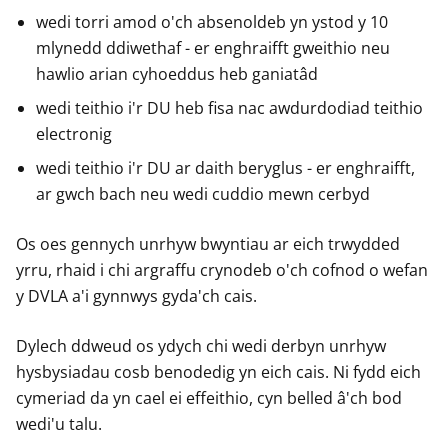
wedi torri amod o'ch absenoldeb yn ystod y 10
mlynedd ddiwethaf - er enghraifft gweithio neu
hawlio arian cyhoeddus heb ganiatâd
wedi teithio i'r DU heb fisa nac awdurdodiad teithio
electronig
wedi teithio i'r DU ar daith beryglus - er enghraifft,
ar gwch bach neu wedi cuddio mewn cerbyd
Os oes gennych unrhyw bwyntiau ar eich trwydded
yrru, rhaid i chi argraffu crynodeb o'ch cofnod o wefan
y DVLA a'i gynnwys gyda'ch cais.
Dylech ddweud os ydych chi wedi derbyn unrhyw
hysbysiadau cosb benodedig yn eich cais. Ni fydd eich
cymeriad da yn cael ei effeithio, cyn belled â'ch bod
wedi'u talu.