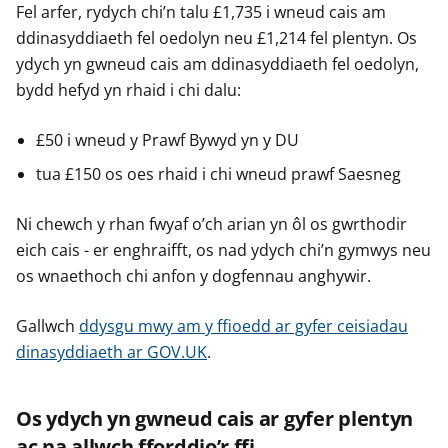
Fel arfer, rydych chi’n talu £1,735 i wneud cais am
e
e
e
ddinasyddiaeth fel oedolyn neu £1,214 fel plentyn. Os
r
r
r
ydych yn gwneud cais am ddinasyddiaeth fel oedolyn,
bydd hefyd yn rhaid i chi dalu:
£50 i wneud y Prawf Bywyd yn y DU
tua £150 os oes rhaid i chi wneud prawf Saesneg
Ni chewch y rhan fwyaf o’ch arian yn ôl os gwrthodir
eich cais - er enghraifft, os nad ydych chi’n gymwys neu
os wnaethoch chi anfon y dogfennau anghywir.
Gallwch
ddysgu mwy am y ffioedd ar gyfer ceisiadau
dinasyddiaeth ar GOV.UK
.
Os ydych yn gwneud cais ar gyfer plentyn
ac na allwch fforddio’r ffi