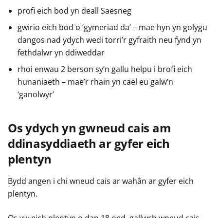
profi eich bod yn deall Saesneg
gwirio eich bod o ‘gymeriad da’ – mae hyn yn golygu
dangos nad ydych wedi torri’r gyfraith neu fynd yn
fethdalwr yn ddiweddar
rhoi enwau 2 berson sy’n gallu helpu i brofi eich
hunaniaeth – mae’r rhain yn cael eu galw’n
‘ganolwyr’
Os ydych yn gwneud cais am
ddinasyddiaeth ar gyfer eich
plentyn
Bydd angen i chi wneud cais ar wahân ar gyfer eich
plentyn.