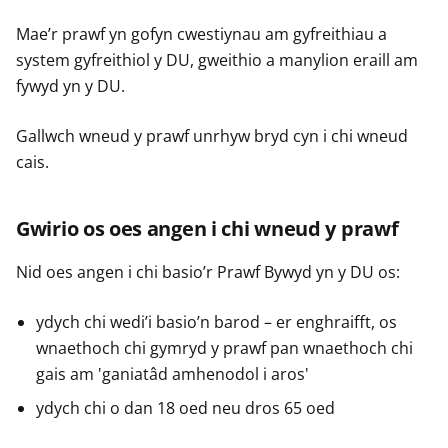
Mae’r prawf yn gofyn cwestiynau am gyfreithiau a
system gyfreithiol y DU, gweithio a manylion eraill am
fywyd yn y DU.
Gallwch wneud y prawf unrhyw bryd cyn i chi wneud
cais.
Gwirio os oes angen i chi wneud y prawf
Nid oes angen i chi basio’r Prawf Bywyd yn y DU os:
ydych chi wedi’i basio’n barod – er enghraifft, os
wnaethoch chi gymryd y prawf pan wnaethoch chi
gais am 'ganiatâd amhenodol i aros'
ydych chi o dan 18 oed neu dros 65 oed