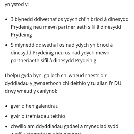
yn ystod y:
3 blynedd ddiwethaf os ydych chi'n briod â dinesydd
Prydeinig neu mewn partneriaeth sifil â dinesydd
Prydeinig
5 mlynedd ddiwethaf os nad ydych yn briod â
dinesydd Prydeinig neu os nad ydych mewn
partneriaeth sifil â dinesydd Prydeinig
I helpu gyda hyn, gallech chi wneud rhestr o'r
dyddiadau y gwnaethoch chi deithio y tu allan i’r DU
drwy wneud y canlynol:
gwirio hen galendrau
gwirio trefniadau teithio
chwilio am ddyddiadau gadael a mynediad sydd