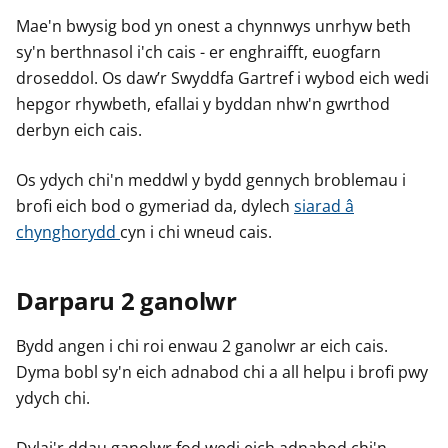
Mae'n bwysig bod yn onest a chynnwys unrhyw beth
sy'n berthnasol i'ch cais - er enghraifft, euogfarn
droseddol. Os daw’r Swyddfa Gartref i wybod eich wedi
hepgor rhywbeth, efallai y byddan nhw'n gwrthod
derbyn eich cais.
Os ydych chi'n meddwl y bydd gennych broblemau i
brofi eich bod o gymeriad da, dylech
siarad â
chynghorydd
cyn i chi wneud cais.
Darparu 2 ganolwr
Bydd angen i chi roi enwau 2 ganolwr ar eich cais.
Dyma bobl sy'n eich adnabod chi a all helpu i brofi pwy
ydych chi.