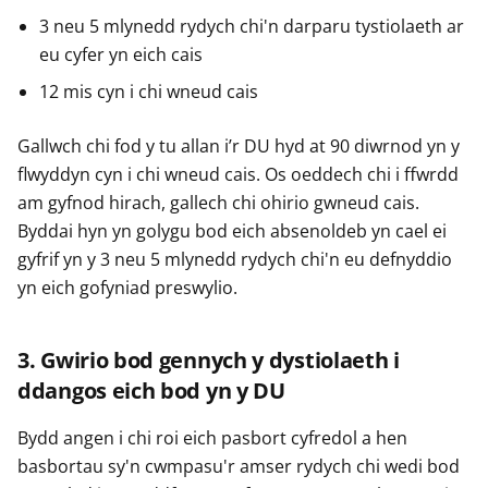
3 neu 5 mlynedd rydych chi'n darparu tystiolaeth ar
eu cyfer yn eich cais
12 mis cyn i chi wneud cais
Gallwch chi fod y tu allan i’r DU hyd at 90 diwrnod yn y
flwyddyn cyn i chi wneud cais. Os oeddech chi i ffwrdd
am gyfnod hirach, gallech chi ohirio gwneud cais.
Byddai hyn yn golygu bod eich absenoldeb yn cael ei
gyfrif yn y 3 neu 5 mlynedd rydych chi'n eu defnyddio
yn eich gofyniad preswylio.
3. Gwirio bod gennych y dystiolaeth i
ddangos eich bod yn y DU
Bydd angen i chi roi eich pasbort cyfredol a hen
basbortau sy'n cwmpasu'r amser rydych chi wedi bod