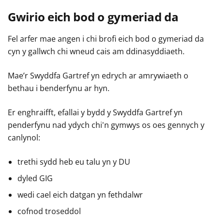
Gwirio eich bod o gymeriad da
Fel arfer mae angen i chi brofi eich bod o gymeriad da
cyn y gallwch chi wneud cais am ddinasyddiaeth.
Mae’r Swyddfa Gartref yn edrych ar amrywiaeth o
bethau i benderfynu ar hyn.
Er enghraifft, efallai y bydd y Swyddfa Gartref yn
penderfynu nad ydych chi'n gymwys os oes gennych y
canlynol:
trethi sydd heb eu talu yn y DU
dyled GIG
wedi cael eich datgan yn fethdalwr
cofnod troseddol