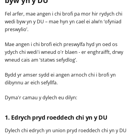
byw yn y DU
Fel arfer, mae angen i chi brofi pa mor hir rydych chi
wedi byw yn y DU – mae hyn yn cael ei alw’n ‘ofyniad
preswylio’.
Mae angen i chi brofi eich preswylfa hyd yn oed os
ydych chi wedi'i wneud o'r blaen - er enghraifft, drwy
wneud cais am ‘statws sefydlog’.
Bydd yr amser sydd ei angen arnoch chi i brofi yn
dibynnu ar eich sefyllfa.
Dyma'r camau y dylech eu dilyn:
1. Edrych pryd roeddech chi yn y DU
Dylech chi edrych yn union pryd roeddech chi yn y DU