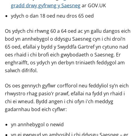
gradd drwy gyfrwng y Saesneg
ar GOV.UK
ydych o dan 18 oed neu dros 65 oed
Os ydych chi rhwng 60 a 64 oed ac yn gallu dangos eich
bod yn annhebygol o ddysgu Saesneg cyn i chi droi’n
65 oed, efallai y bydd y Swyddfa Gartref yn cytuno nad
oes rhaid i chi brofi eich gwybodaeth o Saesneg. Er
enghraifft, os ydych yn derbyn triniaeth feddygol am
salwch difrifol.
Os oes gennych gyflwr corfforol neu feddyliol sy’n eich
rhwystro rhag pasio’r prawf, efallai na fydd yn rhaid i
chi ei wneud. Bydd angen i chi ofyn i'ch meddyg
gadarnhau bod eich cyflwr:
yn annhebygol o newid
yn ei gwneud yn amhosibl i chi ddysgu Saesneg – er