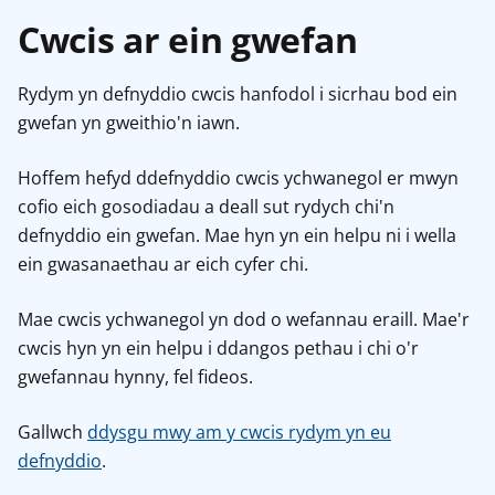
Cwcis ar ein gwefan
Rydym yn defnyddio cwcis hanfodol i sicrhau bod ein
gwefan yn gweithio'n iawn.
Hoffem hefyd ddefnyddio cwcis ychwanegol er mwyn
cofio eich gosodiadau a deall sut rydych chi'n
defnyddio ein gwefan. Mae hyn yn ein helpu ni i wella
ein gwasanaethau ar eich cyfer chi.
Mae cwcis ychwanegol yn dod o wefannau eraill. Mae'r
cwcis hyn yn ein helpu i ddangos pethau i chi o'r
gwefannau hynny, fel fideos.
Gallwch
ddysgu mwy am y cwcis rydym yn eu
defnyddio
.