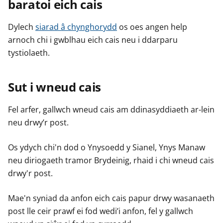
baratoi eich cais
Dylech
siarad â chynghorydd
os oes angen help
arnoch chi i gwblhau eich cais neu i ddarparu
tystiolaeth.
Sut i wneud cais
Fel arfer, gallwch wneud cais am ddinasyddiaeth ar-lein
neu drwy’r post.
Os ydych chi'n dod o Ynysoedd y Sianel, Ynys Manaw
neu diriogaeth tramor Brydeinig, rhaid i chi wneud cais
drwy'r post.
Mae'n syniad da anfon eich cais papur drwy wasanaeth
post lle ceir prawf ei fod wedi’i anfon, fel y gallwch