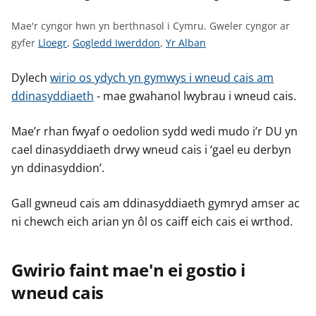
n
w
Mae'r cyngor hwn yn berthnasol i Cymru.
Gweler cyngor ar
y
G
G
G
gyfer
Lloegr
,
Gogledd Iwerddon
,
Yr Alban
s
w
w
w
e
e
e
Dylech
wirio os ydych yn gymwys i wneud cais am
l
l
l
ddinasyddiaeth
- mae gwahanol lwybrau i wneud cais.
e
e
e
r
r
r
Mae’r rhan fwyaf o oedolion sydd wedi mudo i’r DU yn
c
c
c
cael dinasyddiaeth drwy wneud cais i ‘gael eu derbyn
y
y
y
yn ddinasyddion’.
n
n
n
g
g
g
Gall gwneud cais am ddinasyddiaeth gymryd amser ac
o
o
o
ni chewch eich arian yn ôl os caiff eich cais ei wrthod.
r
r
r
a
a
a
r
r
r
Gwirio faint mae'n ei gostio i
g
g
g
wneud cais
y
y
y
f
f
f