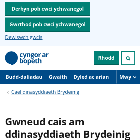
Derbyn pob cwci ychwanegol
Gwrthod pob cwci ychwanegol
Dewiswch gwcis
N
Rhodd
e
i
d
i
Budd-daliadau
Gwaith
Dyled ac arian
Mwy
o
i
Cael dinasyddiaeth Brydeinig
’
r
p
r
i
Gwneud cais am
f
g
ddinasyddiaeth Brydeinig
y
n