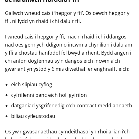
Gallwch wneud cais i ‘hepgor y ffi’. Os cewch hepgor y
ffi, ni fydd yn rhaid i chi dalu'r ffi.
I wneud cais i hepgor y ffi, mae’n rhaid i chi ddangos
nad oes gennych ddigon o incwm a chynilion i dalu am
y ffi a chostau hanfodol fel bwyd a rhent. Bydd angen i
chi anfon dogfennau sy’n dangos eich incwm a’ch
gwariant yn ystod y 6 mis diwethaf, er enghraifft eich:
eich slipiau cyflog
cyfriflenni banc eich holl gyfrifon
datganiad ysgrifenedig o’ch contract meddiannaeth
biliau cyfleustodau
Os yw’r gwasanaethau cymdeithasol yn rhoi arian i’ch