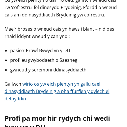
Os yw eich plentyn o dan 18 oed, gallwch wneud cais
i’w ‘cofrestru’ fel dinesydd Prydeinig. Ffordd o wneud
cais am ddinasyddiaeth Brydeinig yw cofrestru.
Mae’r broses o wneud cais yn haws i blant – nid oes
rhaid iddynt wneud y canlynol:
pasio’r Prawf Bywyd yn y DU
profi eu gwybodaeth o Saesneg
gwneud y seremoni ddinasyddiaeth
Gallwch
wirio os yw eich plentyn yn gallu cael
dinasyddiaeth Brydeinig a pha ffurflen y dylech ei
defnyddio
Profi pa mor hir rydych chi wedi