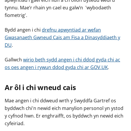
apwyntiad i gael eich llun a'ch olion bysedd wedi'u
tynnu. Mae’r rhain yn cael eu galw’n 'wybodaeth
fiometrig'.
Bydd angen i chi
drefnu apwyntiad ar wefan
Gwasanaeth Gwneud Cais am Fisa a Dinasyddiaeth y
DU
.
Gallwch
wirio beth sydd angen i chi ddod gyda chi ac
os oes angen i rywun ddod gyda chi ar GOV.UK
.
Ar ôl i chi wneud cais
Mae angen i chi ddweud wrth y Swyddfa Gartref os
byddwch chi'n newid eich manylion personol yn ystod
y cyfnod hwn. Er enghraifft, os byddwch yn newid eich
cyfeiriad.