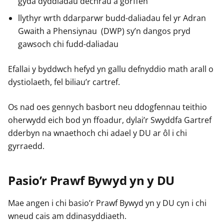
gyda dyddiadau dechrau a gorffen
llythyr wrth ddarparwr budd-daliadau fel yr Adran
Gwaith a Phensiynau (DWP) sy’n dangos pryd
gawsoch chi fudd-daliadau
Efallai y byddwch hefyd yn gallu defnyddio math arall o
dystiolaeth, fel biliau’r cartref.
Os nad oes gennych basbort neu ddogfennau teithio
oherwydd eich bod yn ffoadur, dylai’r Swyddfa Gartref
dderbyn na wnaethoch chi adael y DU ar ôl i chi
gyrraedd.
Pasio’r Prawf Bywyd yn y DU
Mae angen i chi basio’r Prawf Bywyd yn y DU cyn i chi
wneud cais am ddinasyddiaeth.