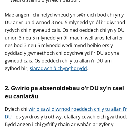
wedi'u stampio yn eich pasbort
Mae angen i chi hefyd wneud yn siŵr eich bod chi yn y
DU ar yr un diwrnod 3 neu 5 mlynedd yn ôl i'r diwrnod
rydych chi'n gwneud cais. Os nad oeddech chi yn y DU
union 3 neu 5 mlynedd yn ôl, mae'n well aros fel arfer
nes bod 3 neu 5 mlynedd wedi mynd heibio ers y
dyddiad y gwnaethoch chi ddychwelyd i'r DU ac yna
gwneud cais. Os oeddech chi y tu allan i’r DU am
gyfnod hir,
siaradwch â chynghorydd
.
2. Gwirio pa absenoldebau o'r DU sy'n cael
eu caniatáu
Dylech chi
wirio sawl diwrnod roeddech chi y tu allan i’r
DU
- os yw dros y trothwy, efallai y cewch eich gwrthod.
Bydd angen i chi gyfrif y rhain ar wahân ar gyfer y: