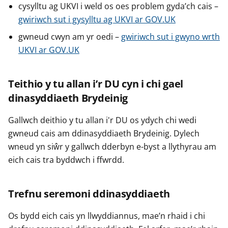
cysylltu ag UKVI i weld os oes problem gyda’ch cais –
gwiriwch sut i gysylltu ag UKVI ar GOV.UK
gwneud cwyn am yr oedi –
gwiriwch sut i gwyno wrth
UKVI ar GOV.UK
Teithio y tu allan i’r DU cyn i chi gael
dinasyddiaeth Brydeinig
Gallwch deithio y tu allan i'r DU os ydych chi wedi
gwneud cais am ddinasyddiaeth Brydeinig. Dylech
wneud yn siŵr y gallwch dderbyn e-byst a llythyrau am
eich cais tra byddwch i ffwrdd.
Trefnu seremoni ddinasyddiaeth
Os bydd eich cais yn llwyddiannus, mae’n rhaid i chi