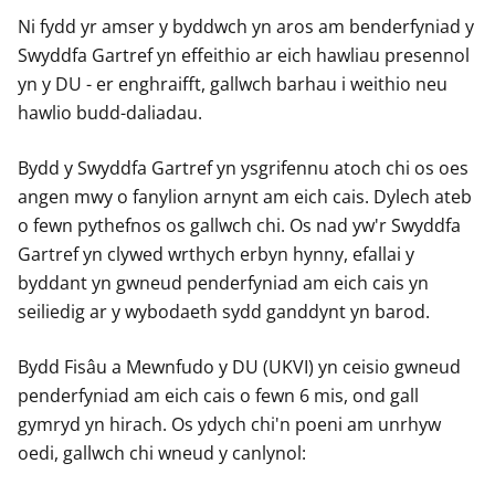
Ni fydd yr amser y byddwch yn aros am benderfyniad y
Swyddfa Gartref yn effeithio ar eich hawliau presennol
yn y DU - er enghraifft, gallwch barhau i weithio neu
hawlio budd-daliadau.
Bydd y Swyddfa Gartref yn ysgrifennu atoch chi os oes
angen mwy o fanylion arnynt am eich cais. Dylech ateb
o fewn pythefnos os gallwch chi. Os nad yw'r Swyddfa
Gartref yn clywed wrthych erbyn hynny, efallai y
byddant yn gwneud penderfyniad am eich cais yn
seiliedig ar y wybodaeth sydd ganddynt yn barod.
Bydd Fisâu a Mewnfudo y DU (UKVI) yn ceisio gwneud
penderfyniad am eich cais o fewn 6 mis, ond gall
gymryd yn hirach. Os ydych chi'n poeni am unrhyw
oedi, gallwch chi wneud y canlynol: