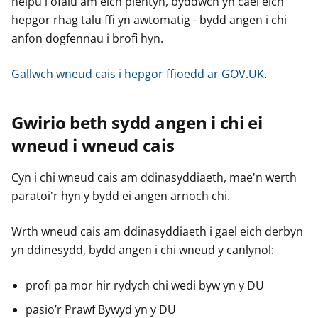
helpu i ofalu am eich plentyn, byddwch yn cael eich
hepgor rhag talu ffi yn awtomatig - bydd angen i chi
anfon dogfennau i brofi hyn.
Gallwch wneud cais i hepgor ffioedd ar GOV.UK
.
Gwirio beth sydd angen i chi ei
wneud i wneud cais
Cyn i chi wneud cais am ddinasyddiaeth, mae'n werth
paratoi'r hyn y bydd ei angen arnoch chi.
Wrth wneud cais am ddinasyddiaeth i gael eich derbyn
yn ddinesydd, bydd angen i chi wneud y canlynol:
profi pa mor hir rydych chi wedi byw yn y DU
pasio’r Prawf Bywyd yn y DU