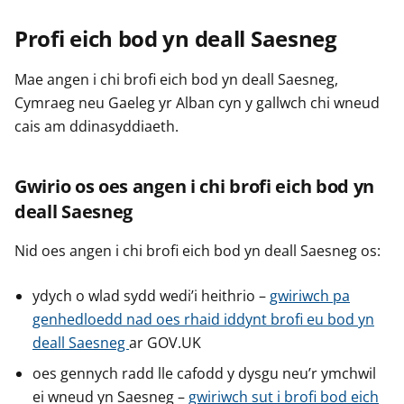
Profi eich bod yn deall Saesneg
Mae angen i chi brofi eich bod yn deall Saesneg,
Cymraeg neu Gaeleg yr Alban cyn y gallwch chi wneud
cais am ddinasyddiaeth.
Gwirio os oes angen i chi brofi eich bod yn
deall Saesneg
Nid oes angen i chi brofi eich bod yn deall Saesneg os:
ydych o wlad sydd wedi’i heithrio –
gwiriwch pa
genhedloedd nad oes rhaid iddynt brofi eu bod yn
deall Saesneg
ar GOV.UK
oes gennych radd lle cafodd y dysgu neu’r ymchwil
ei wneud yn Saesneg –
gwiriwch sut i brofi bod eich