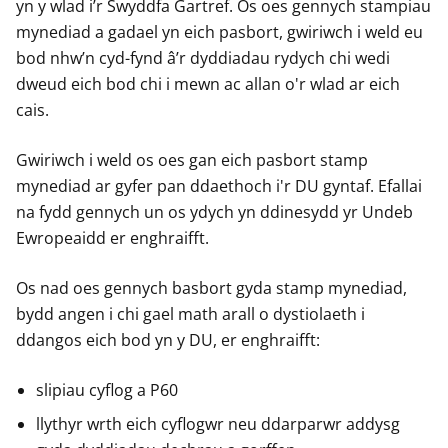
yn y wlad i’r Swyddfa Gartref. Os oes gennych stampiau
mynediad a gadael yn eich pasbort, gwiriwch i weld eu
bod nhw’n cyd-fynd â’r dyddiadau rydych chi wedi
dweud eich bod chi i mewn ac allan o'r wlad ar eich
cais.
Gwiriwch i weld os oes gan eich pasbort stamp
mynediad ar gyfer pan ddaethoch i'r DU gyntaf. Efallai
na fydd gennych un os ydych yn ddinesydd yr Undeb
Ewropeaidd er enghraifft.
Os nad oes gennych basbort gyda stamp mynediad,
bydd angen i chi gael math arall o dystiolaeth i
ddangos eich bod yn y DU, er enghraifft:
slipiau cyflog a P60
llythyr wrth eich cyflogwr neu ddarparwr addysg