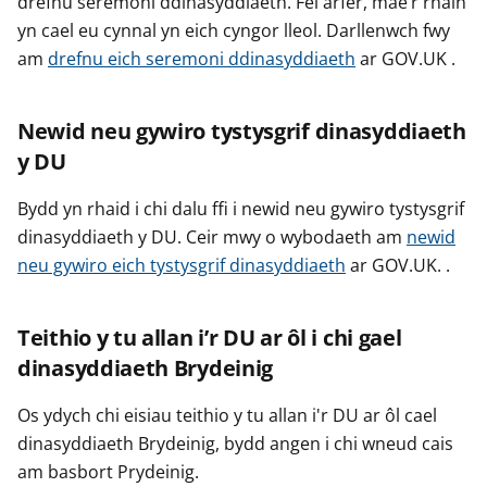
drefnu seremoni ddinasyddiaeth. Fel arfer, mae’r rhain
yn cael eu cynnal yn eich cyngor lleol. Darllenwch fwy
am
drefnu eich seremoni ddinasyddiaeth
ar GOV.UK .
Newid neu gywiro tystysgrif dinasyddiaeth
y DU
Bydd yn rhaid i chi dalu ffi i newid neu gywiro tystysgrif
dinasyddiaeth y DU. Ceir mwy o wybodaeth am
newid
neu gywiro eich tystysgrif dinasyddiaeth
ar GOV.UK. .
Teithio y tu allan i’r DU ar ôl i chi gael
dinasyddiaeth Brydeinig
Os ydych chi eisiau teithio y tu allan i'r DU ar ôl cael
dinasyddiaeth Brydeinig, bydd angen i chi wneud cais
am basbort Prydeinig.