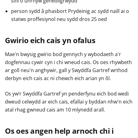
sifil o unrhyw genedligrwydd
person sydd â phasbort Prydeinig ac sydd naill ai o
statws proffesiynol neu sydd dros 25 oed
Gwirio eich cais yn ofalus
Mae'n bwysig gwirio bod gennych y wybodaeth a'r
dogfennau cywir cyn i chi wneud cais. Os oes rhywbeth
ar goll neu'n anghywir, gall y Swyddfa Gartref wrthod
derbyn eich cais ac ni chewch eich arian yn ôl.
Os yw’r Swyddfa Gartref yn penderfynu eich bod wedi
dweud celwydd ar eich cais, efallai y byddan nhw'n eich
atal rhag gwneud cais am 10 mlynedd arall.
Os oes angen help arnoch chi i