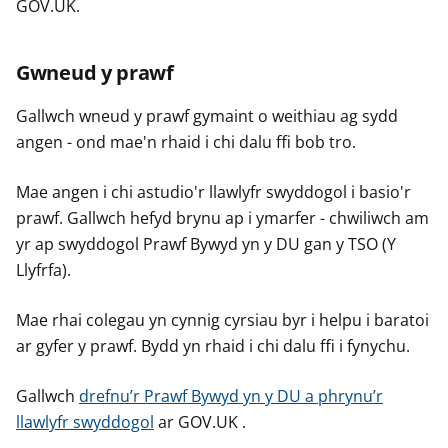
GOV.UK.
Gwneud y prawf
Gallwch wneud y prawf gymaint o weithiau ag sydd
angen - ond mae'n rhaid i chi dalu ffi bob tro.
Mae angen i chi astudio'r llawlyfr swyddogol i basio'r
prawf. Gallwch hefyd brynu ap i ymarfer - chwiliwch am
yr ap swyddogol Prawf Bywyd yn y DU gan y TSO (Y
Llyfrfa).
Mae rhai colegau yn cynnig cyrsiau byr i helpu i baratoi
ar gyfer y prawf. Bydd yn rhaid i chi dalu ffi i fynychu.
Gallwch
drefnu’r Prawf Bywyd yn y DU a phrynu’r
llawlyfr swyddogol
ar GOV.UK .