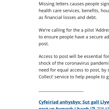
Missing letters causes people sign
health care services, benefits, h
as financial losses and debt.
We're calling for the a pilot ‘Addre
to ensure people have a secure add
post.
Access to post will be essential f
shock of the coronavirus pandem
need for equal access to post, by 
Collect’ service to help people to g
_______________________
Cyfeiriad anhysbys: Sut gall 
post yn hygyrch i bawb
708 K