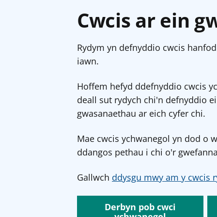
Cwcis ar ein g
Rydym yn defnyddio cwcis hanfodo
iawn.
Hoffem hefyd ddefnyddio cwcis y
deall sut rydych chi'n defnyddio e
gwasanaethau ar eich cyfer chi.
Mae cwcis ychwanegol yn dod o wef
ddangos pethau i chi o'r gwefanna
Gallwch
ddysgu mwy am y cwcis r
Derbyn pob cwci
ychwanegol