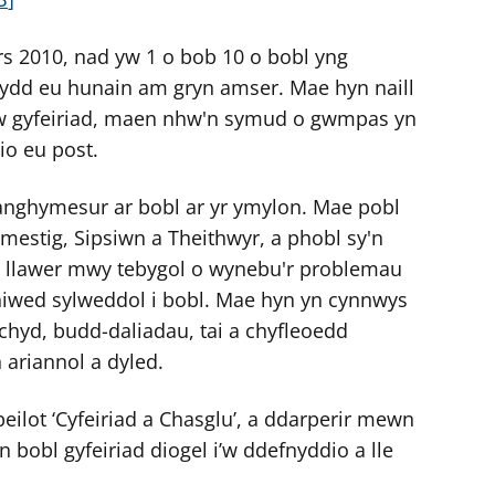
s 2010, nad yw 1 o bob 10 o bobl yng
ydd eu hunain am gryn amser. Mae hyn naill
w gyfeiriad, maen nhw'n symud o gwmpas yn
o eu post.
 anghymesur ar bobl ar yr ymylon. Mae pobl
mestig, Sipsiwn a Theithwyr, a phobl sy'n
n llawer mwy tebygol o wynebu'r problemau
 niwed sylweddol i bobl. Mae hyn yn cynnwys
echyd, budd-daliadau, tai a chyfleoedd
 ariannol a dyled.
lot ‘Cyfeiriad a Chasglu’, a ddarperir mewn
 bobl gyfeiriad diogel i’w ddefnyddio a lle