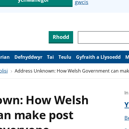
gwcis
Rhodd
arian
Defnyddwyr
Tai
Teulu
Gyfraith a Llysoedd
M
lisi
Address Unknown: How Welsh Government can make 
In
own: How Welsh
Y
an make post
B