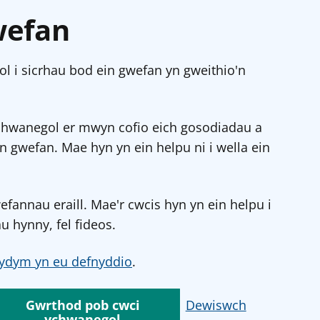
wefan
l i sicrhau bod ein gwefan yn gweithio'n
chwanegol er mwyn cofio eich gosodiadau a
in gwefan. Mae hyn yn ein helpu ni i wella ein
annau eraill. Mae'r cwcis hyn yn ein helpu i
u hynny, fel fideos.
ydym yn eu defnyddio
.
Gwrthod pob cwci
Dewiswch
ychwanegol