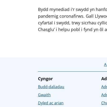
Bydd mynediad i'r swydd yn hanfodo
pandemig coronafirws. Gall Llyw
cyfartal i swydd, trwy sicrhau cylli
Chasglu’ i helpu pobl i fynd yn ôl 
A
Cyngor
Ad
Budd-daliadau
Ad
Gwaith
Ad
Dyled ac arian
Chw