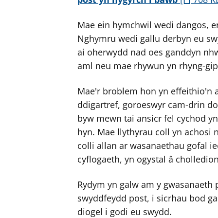
Mae ein hymchwil wedi dangos, er
Nghymru wedi gallu derbyn eu sw
ai oherwydd nad oes ganddyn nh
aml neu mae rhywun yn rhyng-gipi
Mae'r broblem hon yn effeithio'n
ddigartref, goroeswyr cam-drin do
byw mewn tai ansicr fel cychod y
hyn. Mae llythyrau coll yn achosi
colli allan ar wasanaethau gofal i
cyflogaeth, yn ogystal â cholledion
Rydym yn galw am y gwasanaeth pei
swyddfeydd post, i sicrhau bod gan
diogel i godi eu swydd.