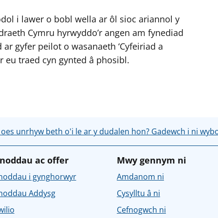
l i lawer o bobl wella ar ôl sioc ariannol y
odraeth Cymru hyrwyddo’r angen am fynediad
d ar gyfer peilot o wasanaeth ‘Cyfeiriad a
ar eu traed cyn gynted â phosibl.
 oes unrhyw beth o'i le ar y dudalen hon? Gadewch i ni wyb
noddau ac offer
Mwy gennym ni
noddau i gynghorwyr
Amdanom ni
noddau Addysg
Cysylltu â ni
ilio
Cefnogwch ni