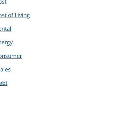
ost
ost of Living
ental
nergy
onsumer
ales
ebt