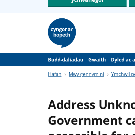
N
e
i
d
i
o
i
’
Budd-daliadau
Gwaith
Dyled ac 
r
p
Hafan
Mwy gennym ni
Ymchwil po
r
i
f
g
y
Address Unkn
n
n
w
Government c
y
s