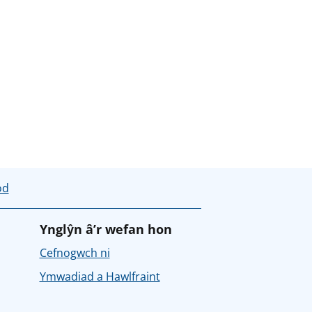
od
Ynglŷn â’r wefan hon
Cefnogwch ni
Ymwadiad a Hawlfraint