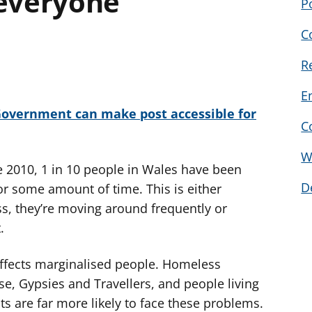
 everyone
P
C
R
E
vernment can make post accessible for
C
W
 2010, 1 in 10 people in Wales have been
D
or some amount of time. This is either
s, they’re moving around frequently or
.
affects marginalised people. Homeless
e, Gypsies and Travellers, and people living
s are far more likely to face these problems.