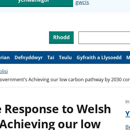
gwcis
Rhodd
arian
Defnyddwyr
Tai
Teulu
Gyfraith a Llysoedd
M
lisi
Government’s Achieving our low carbon pathway by 2030 con
In
e Response to Welsh
Y
Achieving our low
B