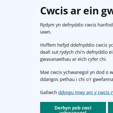
Cwcis ar ein g
Rydym yn defnyddio cwcis hanfodo
iawn.
Hoffem hefyd ddefnyddio cwcis y
deall sut rydych chi'n defnyddio e
gwasanaethau ar eich cyfer chi.
Mae cwcis ychwanegol yn dod o wef
ddangos pethau i chi o'r gwefanna
Gallwch
ddysgu mwy am y cwcis r
Derbyn pob cwci
ychwanegol