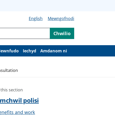
English
Mewngofnodi
Chwilio
ewnfudo
Iechyd
Amdanom ni
sultation
 this section
mchwil polisi
enefits and work