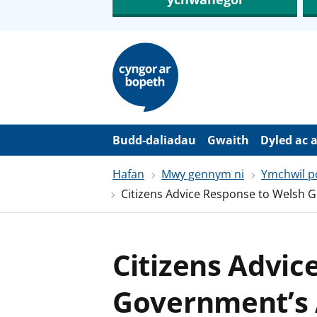
N
e
i
d
i
o
i
’
Budd-daliadau
Gwaith
Dyled ac 
r
p
Hafan
Mwy gennym ni
Ymchwil po
r
i
Citizens Advice Response to Welsh 
f
g
y
n
n
Citizens Advic
w
y
s
Government’s 