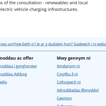
s of the consultation - renewables and local
lectric vehicle charging infrastructures.
 oes unrhyw beth o'i le ar y dudalen hon? Gadewch i ni wyb
noddau ac offer
Mwy gennym ni
noddau i gynghorwyr
Amdanom ni
noddau Addysg
Cysylltu â ni
ilio
Cefnogwch ni
Adroddiadau Blynyddol
Cwynion