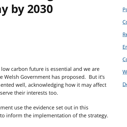
y by 2030
P
C
R
E
C
a low carbon future is essential and we are
W
the Welsh Government has proposed. But it’s
D
emented well, acknowledging how it may affect
erve their interests too.
nt use the evidence set out in this
to inform the implementation of the strategy.