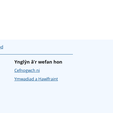
od
Ynglŷn â’r wefan hon
Cefnogwch ni
Ymwadiad a Hawlfraint