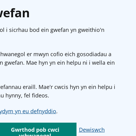
wefan
l i sicrhau bod ein gwefan yn gweithio'n
chwanegol er mwyn cofio eich gosodiadau a
in gwefan. Mae hyn yn ein helpu ni i wella ein
annau eraill. Mae'r cwcis hyn yn ein helpu i
u hynny, fel fideos.
ydym yn eu defnyddio
.
Gwrthod pob cwci
Dewiswch
ychwanegol