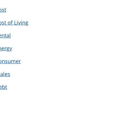
ost
ost of Living
ental
nergy
onsumer
ales
ebt