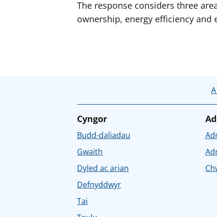
The response considers three area
ownership, energy efficiency and e
A
Cyngor
Ad
Budd-daliadau
Ad
Gwaith
Ad
Dyled ac arian
Chw
Defnyddwyr
Tai