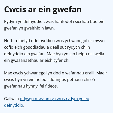
Cwcis ar ein gwefan
Rydym yn defnyddio cwcis hanfodol i sicrhau bod ein
gwefan yn gweithio'n iawn.
Hoffem hefyd ddefnyddio cwcis ychwanegol er mwyn
cofio eich gosodiadau a deall sut rydych chi'n
defnyddio ein gwefan. Mae hyn yn ein helpu ni i wella
ein gwasanaethau ar eich cyfer chi.
Mae cwcis ychwanegol yn dod o wefannau eraill. Mae'r
cwcis hyn yn ein helpu i ddangos pethau i chi o'r
gwefannau hynny, fel fideos.
Gallwch
ddysgu mwy am y cwcis rydym yn eu
defnyddio
.