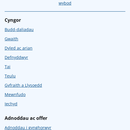
wybod
Cyngor
Budd-daliadau
Gwaith
Dyled ac arian
Defnyddwyr
Tai
Teulu
Gyfraith a Llysoedd
Mewnfudo
Iechyd
Adnoddau ac offer
Adnoddau i gynghorwyr