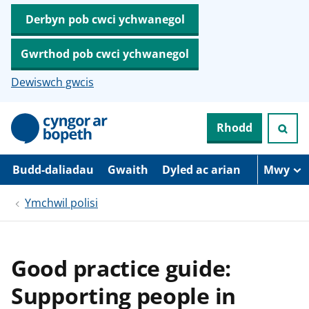
Derbyn pob cwci ychwanegol
Gwrthod pob cwci ychwanegol
Dewiswch gwcis
N
Rhodd
e
i
d
i
Budd-daliadau
Gwaith
Dyled ac arian
Mwy
o
i
Ymchwil polisi
’
r
p
r
i
Good practice guide:
f
g
Supporting people in
y
n