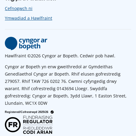
Cefnogwch ni
Ymwadiad a Hawlfraint
Hawlfraint ©2026 Cyngor ar Bopeth. Cedwir pob hawl.
Cyngor ar Bopeth yn enw gweithredol ar Gymdeithas
Genedlaethol Cyngor ar Bopeth. Rhif elusen gofrestredig
279057. Rhif TAW 726 0202 76. Cwmni cyfyngedig drwy
warant. Rhif cofrestredig 0143694 Lloegr. Swyddfa
gofrestredig: Cyngor ar Bopeth, 3ydd Llawr, 1 Easton Street,
Llundain, WC1X 0DW