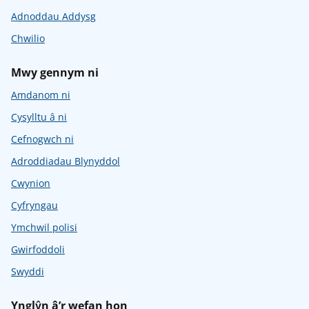
Adnoddau Addysg
Chwilio
Mwy gennym ni
Amdanom ni
Cysylltu â ni
Cefnogwch ni
Adroddiadau Blynyddol
Cwynion
Cyfryngau
Ymchwil polisi
Gwirfoddoli
Swyddi
Ynglŷn â’r wefan hon