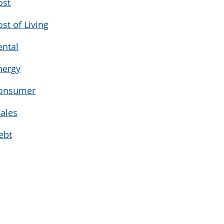
ost
ost of Living
ental
nergy
onsumer
ales
ebt