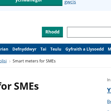
gwcis
Rhodd
arian
Defnyddwyr
Tai
Teulu
Gyfraith a Llysoedd
M
lisi
Smart meters for SMEs
In
for SMEs
Y
B