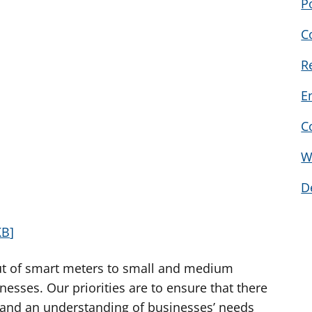
P
C
R
E
C
W
D
KB
out of smart meters to small and medium
esses. Our priorities are to ensure that there
 and an understanding of businesses’ needs