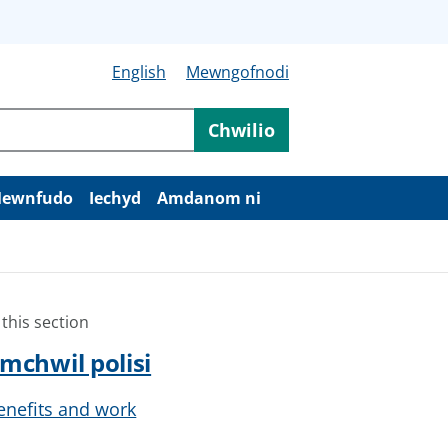
English
Mewngofnodi
Chwilio
ewnfudo
Iechyd
Amdanom ni
 this section
mchwil polisi
enefits and work