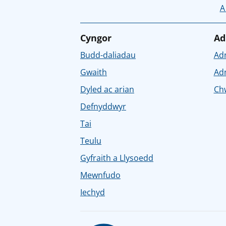
A
Cyngor
Ad
Budd-daliadau
Ad
Gwaith
Ad
Dyled ac arian
Chw
Defnyddwyr
Tai
Teulu
Gyfraith a Llysoedd
Mewnfudo
Iechyd