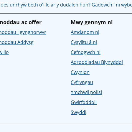
 oes unrhyw beth o'i le ar y dudalen hon? Gadewch i ni wyb
noddau ac offer
Mwy gennym ni
noddau i gynghorwyr
Amdanom ni
noddau Addysg
Cysylltu â ni
ilio
Cefnogwch ni
Adroddiadau Blynyddol
Cwynion
Cyfryngau
Ymchwil polisi
Gwirfoddoli
Swyddi