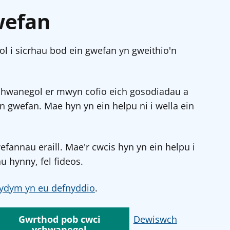
wefan
l i sicrhau bod ein gwefan yn gweithio'n
chwanegol er mwyn cofio eich gosodiadau a
in gwefan. Mae hyn yn ein helpu ni i wella ein
annau eraill. Mae'r cwcis hyn yn ein helpu i
u hynny, fel fideos.
ydym yn eu defnyddio
.
Gwrthod pob cwci
Dewiswch
ychwanegol