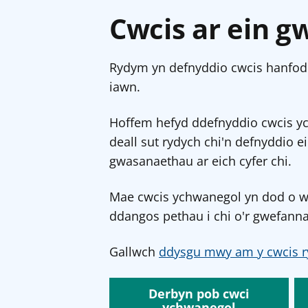
Cwcis ar ein g
Rydym yn defnyddio cwcis hanfodo
iawn.
Hoffem hefyd ddefnyddio cwcis y
deall sut rydych chi'n defnyddio e
gwasanaethau ar eich cyfer chi.
Mae cwcis ychwanegol yn dod o wef
ddangos pethau i chi o'r gwefanna
Gallwch
ddysgu mwy am y cwcis r
Derbyn pob cwci
ychwanegol