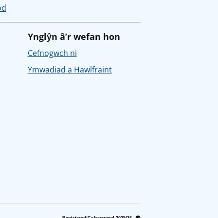
od
Ynglŷn â’r wefan hon
Cefnogwch ni
Ymwadiad a Hawlfraint