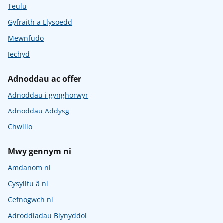
Teulu
Gyfraith a Llysoedd
Mewnfudo
Iechyd
Adnoddau ac offer
Adnoddau i gynghorwyr
Adnoddau Addysg
Chwilio
Mwy gennym ni
Amdanom ni
Cysylltu â ni
Cefnogwch ni
Adroddiadau Blynyddol