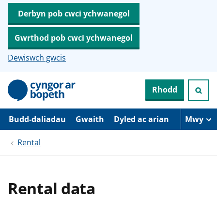
Derbyn pob cwci ychwanegol
Gwrthod pob cwci ychwanegol
Dewiswch gwcis
N
Rhodd
e
i
d
i
Budd-daliadau
Gwaith
Dyled ac arian
Mwy
o
i
Rental
’
r
p
r
i
Rental data
f
g
y
n