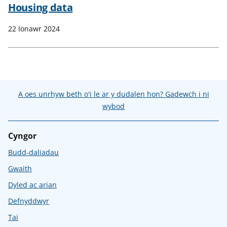
n
Housing data
w
y
22 Ionawr 2024
s
A oes unrhyw beth o'i le ar y dudalen hon? Gadewch i ni
wybod
Cyngor
Budd-daliadau
Gwaith
Dyled ac arian
Defnyddwyr
Tai