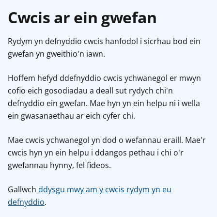
Cwcis ar ein gwefan
Rydym yn defnyddio cwcis hanfodol i sicrhau bod ein
gwefan yn gweithio'n iawn.
Hoffem hefyd ddefnyddio cwcis ychwanegol er mwyn
cofio eich gosodiadau a deall sut rydych chi'n
defnyddio ein gwefan. Mae hyn yn ein helpu ni i wella
ein gwasanaethau ar eich cyfer chi.
Mae cwcis ychwanegol yn dod o wefannau eraill. Mae'r
cwcis hyn yn ein helpu i ddangos pethau i chi o'r
gwefannau hynny, fel fideos.
Gallwch
ddysgu mwy am y cwcis rydym yn eu
defnyddio
.