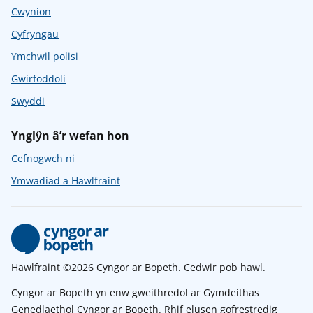
Cwynion
Cyfryngau
Ymchwil polisi
Gwirfoddoli
Swyddi
Ynglŷn â’r wefan hon
Cefnogwch ni
Ymwadiad a Hawlfraint
Hawlfraint ©2026 Cyngor ar Bopeth. Cedwir pob hawl.
Cyngor ar Bopeth yn enw gweithredol ar Gymdeithas
Genedlaethol Cyngor ar Bopeth. Rhif elusen gofrestredig