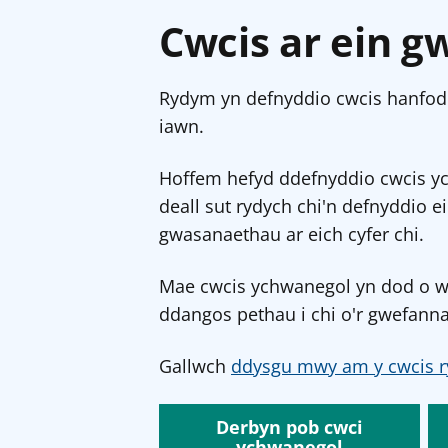
Cwcis ar ein g
Rydym yn defnyddio cwcis hanfodo
iawn.
Hoffem hefyd ddefnyddio cwcis y
deall sut rydych chi'n defnyddio e
gwasanaethau ar eich cyfer chi.
Mae cwcis ychwanegol yn dod o wef
ddangos pethau i chi o'r gwefanna
Gallwch
ddysgu mwy am y cwcis r
Derbyn pob cwci
ychwanegol