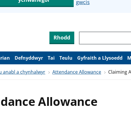
gwcis
Rhodd
arian
Defnyddwyr
Tai
Teulu
Gyfraith a Llysoedd
M
u anabl a chynhalwyr
Attendance Allowance
Claiming 
ndance Allowance