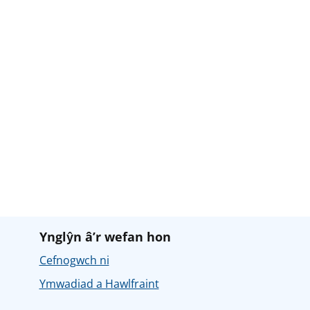
Ynglŷn â’r wefan hon
Cefnogwch ni
Ymwadiad a Hawlfraint