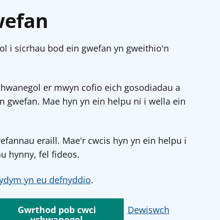
wefan
l i sicrhau bod ein gwefan yn gweithio'n
chwanegol er mwyn cofio eich gosodiadau a
in gwefan. Mae hyn yn ein helpu ni i wella ein
annau eraill. Mae'r cwcis hyn yn ein helpu i
u hynny, fel fideos.
ydym yn eu defnyddio
.
Gwrthod pob cwci
Dewiswch
ychwanegol