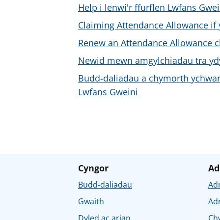
Help i lenwi'r ffurflen Lwfans Gwei
Claiming Attendance Allowance if y
Renew an Attendance Allowance c
Newid mewn amgylchiadau tra ydyc
Budd-daliadau a chymorth ychwane
Lwfans Gweini
Cyngor
Ad
Budd-daliadau
Ad
Gwaith
Ad
Dyled ac arian
Chw