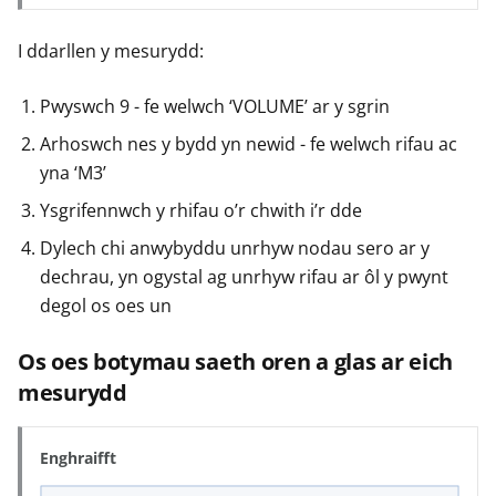
I ddarllen y mesurydd:
Pwyswch 9 - fe welwch ‘VOLUME’ ar y sgrin
Arhoswch nes y bydd yn newid - fe welwch rifau ac
yna ‘M3’
Ysgrifennwch y rhifau o’r chwith i’r dde
Dylech chi anwybyddu unrhyw nodau sero ar y
dechrau, yn ogystal ag unrhyw rifau ar ôl y pwynt
degol os oes un
Os oes botymau saeth oren a glas ar eich
mesurydd
Enghraifft