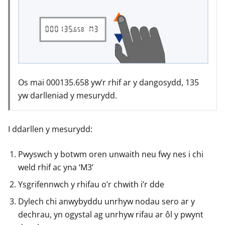
Os mai 000135.658 yw’r rhif ar y dangosydd, 135
yw darlleniad y mesurydd.
I ddarllen y mesurydd:
Pwyswch y botwm oren unwaith neu fwy nes i chi
weld rhif ac yna ‘M3’
Ysgrifennwch y rhifau o’r chwith i’r dde
Dylech chi anwybyddu unrhyw nodau sero ar y
dechrau, yn ogystal ag unrhyw rifau ar ôl y pwynt