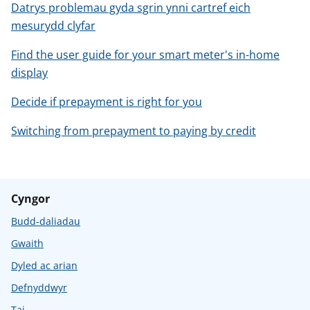
Datrys problemau gyda sgrin ynni cartref eich
mesurydd clyfar
Find the user guide for your smart meter's in-home
display
Decide if prepayment is right for you
Switching from prepayment to paying by credit
Cyngor
Budd-daliadau
Gwaith
Dyled ac arian
Defnyddwyr
Tai