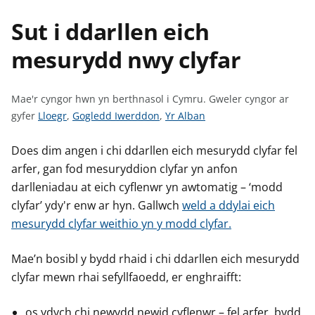
n
w
Sut i ddarllen eich
y
s
mesurydd nwy clyfar
Mae'r cyngor hwn yn berthnasol i Cymru.
Gweler cyngor ar
G
G
G
gyfer
Lloegr
,
Gogledd Iwerddon
,
Yr Alban
w
w
w
e
e
e
Does dim angen i chi ddarllen eich mesurydd clyfar fel
l
l
l
arfer, gan fod mesuryddion clyfar yn anfon
e
e
e
darlleniadau at eich cyflenwr yn awtomatig – ‘modd
r
r
r
clyfar’ ydy'r enw ar hyn. Gallwch
weld a ddylai eich
c
c
c
mesurydd clyfar weithio yn y modd clyfar.
y
y
y
n
n
n
Mae’n bosibl y bydd rhaid i chi ddarllen eich mesurydd
g
g
g
clyfar mewn rhai sefyllfaoedd, er enghraifft:
o
o
o
r
r
r
os ydych chi newydd newid cyflenwr – fel arfer, bydd