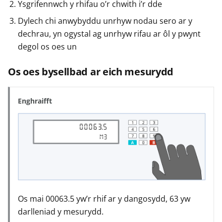
Ysgrifennwch y rhifau o’r chwith i’r dde
Dylech chi anwybyddu unrhyw nodau sero ar y
dechrau, yn ogystal ag unrhyw rifau ar ôl y pwynt
degol os oes un
Os oes bysellbad ar eich mesurydd
Enghraifft
Os mai 00063.5 yw’r rhif ar y dangosydd, 63 yw
darlleniad y mesurydd.