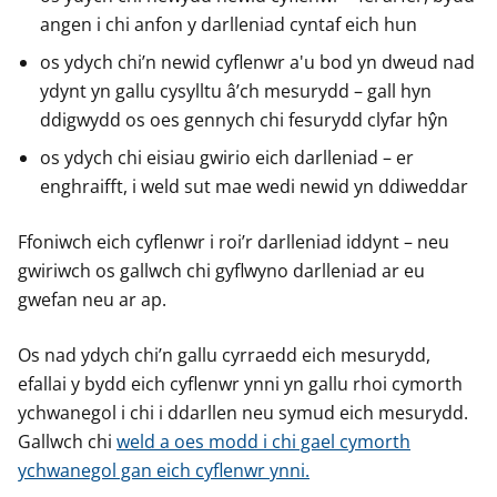
a
a
a
angen i chi anfon y darlleniad cyntaf eich hun
r
r
r
g
g
g
os ydych chi’n newid cyflenwr a'u bod yn dweud nad
y
y
y
ydynt yn gallu cysylltu â’ch mesurydd – gall hyn
f
f
f
ddigwydd os oes gennych chi fesurydd clyfar hŷn
e
e
e
os ydych chi eisiau gwirio eich darlleniad – er
r
r
r
enghraifft, i weld sut mae wedi newid yn ddiweddar
Ffoniwch eich cyflenwr i roi’r darlleniad iddynt – neu
gwiriwch os gallwch chi gyflwyno darlleniad ar eu
gwefan neu ar ap.
Os nad ydych chi’n gallu cyrraedd eich mesurydd,
efallai y bydd eich cyflenwr ynni yn gallu rhoi cymorth
ychwanegol i chi i ddarllen neu symud eich mesurydd.
Gallwch chi
weld a oes modd i chi gael cymorth
ychwanegol gan eich cyflenwr ynni.