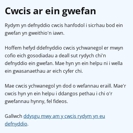
Cwcis ar ein gwefan
Rydym yn defnyddio cwcis hanfodol i sicrhau bod ein
gwefan yn gweithio'n iawn.
Hoffem hefyd ddefnyddio cwcis ychwanegol er mwyn
cofio eich gosodiadau a deall sut rydych chi'n
defnyddio ein gwefan. Mae hyn yn ein helpu ni i wella
ein gwasanaethau ar eich cyfer chi.
Mae cwcis ychwanegol yn dod o wefannau eraill. Mae'r
cwcis hyn yn ein helpu i ddangos pethau i chi o'r
gwefannau hynny, fel fideos.
Gallwch
ddysgu mwy am y cwcis rydym yn eu
defnyddio
.