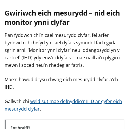
Gwiriwch eich mesurydd – nid eich
monitor ynni clyfar
Pan fyddwch chi’n cael mesurydd clyfar, fel arfer
byddwch chi hefyd yn cael dyfais symudol fach gyda
sgrin arni. 'Monitor ynni clyfar' neu 'ddangosydd yn y
cartref' (IHD) ydy enw’r ddyfais – mae naill ai'n plygio i
mewn i soced neu'n rhedeg ar fatris.
Mae’n hawdd drysu rhwng eich mesurydd clyfar a’ch
IHD.
Gallwch chi
weld sut mae defnyddio’r IHD ar gyfer eich
mesurydd clyfar
.
Enghraifft