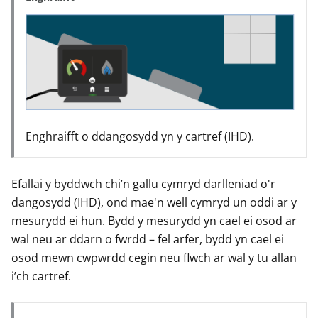
Enghraifft o ddangosydd yn y cartref (IHD).
Efallai y byddwch chi’n gallu cymryd darlleniad o'r
dangosydd (IHD), ond mae'n well cymryd un oddi ar y
mesurydd ei hun. Bydd y mesurydd yn cael ei osod ar
wal neu ar ddarn o fwrdd – fel arfer, bydd yn cael ei
osod mewn cwpwrdd cegin neu flwch ar wal y tu allan
i’ch cartref.