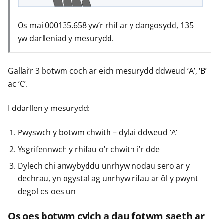
Os mai 000135.658 yw’r rhif ar y dangosydd, 135
yw darlleniad y mesurydd.
Gallai’r 3 botwm coch ar eich mesurydd ddweud ‘A’, ‘B’
ac ‘C’.
I ddarllen y mesurydd:
Pwyswch y botwm chwith – dylai ddweud ‘A’
Ysgrifennwch y rhifau o’r chwith i’r dde
Dylech chi anwybyddu unrhyw nodau sero ar y
dechrau, yn ogystal ag unrhyw rifau ar ôl y pwynt
degol os oes un
Os oes botwm cylch a dau fotwm saeth ar