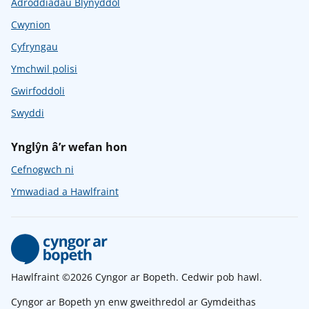
Adroddiadau Blynyddol
Cwynion
Cyfryngau
Ymchwil polisi
Gwirfoddoli
Swyddi
Ynglŷn â’r wefan hon
Cefnogwch ni
Ymwadiad a Hawlfraint
Hawlfraint ©2026 Cyngor ar Bopeth. Cedwir pob hawl.
Cyngor ar Bopeth yn enw gweithredol ar Gymdeithas