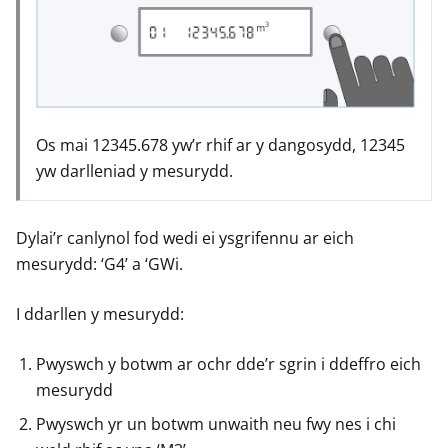
Os mai 12345.678 yw’r rhif ar y dangosydd, 12345
yw darlleniad y mesurydd.
Dylai’r canlynol fod wedi ei ysgrifennu ar eich
mesurydd: ‘G4’ a ‘GWi.
I ddarllen y mesurydd:
Pwyswch y botwm ar ochr dde’r sgrin i ddeffro eich
mesurydd
Pwyswch yr un botwm unwaith neu fwy nes i chi