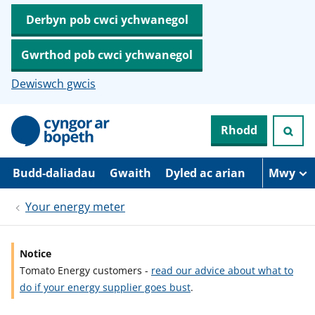
Derbyn pob cwci ychwanegol
Gwrthod pob cwci ychwanegol
Dewiswch gwcis
N
Rhodd
e
i
d
i
Budd-daliadau
Gwaith
Dyled ac arian
Mwy
o
i
Your energy meter
’
r
p
r
Notice
i
Tomato Energy customers -
read our advice about what to
f
g
do if your energy supplier goes bust
.
y
n