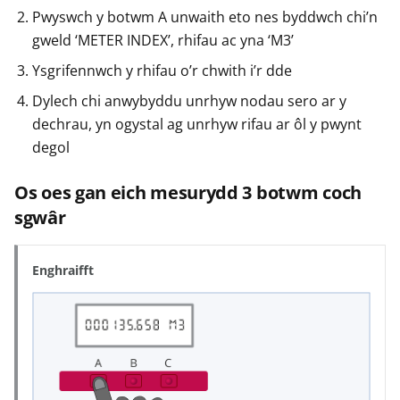
Pwyswch y botwm A unwaith eto nes byddwch chi’n
gweld ‘METER INDEX’, rhifau ac yna ‘M3’
Ysgrifennwch y rhifau o’r chwith i’r dde
Dylech chi anwybyddu unrhyw nodau sero ar y
dechrau, yn ogystal ag unrhyw rifau ar ôl y pwynt
degol
Os oes gan eich mesurydd 3 botwm coch
sgwâr
Enghraifft