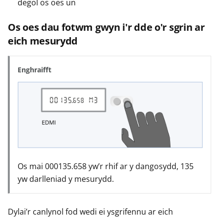
degol os oes un
Os oes dau fotwm gwyn i'r dde o'r sgrin ar
eich mesurydd
Enghraifft
Os mai 000135.658 yw’r rhif ar y dangosydd, 135
yw darlleniad y mesurydd.
Dylai’r canlynol fod wedi ei ysgrifennu ar eich