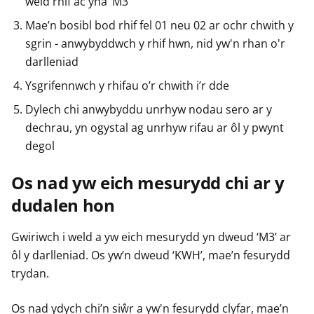
weld rhif ac yna ‘M3’
Mae’n bosibl bod rhif fel 01 neu 02 ar ochr chwith y
sgrin - anwybyddwch y rhif hwn, nid yw'n rhan o'r
darlleniad
Ysgrifennwch y rhifau o’r chwith i’r dde
Dylech chi anwybyddu unrhyw nodau sero ar y
dechrau, yn ogystal ag unrhyw rifau ar ôl y pwynt
degol
Os nad yw eich mesurydd chi ar y
dudalen hon
Gwiriwch i weld a yw eich mesurydd yn dweud ‘M3’ ar
ôl y darlleniad. Os yw’n dweud ‘KWH’, mae’n fesurydd
trydan.
Os nad ydych chi’n siŵr a yw'n fesurydd clyfar, mae’n