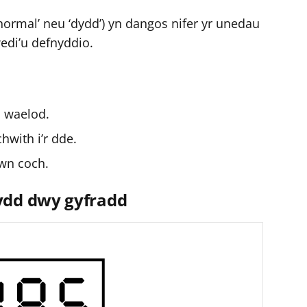
‘normal’ neu ‘dydd’) yn dangos nifer yr unedau
edi’u defnyddio.
s waelod.
chwith i’r dde.
wn coch.
ydd dwy gyfradd