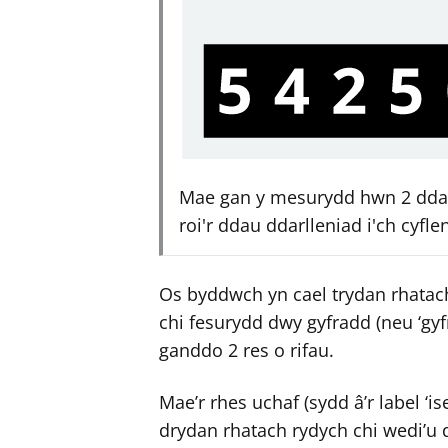
Mae gan y mesurydd hwn 2 ddarl
roi'r ddau ddarlleniad i'ch cyfle
Os byddwch yn cael trydan rhatac
chi fesurydd dwy gyfradd (neu ‘gy
ganddo 2 res o rifau.
Mae’r rhes uchaf (sydd â’r label ‘i
drydan rhatach rydych chi wedi’u 