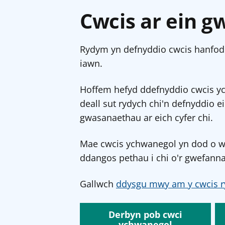
Cwcis ar ein g
Rydym yn defnyddio cwcis hanfodo
iawn.
Hoffem hefyd ddefnyddio cwcis y
deall sut rydych chi'n defnyddio e
gwasanaethau ar eich cyfer chi.
Mae cwcis ychwanegol yn dod o wef
ddangos pethau i chi o'r gwefanna
Gallwch
ddysgu mwy am y cwcis r
Derbyn pob cwci
ychwanegol