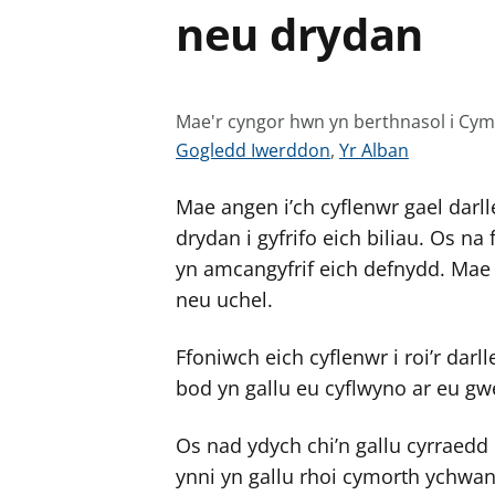
neu drydan
Mae'r cyngor hwn yn berthnasol i Cy
G
G
Gogledd Iwerddon
,
Yr Alban
w
w
Mae angen i’ch cyflenwr gael dar
e
e
l
l
drydan i gyfrifo eich biliau. Os n
e
e
yn amcangyfrif eich defnydd. Mae h
r
r
neu uchel.
c
c
y
y
Ffoniwch eich cyflenwr i roi’r dar
n
n
bod yn gallu eu cyflwyno ar eu gw
g
g
o
o
Os nad ydych chi’n gallu cyrraedd 
r
r
ynni yn gallu rhoi cymorth ychwan
a
a