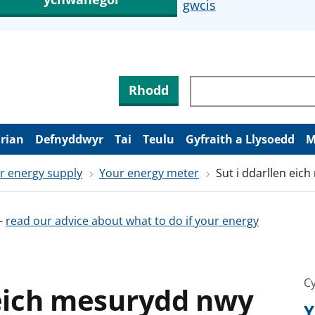
gwcis
Rhodd
arian
Defnyddwyr
Tai
Teulu
Gyfraith a Llysoedd
M
r energy supply
Your energy meter
Sut i ddarllen ei
-
read our advice about what to do if your energy
Cy
 eich mesurydd nwy
Y