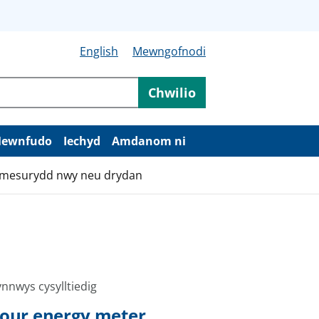
English
Mewngofnodi
Chwilio
ewnfudo
Iechyd
Amdanom ni
ch mesurydd nwy neu drydan
nnwys cysylltiedig
our energy meter