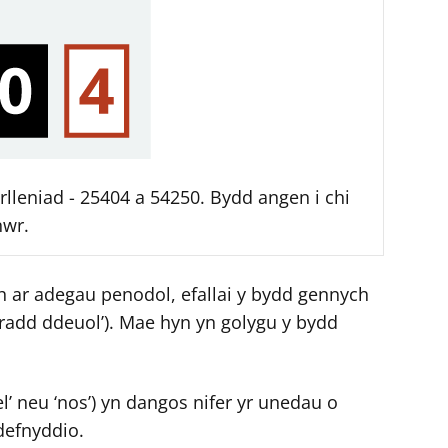
leniad - 25404 a 54250. Bydd angen i chi
nwr.
h ar adegau penodol, efallai y bydd gennych
fradd ddeuol’). Mae hyn yn golygu y bydd
sel’ neu ‘nos’) yn dangos nifer yr unedau o
defnyddio.