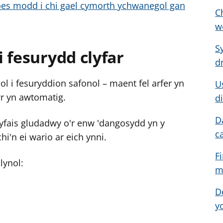
oes modd i chi gael cymorth ychwanegol gan
C
g
y
w
f
S
e
 fesurydd clyfar
d
r
 i fesuryddion safonol – maent fel arfer yn
U
wr yn awtomatig.
d
D
dyfais gludadwy o'r enw 'dangosydd yn y
c
chi'n ei wario ar eich ynni.
F
lynol:
m
D
y