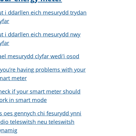
ut i ddarllen eich mesurydd trydan
yfar
ut i ddarllen eich mesurydd nwy
yfar
ael mesurydd clyfar wedi’i osod
f you’re having problems with your
mart meter
heck if your smart meter should
ork in smart mode
s oes gennych chi fesurydd ynni
adio teleswitsh neu teleswitsh
ynamig