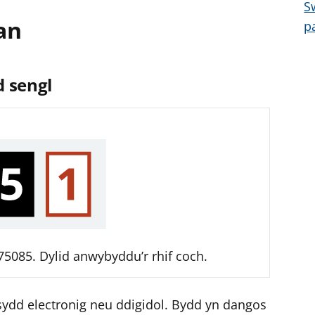
S
an
p
d sengl
5085. Dylid anwybyddu’r rhif coch.
ydd electronig neu ddigidol. Bydd yn dangos