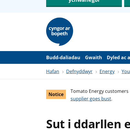
N
e
i
d
i
o
i
’
Budd-daliadau
Gwaith
Dyled ac 
r
p
Hafan
Defnyddwyr
Energy
You
r
i
f
g
Tomato Energy customers 
y
Notice
n
supplier goes bust
.
n
w
y
s
Sut i ddarllen