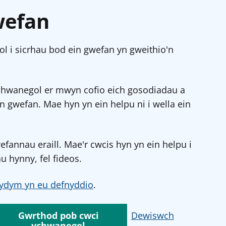
wefan
l i sicrhau bod ein gwefan yn gweithio'n
chwanegol er mwyn cofio eich gosodiadau a
in gwefan. Mae hyn yn ein helpu ni i wella ein
annau eraill. Mae'r cwcis hyn yn ein helpu i
u hynny, fel fideos.
ydym yn eu defnyddio
.
Gwrthod pob cwci
Dewiswch
ychwanegol