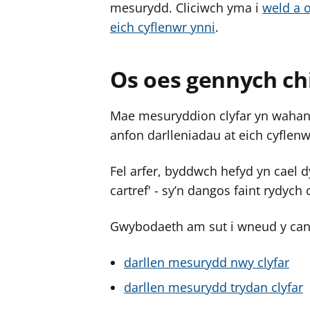
mesurydd. Cliciwch yma i
weld a 
r
r
eich cyflenwr ynni
.
g
g
y
y
f
f
Os oes gennych chi
e
e
r
r
Mae mesuryddion clyfar yn wahanol
anfon darlleniadau at eich cyflen
Fel arfer, byddwch hefyd yn cael 
cartref' - sy’n dangos faint rydych 
Gwybodaeth am sut i wneud y can
darllen mesurydd nwy clyfar
darllen mesurydd trydan clyfar