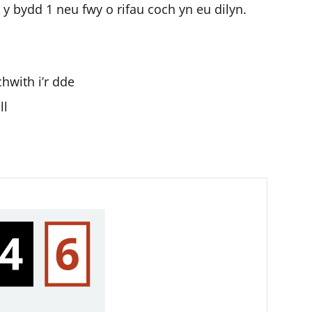
 y bydd 1 neu fwy o rifau coch yn eu dilyn.
chwith i’r dde
ll