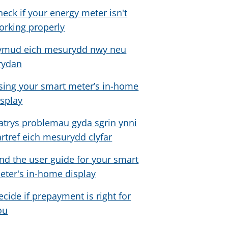
heck if your energy meter isn't
orking properly
ymud eich mesurydd nwy neu
rydan
sing your smart meter’s in-home
isplay
atrys problemau gyda sgrin ynni
artref eich mesurydd clyfar
ind the user guide for your smart
eter's in-home display
ecide if prepayment is right for
ou