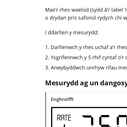
Mae’r rhes waelod (sydd â’r label 
o drydan pris safonol rydych chi w
I ddarllen y mesurydd:
Darllenwch y rhes uchaf a’r rhe
Ysgrifennwch y 5 rhif cyntaf o’r 
Anwybyddwch unrhyw rifau me
Mesurydd ag un dangos
Enghraifft