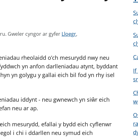
S
cl
G
mru.
Gweler cyngor ar gyfer
Lloegr
,
S
w
cl
e
C
lleniadau rheolaidd o’ch mesurydd nwy neu
l
e
a fyddwch yn anfon darlleniadau atynt, byddant
I
r
yn yn golygu y gallai eich bil fod yn rhy isel
s
c
y
C
n
lleniadau iddynt - neu gwnewch yn siŵr eich
w
g
efan neu ar ap.
o
O
r
r
eich mesurydd, efallai y bydd eich cyflenwr
a
d
egol i chi i ddarllen neu symud eich
r