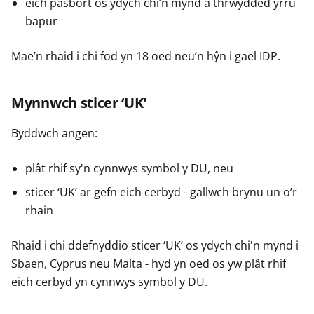
eich pasbort os ydych chi’n mynd â thrwydded yrru
bapur
Mae’n rhaid i chi fod yn 18 oed neu’n hŷn i gael IDP.
Mynnwch sticer ‘UK’
Byddwch angen:
plât rhif sy'n cynnwys symbol y DU, neu
sticer ‘UK’ ar gefn eich cerbyd - gallwch brynu un o’r
rhain
Rhaid i chi ddefnyddio sticer ‘UK’ os ydych chi'n mynd i
Sbaen, Cyprus neu Malta - hyd yn oed os yw plât rhif
eich cerbyd yn cynnwys symbol y DU.