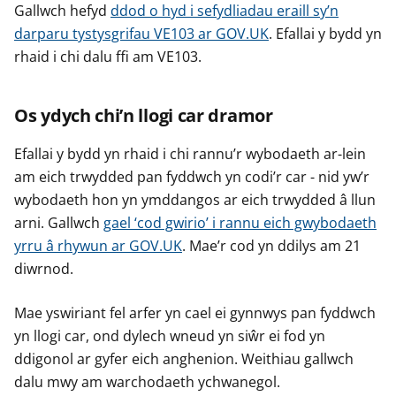
Gallwch hefyd
ddod o hyd i sefydliadau eraill sy’n
darparu tystysgrifau VE103 ar GOV.UK
. Efallai y bydd yn
rhaid i chi dalu ffi am VE103.
Os ydych chi’n llogi car dramor
Efallai y bydd yn rhaid i chi rannu’r wybodaeth ar-lein
am eich trwydded pan fyddwch yn codi’r car - nid yw’r
wybodaeth hon yn ymddangos ar eich trwydded â llun
arni. Gallwch
gael ‘cod gwirio’ i rannu eich gwybodaeth
yrru â rhywun ar GOV.UK
. Mae’r cod yn ddilys am 21
diwrnod.
Mae yswiriant fel arfer yn cael ei gynnwys pan fyddwch
yn llogi car, ond dylech wneud yn siŵr ei fod yn
ddigonol ar gyfer eich anghenion. Weithiau gallwch
dalu mwy am warchodaeth ychwanegol.