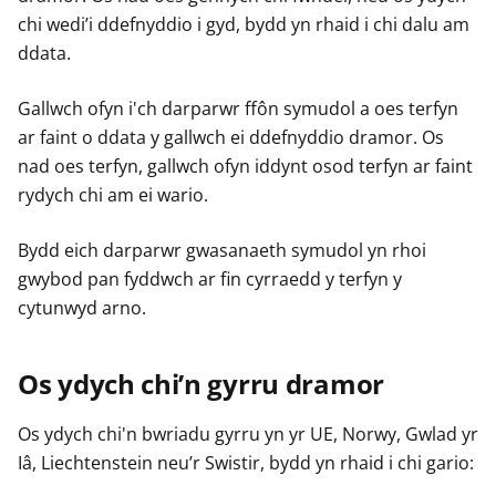
chi wedi’i ddefnyddio i gyd, bydd yn rhaid i chi dalu am
ddata.
Gallwch ofyn i'ch darparwr ffôn symudol a oes terfyn
ar faint o ddata y gallwch ei ddefnyddio dramor. Os
nad oes terfyn, gallwch ofyn iddynt osod terfyn ar faint
rydych chi am ei wario.
Bydd eich darparwr gwasanaeth symudol yn rhoi
gwybod pan fyddwch ar fin cyrraedd y terfyn y
cytunwyd arno.
Os ydych chi’n gyrru dramor
Os ydych chi'n bwriadu gyrru yn yr UE, Norwy, Gwlad yr
Iâ, Liechtenstein neu’r Swistir, bydd yn rhaid i chi gario: