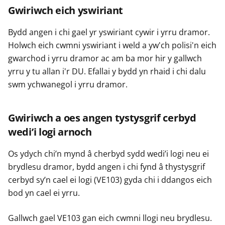
Gwiriwch eich yswiriant
Bydd angen i chi gael yr yswiriant cywir i yrru dramor.
Holwch eich cwmni yswiriant i weld a yw'ch polisi'n eich
gwarchod i yrru dramor ac am ba mor hir y gallwch
yrru y tu allan i'r DU. Efallai y bydd yn rhaid i chi dalu
swm ychwanegol i yrru dramor.
Gwiriwch a oes angen tystysgrif cerbyd
wedi’i logi arnoch
Os ydych chi’n mynd â cherbyd sydd wedi’i logi neu ei
brydlesu dramor, bydd angen i chi fynd â thystysgrif
cerbyd sy’n cael ei logi (VE103) gyda chi i ddangos eich
bod yn cael ei yrru.
Gallwch gael VE103 gan eich cwmni llogi neu brydlesu.