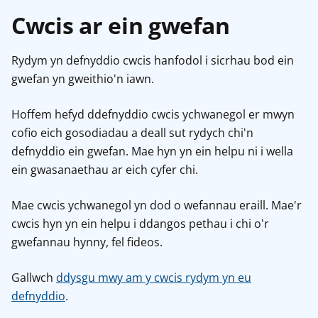
Cwcis ar ein gwefan
Rydym yn defnyddio cwcis hanfodol i sicrhau bod ein
gwefan yn gweithio'n iawn.
Hoffem hefyd ddefnyddio cwcis ychwanegol er mwyn
cofio eich gosodiadau a deall sut rydych chi'n
defnyddio ein gwefan. Mae hyn yn ein helpu ni i wella
ein gwasanaethau ar eich cyfer chi.
Mae cwcis ychwanegol yn dod o wefannau eraill. Mae'r
cwcis hyn yn ein helpu i ddangos pethau i chi o'r
gwefannau hynny, fel fideos.
Gallwch
ddysgu mwy am y cwcis rydym yn eu
defnyddio
.