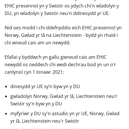
EHIC presennol yn y Swistir os ydych chi'n wladolyn y
DU, yn wladolyn y Swistir neu'n ddinesydd yr UE.
Nid oes modd i chi ddefnyddio eich EHIC presennol yn
Norwy, Gwlad yr Iâ na Liechtenstein - bydd yn rhaid i
chi wneud cais am un newydd.
Efallai y byddwch yn gallu gwneud cais am EHIC
newydd os oeddech chi wedi dechrau bod yn un o’r
canlynol cyn 1 Ionawr 2021:
dinesydd yr UE sy’n byw yn y DU
gwladolyn Norwy, Gwlad yr Iâ, Liechtenstein neu’r
Swistir sy'n byw yn y DU
myfyriwr y DU sy'n astudio yn yr UE, Norwy, Gwlad
yr Iâ, Liechtenstein neu'r Swistir