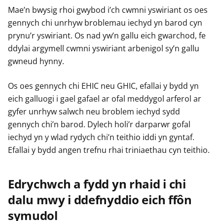
Mae’n bwysig rhoi gwybod i’ch cwmni yswiriant os oes
gennych chi unrhyw broblemau iechyd yn barod cyn
prynu’r yswiriant. Os nad yw’n gallu eich gwarchod, fe
ddylai argymell cwmni yswiriant arbenigol sy’n gallu
gwneud hynny.
Os oes gennych chi EHIC neu GHIC, efallai y bydd yn
eich galluogi i gael gafael ar ofal meddygol arferol ar
gyfer unrhyw salwch neu broblem iechyd sydd
gennych chi’n barod. Dylech holi’r darparwr gofal
iechyd yn y wlad rydych chi’n teithio iddi yn gyntaf.
Efallai y bydd angen trefnu rhai triniaethau cyn teithio.
Edrychwch a fydd yn rhaid i chi
dalu mwy i ddefnyddio eich ffôn
symudol