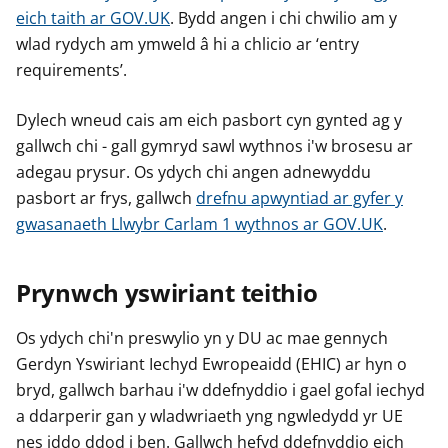
eich taith ar GOV.UK
. Bydd angen i chi chwilio am y
wlad rydych am ymweld â hi a chlicio ar ‘entry
requirements’.
Dylech wneud cais am eich pasbort cyn gynted ag y
gallwch chi - gall gymryd sawl wythnos i'w brosesu ar
adegau prysur. Os ydych chi angen adnewyddu
pasbort ar frys, gallwch
drefnu apwyntiad ar gyfer y
gwasanaeth Llwybr Carlam 1 wythnos ar GOV.UK
.
Prynwch yswiriant teithio
Os ydych chi'n preswylio yn y DU ac mae gennych
Gerdyn Yswiriant Iechyd Ewropeaidd (EHIC) ar hyn o
bryd, gallwch barhau i'w ddefnyddio i gael gofal iechyd
a ddarperir gan y wladwriaeth yng ngwledydd yr UE
nes iddo ddod i ben. Gallwch hefyd ddefnyddio eich