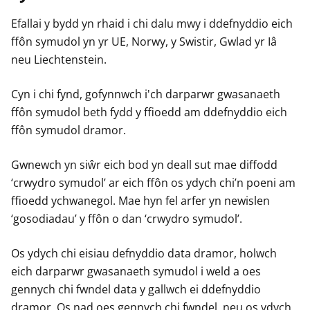
Efallai y bydd yn rhaid i chi dalu mwy i ddefnyddio eich
ffôn symudol yn yr UE, Norwy, y Swistir, Gwlad yr Iâ
neu Liechtenstein.
Cyn i chi fynd, gofynnwch i'ch darparwr gwasanaeth
ffôn symudol beth fydd y ffioedd am ddefnyddio eich
ffôn symudol dramor.
Gwnewch yn siŵr eich bod yn deall sut mae diffodd
‘crwydro symudol’ ar eich ffôn os ydych chi’n poeni am
ffioedd ychwanegol. Mae hyn fel arfer yn newislen
‘gosodiadau’ y ffôn o dan ‘crwydro symudol’.
Os ydych chi eisiau defnyddio data dramor, holwch
eich darparwr gwasanaeth symudol i weld a oes
gennych chi fwndel data y gallwch ei ddefnyddio
dramor. Os nad oes gennych chi fwndel, neu os ydych