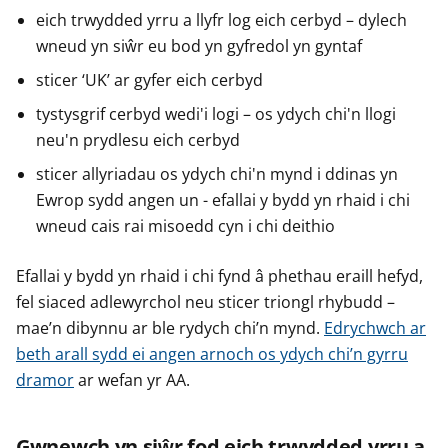
eich trwydded yrru a llyfr log eich cerbyd – dylech
wneud yn siŵr eu bod yn gyfredol yn gyntaf
sticer ‘UK’ ar gyfer eich cerbyd
tystysgrif cerbyd wedi'i logi – os ydych chi'n llogi
neu'n prydlesu eich cerbyd
sticer allyriadau os ydych chi'n mynd i ddinas yn
Ewrop sydd angen un - efallai y bydd yn rhaid i chi
wneud cais rai misoedd cyn i chi deithio
Efallai y bydd yn rhaid i chi fynd â phethau eraill hefyd,
fel siaced adlewyrchol neu sticer triongl rhybudd –
mae’n dibynnu ar ble rydych chi’n mynd.
Edrychwch ar
beth arall sydd ei angen arnoch os ydych chi’n gyrru
dramor
ar wefan yr AA.
Gwnewch yn siŵr fod eich trwydded yrru a