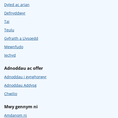
Dyled ac arian
Defnyddwyr
Tai
Teulu
Gyfraith a Llysoedd
Mewnfudo
Iechyd
Adnoddau ac offer
Adnoddau i gynghorwyr
Adnoddau Addysg
Chwilio
Mwy gennym ni
Amdanom ni