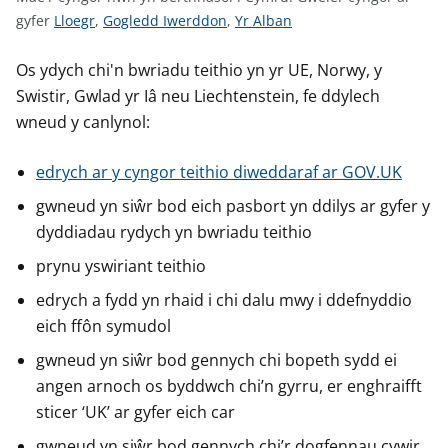
n
G
G
G
gyfer
Lloegr
,
Gogledd Iwerddon
,
Yr Alban
w
w
w
w
y
s
e
e
e
Os ydych chi'n bwriadu teithio yn yr UE, Norwy, y
l
l
l
Swistir, Gwlad yr Iâ neu Liechtenstein, fe ddylech
e
e
e
wneud y canlynol:
r
r
r
c
c
c
edrych ar y cyngor teithio diweddaraf ar GOV.UK
y
y
y
gwneud yn siŵr bod eich pasbort yn ddilys ar gyfer y
n
n
n
dyddiadau rydych yn bwriadu teithio
g
g
g
o
o
o
prynu yswiriant teithio
r
r
r
edrych a fydd yn rhaid i chi dalu mwy i ddefnyddio
a
a
a
eich ffôn symudol
r
r
r
g
g
g
gwneud yn siŵr bod gennych chi bopeth sydd ei
y
y
y
angen arnoch os byddwch chi’n gyrru, er enghraifft
f
f
f
sticer ‘UK’ ar gyfer eich car
e
e
e
gwneud yn siŵr bod gennych chi’r dogfennau cywir