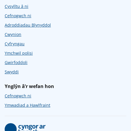
Cysylltu â ni
Cefnogwch ni
Adroddiadau Blynyddol
Cwynion
Cyfryngau
Ymchwil polisi
Gwirfoddoli
Swyddi
Ynglŷn â’r wefan hon
Cefnogwch ni
Ymwadiad a Hawlfraint