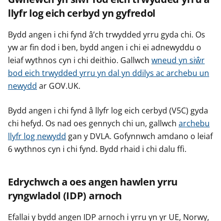
llyfr log eich cerbyd yn gyfredol
Bydd angen i chi fynd â’ch trwydded yrru gyda chi. Os
yw ar fin dod i ben, bydd angen i chi ei adnewyddu o
leiaf wythnos cyn i chi deithio. Gallwch
wneud yn siŵr
bod eich trwydded yrru yn dal yn ddilys ac archebu un
newydd
ar GOV.UK.
Bydd angen i chi fynd â llyfr log eich cerbyd (V5C) gyda
chi hefyd. Os nad oes gennych chi un, gallwch
archebu
llyfr log newydd
gan y DVLA. Gofynnwch amdano o leiaf
6 wythnos cyn i chi fynd. Bydd rhaid i chi dalu ffi.
Edrychwch a oes angen hawlen yrru
ryngwladol (IDP) arnoch
Efallai y bydd angen IDP arnoch i yrru yn yr UE, Norwy,