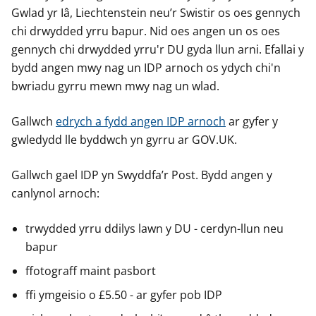
Gwlad yr Iâ, Liechtenstein neu’r Swistir os oes gennych
chi drwydded yrru bapur. Nid oes angen un os oes
gennych chi drwydded yrru'r DU gyda llun arni. Efallai y
bydd angen mwy nag un IDP arnoch os ydych chi'n
bwriadu gyrru mewn mwy nag un wlad.
Gallwch
edrych a fydd angen IDP arnoch
ar gyfer y
gwledydd lle byddwch yn gyrru ar GOV.UK.
Gallwch gael IDP yn Swyddfa’r Post. Bydd angen y
canlynol arnoch:
trwydded yrru ddilys lawn y DU - cerdyn-llun neu
bapur
ffotograff maint pasbort
ffi ymgeisio o £5.50 - ar gyfer pob IDP