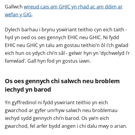
Gallwch
wneud cais am GHIC yn rhad ac am ddim ar
wefan y GIG
.
Dylech barhau i brynu yswiriant teithio cyn eich taith -
hyd yn oed os oes gennych EHIC neu GHIC. Ni fydd
EHIC neu GHIC yn talu am gostau teithio’n ôl i’ch gwlad
eich hun os ydych chi’n sâl - gelwir hyn yn ‘dychwelyd i’r
famwlad’. Gall hyn fod yn gostus iawn.
Os oes gennych chi salwch neu broblem
iechyd yn barod
Yn gyffredinol ni fydd yswiriant teithio yn eich
gwarchod ar gyfer unrhyw salwch neu broblemau
iechyd sydd gennych chi’n barod. Os yw’n eich
gwarchod, fel arfer bydd angen i chi dalu mwy o arian.