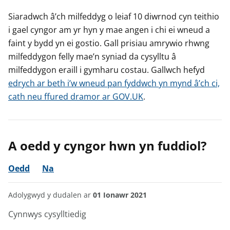
Siaradwch â’ch milfeddyg o leiaf 10 diwrnod cyn teithio
i gael cyngor am yr hyn y mae angen i chi ei wneud a
faint y bydd yn ei gostio. Gall prisiau amrywio rhwng
milfeddygon felly mae’n syniad da cysylltu â
milfeddygon eraill i gymharu costau. Gallwch hefyd
edrych ar beth i’w wneud pan fyddwch yn mynd â’ch ci,
cath neu ffured dramor ar GOV.UK
.
A oedd y cyngor hwn yn fuddiol?
Oedd
Na
Adolygwyd y dudalen ar
01 Ionawr 2021
Cynnwys cysylltiedig