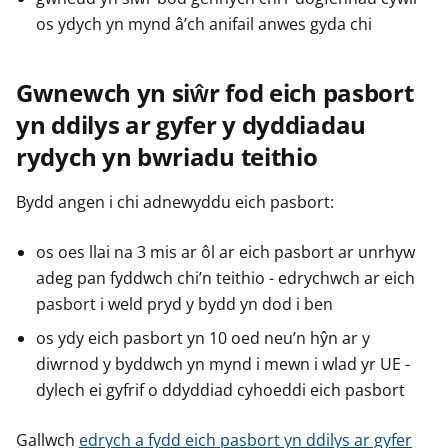
r
r
r
os ydych yn mynd â’ch anifail anwes gyda chi
Gwnewch yn siŵr fod eich pasbort
yn ddilys ar gyfer y dyddiadau
rydych yn bwriadu teithio
Bydd angen i chi adnewyddu eich pasbort:
os oes llai na 3 mis ar ôl ar eich pasbort ar unrhyw
adeg pan fyddwch chi’n teithio - edrychwch ar eich
pasbort i weld pryd y bydd yn dod i ben
os ydy eich pasbort yn 10 oed neu’n hŷn ar y
diwrnod y byddwch yn mynd i mewn i wlad yr UE -
dylech ei gyfrif o ddyddiad cyhoeddi eich pasbort
Gallwch
edrych a fydd eich pasbort yn ddilys ar gyfer