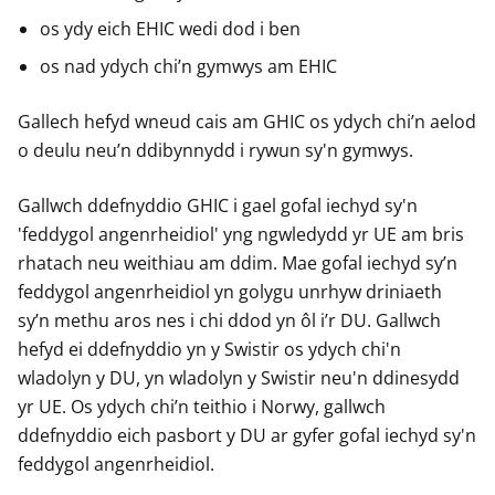
os ydy eich EHIC wedi dod i ben
os nad ydych chi’n gymwys am EHIC
Gallech hefyd wneud cais am GHIC os ydych chi’n aelod
o deulu neu’n ddibynnydd i rywun sy'n gymwys.
Gallwch ddefnyddio GHIC i gael gofal iechyd sy'n
'feddygol angenrheidiol' yng ngwledydd yr UE am bris
rhatach neu weithiau am ddim. Mae gofal iechyd sy’n
feddygol angenrheidiol yn golygu unrhyw driniaeth
sy’n methu aros nes i chi ddod yn ôl i’r DU. Gallwch
hefyd ei ddefnyddio yn y Swistir os ydych chi'n
wladolyn y DU, yn wladolyn y Swistir neu'n ddinesydd
yr UE. Os ydych chi’n teithio i Norwy, gallwch
ddefnyddio eich pasbort y DU ar gyfer gofal iechyd sy'n
feddygol angenrheidiol.