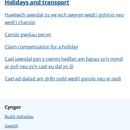
Holidays and transport
Hawliwch iawndal os yw eich awyren wedi'i gohirio neu
wedi'i chanslo
Canslo gwyliau pecyn
Claim compensation for a holiday
Cael iawndal gan y cwmni hedfan am fagiau sy'n mynd
ar goll neu sy’n cael eu dal yn ôl
Cael ad-daliad am drên sydd wedi’i ganslo neu ei oedi
Cyngor
Budd-daliadau
Gwaith