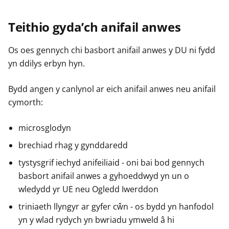
Teithio gyda’ch anifail anwes
Os oes gennych chi basbort anifail anwes y DU ni fydd
yn ddilys erbyn hyn.
Bydd angen y canlynol ar eich anifail anwes neu anifail
cymorth:
microsglodyn
brechiad rhag y gynddaredd
tystysgrif iechyd anifeiliaid - oni bai bod gennych
basbort anifail anwes a gyhoeddwyd yn un o
wledydd yr UE neu Ogledd Iwerddon
triniaeth llyngyr ar gyfer cŵn - os bydd yn hanfodol
yn y wlad rydych yn bwriadu ymweld â hi