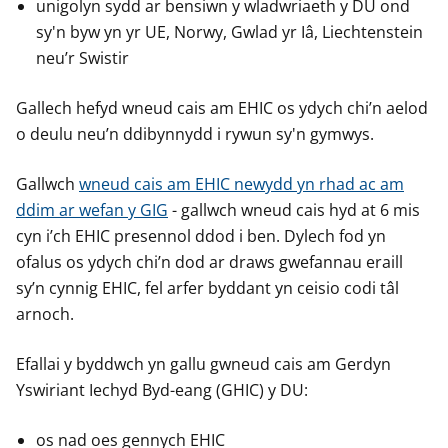
unigolyn sydd ar bensiwn y wladwriaeth y DU ond
sy'n byw yn yr UE, Norwy, Gwlad yr Iâ, Liechtenstein
neu’r Swistir
Gallech hefyd wneud cais am EHIC os ydych chi’n aelod
o deulu neu’n ddibynnydd i rywun sy'n gymwys.
Gallwch
wneud cais am EHIC newydd yn rhad ac am
ddim ar wefan y GIG
- gallwch wneud cais hyd at 6 mis
cyn i’ch EHIC presennol ddod i ben. Dylech fod yn
ofalus os ydych chi’n dod ar draws gwefannau eraill
sy’n cynnig EHIC, fel arfer byddant yn ceisio codi tâl
arnoch.
Efallai y byddwch yn gallu gwneud cais am Gerdyn
Yswiriant Iechyd Byd-eang (GHIC) y DU:
os nad oes gennych EHIC