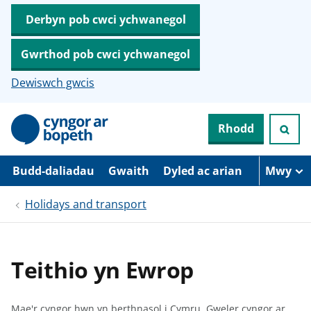
Derbyn pob cwci ychwanegol
Gwrthod pob cwci ychwanegol
Dewiswch gwcis
N
Rhodd
e
i
d
i
Budd-daliadau
Gwaith
Dyled ac arian
Mwy
o
i
Holidays and transport
’
r
p
r
i
Teithio yn Ewrop
f
g
y
n
Mae'r cyngor hwn yn berthnasol i Cymru.
Gweler cyngor ar