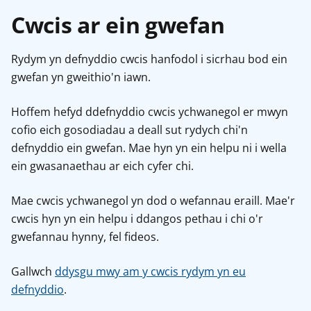
Cwcis ar ein gwefan
Rydym yn defnyddio cwcis hanfodol i sicrhau bod ein
gwefan yn gweithio'n iawn.
Hoffem hefyd ddefnyddio cwcis ychwanegol er mwyn
cofio eich gosodiadau a deall sut rydych chi'n
defnyddio ein gwefan. Mae hyn yn ein helpu ni i wella
ein gwasanaethau ar eich cyfer chi.
Mae cwcis ychwanegol yn dod o wefannau eraill. Mae'r
cwcis hyn yn ein helpu i ddangos pethau i chi o'r
gwefannau hynny, fel fideos.
Gallwch
ddysgu mwy am y cwcis rydym yn eu
defnyddio
.