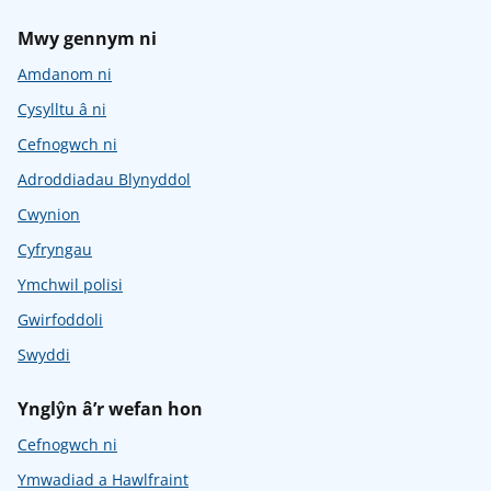
Mwy gennym ni
Amdanom ni
Cysylltu â ni
Cefnogwch ni
Adroddiadau Blynyddol
Cwynion
Cyfryngau
Ymchwil polisi
Gwirfoddoli
Swyddi
Ynglŷn â’r wefan hon
Cefnogwch ni
Ymwadiad a Hawlfraint