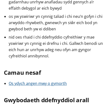
gadarnhau unrhyw anafiadau sydd gennych a’r
effaith debygol ar eich bywyd
os yw yswiriwr yn cynnig taliad i chi neu’n gofyn i chi
arwyddo rhywbeth, gwnewch yn siŵr eich bod yn
gwybod beth yw ei ddiben
nid oes rhaid i chi ddefnyddio cyfreithiwr y mae
yswiriwr yn cynnig ei drefnu i chi. Gallwch benodi un
eich hun ar unrhyw adeg neu ofyn am gyngor
cyfreithiol annibynnol.
Camau nesaf
Os ydych angen mwy o gymorth
Gwybodaeth ddefnyddiol arall