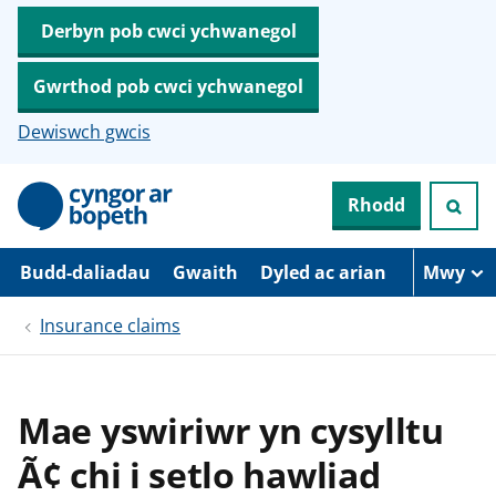
Derbyn pob cwci ychwanegol
Gwrthod pob cwci ychwanegol
Dewiswch gwcis
N
Rhodd
e
i
d
i
Budd-daliadau
Gwaith
Dyled ac arian
Mwy
o
i
Insurance claims
’
r
p
r
i
Mae yswiriwr yn cysylltu
f
g
Ã¢ chi i setlo hawliad
y
n