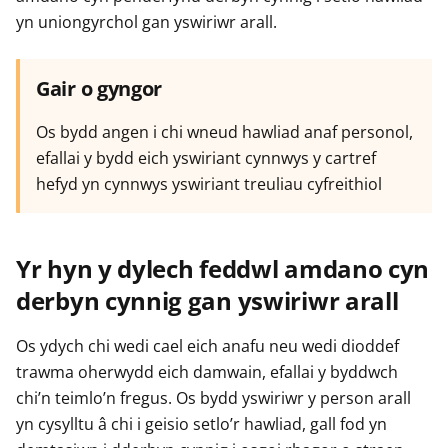
e
e
e
yn uniongyrchol gan yswiriwr arall.
r
r
r
Gair o gyngor
Os bydd angen i chi wneud hawliad anaf personol,
efallai y bydd eich yswiriant cynnwys y cartref
hefyd yn cynnwys yswiriant treuliau cyfreithiol
Yr hyn y dylech feddwl amdano cyn
derbyn cynnig gan yswiriwr arall
Os ydych chi wedi cael eich anafu neu wedi dioddef
trawma oherwydd eich damwain, efallai y byddwch
chi’n teimlo’n fregus. Os bydd yswiriwr y person arall
yn cysylltu â chi i geisio setlo’r hawliad, gall fod yn