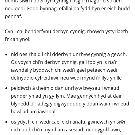
demtasiwn i dderbyn cynnig i osgoi rhagor o straen
neu oedi. Fodd bynnag, efallai na fydd hyn er eich budd
pennaf.
Cyn i chi benderfynu derbyn cynnig, rhowch ystyriaeth
i’r canlynol:
nid oes rhaid i chi dderbyn unrhyw gynnig a gewch.
Os ydych chi’n derbyn cynnig, gall fod yn is na’r
iawndal y byddwch chi wedi’i gael petaech wedi
defnyddio cyfreithiwr neu wedi mynd i’r llys yn lle
peidiwch â theimlo dan unrhyw bwysau i wneud
penderfyniad yn gyflym. Mae gennych hyd at dair
blynedd o’r adeg y digwyddodd y ddamwain i wneud
hawliad am iawndal
os ydych chi wedi cael eich anafu, gwnewch yn siŵr
eich bod chi’n mynd am asesiad meddygol llawn, i