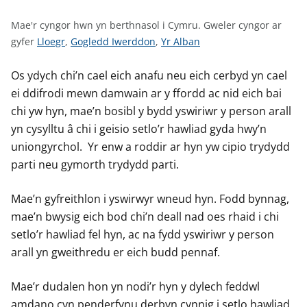
n
w
Mae'r cyngor hwn yn berthnasol i Cymru.
Gweler cyngor ar
y
G
G
G
gyfer
Lloegr
,
Gogledd Iwerddon
,
Yr Alban
s
w
w
w
e
e
e
Os ydych chi’n cael eich anafu neu eich cerbyd yn cael
l
l
l
ei ddifrodi mewn damwain ar y ffordd ac nid eich bai
e
e
e
chi yw hyn, mae’n bosibl y bydd yswiriwr y person arall
r
r
r
yn cysylltu â chi i geisio setlo’r hawliad gyda hwy’n
c
c
c
uniongyrchol. Yr enw a roddir ar hyn yw cipio trydydd
y
y
y
parti neu gymorth trydydd parti.
n
n
n
g
g
g
Mae’n gyfreithlon i yswirwyr wneud hyn. Fodd bynnag,
o
o
o
mae’n bwysig eich bod chi’n deall nad oes rhaid i chi
r
r
r
setlo’r hawliad fel hyn, ac na fydd yswiriwr y person
a
a
a
arall yn gweithredu er eich budd pennaf.
r
r
r
g
g
g
Mae’r dudalen hon yn nodi’r hyn y dylech feddwl
y
y
y
amdano cyn penderfynu derbyn cynnig i setlo hawliad
f
f
f