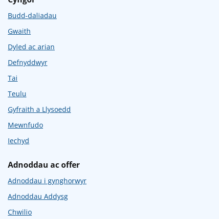
Budd-daliadau
Gwaith
Dyled ac arian
Defnyddwyr
Tai
Teulu
Gyfraith a Llysoedd
Mewnfudo
Iechyd
Adnoddau ac offer
Adnoddau i gynghorwyr
Adnoddau Addysg
Chwilio