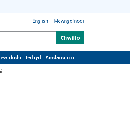
English
Mewngofnodi
Chwilio
ewnfudo
Iechyd
Amdanom ni
hi