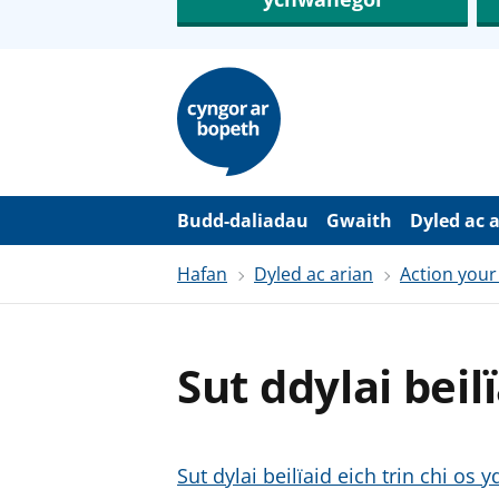
N
e
i
d
i
o
i
’
Budd-daliadau
Gwaith
Dyled ac 
r
p
Hafan
Dyled ac arian
Action your
r
i
f
g
y
Sut ddylai beilï
n
n
w
y
s
Sut dylai beilïaid eich trin chi os 