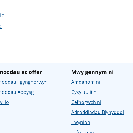
id
e
noddau ac offer
Mwy gennym ni
noddau i gynghorwyr
Amdanom ni
noddau Addysg
Cysylltu â ni
ilio
Cefnogwch ni
Adroddiadau Blynyddol
Cwynion
Cyfryngau