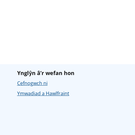
Ynglŷn â’r wefan hon
Cefnogwch ni
Ymwadiad a Hawlfraint