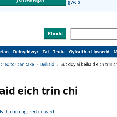
gwcis
Rhodd
arian
Defnyddwyr
Tai
Teulu
Gyfraith a Llysoedd
M
 creditor can take
Beilïaid
Sut ddylai beilïaid eich trin c
aid eich trin chi
ydych chi’n agored i niwed