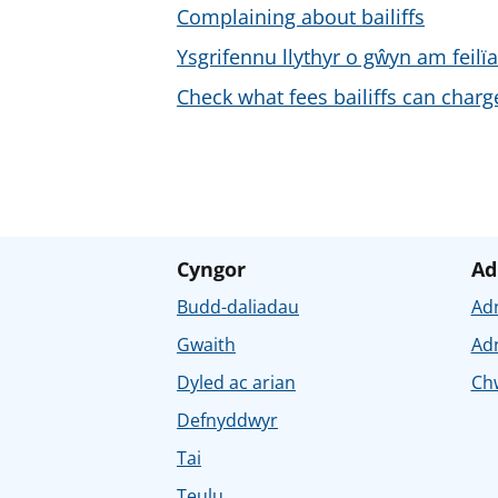
Complaining about bailiffs
Ysgrifennu llythyr o gŵyn am feilïa
Check what fees bailiffs can charg
Cyngor
Ad
Budd-daliadau
Ad
Gwaith
Ad
Dyled ac arian
Chw
Defnyddwyr
Tai
Teulu