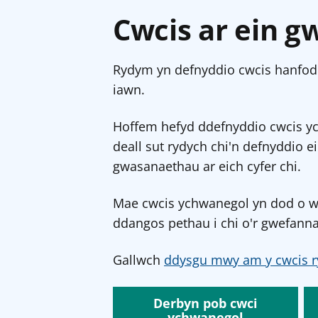
Cwcis ar ein g
Rydym yn defnyddio cwcis hanfodo
iawn.
Hoffem hefyd ddefnyddio cwcis y
deall sut rydych chi'n defnyddio e
gwasanaethau ar eich cyfer chi.
Mae cwcis ychwanegol yn dod o wef
ddangos pethau i chi o'r gwefanna
Gallwch
ddysgu mwy am y cwcis r
Derbyn pob cwci
ychwanegol