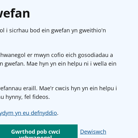
wefan
l i sicrhau bod ein gwefan yn gweithio'n
chwanegol er mwyn cofio eich gosodiadau a
in gwefan. Mae hyn yn ein helpu ni i wella ein
annau eraill. Mae'r cwcis hyn yn ein helpu i
u hynny, fel fideos.
ydym yn eu defnyddio
.
Gwrthod pob cwci
Dewiswch
ychwanegol