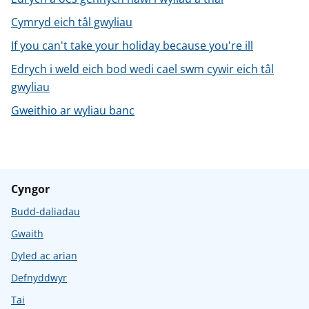
n
w
Cymryd eich tâl gwyliau
y
s
If you can't take your holiday because you're ill
Edrych i weld eich bod wedi cael swm cywir eich tâl
gwyliau
Gweithio ar wyliau banc
Cyngor
Budd-daliadau
Gwaith
Dyled ac arian
Defnyddwyr
Tai