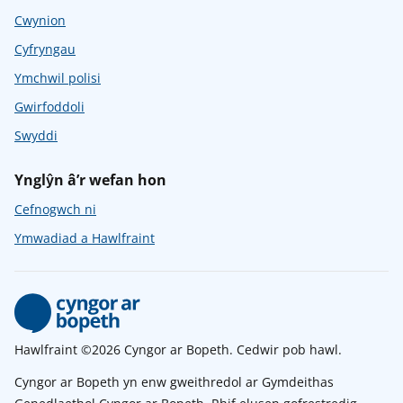
Cwynion
Cyfryngau
Ymchwil polisi
Gwirfoddoli
Swyddi
Ynglŷn â’r wefan hon
Cefnogwch ni
Ymwadiad a Hawlfraint
Hawlfraint ©2026 Cyngor ar Bopeth. Cedwir pob hawl.
Cyngor ar Bopeth yn enw gweithredol ar Gymdeithas