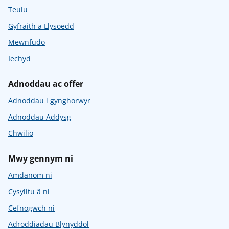
Teulu
Gyfraith a Llysoedd
Mewnfudo
Iechyd
Adnoddau ac offer
Adnoddau i gynghorwyr
Adnoddau Addysg
Chwilio
Mwy gennym ni
Amdanom ni
Cysylltu â ni
Cefnogwch ni
Adroddiadau Blynyddol