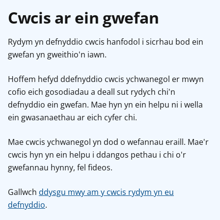
Cwcis ar ein gwefan
Rydym yn defnyddio cwcis hanfodol i sicrhau bod ein
gwefan yn gweithio'n iawn.
Hoffem hefyd ddefnyddio cwcis ychwanegol er mwyn
cofio eich gosodiadau a deall sut rydych chi'n
defnyddio ein gwefan. Mae hyn yn ein helpu ni i wella
ein gwasanaethau ar eich cyfer chi.
Mae cwcis ychwanegol yn dod o wefannau eraill. Mae'r
cwcis hyn yn ein helpu i ddangos pethau i chi o'r
gwefannau hynny, fel fideos.
Gallwch
ddysgu mwy am y cwcis rydym yn eu
defnyddio
.