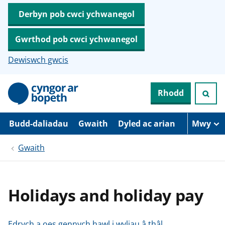
Derbyn pob cwci ychwanegol
Gwrthod pob cwci ychwanegol
Dewiswch gwcis
N
Rhodd
e
i
d
i
Budd-daliadau
Gwaith
Dyled ac arian
Mwy
o
i
Gwaith
’
r
p
r
i
Holidays and holiday pay
f
g
y
n
Edrych a oes gennych hawl i wyliau â thâl