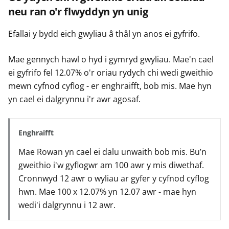
neu ran o'r flwyddyn yn unig
Efallai y bydd eich gwyliau â thâl yn anos ei gyfrifo.
Mae gennych hawl o hyd i gymryd gwyliau. Mae'n cael
ei gyfrifo fel 12.07% o'r oriau rydych chi wedi gweithio
mewn cyfnod cyflog - er enghraifft, bob mis. Mae hyn
yn cael ei dalgrynnu i'r awr agosaf.
Enghraifft
Mae Rowan yn cael ei dalu unwaith bob mis. Bu’n
gweithio i'w gyflogwr am 100 awr y mis diwethaf.
Cronnwyd 12 awr o wyliau ar gyfer y cyfnod cyflog
hwn. Mae 100 x 12.07% yn 12.07 awr - mae hyn
wedi'i dalgrynnu i 12 awr.