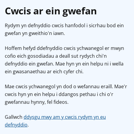
Cwcis ar ein gwefan
Rydym yn defnyddio cwcis hanfodol i sicrhau bod ein
gwefan yn gweithio'n iawn.
Hoffem hefyd ddefnyddio cwcis ychwanegol er mwyn
cofio eich gosodiadau a deall sut rydych chi'n
defnyddio ein gwefan. Mae hyn yn ein helpu ni i wella
ein gwasanaethau ar eich cyfer chi.
Mae cwcis ychwanegol yn dod o wefannau eraill. Mae'r
cwcis hyn yn ein helpu i ddangos pethau i chi o'r
gwefannau hynny, fel fideos.
Gallwch
ddysgu mwy am y cwcis rydym yn eu
defnyddio
.