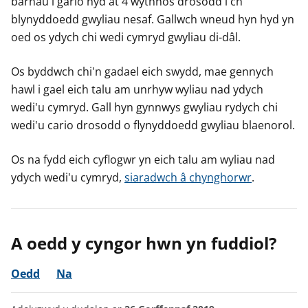
barhau i gario hyd at 4 wythnos drosodd i'ch
blynyddoedd gwyliau nesaf. Gallwch wneud hyn hyd yn
oed os ydych chi wedi cymryd gwyliau di-dâl.
Os byddwch chi'n gadael eich swydd, mae gennych
hawl i gael eich talu am unrhyw wyliau nad ydych
wedi'u cymryd. Gall hyn gynnwys gwyliau rydych chi
wedi'u cario drosodd o flynyddoedd gwyliau blaenorol.
Os na fydd eich cyflogwr yn eich talu am wyliau nad
ydych wedi'u cymryd,
siaradwch â chynghorwr
.
A oedd y cyngor hwn yn fuddiol?
Oedd
Na