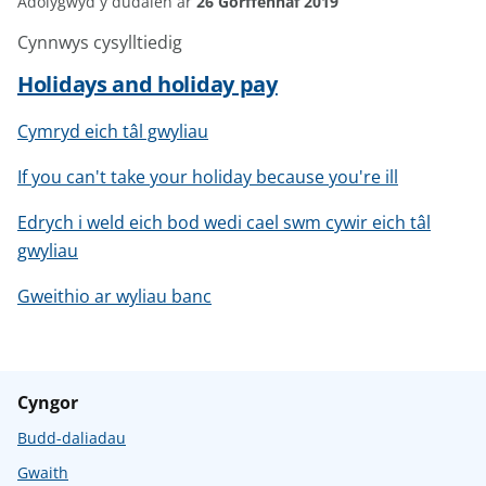
Adolygwyd y dudalen ar
26 Gorffennaf 2019
Cynnwys cysylltiedig
Holidays and holiday pay
Cymryd eich tâl gwyliau
If you can't take your holiday because you're ill
Edrych i weld eich bod wedi cael swm cywir eich tâl
gwyliau
Gweithio ar wyliau banc
Cyngor
Budd-daliadau
Gwaith