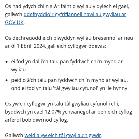
Os nad ydych chi'n siŵr faint o wyliau y dylech ei gael,
gallwch
ddefnyddio'r gyfrifiannell hawliau gwyliau ar
GOV.UK
.
Os dechreuodd eich blwyddyn wyliau bresennol ar neu
ar ôl 1 Ebrill 2024, gall eich cyflogwr ddewis:
ei fod yn dal i’ch talu pan fyddwch chi'n mynd ar
wyliau
peidio â’ch talu pan fyddwch chi'n mynd ar wyliau,
ond ei fod yn talu 'tâl gwyliau cyfunol' yn lle hynny
Os yw'ch cyflogwr yn talu tâl gwyliau cyfunol i chi,
byddwch yn cael 12.07% ychwanegol ar ben eich cyflog
arferol bob diwrnod cyflog.
Gallwch
weld a yw eich tâl gwyliau’n gywir
.