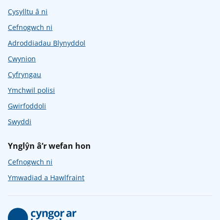
Cysylltu â ni
Cefnogwch ni
Adroddiadau Blynyddol
Cwynion
Cyfryngau
Ymchwil polisi
Gwirfoddoli
Swyddi
Ynglŷn â’r wefan hon
Cefnogwch ni
Ymwadiad a Hawlfraint