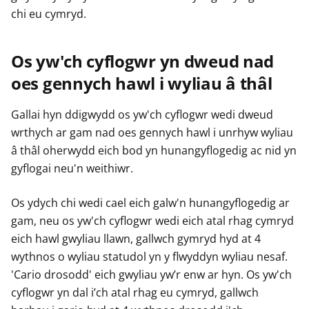
chi eu cymryd.
Os yw'ch cyflogwr yn dweud nad
oes gennych hawl i wyliau â thâl
Gallai hyn ddigwydd os yw'ch cyflogwr wedi dweud
wrthych ar gam nad oes gennych hawl i unrhyw wyliau
â thâl oherwydd eich bod yn hunangyflogedig ac nid yn
gyflogai neu'n weithiwr.
Os ydych chi wedi cael eich galw'n hunangyflogedig ar
gam, neu os yw'ch cyflogwr wedi eich atal rhag cymryd
eich hawl gwyliau llawn, gallwch gymryd hyd at 4
wythnos o wyliau statudol yn y flwyddyn wyliau nesaf.
'Cario drosodd' eich gwyliau yw’r enw ar hyn. Os yw'ch
cyflogwr yn dal i’ch atal rhag eu cymryd, gallwch