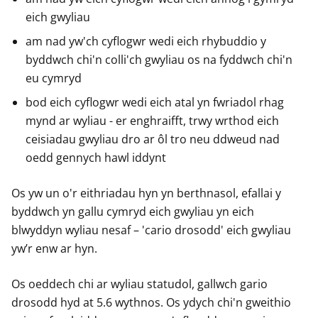
eich gwyliau
am nad yw'ch cyflogwr wedi eich rhybuddio y
byddwch chi'n colli'ch gwyliau os na fyddwch chi'n
eu cymryd
bod eich cyflogwr wedi eich atal yn fwriadol rhag
mynd ar wyliau - er enghraifft, trwy wrthod eich
ceisiadau gwyliau dro ar ôl tro neu ddweud nad
oedd gennych hawl iddynt
Os yw un o'r eithriadau hyn yn berthnasol, efallai y
byddwch yn gallu cymryd eich gwyliau yn eich
blwyddyn wyliau nesaf – 'cario drosodd' eich gwyliau
yw’r enw ar hyn.
Os oeddech chi ar wyliau statudol, gallwch gario
drosodd hyd at 5.6 wythnos. Os ydych chi'n gweithio