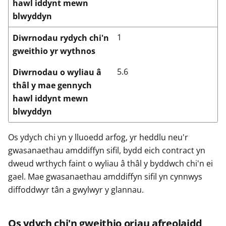
hawl iddynt mewn
blwyddyn
1
Diwrnodau rydych chi'n
gweithio yr wythnos
5.6
Diwrnodau o wyliau â
thâl y mae gennych
hawl iddynt mewn
blwyddyn
Os ydych chi yn y lluoedd arfog, yr heddlu neu'r
gwasanaethau amddiffyn sifil, bydd eich contract yn
dweud wrthych faint o wyliau â thâl y byddwch chi'n ei
gael. Mae gwasanaethau amddiffyn sifil yn cynnwys
diffoddwyr tân a gwylwyr y glannau.
Os ydych chi'n gweithio oriau afreolaidd