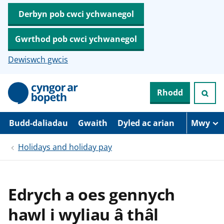
Derbyn pob cwci ychwanegol
Gwrthod pob cwci ychwanegol
Dewiswch gwcis
N
Rhodd
e
i
d
i
Budd-daliadau
Gwaith
Dyled ac arian
Mwy
o
i
Holidays and holiday pay
’
r
p
r
i
Edrych a oes gennych
f
g
hawl i wyliau â thâl
y
n