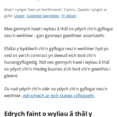
n
w
Mae'r cyngor hwn yn berthnasol i Cymru.
Gweler cyngor ar
y
G
G
G
gyfer
Lloegr
,
Gogledd Iwerddon
,
Yr Alban
s
w
w
w
e
e
e
Mae gennych hawl i wyliau â thâl os ydych chi'n gyflogai
l
l
l
neu'n weithiwr - gan gynnwys gweithiwr asiantaeth.
e
e
e
r
r
r
Efallai y byddwch chi'n gyflogai neu'n weithiwr hyd yn
c
c
c
oed os yw'ch contract yn dweud eich bod chi'n
y
y
y
hunangyflogedig. Nid oes gennych hawl i wyliau â thâl
n
n
n
os ydych chi'n rhedeg busnes a’ch bod chi'n gweithio i
g
g
g
gleient.
o
o
o
r
r
r
Os nad ydych chi'n siŵr os ydych chi'n gyflogai neu'n
a
a
a
weithiwr,
edrychwch ar eich statws cyflogaeth
.
r
r
r
g
g
g
y
y
y
Edrych faint o wyliau â thâl y
f
f
f