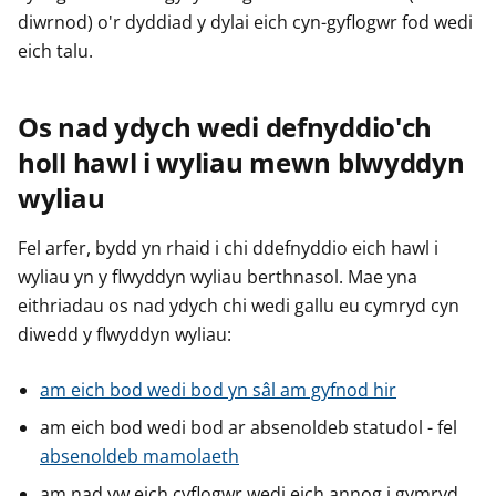
diwrnod) o'r dyddiad y dylai eich cyn-gyflogwr fod wedi
eich talu.
Os nad ydych wedi defnyddio'ch
holl hawl i wyliau mewn blwyddyn
wyliau
Fel arfer, bydd yn rhaid i chi ddefnyddio eich hawl i
wyliau yn y flwyddyn wyliau berthnasol. Mae yna
eithriadau os nad ydych chi wedi gallu eu cymryd cyn
diwedd y flwyddyn wyliau:
am eich bod wedi bod yn sâl am gyfnod hir
am eich bod wedi bod ar absenoldeb statudol - fel
absenoldeb mamolaeth
am nad yw eich cyflogwr wedi eich annog i gymryd