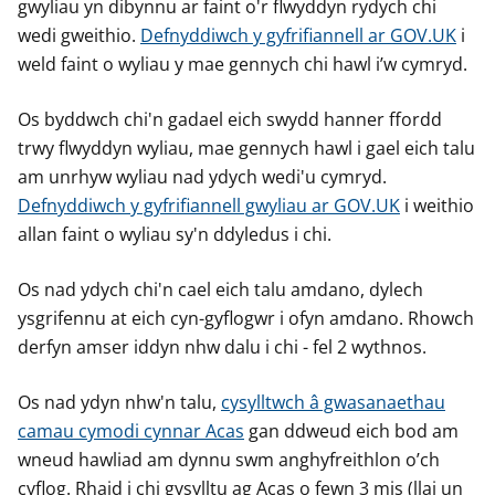
gwyliau yn dibynnu ar faint o'r flwyddyn rydych chi
wedi gweithio.
Defnyddiwch y gyfrifiannell ar GOV.UK
i
weld faint o wyliau y mae gennych chi hawl i’w cymryd.
Os byddwch chi'n gadael eich swydd hanner ffordd
trwy flwyddyn wyliau, mae gennych hawl i gael eich talu
am unrhyw wyliau nad ydych wedi'u cymryd.
Defnyddiwch y gyfrifiannell gwyliau ar GOV.UK
i weithio
allan faint o wyliau sy'n ddyledus i chi.
Os nad ydych chi'n cael eich talu amdano, dylech
ysgrifennu at eich cyn-gyflogwr i ofyn amdano. Rhowch
derfyn amser iddyn nhw dalu i chi - fel 2 wythnos.
Os nad ydyn nhw'n talu,
cysylltwch â gwasanaethau
camau cymodi cynnar Acas
gan ddweud eich bod am
wneud hawliad am dynnu swm anghyfreithlon o’ch
cyflog. Rhaid i chi gysylltu ag Acas o fewn 3 mis (llai un