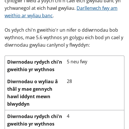
cyflogwr i weld a ydych chi'n cael eich gwyliau banc yn
ychwanegol at eich hawl gwyliau.
Darllenwch fwy am
weithio ar wyliau banc
.
Os ydych chi'n gweithio'r un nifer o ddiwrnodau bob
wythnos, mae 5.6 wythnos yn golygu eich bod yn cael y
diwrnodau gwyliau canlynol y flwyddyn:
5 neu fwy
Diwrnodau rydych chi'n
gweithio yr wythnos
28
Diwrnodau o wyliau â
thâl y mae gennych
hawl iddynt mewn
blwyddyn
4
Diwrnodau rydych chi'n
gweithio yr wythnos