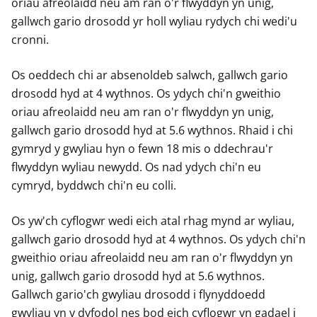
oriau afreolaidd neu am ran o'r flwyddyn yn unig,
gallwch gario drosodd yr holl wyliau rydych chi wedi'u
cronni.
Os oeddech chi ar absenoldeb salwch, gallwch gario
drosodd hyd at 4 wythnos. Os ydych chi'n gweithio
oriau afreolaidd neu am ran o'r flwyddyn yn unig,
gallwch gario drosodd hyd at 5.6 wythnos. Rhaid i chi
gymryd y gwyliau hyn o fewn 18 mis o ddechrau'r
flwyddyn wyliau newydd. Os nad ydych chi'n eu
cymryd, byddwch chi'n eu colli.
Os yw'ch cyflogwr wedi eich atal rhag mynd ar wyliau,
gallwch gario drosodd hyd at 4 wythnos. Os ydych chi'n
gweithio oriau afreolaidd neu am ran o'r flwyddyn yn
unig, gallwch gario drosodd hyd at 5.6 wythnos.
Gallwch gario'ch gwyliau drosodd i flynyddoedd
gwyliau yn y dyfodol nes bod eich cyflogwr yn gadael i