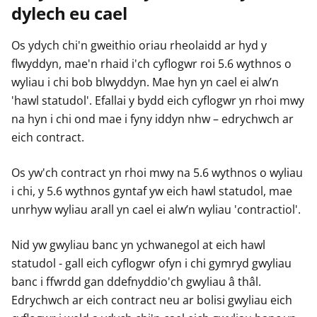
dylech eu cael
e
e
e
r
r
r
Os ydych chi'n gweithio oriau rheolaidd ar hyd y
flwyddyn, mae'n rhaid i'ch cyflogwr roi 5.6 wythnos o
wyliau i chi bob blwyddyn. Mae hyn yn cael ei alw’n
'hawl statudol'. Efallai y bydd eich cyflogwr yn rhoi mwy
na hyn i chi ond mae i fyny iddyn nhw – edrychwch ar
eich contract.
Os yw'ch contract yn rhoi mwy na 5.6 wythnos o wyliau
i chi, y 5.6 wythnos gyntaf yw eich hawl statudol, mae
unrhyw wyliau arall yn cael ei alw’n wyliau 'contractiol'.
Nid yw gwyliau banc yn ychwanegol at eich hawl
statudol - gall eich cyflogwr ofyn i chi gymryd gwyliau
banc i ffwrdd gan ddefnyddio'ch gwyliau â thâl.
Edrychwch ar eich contract neu ar bolisi gwyliau eich