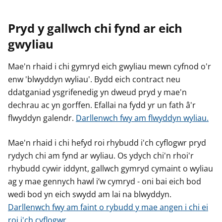
Pryd y gallwch chi fynd ar eich
gwyliau
Mae'n rhaid i chi gymryd eich gwyliau mewn cyfnod o'r
enw 'blwyddyn wyliau'. Bydd eich contract neu
ddatganiad ysgrifenedig yn dweud pryd y mae'n
dechrau ac yn gorffen. Efallai na fydd yr un fath â'r
flwyddyn galendr.
Darllenwch fwy am flwyddyn wyliau.
Mae'n rhaid i chi hefyd roi rhybudd i'ch cyflogwr pryd
rydych chi am fynd ar wyliau. Os ydych chi'n rhoi'r
rhybudd cywir iddynt, gallwch gymryd cymaint o wyliau
ag y mae gennych hawl i’w cymryd - oni bai eich bod
wedi bod yn eich swydd am lai na blwyddyn.
Darllenwch fwy am faint o rybudd y mae angen i chi ei
roi i'ch cyflogwr.