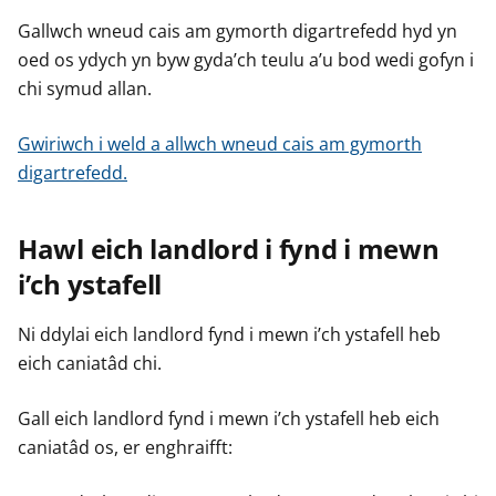
Gallwch wneud cais am gymorth digartrefedd hyd yn
oed os ydych yn byw gyda’ch teulu a’u bod wedi gofyn i
chi symud allan.
Gwiriwch i weld a allwch wneud cais am gymorth
digartrefedd.
Hawl eich landlord i fynd i mewn
i’ch ystafell
Ni ddylai eich landlord fynd i mewn i’ch ystafell heb
eich caniatâd chi.
Gall eich landlord fynd i mewn i’ch ystafell heb eich
caniatâd os, er enghraifft: