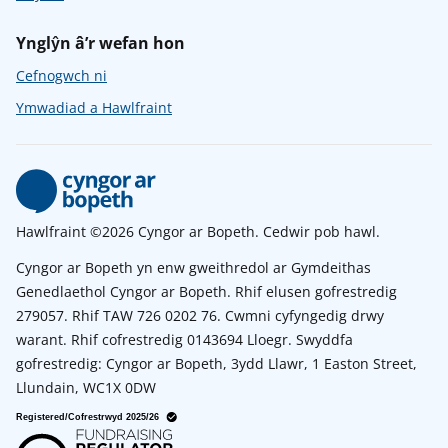
Ynglŷn â’r wefan hon
Cefnogwch ni
Ymwadiad a Hawlfraint
Hawlfraint ©2026 Cyngor ar Bopeth. Cedwir pob hawl.
Cyngor ar Bopeth yn enw gweithredol ar Gymdeithas
Genedlaethol Cyngor ar Bopeth. Rhif elusen gofrestredig
279057. Rhif TAW 726 0202 76. Cwmni cyfyngedig drwy
warant. Rhif cofrestredig 0143694 Lloegr. Swyddfa
gofrestredig: Cyngor ar Bopeth, 3ydd Llawr, 1 Easton Street,
Llundain, WC1X 0DW