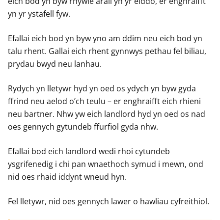
eich bod yn byw rhywle arall yn yr eiddo, er enghraifft
e
e
e
yn yr ystafell fyw.
r
r
r
Efallai eich bod yn byw yno am ddim neu eich bod yn
talu rhent. Gallai eich rhent gynnwys pethau fel biliau,
prydau bwyd neu lanhau.
Rydych yn lletywr hyd yn oed os ydych yn byw gyda
ffrind neu aelod o’ch teulu – er enghraifft eich rhieni
neu bartner. Nhw yw eich landlord hyd yn oed os nad
oes gennych gytundeb ffurfiol gyda nhw.
Efallai bod eich landlord wedi rhoi cytundeb
ysgrifenedig i chi pan wnaethoch symud i mewn, ond
nid oes rhaid iddynt wneud hyn.
Fel lletywr, nid oes gennych lawer o hawliau cyfreithiol.