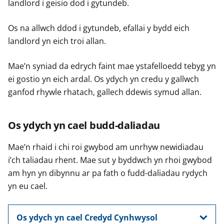
landlord i geisio dod i gytundeb.
Os na allwch ddod i gytundeb, efallai y bydd eich
landlord yn eich troi allan.
Mae’n syniad da edrych faint mae ystafelloedd tebyg yn
ei gostio yn eich ardal. Os ydych yn credu y gallwch
ganfod rhywle rhatach, gallech ddewis symud allan.
Os ydych yn cael budd-daliadau
Mae’n rhaid i chi roi gwybod am unrhyw newidiadau
i’ch taliadau rhent. Mae sut y byddwch yn rhoi gwybod
am hyn yn dibynnu ar pa fath o fudd-daliadau rydych
yn eu cael.
Os ydych yn cael Credyd Cynhwysol