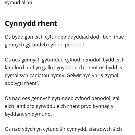
symud allan.
Cynnydd rhent
Os bydd gan eich cytundeb ddyddiad dod i ben, mae
gennych gytundeb cyfnod penodol.
Os oes gennych gytundeb cyfnod penodol, bydd eich
landlord ond yn gallu cynyddu eich rhent os bydd is-
gymal sy’n caniatáu hynny. Gelwir hyn yn ‘is-gymal
adolygu rhent’.
Os nad oes gennych gytundeb cyfnod penodol, gall
eich landlord gynyddu eich rhent pryd bynnag y
byddant yn dymuno.
Os nad ydych yn cytuno â’r cynnydd, siaradwch â’ch