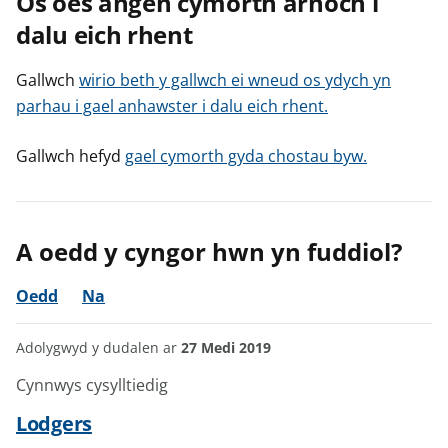
Os oes angen cymorth arnoch i
dalu eich rhent
Gallwch
wirio beth y gallwch ei wneud os ydych yn
parhau i gael anhawster i dalu eich rhent.
Gallwch hefyd
gael cymorth gyda chostau byw.
A oedd y cyngor hwn yn fuddiol?
Oedd
Na
Adolygwyd y dudalen ar
27 Medi 2019
Cynnwys cysylltiedig
Lodgers