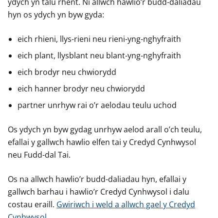
ydych yn talu rhent. Ni allwch hawlio’r budd-daliadau
hyn os ydych yn byw gyda:
eich rhieni, llys-rieni neu rieni-yng-nghyfraith
eich plant, llysblant neu blant-yng-nghyfraith
eich brodyr neu chwiorydd
eich hanner brodyr neu chwiorydd
partner unrhyw rai o’r aelodau teulu uchod
Os ydych yn byw gydag unrhyw aelod arall o’ch teulu,
efallai y gallwch hawlio elfen tai y Credyd Cynhwysol
neu Fudd-dal Tai.
Os na allwch hawlio’r budd-daliadau hyn, efallai y
gallwch barhau i hawlio’r Credyd Cynhwysol i dalu
costau eraill.
Gwiriwch i weld a allwch gael y Credyd
Cynhwysol.