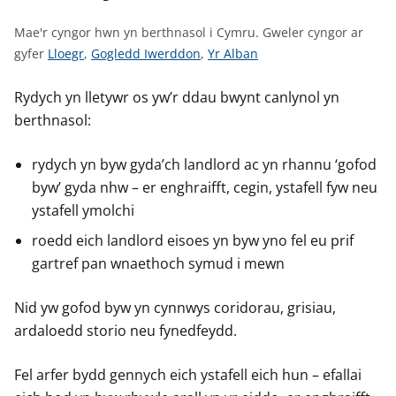
n
w
Mae'r cyngor hwn yn berthnasol i Cymru.
Gweler cyngor ar
y
G
G
G
gyfer
Lloegr
,
Gogledd Iwerddon
,
Yr Alban
s
w
w
w
e
e
e
Rydych yn lletywr os yw’r ddau bwynt canlynol yn
l
l
l
berthnasol:
e
e
e
r
r
r
rydych yn byw gyda’ch landlord ac yn rhannu ‘gofod
c
c
c
byw’ gyda nhw – er enghraifft, cegin, ystafell fyw neu
y
y
y
ystafell ymolchi
n
n
n
roedd eich landlord eisoes yn byw yno fel eu prif
g
g
g
gartref pan wnaethoch symud i mewn
o
o
o
r
r
r
Nid yw gofod byw yn cynnwys coridorau, grisiau,
a
a
a
r
r
r
ardaloedd storio neu fynedfeydd.
g
g
g
y
y
y
Fel arfer bydd gennych eich ystafell eich hun – efallai
f
f
f