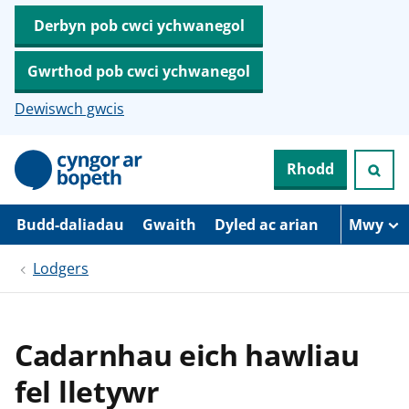
Derbyn pob cwci ychwanegol
Gwrthod pob cwci ychwanegol
Dewiswch gwcis
N
Rhodd
e
i
d
i
Budd-daliadau
Gwaith
Dyled ac arian
Mwy
o
i
Lodgers
’
r
p
r
i
Cadarnhau eich hawliau
f
g
fel lletywr
y
n