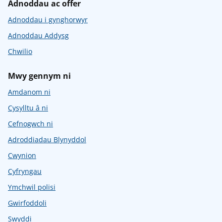
Adnoddau ac offer
Adnoddau i gynghorwyr
Adnoddau Addysg
Chwilio
Mwy gennym ni
Amdanom ni
Cysylltu â ni
Cefnogwch ni
Adroddiadau Blynyddol
Cwynion
Cyfryngau
Ymchwil polisi
Gwirfoddoli
Swyddi