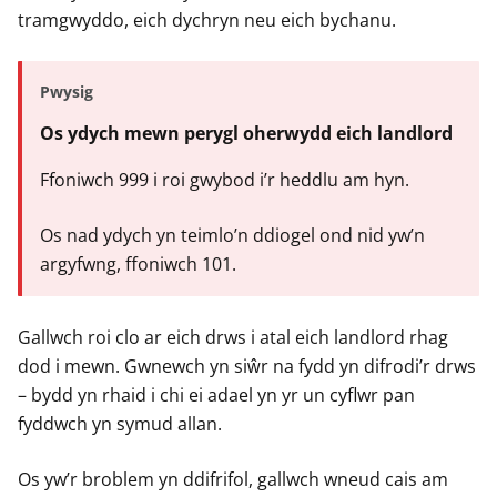
tramgwyddo, eich dychryn neu eich bychanu.
Pwysig
Os ydych mewn perygl oherwydd eich landlord
Ffoniwch 999 i roi gwybod i’r heddlu am hyn.
Os nad ydych yn teimlo’n ddiogel ond nid yw’n
argyfwng, ffoniwch 101.
Gallwch roi clo ar eich drws i atal eich landlord rhag
dod i mewn. Gwnewch yn siŵr na fydd yn difrodi’r drws
– bydd yn rhaid i chi ei adael yn yr un cyflwr pan
fyddwch yn symud allan.
Os yw’r broblem yn ddifrifol, gallwch wneud cais am