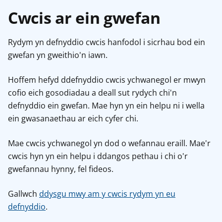
Cwcis ar ein gwefan
Rydym yn defnyddio cwcis hanfodol i sicrhau bod ein
gwefan yn gweithio'n iawn.
Hoffem hefyd ddefnyddio cwcis ychwanegol er mwyn
cofio eich gosodiadau a deall sut rydych chi'n
defnyddio ein gwefan. Mae hyn yn ein helpu ni i wella
ein gwasanaethau ar eich cyfer chi.
Mae cwcis ychwanegol yn dod o wefannau eraill. Mae'r
cwcis hyn yn ein helpu i ddangos pethau i chi o'r
gwefannau hynny, fel fideos.
Gallwch
ddysgu mwy am y cwcis rydym yn eu
defnyddio
.