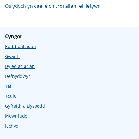
Os ydych yn cael eich troi allan fel lletywr
Cyngor
Budd-daliadau
Gwaith
Dyled ac arian
Defnyddwyr
Tai
Teulu
Gyfraith a Llysoedd
Mewnfudo
Iechyd