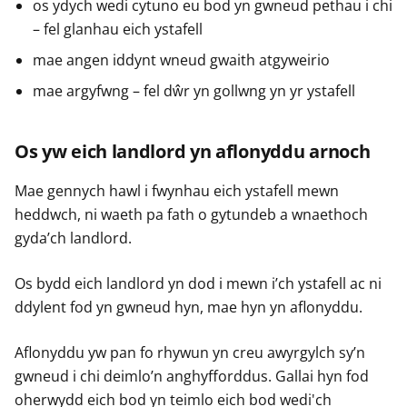
os ydych wedi cytuno eu bod yn gwneud pethau i chi
– fel glanhau eich ystafell
mae angen iddynt wneud gwaith atgyweirio
mae argyfwng – fel dŵr yn gollwng yn yr ystafell
Os yw eich landlord yn aflonyddu arnoch
Mae gennych hawl i fwynhau eich ystafell mewn
heddwch, ni waeth pa fath o gytundeb a wnaethoch
gyda’ch landlord.
Os bydd eich landlord yn dod i mewn i’ch ystafell ac ni
ddylent fod yn gwneud hyn, mae hyn yn aflonyddu.
Aflonyddu yw pan fo rhywun yn creu awyrgylch sy’n
gwneud i chi deimlo’n anghyfforddus. Gallai hyn fod
oherwydd eich bod yn teimlo eich bod wedi'ch