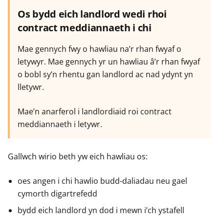
Os bydd eich landlord wedi rhoi
contract meddiannaeth i chi
Mae gennych fwy o hawliau na’r rhan fwyaf o
letywyr. Mae gennych yr un hawliau â’r rhan fwyaf
o bobl sy’n rhentu gan landlord ac nad ydynt yn
lletywr.
Mae’n anarferol i landlordiaid roi contract
meddiannaeth i letywr.
Gallwch wirio beth yw eich hawliau os:
oes angen i chi hawlio budd-daliadau neu gael
cymorth digartrefedd
bydd eich landlord yn dod i mewn i’ch ystafell