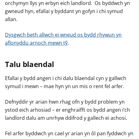
orchymyn llys yn erbyn eich landlord. Os byddwch yn
gwneud hyn, efallai y byddant yn gofyn i chi symud
allan.
Dysgwch beth allwch ei wneud os bydd rhywun yn
aflonyddu arnoch mewn tŷ
.
Talu blaendal
Efallai y bydd angen i chi dalu blaendal cyn y gallwch
symud i mewn – mae hyn yn un mis o rent fel arfer.
Defnyddir yr arian hwn rhag ofn y bydd problem yn
ystod eich arhosiad – er enghraifft os bydd angen i’ch
landlord dalu am unrhyw ddifrod y gallech ei achosi.
Fel arfer byddwch yn cael yr arian yn ôl pan fyddwch yn