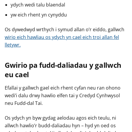
ydych wedi talu blaendal
yw eich rhent yn cynyddu
Os dywedwyd wrthych i symud allan o’r eiddo, gallwch
wirio eich hawliau os ydych yn cael eich troi allan fel
lletywr.
Gwirio pa fudd-daliadau y gallwch
eu cael
Efallai y gallwch gael eich rhent cyfan neu ran ohono
wedi’i dalu drwy hawlio elfen tai y Credyd Cynhwysol
neu Fudd-dal Tai.
Os ydych yn byw gydag aelodau agos eich teulu, ni
allwch hawlio’r budd-daliadau hyn – hyd yn oed os