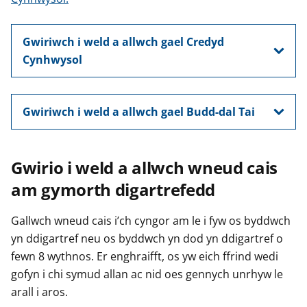
Gwiriwch i weld a allwch gael Credyd
Cynhwysol
Gwiriwch i weld a allwch gael Budd-dal Tai
Gwirio i weld a allwch wneud cais
am gymorth digartrefedd
Gallwch wneud cais i’ch cyngor am le i fyw os byddwch
yn ddigartref neu os byddwch yn dod yn ddigartref o
fewn 8 wythnos. Er enghraifft, os yw eich ffrind wedi
gofyn i chi symud allan ac nid oes gennych unrhyw le
arall i aros.