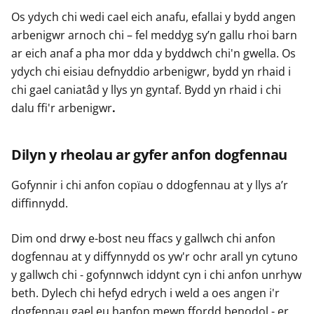
Os ydych chi wedi cael eich anafu, efallai y bydd angen
arbenigwr arnoch chi – fel meddyg sy’n gallu rhoi barn
ar eich anaf a pha mor dda y byddwch chi'n gwella. Os
ydych chi eisiau defnyddio arbenigwr, bydd yn rhaid i
chi gael caniatâd y llys yn gyntaf. Bydd yn rhaid i chi
dalu ffi'r arbenigwr
.
Dilyn y rheolau ar gyfer anfon dogfennau
Gofynnir i chi anfon copïau o ddogfennau at y llys a’r
diffinnydd.
Dim ond drwy e-bost neu ffacs y gallwch chi anfon
dogfennau at y diffynnydd os yw'r ochr arall yn cytuno
y gallwch chi - gofynnwch iddynt cyn i chi anfon unrhyw
beth. Dylech chi hefyd edrych i weld a oes angen i'r
dogfennau gael eu hanfon mewn ffordd benodol - er