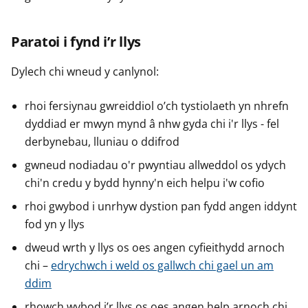
Paratoi i fynd i’r llys
Dylech chi wneud y canlynol:
rhoi fersiynau gwreiddiol o’ch tystiolaeth yn nhrefn
dyddiad er mwyn mynd â nhw gyda chi i'r llys - fel
derbynebau, lluniau o ddifrod
gwneud nodiadau o'r pwyntiau allweddol os ydych
chi'n credu y bydd hynny'n eich helpu i'w cofio
rhoi gwybod i unrhyw dystion pan fydd angen iddynt
fod yn y llys
dweud wrth y llys os oes angen cyfieithydd arnoch
chi –
edrychwch i weld os gallwch chi gael un am
ddim
rhowch wybod i’r llys os oes angen help arnoch chi