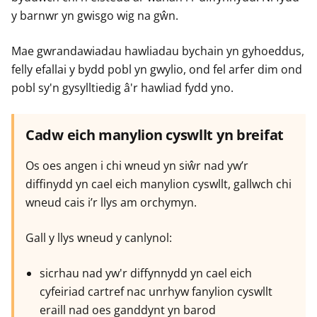
e
e
e
y barnwr yn gwisgo wig na gŵn.
r
r
r
Mae gwrandawiadau hawliadau bychain yn gyhoeddus,
felly efallai y bydd pobl yn gwylio, ond fel arfer dim ond
pobl sy'n gysylltiedig â'r hawliad fydd yno.
Cadw eich manylion cyswllt yn breifat
Os oes angen i chi wneud yn siŵr nad yw’r
diffinydd yn cael eich manylion cyswllt, gallwch chi
wneud cais i’r llys am orchymyn.
Gall y llys wneud y canlynol:
sicrhau nad yw'r diffynnydd yn cael eich
cyfeiriad cartref nac unrhyw fanylion cyswllt
eraill nad oes ganddynt yn barod