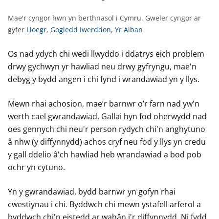
n
w
Mae'r cyngor hwn yn berthnasol i Cymru.
Gweler cyngor ar
y
G
G
G
gyfer
Lloegr
,
Gogledd Iwerddon
,
Yr Alban
s
w
w
w
e
e
e
Os nad ydych chi wedi llwyddo i ddatrys eich problem
l
l
l
drwy gychwyn yr hawliad neu drwy gyfryngu, mae'n
e
e
e
debyg y bydd angen i chi fynd i wrandawiad yn y llys.
r
r
r
c
c
c
Mewn rhai achosion, mae’r barnwr o’r farn nad yw'n
y
y
y
werth cael gwrandawiad. Gallai hyn fod oherwydd nad
n
n
n
oes gennych chi neu'r person rydych chi'n anghytuno
g
g
g
â nhw (y diffynnydd) achos cryf neu fod y llys yn credu
o
o
o
y gall ddelio â'ch hawliad heb wrandawiad a bod pob
r
r
r
ochr yn cytuno.
a
a
a
r
r
r
Yn y gwrandawiad, bydd barnwr yn gofyn rhai
g
g
g
cwestiynau i chi. Byddwch chi mewn ystafell arferol a
y
y
y
byddwch chi'n eistedd ar wahân i'r diffynnydd. Ni fydd
f
f
f