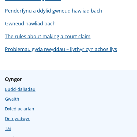
Penderfynu a ddylid gwneud hawliad bach
Gwneud hawliad bach
The rules about making a court claim
Problemau gyda nwyddau – llythyr cyn achos llys
Cyngor
Budd-daliadau
Gwaith
Dyled ac arian
Defnyddwyr
Tai