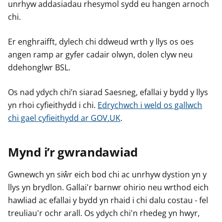
unrhyw addasiadau rhesymol sydd eu hangen arnoch
chi.
Er enghraifft, dylech chi ddweud wrth y llys os oes
angen ramp ar gyfer cadair olwyn, dolen clyw neu
ddehonglwr BSL.
Os nad ydych chi’n siarad Saesneg, efallai y bydd y llys
yn rhoi cyfieithydd i chi.
Edrychwch i weld os gallwch
chi gael cyfieithydd ar GOV.UK
.
Mynd i’r gwrandawiad
Gwnewch yn siŵr eich bod chi ac unrhyw dystion yn y
llys yn brydlon. Gallai'r barnwr ohirio neu wrthod eich
hawliad ac efallai y bydd yn rhaid i chi dalu costau - fel
treuliau'r ochr arall. Os ydych chi'n rhedeg yn hwyr,