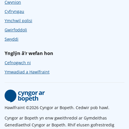
Cwynion
Cyfryngau
Ymchwil polisi
Gwirfoddoli
Swyddi
Ynglŷn â’r wefan hon
Cefnogwch ni
Ymwadiad a Hawlfraint
Hawlfraint ©2026 Cyngor ar Bopeth. Cedwir pob hawl.
Cyngor ar Bopeth yn enw gweithredol ar Gymdeithas
Genedlaethol Cyngor ar Bopeth. Rhif elusen gofrestredig