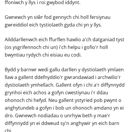
ffoniwch y llys i roi gwybod iddynt.
Gwnewch yn siŵr fod gennych chi holl fersiynau
gwreiddiol eich tystiolaeth gyda chi yn y llys.
Ailddarllenwch eich ffurflen hawlio a'ch datganiad tyst
(os ysgrifennoch chi un) i'ch helpu i gofio'r holl
bwyntiau rydych chi eisiau eu codi.
Bydd y barnwr wedi gallu darllen y dystiolaeth ymlaen
llaw a gallent ddefnyddio'r gwrandawiad i archwilio'r
dystiolaeth ymhellach. Gallent ofyn i chi a'r diffynnydd
grynhoi eich achos a gofyn cwestiynau i'r ddau
ohonoch chi hefyd. Neu gallent ystyried pob pwynt o
anghytundeb a gofyn i bob un ohonoch amdano yn ei
dro. Gwnewch nodiadau o unrhyw beth y mae'r
diffynnydd yn ei ddweud sy'n anghywir yn eich barn
chi.