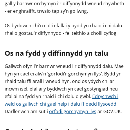
gall y barnwr orchymyn i'r diffynnydd wneud rhywbeth
- er enghraifft, trwsio tap sy’n gollwng.
Os byddwch chi'n colli efallai y bydd yn rhaid i chi dalu
rhai o gostau'r diffynnydd - fel teithio a cholli cyflog.
Os na fydd y diffinnydd yn talu
Gallwch ofyn i'r barnwr wneud i'r diffynnydd dalu. Mae
hyn yn cael ei alw’n ‘gorfodi’r gorchymyn llys’. Bydd yn
rhaid talu ffi arall i wneud hyn, ond os ydych chi ar
incwm isel, efallai y byddwch yn cael gostyngiad neu
efallai na fydd yn rhaid i chi dalu o gwbl.
Edrychwch i
weld os gallwch chi gael help i dalu ffioedd llysoedd
.
Darllenwch am sut i
orfodi gorchymyn llys
ar GOV.UK.