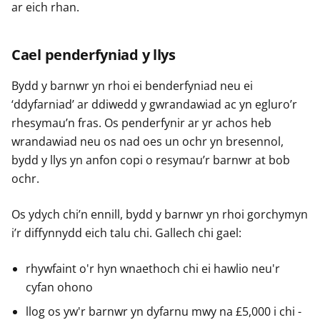
ar eich rhan.
Cael penderfyniad y llys
Bydd y barnwr yn rhoi ei benderfyniad neu ei
‘ddyfarniad’ ar ddiwedd y gwrandawiad ac yn egluro’r
rhesymau’n fras. Os penderfynir ar yr achos heb
wrandawiad neu os nad oes un ochr yn bresennol,
bydd y llys yn anfon copi o resymau’r barnwr at bob
ochr.
Os ydych chi’n ennill, bydd y barnwr yn rhoi gorchymyn
i’r diffynnydd eich talu chi. Gallech chi gael:
rhywfaint o'r hyn wnaethoch chi ei hawlio neu'r
cyfan ohono
llog os yw'r barnwr yn dyfarnu mwy na £5,000 i chi -