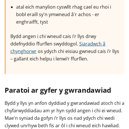
atal eich manylion cyswllt rhag cael eu rhoi i
bobl eraill sy'n ymwneud â'r achos - er
enghraifft, tyst
Bydd angen i chi wneud cais i’r llys drwy
ddefnyddio ffurflen swyddogol.
Siaradwch â
chynghorwr
os ydych chi eisiau gwneud cais i’r llys
– gallant eich helpu i lenwi’r ffurflen.
Paratoi ar gyfer y gwrandawiad
Bydd y llys yn anfon dyddiad y gwrandawiad atoch chi a
chyfarwyddiadau am yr hyn sydd angen i chi ei wneud.
Mae'n syniad da gofyn i’r llys os nad ydych chi wedi
clywed unrhyw beth fis ar ôl i chi wneud eich hawliad.