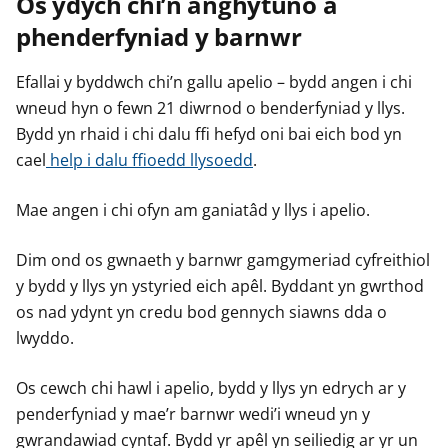
Os ydych chi’n anghytuno â
phenderfyniad y barnwr
Efallai y byddwch chi’n gallu apelio – bydd angen i chi
wneud hyn o fewn 21 diwrnod o benderfyniad y llys.
Bydd yn rhaid i chi dalu ffi hefyd oni bai eich bod yn
cael
help i dalu ffioedd llysoedd
.
Mae angen i chi ofyn am ganiatâd y llys i apelio.
Dim ond os gwnaeth y barnwr gamgymeriad cyfreithiol
y bydd y llys yn ystyried eich apêl. Byddant yn gwrthod
os nad ydynt yn credu bod gennych siawns dda o
lwyddo.
Os cewch chi hawl i apelio, bydd y llys yn edrych ar y
penderfyniad y mae’r barnwr wedi’i wneud yn y
gwrandawiad cyntaf. Bydd yr apêl yn seiliedig ar yr un