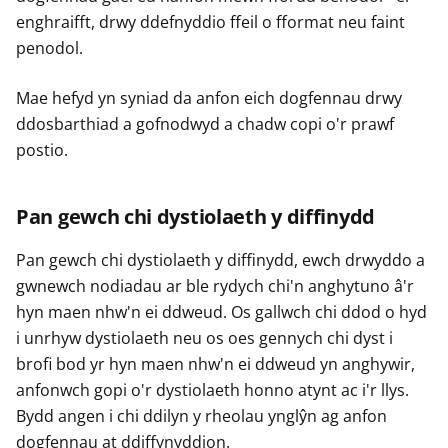
enghraifft, drwy ddefnyddio ffeil o fformat neu faint
penodol.
Mae hefyd yn syniad da anfon eich dogfennau drwy
ddosbarthiad a gofnodwyd a chadw copi o'r prawf
postio.
Pan gewch chi dystiolaeth y diffinydd
Pan gewch chi dystiolaeth y diffinydd, ewch drwyddo a
gwnewch nodiadau ar ble rydych chi'n anghytuno â'r
hyn maen nhw'n ei ddweud. Os gallwch chi ddod o hyd
i unrhyw dystiolaeth neu os oes gennych chi dyst i
brofi bod yr hyn maen nhw'n ei ddweud yn anghywir,
anfonwch gopi o'r dystiolaeth honno atynt ac i'r llys.
Bydd angen i chi ddilyn y rheolau ynglŷn ag anfon
dogfennau at ddiffynyddion.