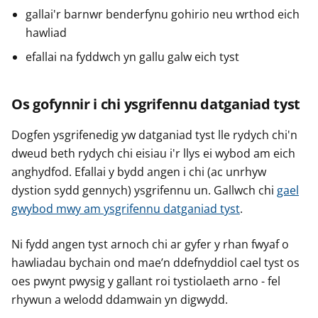
gallai'r barnwr benderfynu gohirio neu wrthod eich
hawliad
efallai na fyddwch yn gallu galw eich tyst
Os gofynnir i chi ysgrifennu datganiad tyst
Dogfen ysgrifenedig yw datganiad tyst lle rydych chi'n
dweud beth rydych chi eisiau i'r llys ei wybod am eich
anghydfod. Efallai y bydd angen i chi (ac unrhyw
dystion sydd gennych) ysgrifennu un. Gallwch chi
gael
gwybod mwy am ysgrifennu datganiad tyst
.
Ni fydd angen tyst arnoch chi ar gyfer y rhan fwyaf o
hawliadau bychain ond mae’n ddefnyddiol cael tyst os
oes pwynt pwysig y gallant roi tystiolaeth arno - fel
rhywun a welodd ddamwain yn digwydd.