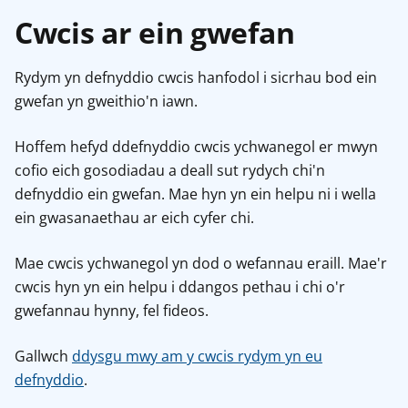
Cwcis ar ein gwefan
Rydym yn defnyddio cwcis hanfodol i sicrhau bod ein
gwefan yn gweithio'n iawn.
Hoffem hefyd ddefnyddio cwcis ychwanegol er mwyn
cofio eich gosodiadau a deall sut rydych chi'n
defnyddio ein gwefan. Mae hyn yn ein helpu ni i wella
ein gwasanaethau ar eich cyfer chi.
Mae cwcis ychwanegol yn dod o wefannau eraill. Mae'r
cwcis hyn yn ein helpu i ddangos pethau i chi o'r
gwefannau hynny, fel fideos.
Gallwch
ddysgu mwy am y cwcis rydym yn eu
defnyddio
.