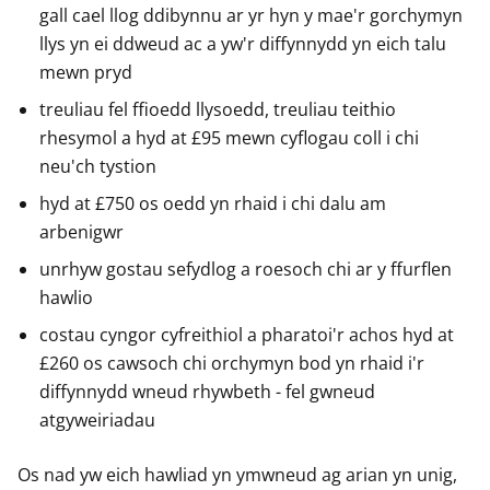
gall cael llog ddibynnu ar yr hyn y mae'r gorchymyn
llys yn ei ddweud ac a yw'r diffynnydd yn eich talu
mewn pryd
treuliau fel ffioedd llysoedd, treuliau teithio
rhesymol a hyd at £95 mewn cyflogau coll i chi
neu'ch tystion
hyd at £750 os oedd yn rhaid i chi dalu am
arbenigwr
unrhyw gostau sefydlog a roesoch chi ar y ffurflen
hawlio
costau cyngor cyfreithiol a pharatoi'r achos hyd at
£260 os cawsoch chi orchymyn bod yn rhaid i'r
diffynnydd wneud rhywbeth - fel gwneud
atgyweiriadau
Os nad yw eich hawliad yn ymwneud ag arian yn unig,