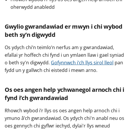
oherwydd anabledd
Gwylio gwrandawiad er mwyn i chi wybod
beth sy’n digwydd
Os ydych chi’n teimlo’n nerfus am y gwrandawiad,
efallai yr hoffech chi fynd i un ymlaen llaw i gael syniad
o beth sy'n digwydd.
Gofynnwch i’ch llys sirol lleol
pan
fydd un y gallwch chi eistedd i mewn arno.
Os oes angen help ychwanegol arnoch chi i
fynd i’ch gwrandawiad
Rhowch wybod i’r llys os oes angen help arnoch chi i
ymuno â’ch gwrandawiad. Os ydych chi'n anabl neu os
oes gennych chi gyflwr iechyd, dylai'r llys wneud