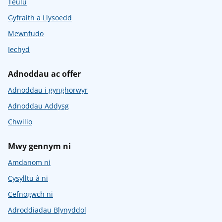
Teulu
Gyfraith a Llysoedd
Mewnfudo
Iechyd
Adnoddau ac offer
Adnoddau i gynghorwyr
Adnoddau Addysg
Chwilio
Mwy gennym ni
Amdanom ni
Cysylltu â ni
Cefnogwch ni
Adroddiadau Blynyddol