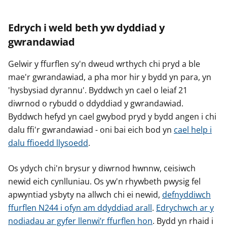
Edrych i weld beth yw dyddiad y
gwrandawiad
Gelwir y ffurflen sy'n dweud wrthych chi pryd a ble
mae'r gwrandawiad, a pha mor hir y bydd yn para, yn
'hysbysiad dyrannu'. Byddwch yn cael o leiaf 21
diwrnod o rybudd o ddyddiad y gwrandawiad.
Byddwch hefyd yn cael gwybod pryd y bydd angen i chi
dalu ffi'r gwrandawiad - oni bai eich bod yn
cael help i
dalu ffioedd llysoedd
.
Os ydych chi'n brysur y diwrnod hwnnw, ceisiwch
newid eich cynlluniau. Os yw'n rhywbeth pwysig fel
apwyntiad ysbyty na allwch chi ei newid,
defnyddiwch
ffurflen N244 i ofyn am ddyddiad arall
.
Edrychwch ar y
nodiadau ar gyfer llenwi’r ffurflen hon
. Bydd yn rhaid i