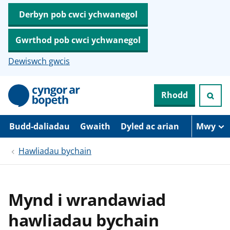
Derbyn pob cwci ychwanegol
Gwrthod pob cwci ychwanegol
Dewiswch gwcis
N
Rhodd
e
i
d
i
Budd-daliadau
Gwaith
Dyled ac arian
Mwy
o
i
Hawliadau bychain
’
r
p
r
i
Mynd i wrandawiad
f
g
hawliadau bychain
y
n