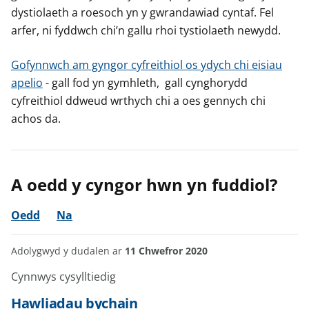
dystiolaeth a roesoch yn y gwrandawiad cyntaf. Fel
arfer, ni fyddwch chi’n gallu rhoi tystiolaeth newydd.
Gofynnwch am gyngor cyfreithiol os ydych chi eisiau
apelio
- gall fod yn gymhleth, gall cynghorydd
cyfreithiol ddweud wrthych chi a oes gennych chi
achos da.
A oedd y cyngor hwn yn fuddiol?
Oedd
Na
Adolygwyd y dudalen ar
11 Chwefror 2020
Cynnwys cysylltiedig
Hawliadau bychain