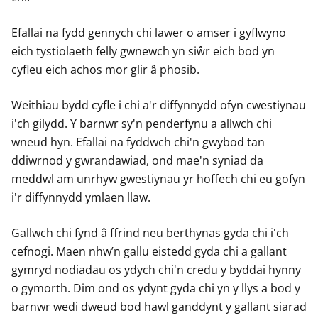
Efallai na fydd gennych chi lawer o amser i gyflwyno
eich tystiolaeth felly gwnewch yn siŵr eich bod yn
cyfleu eich achos mor glir â phosib.
Weithiau bydd cyfle i chi a'r diffynnydd ofyn cwestiynau
i'ch gilydd. Y barnwr sy'n penderfynu a allwch chi
wneud hyn. Efallai na fyddwch chi'n gwybod tan
ddiwrnod y gwrandawiad, ond mae'n syniad da
meddwl am unrhyw gwestiynau yr hoffech chi eu gofyn
i'r diffynnydd ymlaen llaw.
Gallwch chi fynd â ffrind neu berthynas gyda chi i'ch
cefnogi. Maen nhw’n gallu eistedd gyda chi a gallant
gymryd nodiadau os ydych chi'n credu y byddai hynny
o gymorth. Dim ond os ydynt gyda chi yn y llys a bod y
barnwr wedi dweud bod hawl ganddynt y gallant siarad