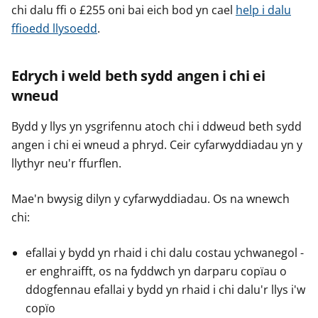
chi dalu ffi o £255 oni bai eich bod yn cael
help i dalu
ffioedd llysoedd
.
Edrych i weld beth sydd angen i chi ei
wneud
Bydd y llys yn ysgrifennu atoch chi i ddweud beth sydd
angen i chi ei wneud a phryd. Ceir cyfarwyddiadau yn y
llythyr neu'r ffurflen.
Mae'n bwysig dilyn y cyfarwyddiadau. Os na wnewch
chi:
efallai y bydd yn rhaid i chi dalu costau ychwanegol -
er enghraifft, os na fyddwch yn darparu copïau o
ddogfennau efallai y bydd yn rhaid i chi dalu'r llys i'w
copïo