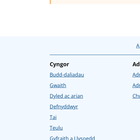
A
Cyngor
Ad
Budd-daliadau
Ad
Gwaith
Ad
Dyled ac arian
Chw
Defnyddwyr
Tai
Teulu
Gyfraith a Llysoedd