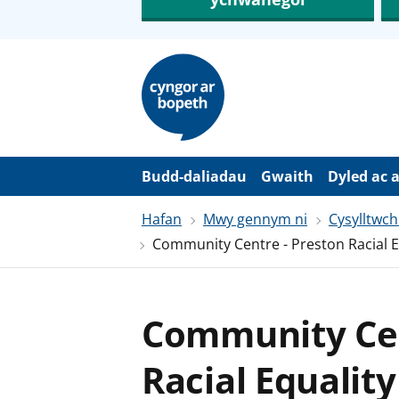
N
e
i
d
i
o
i
’
Budd-daliadau
Gwaith
Dyled ac 
r
p
Hafan
Mwy gennym ni
Cysylltwch
r
i
Community Centre - Preston Racial E
f
g
y
n
n
Community Cen
w
y
s
Racial Equality