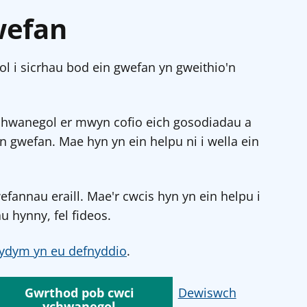
wefan
l i sicrhau bod ein gwefan yn gweithio'n
chwanegol er mwyn cofio eich gosodiadau a
in gwefan. Mae hyn yn ein helpu ni i wella ein
annau eraill. Mae'r cwcis hyn yn ein helpu i
u hynny, fel fideos.
ydym yn eu defnyddio
.
Gwrthod pob cwci
Dewiswch
ychwanegol