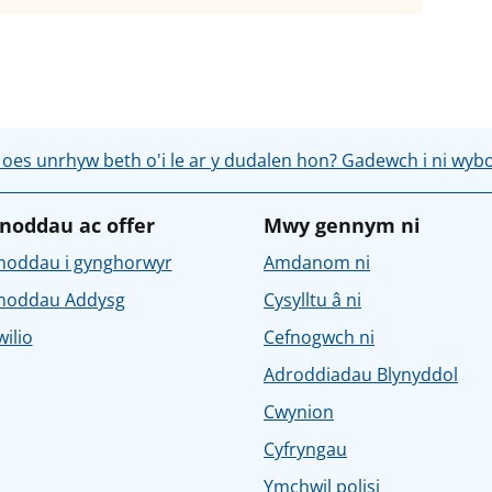
 oes unrhyw beth o'i le ar y dudalen hon? Gadewch i ni wyb
noddau ac offer
Mwy gennym ni
noddau i gynghorwyr
Amdanom ni
noddau Addysg
Cysylltu â ni
ilio
Cefnogwch ni
Adroddiadau Blynyddol
Cwynion
Cyfryngau
Ymchwil polisi