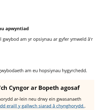
fnu apwyntiad
ael gwybod am yr opsiynau ar gyfer ymweld â'r
el gwybodaeth am eu hopsiynau hygyrchedd.
â'ch Cyngor ar Bopeth agosaf
ghorydd ar-lein neu drwy ein gwasanaeth
dd eraill y gallwch siarad â chynghorydd.
.