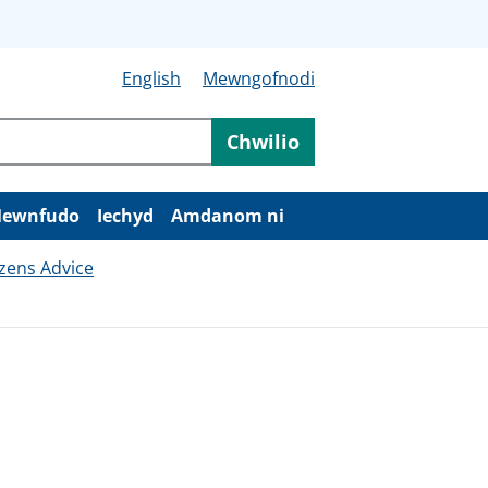
English
Mewngofnodi
Chwilio
ewnfudo
Iechyd
Amdanom ni
izens Advice