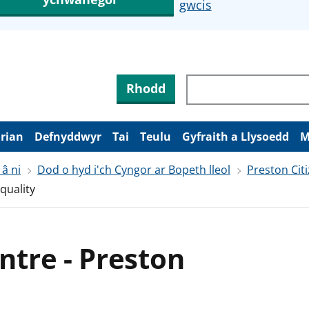
gwcis
Rhodd
arian
Defnyddwyr
Tai
Teulu
Gyfraith a Llysoedd
M
 â ni
Dod o hyd i'ch Cyngor ar Bopeth lleol
Preston Cit
quality
tre - Preston