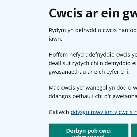
Cwcis ar ein g
Rydym yn defnyddio cwcis hanfodo
iawn.
Hoffem hefyd ddefnyddio cwcis y
deall sut rydych chi'n defnyddio e
gwasanaethau ar eich cyfer chi.
Mae cwcis ychwanegol yn dod o wef
ddangos pethau i chi o'r gwefanna
Gallwch
ddysgu mwy am y cwcis r
Derbyn pob cwci
ychwanegol