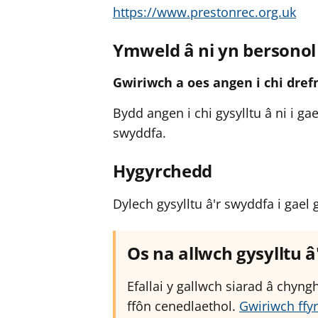
https://www.prestonrec.org.uk
Ymweld â ni yn bersonol
Gwiriwch a oes angen i chi dre
Bydd angen i chi gysylltu â ni i g
swyddfa.
Hygyrchedd
Dylech gysylltu â'r swyddfa i ga
Os na allwch gysylltu 
Efallai y gallwch siarad â chyn
ffôn cenedlaethol.
Gwiriwch ffyr