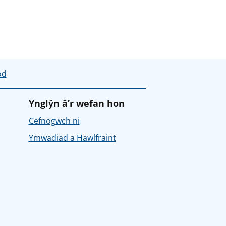
od
Ynglŷn â’r wefan hon
Cefnogwch ni
Ymwadiad a Hawlfraint