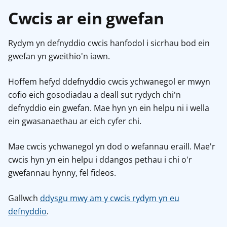
Cwcis ar ein gwefan
Rydym yn defnyddio cwcis hanfodol i sicrhau bod ein
gwefan yn gweithio'n iawn.
Hoffem hefyd ddefnyddio cwcis ychwanegol er mwyn
cofio eich gosodiadau a deall sut rydych chi'n
defnyddio ein gwefan. Mae hyn yn ein helpu ni i wella
ein gwasanaethau ar eich cyfer chi.
Mae cwcis ychwanegol yn dod o wefannau eraill. Mae'r
cwcis hyn yn ein helpu i ddangos pethau i chi o'r
gwefannau hynny, fel fideos.
Gallwch
ddysgu mwy am y cwcis rydym yn eu
defnyddio
.