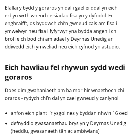
Efallai y bydd y goraros yn dal i gael ei ddal yn eich
erbyn wrth wneud ceisiadau fisa yn y dyfodol. Er
enghraifft, os byddwch chi’n gwneud cais am fisa i
ymwelwyr neu fisa i fyfyrwyr yna bydda angen i chi
brofi eich bod chi am adael y Deyrnas Unedig ar
ddiwedd eich ymweliad neu eich cyfnod yn astudio.
Eich hawliau fel rhywun sydd wedi
goraros
Does dim gwahaniaeth am ba mor hir wnaethoch chi
oraros - rydych chi’n dal yn cael gwneud y canlynol:
anfon eich plant i’r ysgol nes y byddan nhw’n 16 oed
defnyddio gwasanaethau brys yn y Deyrnas Unedig
(heddlu, gwasanaeth tân ac ambiwlans)