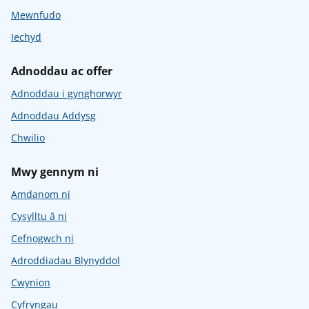
Mewnfudo
Iechyd
Adnoddau ac offer
Adnoddau i gynghorwyr
Adnoddau Addysg
Chwilio
Mwy gennym ni
Amdanom ni
Cysylltu â ni
Cefnogwch ni
Adroddiadau Blynyddol
Cwynion
Cyfryngau