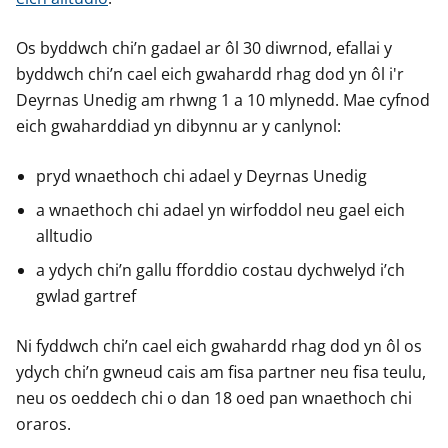
Os byddwch chi’n gadael ar ôl 30 diwrnod, efallai y
byddwch chi’n cael eich gwahardd rhag dod yn ôl i'r
Deyrnas Unedig am rhwng 1 a 10 mlynedd. Mae cyfnod
eich gwaharddiad yn dibynnu ar y canlynol:
pryd wnaethoch chi adael y Deyrnas Unedig
a wnaethoch chi adael yn wirfoddol neu gael eich
alltudio
a ydych chi’n gallu fforddio costau dychwelyd i’ch
gwlad gartref
Ni fyddwch chi’n cael eich gwahardd rhag dod yn ôl os
ydych chi’n gwneud cais am fisa partner neu fisa teulu,
neu os oeddech chi o dan 18 oed pan wnaethoch chi
oraros.