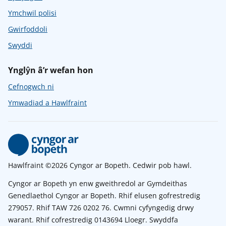
Ymchwil polisi
Gwirfoddoli
Swyddi
Ynglŷn â’r wefan hon
Cefnogwch ni
Ymwadiad a Hawlfraint
Hawlfraint ©2026 Cyngor ar Bopeth. Cedwir pob hawl.
Cyngor ar Bopeth yn enw gweithredol ar Gymdeithas
Genedlaethol Cyngor ar Bopeth. Rhif elusen gofrestredig
279057. Rhif TAW 726 0202 76. Cwmni cyfyngedig drwy
warant. Rhif cofrestredig 0143694 Lloegr. Swyddfa