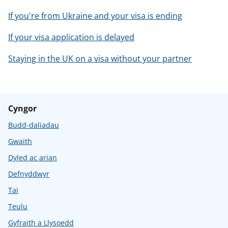
If you're from Ukraine and your visa is ending
If your visa application is delayed
Staying in the UK on a visa without your partner
Cyngor
Budd-daliadau
Gwaith
Dyled ac arian
Defnyddwyr
Tai
Teulu
Gyfraith a Llysoedd