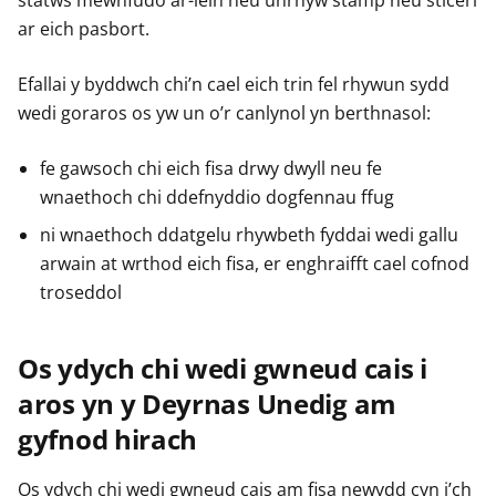
statws mewnfudo ar-lein neu unrhyw stamp neu sticeri
r
r
r
ar eich pasbort.
g
g
g
y
y
y
Efallai y byddwch chi’n cael eich trin fel rhywun sydd
f
f
f
e
e
e
wedi goraros os yw un o’r canlynol yn berthnasol:
r
r
r
fe gawsoch chi eich fisa drwy dwyll neu fe
wnaethoch chi ddefnyddio dogfennau ffug
ni wnaethoch ddatgelu rhywbeth fyddai wedi gallu
arwain at wrthod eich fisa, er enghraifft cael cofnod
troseddol
Os ydych chi wedi gwneud cais i
aros yn y Deyrnas Unedig am
gyfnod hirach
Os ydych chi wedi gwneud cais am fisa newydd cyn i’ch