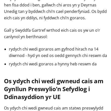
hen fisa ddod i ben, gallwch chi aros yn y Deyrnas
Unedig tan y byddwch chi’n cael penderfyniad. Os bydd
eich cais yn ddilys, ni fyddwch chi’n goraros.
Gall y Swyddfa Gartref wrthod eich cais os yw un o’r
canlynol yn berthnasol:
rydych chi wedi goraros am gyfnod hirach na 14
diwrnod - hyd yn oed os oedd gennych chi reswm da
rydych chi wedi goraros a hynny heb reswm da
Os ydych chi wedi gwneud cais am
Gynllun Preswylio’n Sefydlog i
Ddinasyddion yr UE
Os ydych chi wedi gwneud cais am statws preswylydd