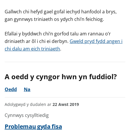
Gallwch chi hefyd gael gofal iechyd hanfodol a brys,
gan gynnwys triniaeth os ydych chi’n feichiog.
Efallai y byddwch chi’n gorfod talu am rannau o’r
driniaeth ar ôl i chi ei derbyn.
Gweld pryd fydd angen i
chi dalu am eich triniaeth
.
A oedd y cyngor hwn yn fuddiol?
Oedd
Na
Adolygwyd y dudalen ar
22 Awst 2019
Cynnwys cysylltiedig
Problemau gyda fisa