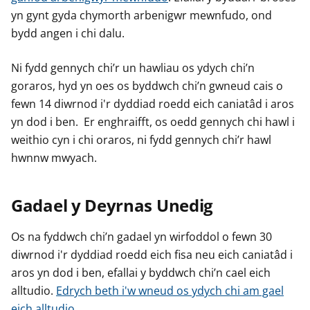
yn gynt gyda chymorth arbenigwr mewnfudo, ond
bydd angen i chi dalu.
Ni fydd gennych chi’r un hawliau os ydych chi’n
goraros, hyd yn oes os byddwch chi’n gwneud cais o
fewn 14 diwrnod i'r dyddiad roedd eich caniatâd i aros
yn dod i ben. Er enghraifft, os oedd gennych chi hawl i
weithio cyn i chi oraros, ni fydd gennych chi’r hawl
hwnnw mwyach.
Gadael y Deyrnas Unedig
Os na fyddwch chi’n gadael yn wirfoddol o fewn 30
diwrnod i'r dyddiad roedd eich fisa neu eich caniatâd i
aros yn dod i ben, efallai y byddwch chi’n cael eich
alltudio.
Edrych beth i'w wneud os ydych chi am gael
eich alltudio
.