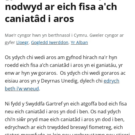
nodwyd ar eich fisa a'ch
n
w
y
caniatâd i aros
s
Mae'r cyngor hwn yn berthnasol i Cymru.
Gweler cyngor ar
G
G
G
gyfer
Lloegr
,
Gogledd Iwerddon
,
Yr Alban
w
w
w
e
e
e
Os ydych chi wedi aros am gyfnod hirach na'r hyn
l
l
l
roedd eich fisa a’ch caniatâd i aros yn ei ganiatáu, yr
e
e
e
enw ar hyn yw goraros. Os ydych chi wedi goraros ac
r
r
r
eisiau aros yn y Deyrnas Unedig, dylech chi
edrych
c
c
c
beth i’w wneud
.
y
y
y
n
n
n
Ni fydd y Swyddfa Gartref yn eich atgoffa bod eich fisa
g
g
g
neu eich caniatâd i aros yn dod i ben. Os nad ydych
o
o
o
chi’n siŵr pryd mae eich caniatâd i aros yn dod i ben,
r
r
r
edrychwch ar eich trwydded breswyl fiometreg, eich
a
a
a