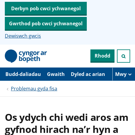
Derbyn pob cwci ychwanegol
Gwrthod pob cwci ychwanegol
Dewiswch gwcis
N
Rhodd
e
i
d
i
Budd-daliadau
Gwaith
Dyled ac arian
Mwy
o
i
Problemau gyda fisa
’
r
p
r
i
Os ydych chi wedi aros am
f
g
gyfnod hirach na’r hyn a
y
n