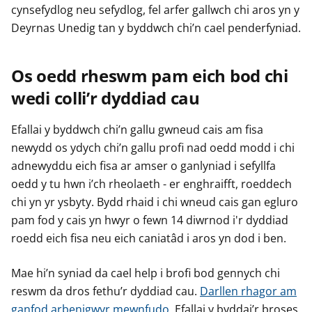
cynsefydlog neu sefydlog, fel arfer gallwch chi aros yn y
Deyrnas Unedig tan y byddwch chi’n cael penderfyniad.
Os oedd rheswm pam eich bod chi
wedi colli’r dyddiad cau
Efallai y byddwch chi’n gallu gwneud cais am fisa
newydd os ydych chi’n gallu profi nad oedd modd i chi
adnewyddu eich fisa ar amser o ganlyniad i sefyllfa
oedd y tu hwn i’ch rheolaeth - er enghraifft, roeddech
chi yn yr ysbyty. Bydd rhaid i chi wneud cais gan egluro
pam fod y cais yn hwyr o fewn 14 diwrnod i'r dyddiad
roedd eich fisa neu eich caniatâd i aros yn dod i ben.
Mae hi’n syniad da cael help i brofi bod gennych chi
reswm da dros fethu’r dyddiad cau.
Darllen rhagor am
ganfod arbenigwyr mewnfudo
. Efallai y byddai’r broses