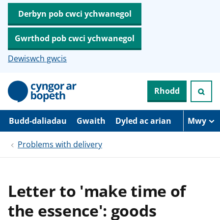
Derbyn pob cwci ychwanegol
Gwrthod pob cwci ychwanegol
Dewiswch gwcis
N
Rhodd
e
i
d
i
Budd-daliadau
Gwaith
Dyled ac arian
Mwy
o
i
Problems with delivery
’
r
p
r
i
Letter to 'make time of
f
g
the essence': goods
y
n