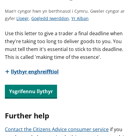
n
w
Mae'r cyngor hwn yn berthnasol i Cymru.
Gweler cyngor ar
y
G
G
G
gyfer
Lloegr
,
Gogledd Iwerddon
,
Yr Alban
s
w
w
w
e
e
e
Use this letter to give a trader a final deadline when
l
l
l
they're taking too long to deliver goods to you. You
e
e
e
must tell them it's essential to stick to this deadline.
r
r
r
This is called 'making time of the essence'.
c
c
c
y
y
y
llythyr enghreifftiol
n
n
n
g
g
g
Ysgrifennu llythyr
o
o
o
r
r
r
a
a
a
r
r
r
Further help
g
g
g
y
y
y
Contact the Citizens Advice consumer service
if you
f
f
f