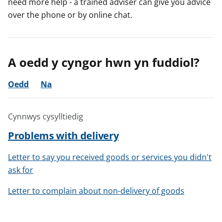
need more help - a trained adviser can give you advice
e
e
e
over the phone or by online chat.
r
r
r
A oedd y cyngor hwn yn fuddiol?
Oedd
Na
Cynnwys cysylltiedig
Problems with delivery
Letter to say you received goods or services you didn't
ask for
Letter to complain about non-delivery of goods