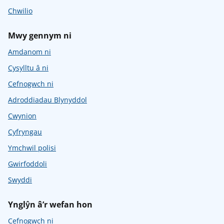
Chwilio
Mwy gennym ni
Amdanom ni
Cysylltu â ni
Cefnogwch ni
Adroddiadau Blynyddol
Cwynion
Cyfryngau
Ymchwil polisi
Gwirfoddoli
Swyddi
Ynglŷn â’r wefan hon
Cefnogwch ni