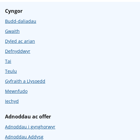
Cyngor
Budd-daliadau
Gwaith
Dyled ac arian
Defnyddwyr
Tai
Teulu
Gyfraith a Llysoedd
Mewnfudo
Iechyd
Adnoddau ac offer
Adnoddau i gynghorwyr
Adnoddau Addysg