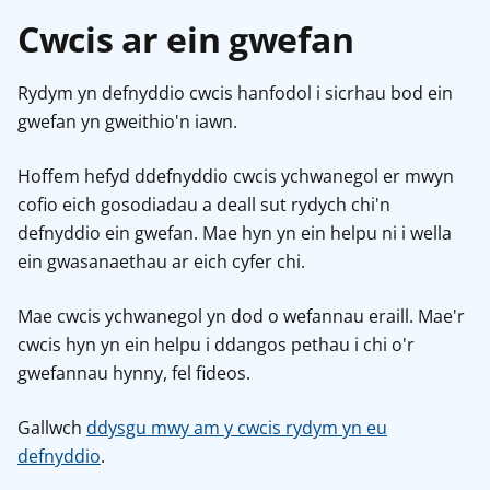
Cwcis ar ein gwefan
Rydym yn defnyddio cwcis hanfodol i sicrhau bod ein
gwefan yn gweithio'n iawn.
Hoffem hefyd ddefnyddio cwcis ychwanegol er mwyn
cofio eich gosodiadau a deall sut rydych chi'n
defnyddio ein gwefan. Mae hyn yn ein helpu ni i wella
ein gwasanaethau ar eich cyfer chi.
Mae cwcis ychwanegol yn dod o wefannau eraill. Mae'r
cwcis hyn yn ein helpu i ddangos pethau i chi o'r
gwefannau hynny, fel fideos.
Gallwch
ddysgu mwy am y cwcis rydym yn eu
defnyddio
.