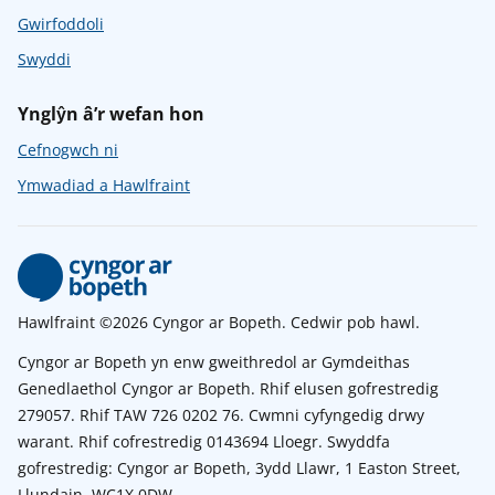
Gwirfoddoli
Swyddi
Ynglŷn â’r wefan hon
Cefnogwch ni
Ymwadiad a Hawlfraint
Hawlfraint ©2026 Cyngor ar Bopeth. Cedwir pob hawl.
Cyngor ar Bopeth yn enw gweithredol ar Gymdeithas
Genedlaethol Cyngor ar Bopeth. Rhif elusen gofrestredig
279057. Rhif TAW 726 0202 76. Cwmni cyfyngedig drwy
warant. Rhif cofrestredig 0143694 Lloegr. Swyddfa
gofrestredig: Cyngor ar Bopeth, 3ydd Llawr, 1 Easton Street,
Llundain, WC1X 0DW