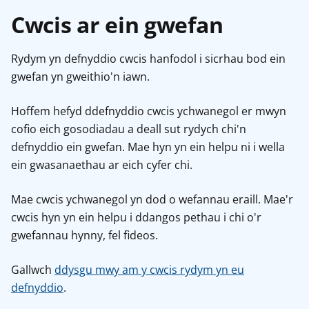
Cwcis ar ein gwefan
Rydym yn defnyddio cwcis hanfodol i sicrhau bod ein
gwefan yn gweithio'n iawn.
Hoffem hefyd ddefnyddio cwcis ychwanegol er mwyn
cofio eich gosodiadau a deall sut rydych chi'n
defnyddio ein gwefan. Mae hyn yn ein helpu ni i wella
ein gwasanaethau ar eich cyfer chi.
Mae cwcis ychwanegol yn dod o wefannau eraill. Mae'r
cwcis hyn yn ein helpu i ddangos pethau i chi o'r
gwefannau hynny, fel fideos.
Gallwch
ddysgu mwy am y cwcis rydym yn eu
defnyddio
.