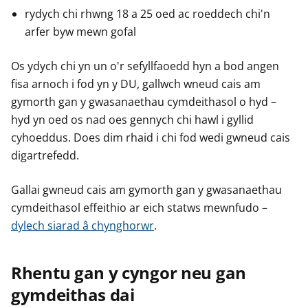
rydych chi rhwng 18 a 25 oed ac roeddech chi'n
arfer byw mewn gofal
Os ydych chi yn un o'r sefyllfaoedd hyn a bod angen
fisa arnoch i fod yn y DU, gallwch wneud cais am
gymorth gan y gwasanaethau cymdeithasol o hyd –
hyd yn oed os nad oes gennych chi hawl i gyllid
cyhoeddus. Does dim rhaid i chi fod wedi gwneud cais
digartrefedd.
Gallai gwneud cais am gymorth gan y gwasanaethau
cymdeithasol effeithio ar eich statws mewnfudo –
dylech siarad â chynghorwr
.
Rhentu gan y cyngor neu gan
gymdeithas dai