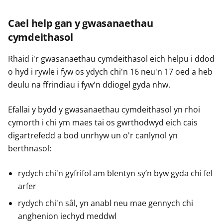
Cael help gan y gwasanaethau
cymdeithasol
Rhaid i'r gwasanaethau cymdeithasol eich helpu i ddod
o hyd i rywle i fyw os ydych chi'n 16 neu'n 17 oed a heb
deulu na ffrindiau i fyw'n ddiogel gyda nhw.
Efallai y bydd y gwasanaethau cymdeithasol yn rhoi
cymorth i chi ym maes tai os gwrthodwyd eich cais
digartrefedd a bod unrhyw un o'r canlynol yn
berthnasol:
rydych chi'n gyfrifol am blentyn sy’n byw gyda chi fel
arfer
rydych chi'n sâl, yn anabl neu mae gennych chi
anghenion iechyd meddwl