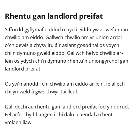
Rhentu gan landlord preifat
Y ffordd gyflymaf o ddod o hyd i eiddo yw ar wefannau
chwilio am eiddo. Gallwch chwilio am yr union ardal
o'ch dewis a chysylltu â'r asiant gosod tai os ydych
chi'n dymuno gweld eiddo. Gallwch hefyd chwilio ar-
lein os ydych chi'n dymuno rhentu'n uniongyrchol gan
landlord preifat.
Os yw'n anodd i chi chwilio am eiddo ar-lein, fe allech
chi ymweld â gwerthwyr tai lleol.
Gall dechrau rhentu gan landlord preifat fod yn ddrud.
Fel arfer, bydd angen i chi dalu blaendal a rhent
ymlaen llaw.