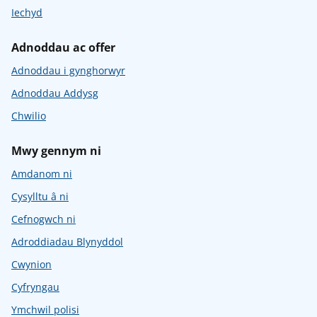
Iechyd
Adnoddau ac offer
Adnoddau i gynghorwyr
Adnoddau Addysg
Chwilio
Mwy gennym ni
Amdanom ni
Cysylltu â ni
Cefnogwch ni
Adroddiadau Blynyddol
Cwynion
Cyfryngau
Ymchwil polisi