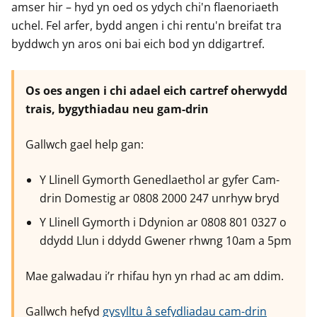
amser hir – hyd yn oed os ydych chi'n flaenoriaeth
e
e
e
uchel. Fel arfer, bydd angen i chi rentu'n breifat tra
r
r
r
byddwch yn aros oni bai eich bod yn ddigartref.
Os oes angen i chi adael eich cartref oherwydd
trais, bygythiadau neu gam-drin
Gallwch gael help gan:
Y Llinell Gymorth Genedlaethol ar gyfer Cam-
drin Domestig ar 0808 2000 247 unrhyw bryd
Y Llinell Gymorth i Ddynion ar 0808 801 0327 o
ddydd Llun i ddydd Gwener rhwng 10am a 5pm
Mae galwadau i’r rhifau hyn yn rhad ac am ddim.
Gallwch hefyd
gysylltu â sefydliadau cam-drin