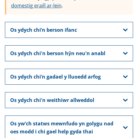
domestig eraill ar-lein
.
Os ydych chi’n berson ifanc
Os ydych chi'n berson hŷn neu'n anabl
Os ydych chi’n gadael y lluoedd arfog
Os ydych chi'n weithiwr allweddol
Os yw’ch statws mewnfudo yn golygu nad
oes modd i chi gael help gyda thai