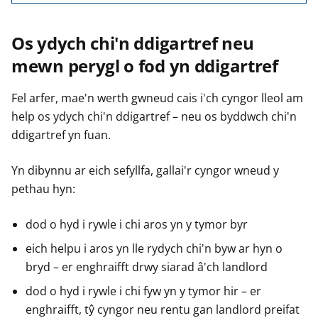
Os ydych chi'n ddigartref neu
mewn perygl o fod yn ddigartref
Fel arfer, mae'n werth gwneud cais i'ch cyngor lleol am
help os ydych chi'n ddigartref – neu os byddwch chi'n
ddigartref yn fuan.
Yn dibynnu ar eich sefyllfa, gallai'r cyngor wneud y
pethau hyn:
dod o hyd i rywle i chi aros yn y tymor byr
eich helpu i aros yn lle rydych chi'n byw ar hyn o
bryd – er enghraifft drwy siarad â'ch landlord
dod o hyd i rywle i chi fyw yn y tymor hir – er
enghraifft, tŷ cyngor neu rentu gan landlord preifat