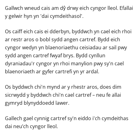
Gallwch wneud cais am dŷ drwy eich cyngor lleol. Efallai
y gelwir hyn yn 'dai cymdeithasol'.
Os caiff eich cais ei dderbyn, byddwch yn cael eich rhoi
ar restr aros o bobl sydd angen cartref. Bydd eich
cyngor wedyn yn blaenoriaethu ceisiadau ar sail pwy
sydd angen cartref fwyaf brys. Bydd cynllun
dyraniadau'r cyngor yn rhoi manylion pwy sy'n cael
blaenoriaeth ar gyfer cartrefi yn yr ardal.
Os byddwch chi'n mynd ar y rhestr aros, does dim
sicrwydd y byddwch chi'n cael cartref – neu fe allai
gymryd blynyddoedd lawer.
Gallech gael cynnig cartref sy'n eiddo i'ch cymdeithas
dai neu’ch cyngor lleol.