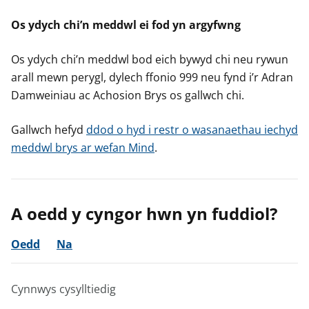
Os ydych chi’n meddwl ei fod yn argyfwng
Os ydych chi’n meddwl bod eich bywyd chi neu rywun
arall mewn perygl, dylech ffonio 999 neu fynd i’r Adran
Damweiniau ac Achosion Brys os gallwch chi.
Gallwch hefyd
ddod o hyd i restr o wasanaethau iechyd
meddwl brys ar wefan Mind
.
A oedd y cyngor hwn yn fuddiol?
Oedd
Na
Cynnwys cysylltiedig