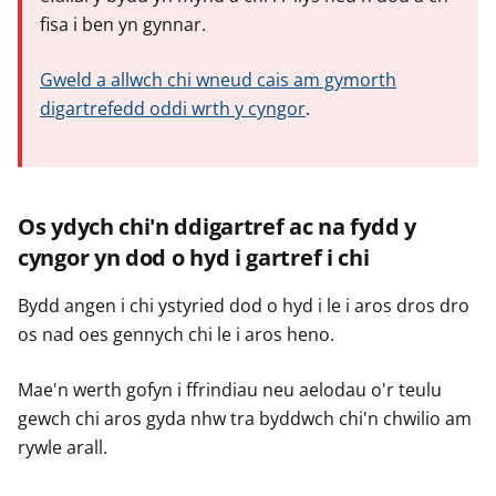
fisa i ben yn gynnar.
Gweld a allwch chi wneud cais am gymorth
digartrefedd oddi wrth y cyngor
.
Os ydych chi'n ddigartref ac na fydd y
cyngor yn dod o hyd i gartref i chi
Bydd angen i chi ystyried dod o hyd i le i aros dros dro
os nad oes gennych chi le i aros heno.
Mae'n werth gofyn i ffrindiau neu aelodau o'r teulu
gewch chi aros gyda nhw tra byddwch chi'n chwilio am
rywle arall.