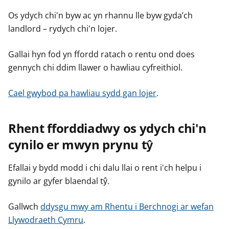
Os ydych chi'n byw ac yn rhannu lle byw gyda’ch
landlord – rydych chi'n lojer.
Gallai hyn fod yn ffordd ratach o rentu ond does
gennych chi ddim llawer o hawliau cyfreithiol.
Cael gwybod pa hawliau sydd gan lojer
.
Rhent fforddiadwy os ydych chi'n
cynilo er mwyn prynu tŷ
Efallai y bydd modd i chi dalu llai o rent i'ch helpu i
gynilo ar gyfer blaendal tŷ.
Gallwch
ddysgu mwy am Rhentu i Berchnogi ar wefan
Llywodraeth Cymru
.