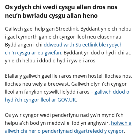
Os ydych chi wedi cysgu allan dros nos
neu’n bwriadu cysgu allan heno
Gallwch gael help gan Streetlink. Byddant yn eich helpu
i gael cymorth gan eich cyngor lleol neu elusennau.
Bydd angen i chi
ddweud wrth Streetlink ble rydych
chi'n cysgu ar eu gwefan
. Byddant yn dod o hyd i chi ac
yn eich helpu i ddod o hyd i rywle i aros.
Efallai y gallwch gael lle i aros mewn hostel, lloches nos,
lloches neu wely a brecwast. Gallwch ofyn i'ch cyngor
lleol am fanylion cyswllt llefydd i aros –
gallwch ddod o
hyd i’ch cyngor lleol ar GOV.UK
.
Os yw'r cyngor wedi penderfynu nad yw’n mynd i’ch
helpu a'ch bod yn meddwl ei fod yn anghywir,
holwch a
allwch chi herio penderfyniad digartrefedd y cyngor
.