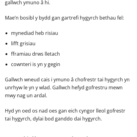
gallwch ymuno â hi.
Mae’n bosibl y bydd gan gartrefi hygyrch bethau fel:
mynediad heb risiau
lifft grisiau
fframiau drws lletach
cownteri is yn y gegin
Gallwch wneud cais i ymuno â chofrestr tai hygyrch yn
unrhyw le yn y wlad. Gallwch hefyd gofrestru mewn
mwy nag un ardal.
Hyd yn oed os nad oes gan eich cyngor lleol gofrestr
tai hygyrch, dylai bod ganddo dai hygyrch.