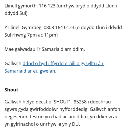
Llinell gymorth: 116 123 (unrhyw bryd o ddydd Llun i
ddydd Sul)
Y Llinell Gymraeg: 0808 164 0123 (o ddydd Llun i ddydd
Sul rhwng 7pm ac 11pm)
Mae galwadau i’r Samariaid am ddim.
Gallwch
ddod o hyd i ffyrdd eraill o gysylltu â'r
Samariaid ar eu gwefan
.
Shout
Gallwch hefyd decstio 'SHOUT' i 85258 i ddechrau
sgwrs gyda gwirfoddolwr hyfforddedig. Gallwch anfon
negeseuon testun yn rhad ac am ddim, yn ddienw ac
yn gyfrinachol o unrhyw le yn y DU.