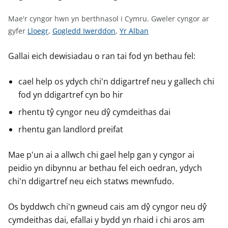
n
w
Mae'r cyngor hwn yn berthnasol i Cymru.
Gweler cyngor ar
y
G
G
G
gyfer
Lloegr
,
Gogledd Iwerddon
,
Yr Alban
s
w
w
w
e
e
e
Gallai eich dewisiadau o ran tai fod yn bethau fel:
l
l
l
e
e
e
cael help os ydych chi'n ddigartref neu y gallech chi
r
r
r
fod yn ddigartref cyn bo hir
c
c
c
rhentu tŷ cyngor neu dŷ cymdeithas dai
y
y
y
n
n
n
rhentu gan landlord preifat
g
g
g
o
o
o
Mae p'un ai a allwch chi gael help gan y cyngor ai
r
r
r
peidio yn dibynnu ar bethau fel eich oedran, ydych
a
a
a
chi'n ddigartref neu eich statws mewnfudo.
r
r
r
g
g
g
Os byddwch chi'n gwneud cais am dŷ cyngor neu dŷ
y
y
y
cymdeithas dai, efallai y bydd yn rhaid i chi aros am
f
f
f