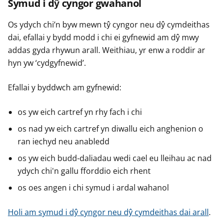
Symud i dŷ cyngor gwahanol
Os ydych chi’n byw mewn tŷ cyngor neu dŷ cymdeithas
dai, efallai y bydd modd i chi ei gyfnewid am dŷ mwy
addas gyda rhywun arall. Weithiau, yr enw a roddir ar
hyn yw ‘cydgyfnewid’.
Efallai y byddwch am gyfnewid:
os yw eich cartref yn rhy fach i chi
os nad yw eich cartref yn diwallu eich anghenion o
ran iechyd neu anabledd
os yw eich budd-daliadau wedi cael eu lleihau ac nad
ydych chi'n gallu fforddio eich rhent
os oes angen i chi symud i ardal wahanol
Holi am symud i dŷ cyngor neu dŷ cymdeithas dai arall
.