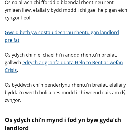
Os na allwch chi fforddio blaendal rhent neu rent
ymlaen llaw, efallai y bydd modd i chi gael help gan eich
cyngor lleol.
Gweld beth yw costau dechrau rhentu gan landlord
preifat
.
Os ydych chi'n ei chael hi'n anodd rhentu'n breifat,
gallwch
edrych ar gronfa ddata Help to Rent ar wefan
Crisis
.
Os byddwch chi’n penderfynu rhentu'n breifat, efallai y
byddai'n werth holi a oes modd i chi wneud cais am dŷ
cyngor.
Os ydych chi'n mynd i fod yn byw gyda'ch
landlord