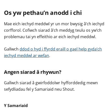
Os yw pethau’n anodd i chi
Mae eich iechyd meddwl yr un mor bwysig â’ch iechyd
corfforol. Cofiwch siarad â’ch meddyg teulu os yw’ch
problemau tai yn effeithio ar eich iechyd meddwl.
Gallwch
ddod o hyd i ffyrdd eraill o gael help gyda’ch
iechyd meddwl ar wefan
.
Angen siarad â rhywun?
Gallwch siarad â gwirfoddolwr hyfforddedig mewn
sefydliadau fel y Samariaid neu Shout.
Y Samariaid