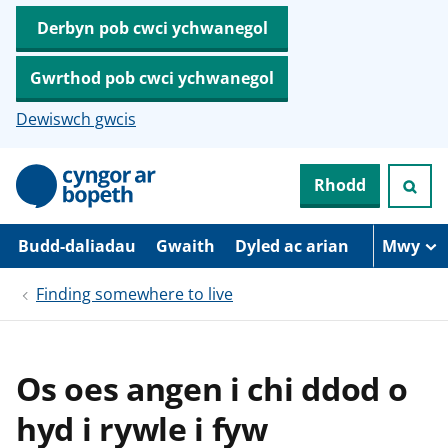
Derbyn pob cwci ychwanegol
Gwrthod pob cwci ychwanegol
Dewiswch gwcis
N
Rhodd
e
i
d
i
Budd-daliadau
Gwaith
Dyled ac arian
Mwy
o
i
Finding somewhere to live
’
r
p
r
i
Os oes angen i chi ddod o
f
g
hyd i rywle i fyw
y
n