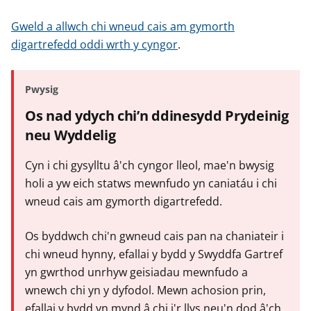
Gweld a allwch chi wneud cais am gymorth
digartrefedd oddi wrth y cyngor
.
Pwysig
Os nad ydych chi’n ddinesydd Prydeinig
neu Wyddelig
Cyn i chi gysylltu â'ch cyngor lleol, mae'n bwysig
holi a yw eich statws mewnfudo yn caniatáu i chi
wneud cais am gymorth digartrefedd.
Os byddwch chi'n gwneud cais pan na chaniateir i
chi wneud hynny, efallai y bydd y Swyddfa Gartref
yn gwrthod unrhyw geisiadau mewnfudo a
wnewch chi yn y dyfodol. Mewn achosion prin,
efallai y bydd yn mynd â chi i'r llys neu'n dod â'ch