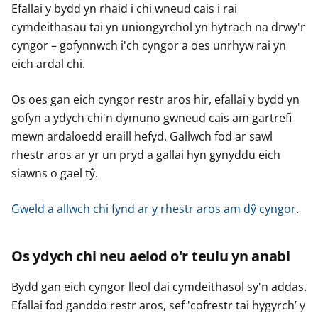
Efallai y bydd yn rhaid i chi wneud cais i rai
cymdeithasau tai yn uniongyrchol yn hytrach na drwy'r
cyngor – gofynnwch i'ch cyngor a oes unrhyw rai yn
eich ardal chi.
Os oes gan eich cyngor restr aros hir, efallai y bydd yn
gofyn a ydych chi'n dymuno gwneud cais am gartrefi
mewn ardaloedd eraill hefyd. Gallwch fod ar sawl
rhestr aros ar yr un pryd a gallai hyn gynyddu eich
siawns o gael tŷ.
Gweld a allwch chi fynd ar y rhestr aros am dŷ cyngor
.
Os ydych chi neu aelod o'r teulu yn anabl
Bydd gan eich cyngor lleol dai cymdeithasol sy'n addas.
Efallai fod ganddo restr aros, sef 'cofrestr tai hygyrch’ y