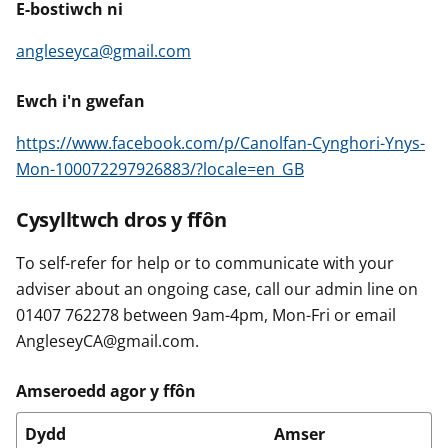
E-bostiwch ni
angleseyca@gmail.com
Ewch i'n gwefan
https://www.facebook.com/p/Canolfan-Cynghori-Ynys-
Mon-100072297926883/?locale=en_GB
Cysylltwch dros y ffôn
To self-refer for help or to communicate with your
adviser about an ongoing case, call our admin line on
01407 762278 between 9am-4pm, Mon-Fri or email
AngleseyCA@gmail.com.
Amseroedd agor y ffôn
Dydd
Amser