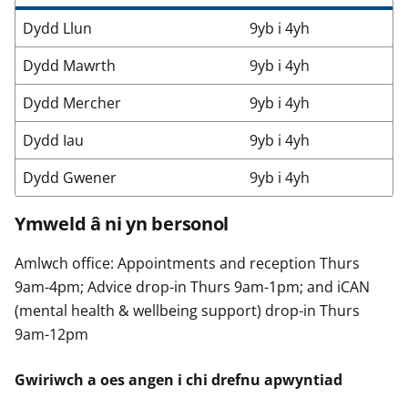
Dydd Llun
9yb i 4yh
Dydd Mawrth
9yb i 4yh
Dydd Mercher
9yb i 4yh
Dydd Iau
9yb i 4yh
Dydd Gwener
9yb i 4yh
Ymweld â ni yn bersonol
Amlwch office: Appointments and reception Thurs
9am-4pm; Advice drop-in Thurs 9am-1pm; and iCAN
(mental health & wellbeing support) drop-in Thurs
9am-12pm
Gwiriwch a oes angen i chi drefnu apwyntiad