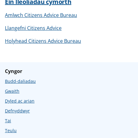
Ein lleoliadau cymorth
Amlwch Citizens Advice Bureau
Llangefni Citizens Advice
Holyhead Citizens Advice Bureau
Cyngor
Budd-daliadau
Gwaith
Dyled ac arian
Defnyddwyr
Tai
Teulu