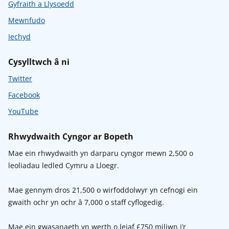
Gyfraith a Llysoedd
Mewnfudo
Iechyd
Cysylltwch â ni
Twitter
Facebook
YouTube
Rhwydwaith Cyngor ar Bopeth
Mae ein rhwydwaith yn darparu cyngor mewn 2,500 o
leoliadau ledled Cymru a Lloegr.
Mae gennym dros 21,500 o wirfoddolwyr yn cefnogi ein
gwaith ochr yn ochr â 7,000 o staff cyflogedig.
Mae ein gwasanaeth yn werth o leiaf £750 miliwn i’r