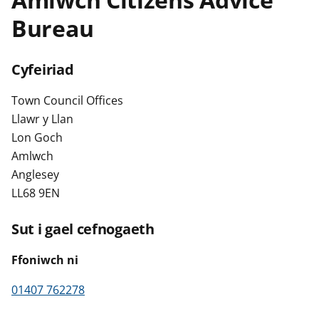
n
Bureau
w
y
s
Cyfeiriad
Town Council Offices
Llawr y Llan
Lon Goch
Amlwch
Anglesey
LL68 9EN
Sut i gael cefnogaeth
Ffoniwch ni
01407 762278