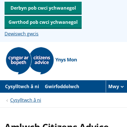
Derbyn pob cwci ychwanegol
Gwrthod pob cwci ychwanegol
Dewiswch gwcis
N
e
i
d
i
o
i
’
Cysylltwch â ni
Gwirfoddolwch
Mwy
r
p
r
Cysylltwch â ni
i
f
g
y
Amlwch Citizens Advice
n