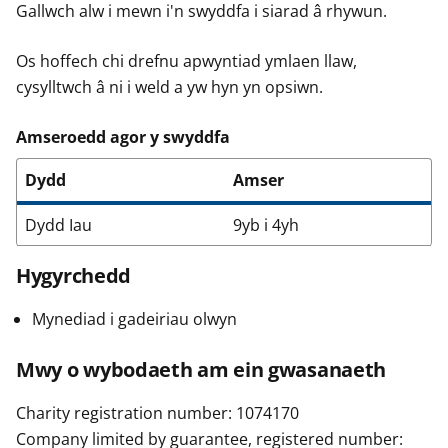
Gallwch alw i mewn i'n swyddfa i siarad â rhywun.
Os hoffech chi drefnu apwyntiad ymlaen llaw,
cysylltwch â ni i weld a yw hyn yn opsiwn.
Amseroedd agor y swyddfa
Dydd
Amser
Dydd Iau
9yb i 4yh
Hygyrchedd
Mynediad i gadeiriau olwyn
Mwy o wybodaeth am ein gwasanaeth
Charity registration number: 1074170
Company limited by guarantee, registered number: