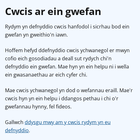
Cwcis ar ein gwefan
Rydym yn defnyddio cwcis hanfodol i sicrhau bod ein
gwefan yn gweithio'n iawn.
Hoffem hefyd ddefnyddio cwcis ychwanegol er mwyn
cofio eich gosodiadau a deall sut rydych chi'n
defnyddio ein gwefan. Mae hyn yn ein helpu ni i wella
ein gwasanaethau ar eich cyfer chi.
Mae cwcis ychwanegol yn dod o wefannau eraill. Mae'r
cwcis hyn yn ein helpu i ddangos pethau i chi o'r
gwefannau hynny, fel fideos.
Gallwch
ddysgu mwy am y cwcis rydym yn eu
defnyddio
.