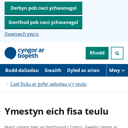
Derbyn pob cwci ychwanegol
Gwrthod pob cwci ychwanegol
Dewiswch gwcis
N
Rhodd
e
i
d
i
Budd-daliadau
Gwaith
Dyled ac arian
Mwy
o
i
Cael fisâu ar gyfer aelodau o'r teulu
’
r
p
r
i
Ymestyn eich fisa teulu
f
g
y
n
Mae'r cyngor hwn yn berthnasol i Cymru.
Gweler cyngor ar