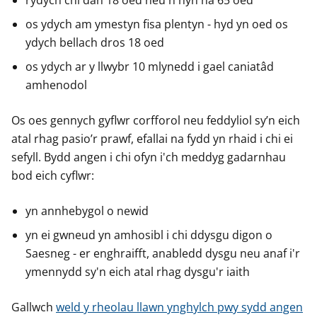
rydych chi dan 18 oed neu'n hŷn na 65 oed
os ydych am ymestyn fisa plentyn - hyd yn oed os
ydych bellach dros 18 oed
os ydych ar y llwybr 10 mlynedd i gael caniatâd
amhenodol
Os oes gennych gyflwr corfforol neu feddyliol sy’n eich
atal rhag pasio’r prawf, efallai na fydd yn rhaid i chi ei
sefyll. Bydd angen i chi ofyn i'ch meddyg gadarnhau
bod eich cyflwr:
yn annhebygol o newid
yn ei gwneud yn amhosibl i chi ddysgu digon o
Saesneg - er enghraifft, anabledd dysgu neu anaf i'r
ymennydd sy'n eich atal rhag dysgu'r iaith
Gallwch
weld y rheolau llawn ynghylch pwy sydd angen