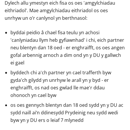
Dylech allu ymestyn eich fisa os oes 'amgylchiadau
eithriadol'. Mae amgylchiadau eithriadol os oes
unrhyw un o’r canlynol yn berthnasol:
byddai peidio â chael fisa teulu yn achosi
'canlyniadau llym heb gyfiawnhad' i chi, eich partner
neu blentyn dan 18 oed - er enghraifft, os oes angen
gofal arbennig arnoch a dim ond yn y DU y gallwch
ei gael
byddech chi a'ch partner yn cael trafferth byw
gyda'ch gilydd yn unrhyw le arall yn y byd - er
enghraifft, os nad oes gwlad lle mae'r ddau
ohonoch yn cael byw
os oes gennych blentyn dan 18 oed sydd yn y DU ac
sydd naill ai’n ddinesydd Prydeinig neu sydd wedi
byw yn y DU ers o leiaf 7 mlynedd