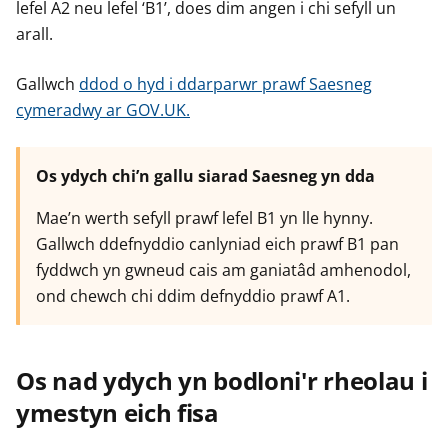
lefel A2 neu lefel ‘B1’, does dim angen i chi sefyll un
arall.
Gallwch
ddod o hyd i ddarparwr prawf Saesneg
cymeradwy ar GOV.UK.
Os ydych chi’n gallu siarad Saesneg yn dda
Mae’n werth sefyll prawf lefel B1 yn lle hynny.
Gallwch ddefnyddio canlyniad eich prawf B1 pan
fyddwch yn gwneud cais am ganiatâd amhenodol,
ond chewch chi ddim defnyddio prawf A1.
Os nad ydych yn bodloni'r rheolau i
ymestyn eich fisa