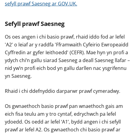
sefyll prawf Saesneg ar GOV.UK.
Sefyll prawf Saesneg
Os oes angen i chi basio prawf, rhaid iddo fod ar lefel
'A2' o leiaf ar y raddfa 'Fframwaith Cyfeirio Ewropeaidd
Cyffredin ar gyfer Ieithoedd' (CEFR). Mae hyn yn profi a
ydych chi’n gallu siarad Saesneg a deall Saesneg llafar –
nid yw’n profi eich bod yn gallu darllen nac ysgrifennu
yn Saesneg.
Rhaid i chi ddefnyddio darparwr prawf cymeradwy.
Os gwnaethoch basio prawf pan wnaethoch gais am
eich fisa teulu am y tro cyntaf, edrychwch pa lefel
ydoedd. Os oedd ar lefel ‘A1’, bydd angen i chi sefyll
prawf ar lefel A2. Os gwnaethoch chi basio prawf ar