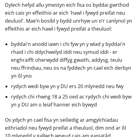
Dylech hefyd allu ymestyn eich fisa os byddai gwrthod
eich cais yn effeithio ar eich 'hawl i fywyd preifat neu
deuluol'. Mae’n bosibl y bydd unrhyw un o’r canlynol yn
effeithio ar eich hawl i fywyd preifat a theuluol:
byddai'n anodd iawn i chi fyw yn y wlad y byddai'n
rhaid i chi ddychwelyd iddi neu symud iddi - er
enghraifft oherwydd diffyg gwaith, addysg, teulu
neu ffrindiau, neu os na fyddech yn cael eich derbyn
yn ôl yno
rydych wedi byw yn y DU ers 20 mlynedd neu fwy
rydych chi rhwng 18 a 25 oed ac rydych chi wedi byw
yn y DU am o leiaf hanner eich bywyd
Os ydych yn cael fisa yn seiliedig ar amgylchiadau
eithriadol neu fywyd preifat a theuluol, dim ond ar ôl
10 mlynedd y gallwch wneud cais am ganiatâd