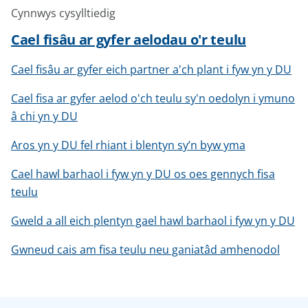
Cynnwys cysylltiedig
Cael fisâu ar gyfer aelodau o'r teulu
Cael fisâu ar gyfer eich partner a'ch plant i fyw yn y DU
Cael fisa ar gyfer aelod o'ch teulu sy'n oedolyn i ymuno
â chi yn y DU
Aros yn y DU fel rhiant i blentyn sy’n byw yma
Cael hawl barhaol i fyw yn y DU os oes gennych fisa
teulu
Gweld a all eich plentyn gael hawl barhaol i fyw yn y DU
Gwneud cais am fisa teulu neu ganiatâd amhenodol