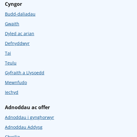
Cyngor
Budd-daliadau
Gwaith
Dyled ac arian
Defnyddwyr
Tai
Teulu
Gyfraith a Llysoedd
Mewnfudo
Iechyd
Adnoddau ac offer
Adnoddau i gynghorwyr
Adnoddau Addysg
Chwilio