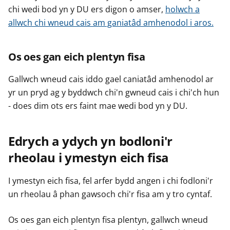
chi wedi bod yn y DU ers digon o amser,
holwch a
allwch chi wneud cais am ganiatâd amhenodol i aros.
Os oes gan eich plentyn fisa
Gallwch wneud cais iddo gael caniatâd amhenodol ar
yr un pryd ag y byddwch chi'n gwneud cais i chi'ch hun
- does dim ots ers faint mae wedi bod yn y DU.
Edrych a ydych yn bodloni'r
rheolau i ymestyn eich fisa
I ymestyn eich fisa, fel arfer bydd angen i chi fodloni'r
un rheolau â phan gawsoch chi'r fisa am y tro cyntaf.
Os oes gan eich plentyn fisa plentyn, gallwch wneud