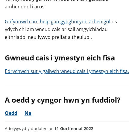
amhenodol i aros.
Gofynnwch am help gan gynghorydd arbenigol
os
ydych chi am wneud cais ar sail amgylchiadau
eithriadol neu fywyd preifat a theuluol.
Gwneud cais i ymestyn eich fisa
Edrychwch sut y gallwch wneud cais i ymestyn eich fisa.
A oedd y cyngor hwn yn fuddiol?
Oedd
Na
Adolygwyd y dudalen ar
11 Gorffennaf 2022