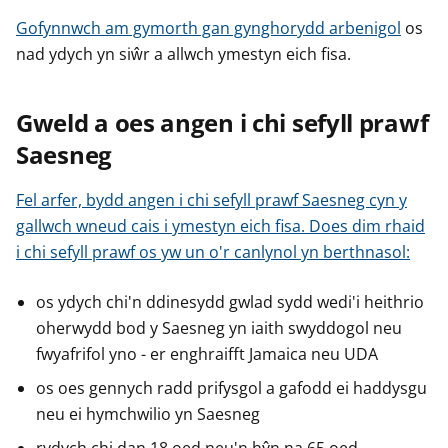
Gofynnwch am gymorth gan gynghorydd arbenigol
os
nad ydych yn siŵr a allwch ymestyn eich fisa.
Gweld a oes angen i chi sefyll prawf
Saesneg
Fel arfer, bydd angen i chi sefyll prawf Saesneg cyn y
gallwch wneud cais i ymestyn eich fisa. Does dim rhaid
i chi sefyll prawf os yw un o'r canlynol yn berthnasol:
os ydych chi'n ddinesydd gwlad sydd wedi'i heithrio
oherwydd bod y Saesneg yn iaith swyddogol neu
fwyafrifol yno - er enghraifft Jamaica neu UDA
os oes gennych radd prifysgol a gafodd ei haddysgu
neu ei hymchwilio yn Saesneg