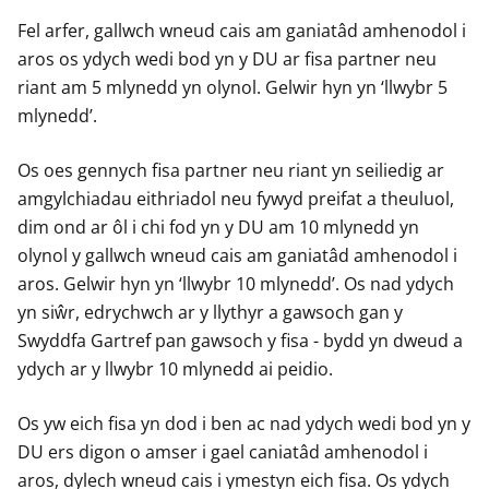
Fel arfer, gallwch wneud cais am ganiatâd amhenodol i
aros os ydych wedi bod yn y DU ar fisa partner neu
riant am 5 mlynedd yn olynol. Gelwir hyn yn ‘llwybr 5
mlynedd’.
Os oes gennych fisa partner neu riant yn seiliedig ar
amgylchiadau eithriadol neu fywyd preifat a theuluol,
dim ond ar ôl i chi fod yn y DU am 10 mlynedd yn
olynol y gallwch wneud cais am ganiatâd amhenodol i
aros. Gelwir hyn yn ‘llwybr 10 mlynedd’. Os nad ydych
yn siŵr, edrychwch ar y llythyr a gawsoch gan y
Swyddfa Gartref pan gawsoch y fisa - bydd yn dweud a
ydych ar y llwybr 10 mlynedd ai peidio.
Os yw eich fisa yn dod i ben ac nad ydych wedi bod yn y
DU ers digon o amser i gael caniatâd amhenodol i
aros, dylech wneud cais i ymestyn eich fisa. Os ydych