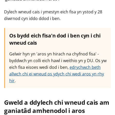
r
r
r
Dylech wneud cais i ymestyn eich fisa yn ystod y 28
diwrnod cyn iddo ddod i ben.
Os bydd eich fisa'n dod i ben cyn i chi
wneud cais
Gelwir hyn yn 'aros yn hirach na chyfnod fisa' -
byddwch yn colli eich hawl i weithio yn y DU. Os yw
eich fisa eisoes wedi dod i ben,
edrychwch beth
allwch chi ei wneud os ydych chi wedi aros yn rhy
hir
.
Gweld a ddylech chi wneud cais am
ganiatâd amhenodol i aros