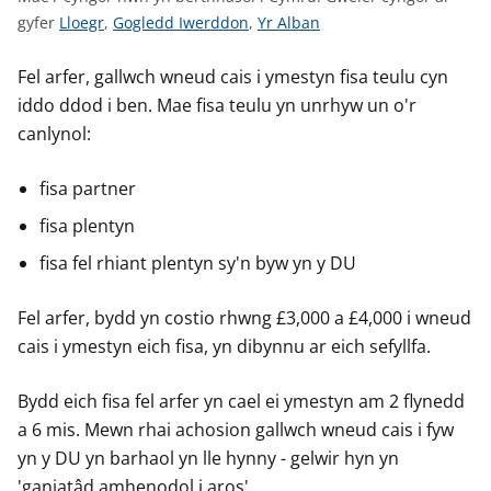
n
G
G
G
gyfer
Lloegr
,
Gogledd Iwerddon
,
Yr Alban
w
w
w
w
y
s
e
e
e
Fel arfer, gallwch wneud cais i ymestyn fisa teulu cyn
l
l
l
iddo ddod i ben. Mae fisa teulu yn unrhyw un o'r
e
e
e
canlynol:
r
r
r
c
c
c
fisa partner
y
y
y
fisa plentyn
n
n
n
g
g
g
fisa fel rhiant plentyn sy'n byw yn y DU
o
o
o
r
r
r
Fel arfer, bydd yn costio rhwng £3,000 a £4,000 i wneud
a
a
a
cais i ymestyn eich fisa, yn dibynnu ar eich sefyllfa.
r
r
r
g
g
g
Bydd eich fisa fel arfer yn cael ei ymestyn am 2 flynedd
y
y
y
a 6 mis. Mewn rhai achosion gallwch wneud cais i fyw
f
f
f
yn y DU yn barhaol yn lle hynny - gelwir hyn yn
e
e
e
'ganiatâd amhenodol i aros'.