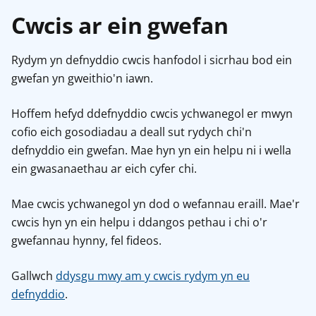
Cwcis ar ein gwefan
Rydym yn defnyddio cwcis hanfodol i sicrhau bod ein
gwefan yn gweithio'n iawn.
Hoffem hefyd ddefnyddio cwcis ychwanegol er mwyn
cofio eich gosodiadau a deall sut rydych chi'n
defnyddio ein gwefan. Mae hyn yn ein helpu ni i wella
ein gwasanaethau ar eich cyfer chi.
Mae cwcis ychwanegol yn dod o wefannau eraill. Mae'r
cwcis hyn yn ein helpu i ddangos pethau i chi o'r
gwefannau hynny, fel fideos.
Gallwch
ddysgu mwy am y cwcis rydym yn eu
defnyddio
.