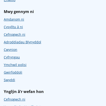
Mwy gennym ni
Amdanom ni
Cysylltu â ni
Cefnogwch ni
Adroddiadau Blynyddol
Cwynion
Cyfryngau
Ymchwil polisi
Gwirfoddoli
Swyddi
Ynglŷn â’r wefan hon
Cefnogwch ni