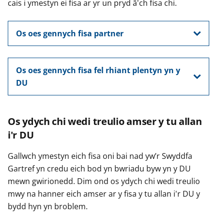
cais i ymestyn ei fisa ar yr un pryd â'ch fisa chi.
Os oes gennych fisa partner
Os oes gennych fisa fel rhiant plentyn yn y
DU
Os ydych chi wedi treulio amser y tu allan
i'r DU
Gallwch ymestyn eich fisa oni bai nad yw’r Swyddfa
Gartref yn credu eich bod yn bwriadu byw yn y DU
mewn gwirionedd. Dim ond os ydych chi wedi treulio
mwy na hanner eich amser ar y fisa y tu allan i'r DU y
bydd hyn yn broblem.