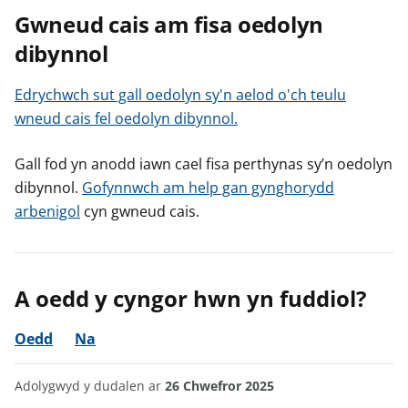
Gwneud cais am fisa oedolyn
dibynnol
Edrychwch sut gall oedolyn sy'n aelod o'ch teulu
wneud cais fel oedolyn dibynnol.
Gall fod yn anodd iawn cael fisa perthynas sy’n oedolyn
dibynnol.
Gofynnwch am help gan gynghorydd
arbenigol
cyn gwneud cais.
A oedd y cyngor hwn yn fuddiol?
Oedd
Na
Adolygwyd y dudalen ar
26 Chwefror 2025