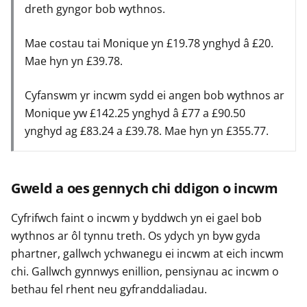
dreth gyngor bob wythnos.
Mae costau tai Monique yn £19.78 ynghyd â £20.
Mae hyn yn £39.78.
Cyfanswm yr incwm sydd ei angen bob wythnos ar
Monique yw £142.25 ynghyd â £77 a £90.50
ynghyd ag £83.24 a £39.78. Mae hyn yn £355.77.
Gweld a oes gennych chi ddigon o incwm
Cyfrifwch faint o incwm y byddwch yn ei gael bob
wythnos ar ôl tynnu treth. Os ydych yn byw gyda
phartner, gallwch ychwanegu ei incwm at eich incwm
chi. Gallwch gynnwys enillion, pensiynau ac incwm o
bethau fel rhent neu gyfranddaliadau.