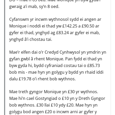
gwraig a’i mab, sy’n 8 oed.
Cyfanswm yr incwm wythnosol sydd ei angen ar
Monique i noddi ei thad yw £142.25 a £90.50 ar
gyfer ei thad, ynghyd ag £83.24 ar gyfer ei mab,
ynghyd â’i chostau tai.
Mae’r elfen dai o’r Credyd Cynhwysol yn ymdrin yn
gyfan gwbl â rhent Monique. Pan fydd ei thad yn
byw gyda hi, bydd cyfraniad costau tai o £85.73
bob mis - mae hyn yn golygu y bydd yn rhaid iddi
dalu £19.78 o’i rhent bob wythnos.
Mae treth gyngor Monique yn £30 yr wythnos.
Mae hi’n cael Gostyngiad o £10 yn y Dreth Gyngor
bob wythnos. £30 llai £10 ydy £20. Mae hyn yn
golygu bod angen £20 o incwm arni ar gyfer y