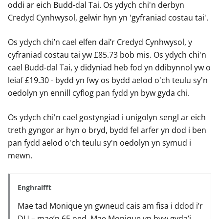
oddi ar eich Budd-dal Tai. Os ydych chi'n derbyn
Credyd Cynhwysol, gelwir hyn yn 'gyfraniad costau tai'.
Os ydych chi’n cael elfen dai’r Credyd Cynhwysol, y
cyfraniad costau tai yw £85.73 bob mis. Os ydych chi'n
cael Budd-dal Tai, y didyniad heb fod yn ddibynnol yw o
leiaf £19.30 - bydd yn fwy os bydd aelod o'ch teulu sy'n
oedolyn yn ennill cyflog pan fydd yn byw gyda chi.
Os ydych chi'n cael gostyngiad i unigolyn sengl ar eich
treth gyngor ar hyn o bryd, bydd fel arfer yn dod i ben
pan fydd aelod o'ch teulu sy'n oedolyn yn symud i
mewn.
Enghraifft
Mae tad Monique yn gwneud cais am fisa i ddod i’r
DU – mae’n 65 oed. Mae Monique yn byw gyda’i