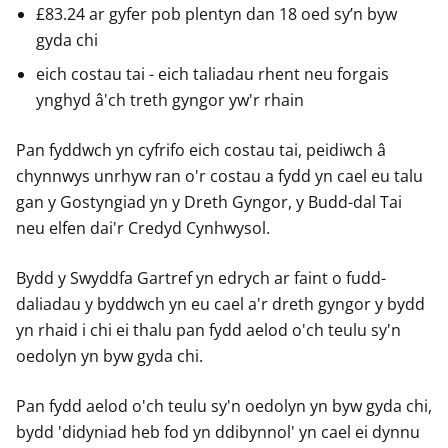
£83.24 ar gyfer pob plentyn dan 18 oed sy’n byw
gyda chi
eich costau tai - eich taliadau rhent neu forgais
ynghyd â'ch treth gyngor yw'r rhain
Pan fyddwch yn cyfrifo eich costau tai, peidiwch â
chynnwys unrhyw ran o'r costau a fydd yn cael eu talu
gan y Gostyngiad yn y Dreth Gyngor, y Budd-dal Tai
neu elfen dai'r Credyd Cynhwysol.
Bydd y Swyddfa Gartref yn edrych ar faint o fudd-
daliadau y byddwch yn eu cael a'r dreth gyngor y bydd
yn rhaid i chi ei thalu pan fydd aelod o'ch teulu sy'n
oedolyn yn byw gyda chi.
Pan fydd aelod o'ch teulu sy'n oedolyn yn byw gyda chi,
bydd 'didyniad heb fod yn ddibynnol' yn cael ei dynnu