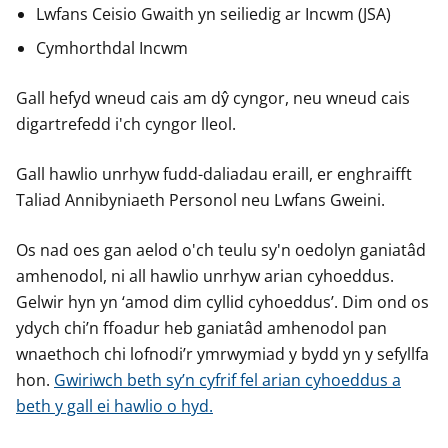
Lwfans Ceisio Gwaith yn seiliedig ar Incwm (JSA)
Cymhorthdal Incwm
Gall hefyd wneud cais am dŷ cyngor, neu wneud cais
digartrefedd i'ch cyngor lleol.
Gall hawlio unrhyw fudd-daliadau eraill, er enghraifft
Taliad Annibyniaeth Personol neu Lwfans Gweini.
Os nad oes gan aelod o'ch teulu sy'n oedolyn ganiatâd
amhenodol, ni all hawlio unrhyw arian cyhoeddus.
Gelwir hyn yn ‘amod dim cyllid cyhoeddus’. Dim ond os
ydych chi’n ffoadur heb ganiatâd amhenodol pan
wnaethoch chi lofnodi’r ymrwymiad y bydd yn y sefyllfa
hon.
Gwiriwch beth sy’n cyfrif fel arian cyhoeddus a
beth y gall ei hawlio o hyd.