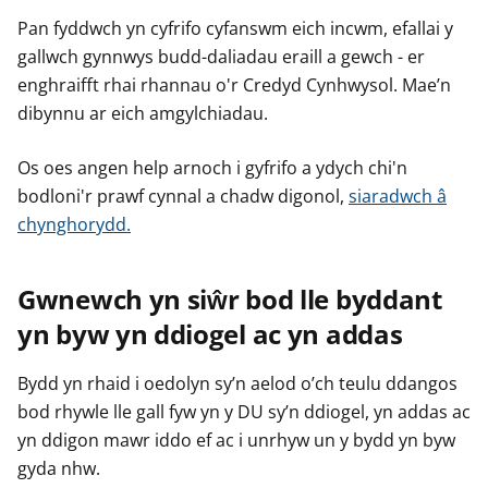
Pan fyddwch yn cyfrifo cyfanswm eich incwm, efallai y
gallwch gynnwys budd-daliadau eraill a gewch - er
enghraifft rhai rhannau o'r Credyd Cynhwysol. Mae’n
dibynnu ar eich amgylchiadau.
Os oes angen help arnoch i gyfrifo a ydych chi'n
bodloni'r prawf cynnal a chadw digonol,
siaradwch â
chynghorydd.
Gwnewch yn siŵr bod lle byddant
yn byw yn ddiogel ac yn addas
Bydd yn rhaid i oedolyn sy’n aelod o’ch teulu ddangos
bod rhywle lle gall fyw yn y DU sy’n ddiogel, yn addas ac
yn ddigon mawr iddo ef ac i unrhyw un y bydd yn byw
gyda nhw.