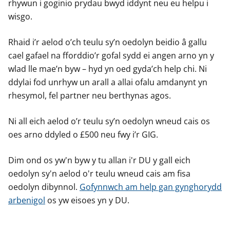
rhywun i goginio prydau bwyd iddynt neu eu helpu i
wisgo.
Rhaid i’r aelod o’ch teulu sy’n oedolyn beidio â gallu
cael gafael na fforddio’r gofal sydd ei angen arno yn y
wlad lle mae’n byw – hyd yn oed gyda’ch help chi. Ni
ddylai fod unrhyw un arall a allai ofalu amdanynt yn
rhesymol, fel partner neu berthynas agos.
Ni all eich aelod o’r teulu sy’n oedolyn wneud cais os
oes arno ddyled o £500 neu fwy i’r GIG.
Dim ond os yw'n byw y tu allan i'r DU y gall eich
oedolyn sy'n aelod o'r teulu wneud cais am fisa
oedolyn dibynnol.
Gofynnwch am help gan gynghorydd
arbenigol
os yw eisoes yn y DU.