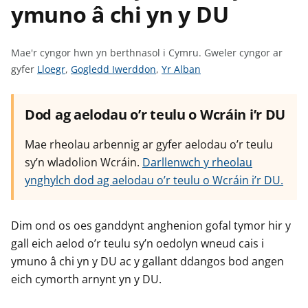
ymuno â chi yn y DU
n
w
y
s
Mae'r cyngor hwn yn berthnasol i Cymru.
Gweler cyngor ar
G
G
G
gyfer
Lloegr
,
Gogledd Iwerddon
,
Yr Alban
w
w
w
e
e
e
Dod ag aelodau o’r teulu o Wcráin i’r DU
l
l
l
e
e
e
Mae rheolau arbennig ar gyfer aelodau o’r teulu
r
r
r
sy’n wladolion Wcráin.
Darllenwch y rheolau
c
c
c
ynghylch dod ag aelodau o’r teulu o Wcráin i’r DU.
y
y
y
n
n
n
g
g
g
Dim ond os oes ganddynt anghenion gofal tymor hir y
o
o
o
gall eich aelod o’r teulu sy’n oedolyn wneud cais i
r
r
r
ymuno â chi yn y DU ac y gallant ddangos bod angen
a
a
a
eich cymorth arnynt yn y DU.
r
r
r
g
g
g