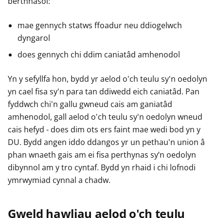
berthnasol:
mae gennych statws ffoadur neu ddiogelwch
dyngarol
does gennych chi ddim caniatâd amhenodol
Yn y sefyllfa hon, bydd yr aelod o'ch teulu sy'n oedolyn
yn cael fisa sy'n para tan ddiwedd eich caniatâd. Pan
fyddwch chi'n gallu gwneud cais am ganiatâd
amhenodol, gall aelod o'ch teulu sy'n oedolyn wneud
cais hefyd - does dim ots ers faint mae wedi bod yn y
DU. Bydd angen iddo ddangos yr un pethau'n union â
phan wnaeth gais am ei fisa perthynas sy’n oedolyn
dibynnol am y tro cyntaf. Bydd yn rhaid i chi lofnodi
ymrwymiad cynnal a chadw.
Gweld hawliau aelod o'ch teulu