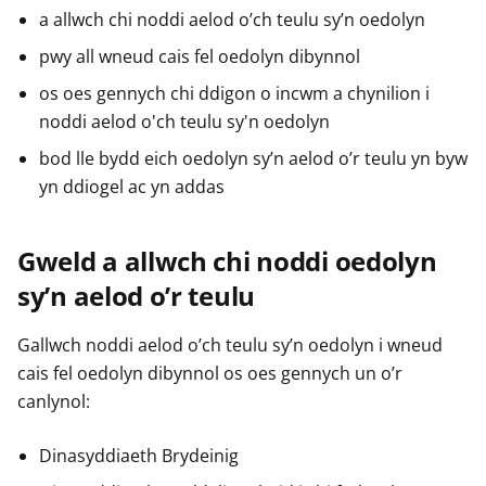
a allwch chi noddi aelod o’ch teulu sy’n oedolyn
pwy all wneud cais fel oedolyn dibynnol
os oes gennych chi ddigon o incwm a chynilion i
noddi aelod o'ch teulu sy'n oedolyn
bod lle bydd eich oedolyn sy’n aelod o’r teulu yn byw
yn ddiogel ac yn addas
Gweld a allwch chi noddi oedolyn
sy’n aelod o’r teulu
Gallwch noddi aelod o’ch teulu sy’n oedolyn i wneud
cais fel oedolyn dibynnol os oes gennych un o’r
canlynol:
Dinasyddiaeth Brydeinig