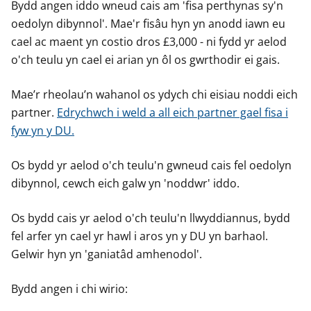
Bydd angen iddo wneud cais am 'fisa perthynas sy'n
y
y
y
oedolyn dibynnol'. Mae'r fisâu hyn yn anodd iawn eu
f
f
f
cael ac maent yn costio dros £3,000 - ni fydd yr aelod
e
e
e
r
r
r
o'ch teulu yn cael ei arian yn ôl os gwrthodir ei gais.
Mae’r rheolau’n wahanol os ydych chi eisiau noddi eich
partner.
Edrychwch i weld a all eich partner gael fisa i
fyw yn y DU.
Os bydd yr aelod o'ch teulu'n gwneud cais fel oedolyn
dibynnol, cewch eich galw yn 'noddwr' iddo.
Os bydd cais yr aelod o'ch teulu'n llwyddiannus, bydd
fel arfer yn cael yr hawl i aros yn y DU yn barhaol.
Gelwir hyn yn 'ganiatâd amhenodol'.
Bydd angen i chi wirio: