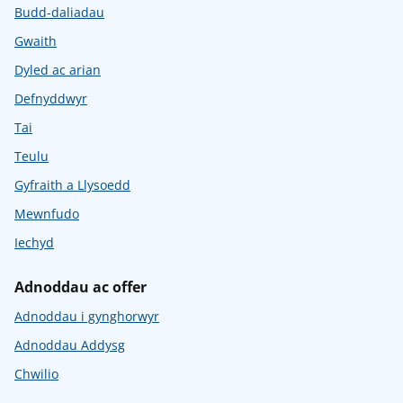
Budd-daliadau
Gwaith
Dyled ac arian
Defnyddwyr
Tai
Teulu
Gyfraith a Llysoedd
Mewnfudo
Iechyd
Adnoddau ac offer
Adnoddau i gynghorwyr
Adnoddau Addysg
Chwilio