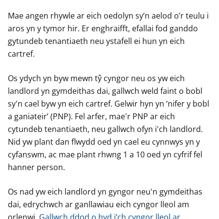
Mae angen rhywle ar eich oedolyn sy’n aelod o’r teulu i
aros yn y tymor hir. Er enghraifft, efallai fod ganddo
gytundeb tenantiaeth neu ystafell ei hun yn eich
cartref.
Os ydych yn byw mewn tŷ cyngor neu os yw eich
landlord yn gymdeithas dai, gallwch weld faint o bobl
sy'n cael byw yn eich cartref. Gelwir hyn yn ‘nifer y bobl
a ganiateir’ (PNP). Fel arfer, mae'r PNP ar eich
cytundeb tenantiaeth, neu gallwch ofyn i'ch landlord.
Nid yw plant dan flwydd oed yn cael eu cynnwys yn y
cyfanswm, ac mae plant rhwng 1 a 10 oed yn cyfrif fel
hanner person.
Os nad yw eich landlord yn gyngor neu'n gymdeithas
dai, edrychwch ar ganllawiau eich cyngor lleol am
orlenwi.
Gallwch ddod o hyd i’ch cyngor lleol ar