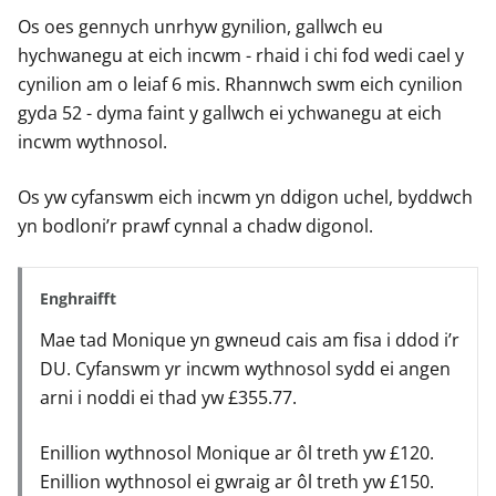
Os oes gennych unrhyw gynilion, gallwch eu
hychwanegu at eich incwm - rhaid i chi fod wedi cael y
cynilion am o leiaf 6 mis. Rhannwch swm eich cynilion
gyda 52 - dyma faint y gallwch ei ychwanegu at eich
incwm wythnosol.
Os yw cyfanswm eich incwm yn ddigon uchel, byddwch
yn bodloni’r prawf cynnal a chadw digonol.
Enghraifft
Mae tad Monique yn gwneud cais am fisa i ddod i’r
DU. Cyfanswm yr incwm wythnosol sydd ei angen
arni i noddi ei thad yw £355.77.
Enillion wythnosol Monique ar ôl treth yw £120.
Enillion wythnosol ei gwraig ar ôl treth yw £150.