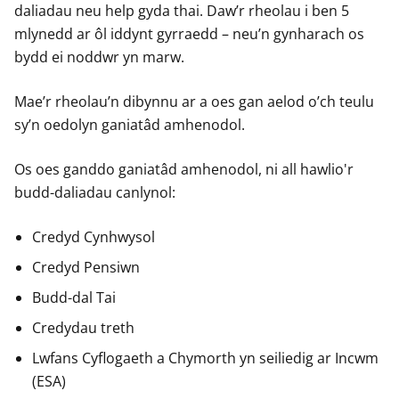
daliadau neu help gyda thai. Daw’r rheolau i ben 5
mlynedd ar ôl iddynt gyrraedd – neu’n gynharach os
bydd ei noddwr yn marw.
Mae’r rheolau’n dibynnu ar a oes gan aelod o’ch teulu
sy’n oedolyn ganiatâd amhenodol.
Os oes ganddo ganiatâd amhenodol, ni all hawlio'r
budd-daliadau canlynol:
Credyd Cynhwysol
Credyd Pensiwn
Budd-dal Tai
Credydau treth
Lwfans Cyflogaeth a Chymorth yn seiliedig ar Incwm
(ESA)