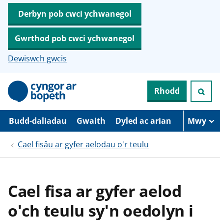
Derbyn pob cwci ychwanegol
Gwrthod pob cwci ychwanegol
Dewiswch gwcis
N
Rhodd
e
i
d
i
Budd-daliadau
Gwaith
Dyled ac arian
Mwy
o
i
Cael fisâu ar gyfer aelodau o'r teulu
’
r
p
r
i
Cael fisa ar gyfer aelod
f
g
o'ch teulu sy'n oedolyn i
y
n