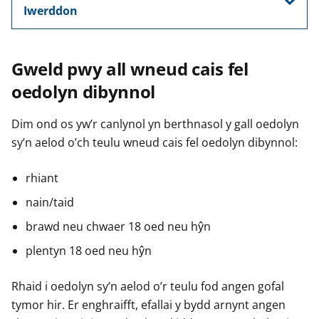
Iwerddon
Gweld pwy all wneud cais fel
oedolyn dibynnol
Dim ond os yw’r canlynol yn berthnasol y gall oedolyn
sy’n aelod o’ch teulu wneud cais fel oedolyn dibynnol:
rhiant
nain/taid
brawd neu chwaer 18 oed neu hŷn
plentyn 18 oed neu hŷn
Rhaid i oedolyn sy’n aelod o’r teulu fod angen gofal
tymor hir. Er enghraifft, efallai y bydd arnynt angen