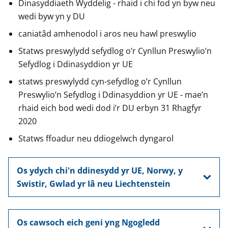
Dinasyddiaeth Wyddelig - rhaid i chi fod yn byw neu
wedi byw yn y DU
caniatâd amhenodol i aros neu hawl preswylio
Statws preswylydd sefydlog o’r Cynllun Preswylio’n
Sefydlog i Ddinasyddion yr UE
statws preswylydd cyn-sefydlog o’r Cynllun
Preswylio’n Sefydlog i Ddinasyddion yr UE - mae’n
rhaid eich bod wedi dod i’r DU erbyn 31 Rhagfyr
2020
Statws ffoadur neu ddiogelwch dyngarol
Os ydych chi'n ddinesydd yr UE, Norwy, y
Swistir, Gwlad yr Iâ neu Liechtenstein
Os cawsoch eich geni yng Ngogledd