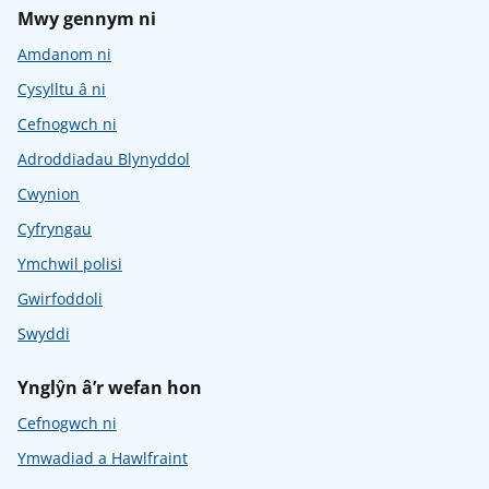
Mwy gennym ni
Amdanom ni
Cysylltu â ni
Cefnogwch ni
Adroddiadau Blynyddol
Cwynion
Cyfryngau
Ymchwil polisi
Gwirfoddoli
Swyddi
Ynglŷn â’r wefan hon
Cefnogwch ni
Ymwadiad a Hawlfraint