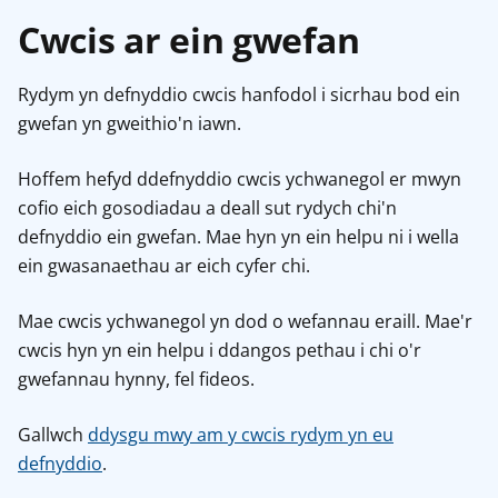
Cwcis ar ein gwefan
Rydym yn defnyddio cwcis hanfodol i sicrhau bod ein
gwefan yn gweithio'n iawn.
Hoffem hefyd ddefnyddio cwcis ychwanegol er mwyn
cofio eich gosodiadau a deall sut rydych chi'n
defnyddio ein gwefan. Mae hyn yn ein helpu ni i wella
ein gwasanaethau ar eich cyfer chi.
Mae cwcis ychwanegol yn dod o wefannau eraill. Mae'r
cwcis hyn yn ein helpu i ddangos pethau i chi o'r
gwefannau hynny, fel fideos.
Gallwch
ddysgu mwy am y cwcis rydym yn eu
defnyddio
.