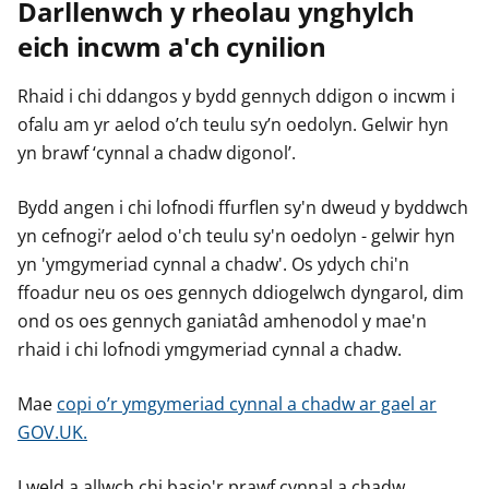
Darllenwch y rheolau ynghylch
eich incwm a'ch cynilion
Rhaid i chi ddangos y bydd gennych ddigon o incwm i
ofalu am yr aelod o’ch teulu sy’n oedolyn. Gelwir hyn
yn brawf ‘cynnal a chadw digonol’.
Bydd angen i chi lofnodi ffurflen sy'n dweud y byddwch
yn cefnogi’r aelod o'ch teulu sy'n oedolyn - gelwir hyn
yn 'ymgymeriad cynnal a chadw'. Os ydych chi'n
ffoadur neu os oes gennych ddiogelwch dyngarol, dim
ond os oes gennych ganiatâd amhenodol y mae'n
rhaid i chi lofnodi ymgymeriad cynnal a chadw.
Mae
copi o’r ymgymeriad cynnal a chadw ar gael ar
GOV.UK.
I weld a allwch chi basio'r prawf cynnal a chadw