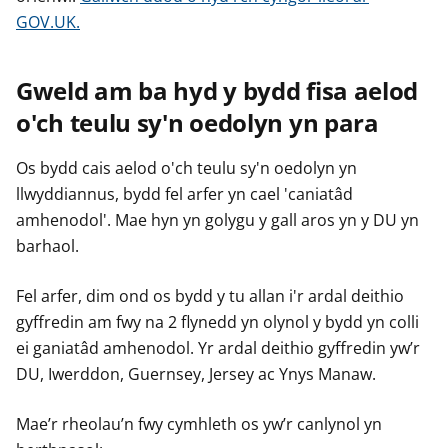
GOV.UK.
Gweld am ba hyd y bydd fisa aelod
o'ch teulu sy'n oedolyn yn para
Os bydd cais aelod o'ch teulu sy'n oedolyn yn
llwyddiannus, bydd fel arfer yn cael 'caniatâd
amhenodol'. Mae hyn yn golygu y gall aros yn y DU yn
barhaol.
Fel arfer, dim ond os bydd y tu allan i'r ardal deithio
gyffredin am fwy na 2 flynedd yn olynol y bydd yn colli
ei ganiatâd amhenodol. Yr ardal deithio gyffredin yw’r
DU, Iwerddon, Guernsey, Jersey ac Ynys Manaw.
Mae’r rheolau’n fwy cymhleth os yw’r canlynol yn