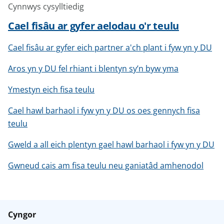
Cynnwys cysylltiedig
Cael fisâu ar gyfer aelodau o'r teulu
Cael fisâu ar gyfer eich partner a'ch plant i fyw yn y DU
Aros yn y DU fel rhiant i blentyn sy’n byw yma
Ymestyn eich fisa teulu
Cael hawl barhaol i fyw yn y DU os oes gennych fisa
teulu
Gweld a all eich plentyn gael hawl barhaol i fyw yn y DU
Gwneud cais am fisa teulu neu ganiatâd amhenodol
Cyngor