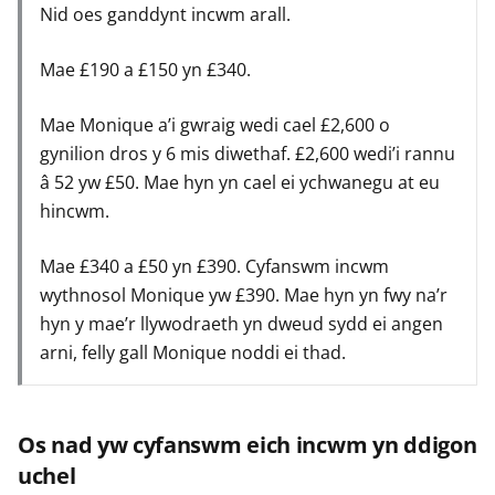
Nid oes ganddynt incwm arall.
Mae £190 a £150 yn £340.
Mae Monique a’i gwraig wedi cael £2,600 o
gynilion dros y 6 mis diwethaf. £2,600 wedi’i rannu
â 52 yw £50. Mae hyn yn cael ei ychwanegu at eu
hincwm.
Mae £340 a £50 yn £390. Cyfanswm incwm
wythnosol Monique yw £390. Mae hyn yn fwy na’r
hyn y mae’r llywodraeth yn dweud sydd ei angen
arni, felly gall Monique noddi ei thad.
Os nad yw cyfanswm eich incwm yn ddigon
uchel