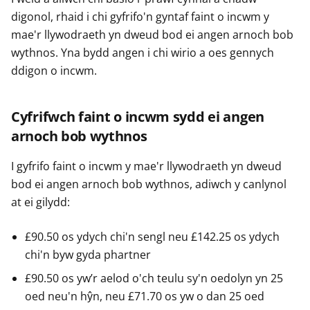
digonol, rhaid i chi gyfrifo'n gyntaf faint o incwm y
mae'r llywodraeth yn dweud bod ei angen arnoch bob
wythnos. Yna bydd angen i chi wirio a oes gennych
ddigon o incwm.
Cyfrifwch faint o incwm sydd ei angen
arnoch bob wythnos
I gyfrifo faint o incwm y mae'r llywodraeth yn dweud
bod ei angen arnoch bob wythnos, adiwch y canlynol
at ei gilydd:
£90.50 os ydych chi'n sengl neu £142.25 os ydych
chi'n byw gyda phartner
£90.50 os yw’r aelod o'ch teulu sy'n oedolyn yn 25
oed neu'n hŷn, neu £71.70 os yw o dan 25 oed