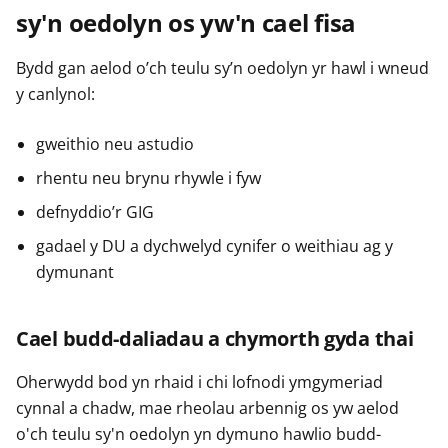
sy'n oedolyn os yw'n cael fisa
Bydd gan aelod o’ch teulu sy’n oedolyn yr hawl i wneud
y canlynol:
gweithio neu astudio
rhentu neu brynu rhywle i fyw
defnyddio’r GIG
gadael y DU a dychwelyd cynifer o weithiau ag y
dymunant
Cael budd-daliadau a chymorth gyda thai
Oherwydd bod yn rhaid i chi lofnodi ymgymeriad
cynnal a chadw, mae rheolau arbennig os yw aelod
o'ch teulu sy'n oedolyn yn dymuno hawlio budd-