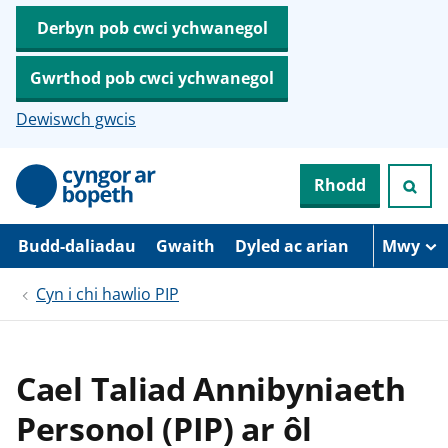
Derbyn pob cwci ychwanegol
Gwrthod pob cwci ychwanegol
Dewiswch gwcis
N
Rhodd
e
i
d
i
Budd-daliadau
Gwaith
Dyled ac arian
Mwy
o
i
Cyn i chi hawlio PIP
’
r
p
r
i
Cael Taliad Annibyniaeth
f
g
Personol (PIP) ar ôl
y
n