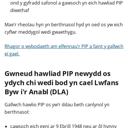
ond y gyfradd safonol a gawsoch yn eich hawliad PIP
diwethaf
Mae’r rheolau hyn yn berthnasol hyd yn oed os yw eich
cyflwr meddygol wedi gwaethygu.
Rhagor o wybodaeth am elfennau’r PIP a faint y gallwch
ei gael.
Gwneud hawliad PIP newydd os
ydych chi wedi bod yn cael Lwfans
Byw i'r Anabl (DLA)
Gallwch hawlio PIP os yw’r ddau beth canlynol yn
berthnasol:
cawsoch eich geni ar 9 Ebrill 1948 neu ar ôl hynny