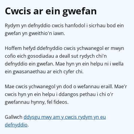
Cwcis ar ein gwefan
Rydym yn defnyddio cwcis hanfodol i sicrhau bod ein
gwefan yn gweithio'n iawn.
Hoffem hefyd ddefnyddio cwcis ychwanegol er mwyn
cofio eich gosodiadau a deall sut rydych chi'n
defnyddio ein gwefan. Mae hyn yn ein helpu ni i wella
ein gwasanaethau ar eich cyfer chi.
Mae cwcis ychwanegol yn dod o wefannau eraill. Mae'r
cwcis hyn yn ein helpu i ddangos pethau i chi o'r
gwefannau hynny, fel fideos.
Gallwch
ddysgu mwy am y cwcis rydym yn eu
defnyddio
.