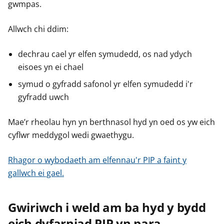
gwmpas.
Allwch chi ddim:
dechrau cael yr elfen symudedd, os nad ydych
eisoes yn ei chael
symud o gyfradd safonol yr elfen symudedd i'r
gyfradd uwch
Mae’r rheolau hyn yn berthnasol hyd yn oed os yw eich
cyflwr meddygol wedi gwaethygu.
Rhagor o wybodaeth am elfennau'r PIP a faint y
gallwch ei gael.
Gwiriwch i weld am ba hyd y bydd
eich dyfarniad PIP yn para