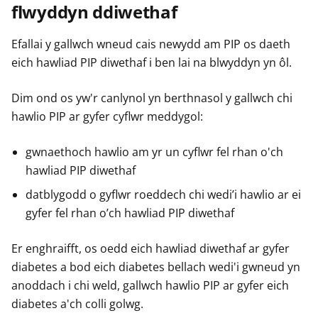
flwyddyn ddiwethaf
Efallai y gallwch wneud cais newydd am PIP os daeth
eich hawliad PIP diwethaf i ben lai na blwyddyn yn ôl.
Dim ond os yw'r canlynol yn berthnasol y gallwch chi
hawlio PIP ar gyfer cyflwr meddygol:
gwnaethoch hawlio am yr un cyflwr fel rhan o'ch
hawliad PIP diwethaf
datblygodd o gyflwr roeddech chi wedi’i hawlio ar ei
gyfer fel rhan o’ch hawliad PIP diwethaf
Er enghraifft, os oedd eich hawliad diwethaf ar gyfer
diabetes a bod eich diabetes bellach wedi'i gwneud yn
anoddach i chi weld, gallwch hawlio PIP ar gyfer eich
diabetes a'ch colli golwg.