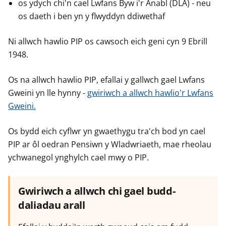
r
r
r
os ydych chi'n cael Lwfans Byw i'r Anabl (DLA) - neu
g
g
g
os daeth i ben yn y flwyddyn ddiwethaf
y
y
y
f
f
f
Ni allwch hawlio PIP os cawsoch eich geni cyn 9 Ebrill
e
e
e
1948.
r
r
r
Os na allwch hawlio PIP, efallai y gallwch gael Lwfans
Gweini yn lle hynny -
gwiriwch a allwch hawlio'r Lwfans
Gweini.
Os bydd eich cyflwr yn gwaethygu tra'ch bod yn cael
PIP ar ôl oedran Pensiwn y Wladwriaeth, mae rheolau
ychwanegol ynghylch cael mwy o PIP.
Gwiriwch a allwch chi gael budd-
daliadau arall