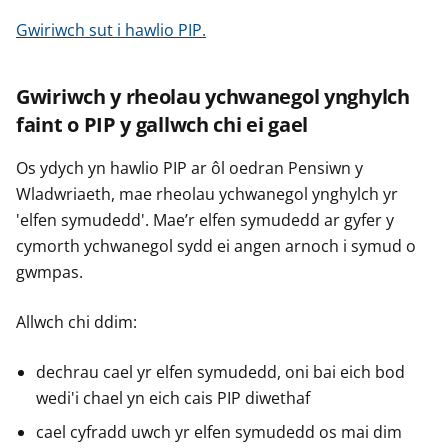
Gwiriwch sut i hawlio PIP.
Gwiriwch y rheolau ychwanegol ynghylch
faint o PIP y gallwch chi ei gael
Os ydych yn hawlio PIP ar ôl oedran Pensiwn y
Wladwriaeth, mae rheolau ychwanegol ynghylch yr
'elfen symudedd'. Mae’r elfen symudedd ar gyfer y
cymorth ychwanegol sydd ei angen arnoch i symud o
gwmpas.
Allwch chi ddim:
dechrau cael yr elfen symudedd, oni bai eich bod
wedi'i chael yn eich cais PIP diwethaf
cael cyfradd uwch yr elfen symudedd os mai dim