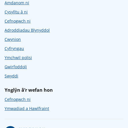
Amdanom ni
Cysylltu â ni
Cefnogwch ni
Adroddiadau Blynyddol
Cwynion
Cyfryngau
Ymchwil polisi
Gwirfoddoli
Swyddi
Ynglŷn â’r wefan hon
Cefnogwch ni
Ymwadiad a Hawlfraint