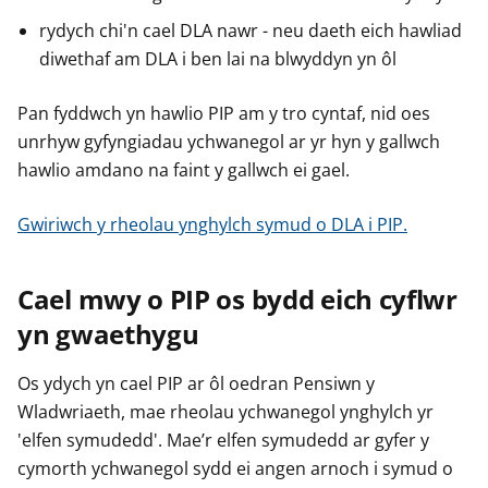
rydych chi'n cael DLA nawr - neu daeth eich hawliad
diwethaf am DLA i ben lai na blwyddyn yn ôl
Pan fyddwch yn hawlio PIP am y tro cyntaf, nid oes
unrhyw gyfyngiadau ychwanegol ar yr hyn y gallwch
hawlio amdano na faint y gallwch ei gael.
Gwiriwch y rheolau ynghylch symud o DLA i PIP.
Cael mwy o PIP os bydd eich cyflwr
yn gwaethygu
Os ydych yn cael PIP ar ôl oedran Pensiwn y
Wladwriaeth, mae rheolau ychwanegol ynghylch yr
'elfen symudedd'. Mae’r elfen symudedd ar gyfer y
cymorth ychwanegol sydd ei angen arnoch i symud o