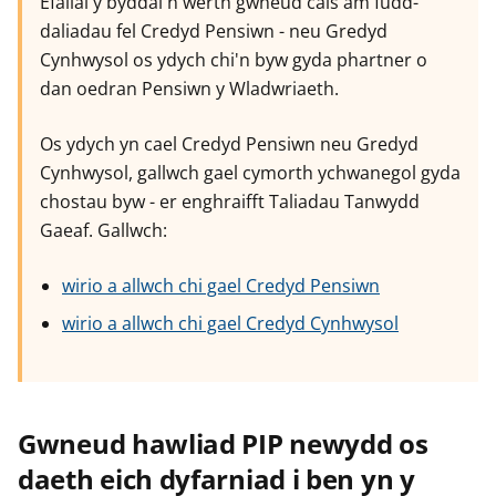
Efallai y byddai'n werth gwneud cais am fudd-
daliadau fel Credyd Pensiwn - neu Gredyd
Cynhwysol os ydych chi'n byw gyda phartner o
dan oedran Pensiwn y Wladwriaeth.
Os ydych yn cael Credyd Pensiwn neu Gredyd
Cynhwysol, gallwch gael cymorth ychwanegol gyda
chostau byw - er enghraifft Taliadau Tanwydd
Gaeaf. Gallwch:
wirio a allwch chi gael Credyd Pensiwn
wirio a allwch chi gael Credyd Cynhwysol
Gwneud hawliad PIP newydd os
daeth eich dyfarniad i ben yn y