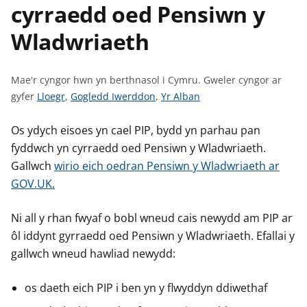
cyrraedd oed Pensiwn y
n
w
y
Wladwriaeth
s
Mae'r cyngor hwn yn berthnasol i Cymru.
Gweler cyngor ar
G
G
G
gyfer
Lloegr
,
Gogledd Iwerddon
,
Yr Alban
w
w
w
e
e
e
Os ydych eisoes yn cael PIP, bydd yn parhau pan
l
l
l
fyddwch yn cyrraedd oed Pensiwn y Wladwriaeth.
e
e
e
Gallwch
wirio eich oedran Pensiwn y Wladwriaeth ar
r
r
r
GOV.UK.
c
c
c
y
y
y
Ni all y rhan fwyaf o bobl wneud cais newydd am PIP ar
n
n
n
ôl iddynt gyrraedd oed Pensiwn y Wladwriaeth. Efallai y
g
g
g
gallwch wneud hawliad newydd:
o
o
o
r
r
r
os daeth eich PIP i ben yn y flwyddyn ddiwethaf
a
a
a