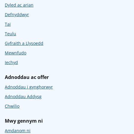
Dyled ac arian
Defnyddwyr
Tai
Teulu
Gyfraith a Llysoedd
Mewnfudo
Iechyd
Adnoddau ac offer
Adnoddau i gynghorwyr
Adnoddau Addysg
Chwilio
Mwy gennym ni
Amdanom ni