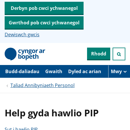
Derbyn pob cwci ychwanegol
Gwrthod pob cwci ychwanegol
Dewiswch gwcis
N
Rhodd
e
i
d
i
Budd-daliadau
Gwaith
Dyled ac arian
Mwy
o
i
Taliad Annibyniaeth Personol
’
r
p
r
i
Help gyda hawlio PIP
f
g
y
n
Sut i hawlio PIP