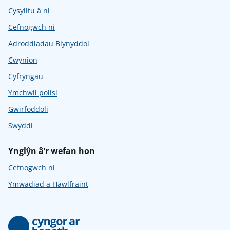
Cysylltu â ni
Cefnogwch ni
Adroddiadau Blynyddol
Cwynion
Cyfryngau
Ymchwil polisi
Gwirfoddoli
Swyddi
Ynglŷn â’r wefan hon
Cefnogwch ni
Ymwadiad a Hawlfraint