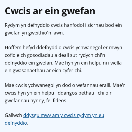
Cwcis ar ein gwefan
Rydym yn defnyddio cwcis hanfodol i sicrhau bod ein
gwefan yn gweithio'n iawn.
Hoffem hefyd ddefnyddio cwcis ychwanegol er mwyn
cofio eich gosodiadau a deall sut rydych chi'n
defnyddio ein gwefan. Mae hyn yn ein helpu ni i wella
ein gwasanaethau ar eich cyfer chi.
Mae cwcis ychwanegol yn dod o wefannau eraill. Mae'r
cwcis hyn yn ein helpu i ddangos pethau i chi o'r
gwefannau hynny, fel fideos.
Gallwch
ddysgu mwy am y cwcis rydym yn eu
defnyddio
.