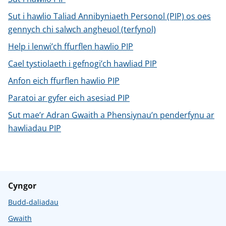
n
w
Sut i hawlio Taliad Annibyniaeth Personol (PIP) os oes
y
gennych chi salwch angheuol (terfynol)
s
Help i lenwi’ch ffurflen hawlio PIP
Cael tystiolaeth i gefnogi’ch hawliad PIP
Anfon eich ffurflen hawlio PIP
Paratoi ar gyfer eich asesiad PIP
Sut mae’r Adran Gwaith a Phensiynau’n penderfynu ar
hawliadau PIP
Cyngor
Budd-daliadau
Gwaith