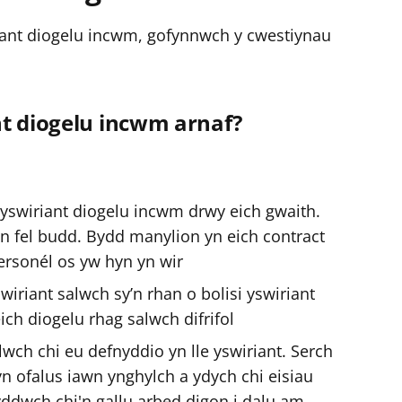
iant diogelu incwm, gofynnwch y cwestiynau
nt diogelu incwm arnaf?
 yswiriant diogelu incwm drwy eich gwaith.
n fel budd. Bydd manylion yn eich contract
bersonél os yw hyn yn wir
swiriant salwch sy’n rhan o bolisi yswiriant
ich diogelu rhag salwch difrifol
lwch chi eu defnyddio yn lle yswiriant. Serch
n ofalus iawn ynghylch a ydych chi eisiau
fyddwch chi'n gallu arbed digon i dalu am