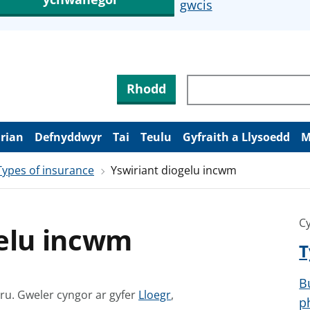
gwcis
Rhodd
arian
Defnyddwyr
Tai
Teulu
Gyfraith a Llysoedd
M
Types of insurance
Yswiriant diogelu incwm
Cy
gelu incwm
T
B
G
mru.
Gweler cyngor ar gyfer
Lloegr
,
p