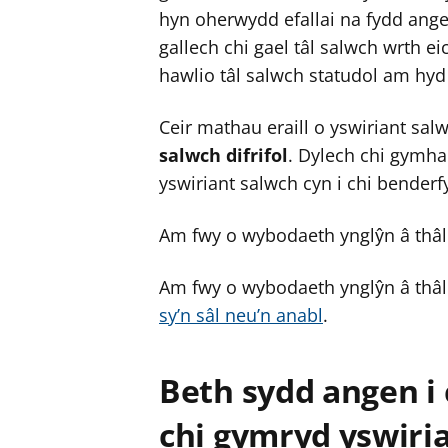
hyn oherwydd efallai na fydd ange
r
r
gallech chi gael tâl salwch wrth ei
hawlio tâl salwch statudol am hyd a
Ceir mathau eraill o yswiriant sal
salwch difrifol
. Dylech chi gymha
yswiriant salwch cyn i chi benderf
Am fwy o wybodaeth ynglŷn â thâl
Am fwy o wybodaeth ynglŷn â thâl
sy’n sâl neu’n anabl
.
Beth sydd angen i
chi gymryd yswiri