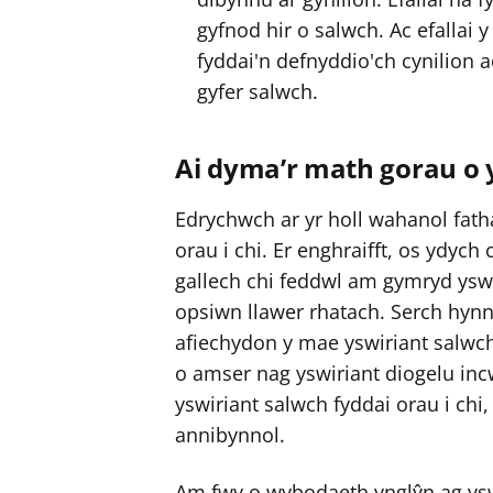
gyfnod hir o salwch. Ac efallai
fyddai'n defnyddio'ch cynilion 
gyfer salwch.
Ai dyma’r math gorau o y
Edrychwch ar yr holl wahanol fath
orau i chi. Er enghraifft, os ydyc
gallech chi feddwl am gymryd yswir
opsiwn llawer rhatach. Serch hyn
afiechydon y mae yswiriant salwch
o amser nag yswiriant diogelu inc
yswiriant salwch fyddai orau i chi
annibynnol.
Am fwy o wybodaeth ynglŷn ag yswi