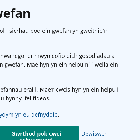
wefan
l i sicrhau bod ein gwefan yn gweithio'n
chwanegol er mwyn cofio eich gosodiadau a
in gwefan. Mae hyn yn ein helpu ni i wella ein
annau eraill. Mae'r cwcis hyn yn ein helpu i
u hynny, fel fideos.
ydym yn eu defnyddio
.
Gwrthod pob cwci
Dewiswch
ychwanegol