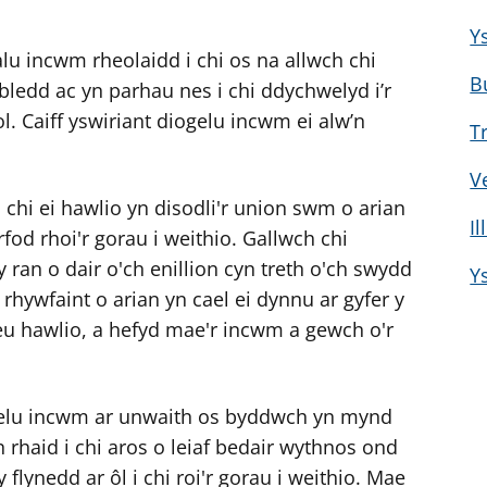
w
e
Y
lu incwm rheolaidd i chi os na allwch chi
l
B
e
ledd ac yn parhau nes i chi ddychwelyd i’r
r
l. Caiff yswiriant diogelu incwm ei alw’n
T
c
y
V
n
 chi ei hawlio yn disodli'r union swm o arian
I
g
rfod rhoi'r gorau i weithio. Gallwch chi
o
ran o dair o'ch enillion cyn treth o'ch swydd
Y
r
hywfaint o arian yn cael ei dynnu ar gyfer y
a
eu hawlio, a hefyd mae'r incwm a gewch o'r
r
g
y
ogelu incwm ar unwaith os byddwch yn mynd
f
n rhaid i chi aros o leiaf bedair wythnos ond
e
flynedd ar ôl i chi roi'r gorau i weithio. Mae
r