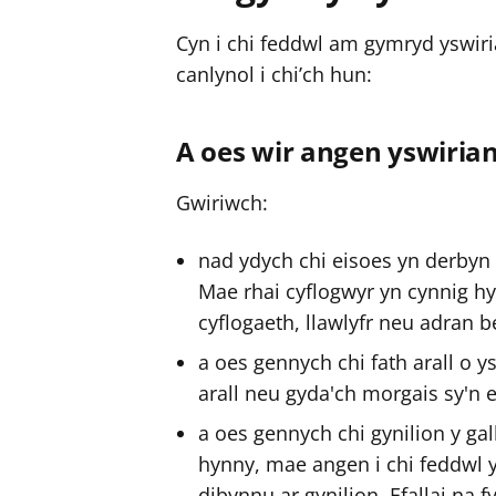
Cyn i chi feddwl am gymryd yswir
canlynol i chi’ch hun:
A oes wir angen yswiria
Gwiriwch:
nad ydych chi eisoes yn derbyn
Mae rhai cyflogwyr yn cynnig hy
cyflogaeth, llawlyfr neu adran 
a oes gennych chi fath arall o y
arall neu gyda'ch morgais sy'n e
a oes gennych chi gynilion y gal
hynny, mae angen i chi feddwl y
dibynnu ar gynilion. Efallai na 