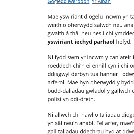
G
G
Gogledd Iwerddon
,
Yr Alban
w
w
Mae yswiriant diogelu incwm yn ta
e
e
l
l
weithio oherwydd salwch neu anab
e
e
gwaith â thâl neu nes i chi ymddeo
r
r
yswiriant iechyd parhaol
hefyd.
c
c
y
y
Ni fydd swm yr incwm y caniateir i
n
n
roeddech chi’n ei ennill cyn i chi o
g
g
ddisgwyl derbyn tua hanner i ddwy 
o
o
arferol. Mae hyn oherwydd y bydd r
r
r
budd-daliadau gwladol y gallwch 
a
a
polisi yn ddi-dreth.
r
r
g
g
Ni allwch chi hawlio taliadau di
y
y
yn sâl neu'n anabl. Fel arfer, mae'
f
f
gall taliadau ddechrau hyd at ddwy 
e
e