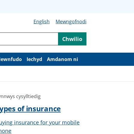
English
Mewngofnodi
Chwilio
ewnfudo
Iechyd
Amdanom ni
nnwys cysylltiedig
ypes of insurance
uying insurance for your mobile
hone