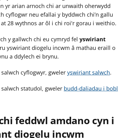
n yr arian arnoch chi ar unwaith oherwydd
ch cyflogwr neu efallai y byddwch chi’n gallu
t 28 wythnos ar ôl i chi roi'r gorau i weithio.
wch y gallwch chi eu cymryd fel
yswiriant
ru yswiriant diogelu incwm â mathau eraill o
ynu a ddylech ei brynu.
 salwch cyflogwyr, gweler
yswiriant salwch
.
 salwch statudol, gweler
budd-daliadau i bobl
 chi feddwl amdano cyn i
ant diogelu incwm