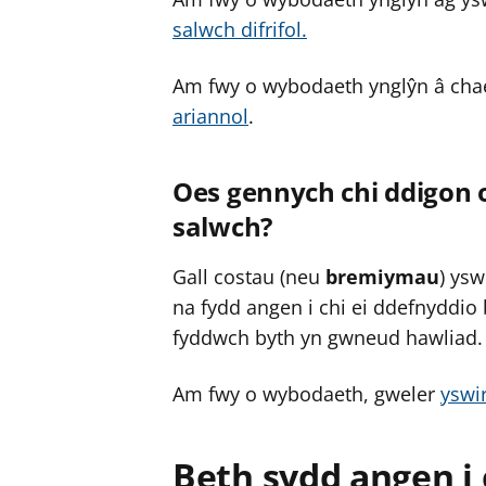
salwch difrifol.
Am fwy o wybodaeth ynglŷn â chae
ariannol
.
Oes gennych chi ddigon o
salwch?
Gall costau (neu
bremiymau
) ysw
na fydd angen i chi ei ddefnyddio
fyddwch byth yn gwneud hawliad.
Am fwy o wybodaeth, gweler
yswi
Beth sydd angen i 