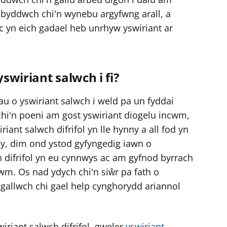
 y byddwch chi'n wynebu argyfwng arall, a
ac yn eich gadael heb unrhyw yswiriant ar
swiriant salwch i fi?
au o yswiriant salwch i weld pa un fyddai
h chi'n poeni am gost yswiriant diogelu incwm,
iant salwch difrifol yn lle hynny a all fod yn
ny, dim ond ystod gyfyngedig iawn o
 difrifol yn eu cynnwys ac am gyfnod byrrach
wm. Os nad ydych chi'n siŵr pa fath o
, gallwch chi gael help cynghorydd ariannol
riant salwch difrifol, gweler
yswiriant