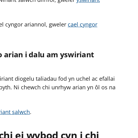
l cyngor ariannol, gweler
cael cyngor
 arian i dalu am yswiriant
iriant diogelu taliadau fod yn uchel ac efallai
 byth. Ni chewch chi unrhyw arian yn ôl os na
riant salwch
.
chi ei wybod cyn i chi