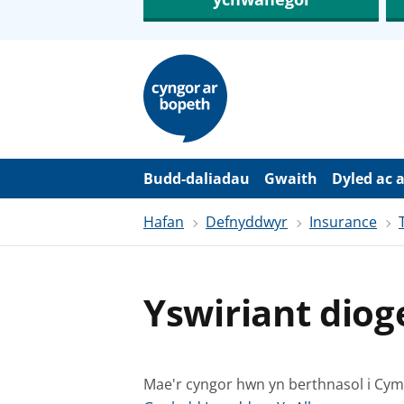
N
e
i
d
i
o
i
’
Budd-daliadau
Gwaith
Dyled ac 
r
p
Hafan
Defnyddwyr
Insurance
r
i
f
g
y
Yswiriant dio
n
n
w
y
s
Mae'r cyngor hwn yn berthnasol i Cy