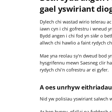
gael yswiriant di
Dylech chi wastad wirio telerau a
iawn cyn i chi gofrestru i wneud y
Bydd angen i chi fod yn siŵr o bet
allwch chi hawlio a faint rydych ch
Mae yna reolau sy'n dweud bod yn 
hysgrifennu mewn Saesneg clir hawd
rydych chi'n cofrestru ar ei gyfer.
A oes unrhyw eithriadau
Nid yw polisïau yswiriant salwch
Ar ben hynny, efallai na fyddwch 