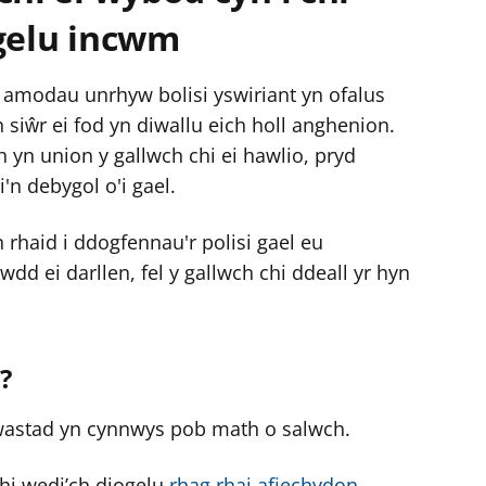
ogelu incwm
c amodau unrhyw bolisi yswiriant yn ofalus
n siŵr ei fod yn diwallu eich holl anghenion.
h yn union y gallwch chi ei hawlio, pryd
i'n debygol o'i gael.
rhaid i ddogfennau'r polisi gael eu
d ei darllen, fel y gallwch chi ddeall yr hyn
?
 wastad yn cynnwys pob math o salwch.
chi wedi’ch diogelu
rhag rhai afiechydon