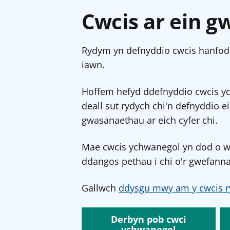
Cwcis ar ein g
Rydym yn defnyddio cwcis hanfodo
iawn.
Hoffem hefyd ddefnyddio cwcis y
deall sut rydych chi'n defnyddio e
gwasanaethau ar eich cyfer chi.
Mae cwcis ychwanegol yn dod o wef
ddangos pethau i chi o'r gwefanna
Gallwch
ddysgu mwy am y cwcis r
Derbyn pob cwci
ychwanegol