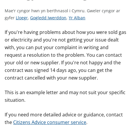
n
w
Mae'r cyngor hwn yn berthnasol i Cymru.
Gweler cyngor ar
y
G
G
G
gyfer
Lloegr
,
Gogledd Iwerddon
,
Yr Alban
s
w
w
w
e
e
e
If you're having problems about how you were sold gas
l
l
l
or electricity and you're not getting your issue dealt
e
e
e
with, you can put your complaint in writing and
r
r
r
request a resolution to the problem. You can contact
c
c
c
your old or new supplier. If you're not happy and the
y
y
y
contract was signed 14 days ago, you can get the
n
n
n
contract cancelled with your new supplier.
g
g
g
o
o
o
This is an example letter and may not suit your specific
r
r
r
situation.
a
a
a
r
r
r
If you need more detailed advice or guidance, contact
g
g
g
the
Citizens Advice consumer service
.
y
y
y
f
f
f