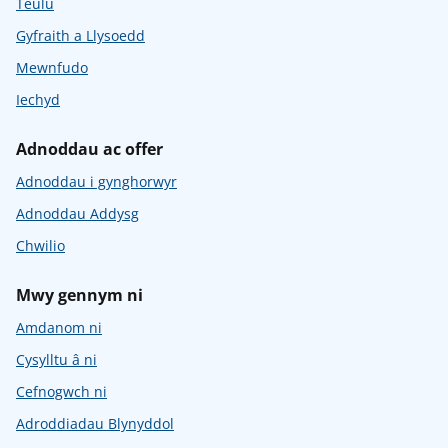
Teulu
Gyfraith a Llysoedd
Mewnfudo
Iechyd
Adnoddau ac offer
Adnoddau i gynghorwyr
Adnoddau Addysg
Chwilio
Mwy gennym ni
Amdanom ni
Cysylltu â ni
Cefnogwch ni
Adroddiadau Blynyddol