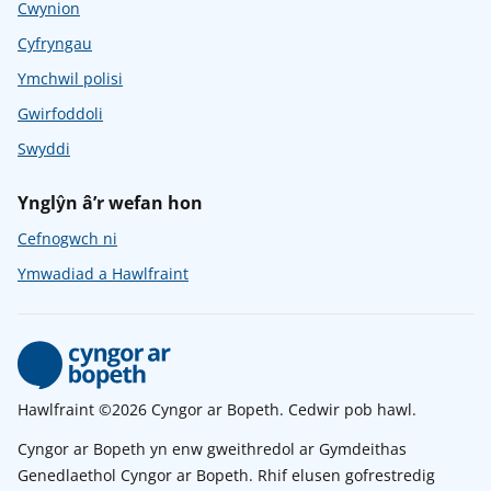
Cwynion
Cyfryngau
Ymchwil polisi
Gwirfoddoli
Swyddi
Ynglŷn â’r wefan hon
Cefnogwch ni
Ymwadiad a Hawlfraint
Hawlfraint ©2026 Cyngor ar Bopeth. Cedwir pob hawl.
Cyngor ar Bopeth yn enw gweithredol ar Gymdeithas
Genedlaethol Cyngor ar Bopeth. Rhif elusen gofrestredig