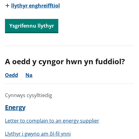
llythyr enghreifftiol
e
e
e
r
r
r
Ysgrifennu llythyr
A oedd y cyngor hwn yn fuddiol?
Oedd
Na
Cynnwys cysylltiedig
Energy
Letter to complain to an energy supplier
Llythyr i gwyno am ôl-fil ynni