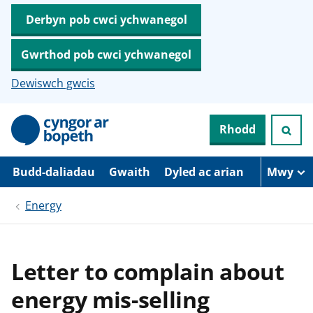
Derbyn pob cwci ychwanegol
Gwrthod pob cwci ychwanegol
Dewiswch gwcis
N
Rhodd
e
i
d
i
Budd-daliadau
Gwaith
Dyled ac arian
Mwy
o
i
Energy
’
r
p
r
i
Letter to complain about
f
g
energy mis-selling
y
n