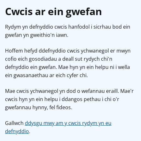
Cwcis ar ein gwefan
Rydym yn defnyddio cwcis hanfodol i sicrhau bod ein
gwefan yn gweithio'n iawn.
Hoffem hefyd ddefnyddio cwcis ychwanegol er mwyn
cofio eich gosodiadau a deall sut rydych chi'n
defnyddio ein gwefan. Mae hyn yn ein helpu ni i wella
ein gwasanaethau ar eich cyfer chi.
Mae cwcis ychwanegol yn dod o wefannau eraill. Mae'r
cwcis hyn yn ein helpu i ddangos pethau i chi o'r
gwefannau hynny, fel fideos.
Gallwch
ddysgu mwy am y cwcis rydym yn eu
defnyddio
.