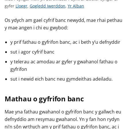
n
G
G
G
gyfer
Lloegr
,
Gogledd Iwerddon
,
Yr Alban
w
w
w
w
y
s
e
e
e
Os ydych am gael cyfrif banc newydd, mae rhai pethau
l
l
l
y mae angen i chi eu gwybod:
e
e
e
r
r
r
y prif fathau o gyfrifon banc, ac i beth y’u defnyddir
c
c
c
sut i agor cyfrif banc
y
y
y
n
n
n
y telerau ac amodau ar gyfer y gwahanol fathau o
g
g
g
gyfrifon
o
o
o
sut i newid eich banc neu gymdeithas adeiladu.
r
r
r
a
a
a
r
r
r
Mathau o gyfrifon banc
g
g
g
y
y
y
Mae yna fathau gwahanol o gyfrifon banc y gallwch eu
f
f
f
defnyddio am resymau gwahanol. Yn y fan hon rydyn
e
e
e
ni’n sôn wrthych am y prif fathau o gyfrifon banc, ac i