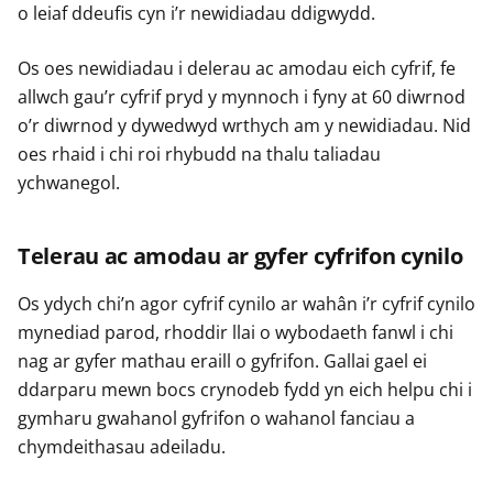
o leiaf ddeufis cyn i’r newidiadau ddigwydd.
Os oes newidiadau i delerau ac amodau eich cyfrif, fe
allwch gau’r cyfrif pryd y mynnoch i fyny at 60 diwrnod
o’r diwrnod y dywedwyd wrthych am y newidiadau. Nid
oes rhaid i chi roi rhybudd na thalu taliadau
ychwanegol.
Telerau ac amodau ar gyfer cyfrifon cynilo
Os ydych chi’n agor cyfrif cynilo ar wahân i’r cyfrif cynilo
mynediad parod, rhoddir llai o wybodaeth fanwl i chi
nag ar gyfer mathau eraill o gyfrifon. Gallai gael ei
ddarparu mewn bocs crynodeb fydd yn eich helpu chi i
gymharu gwahanol gyfrifon o wahanol fanciau a
chymdeithasau adeiladu.