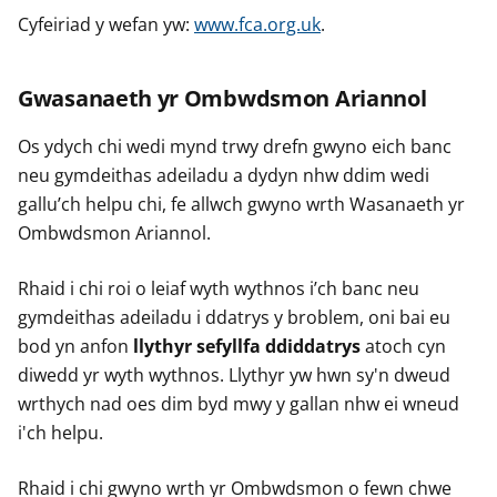
Cyfeiriad y wefan yw:
www.fca.org.uk
.
Gwasanaeth yr Ombwdsmon Ariannol
Os ydych chi wedi mynd trwy drefn gwyno eich banc
neu gymdeithas adeiladu a dydyn nhw ddim wedi
gallu’ch helpu chi, fe allwch gwyno wrth Wasanaeth yr
Ombwdsmon Ariannol.
Rhaid i chi roi o leiaf wyth wythnos i’ch banc neu
gymdeithas adeiladu i ddatrys y broblem, oni bai eu
bod yn anfon
llythyr sefyllfa ddiddatrys
atoch cyn
diwedd yr wyth wythnos. Llythyr yw hwn sy'n dweud
wrthych nad oes dim byd mwy y gallan nhw ei wneud
i'ch helpu.
Rhaid i chi gwyno wrth yr Ombwdsmon o fewn chwe