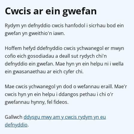
Cwcis ar ein gwefan
Rydym yn defnyddio cwcis hanfodol i sicrhau bod ein
gwefan yn gweithio'n iawn.
Hoffem hefyd ddefnyddio cwcis ychwanegol er mwyn
cofio eich gosodiadau a deall sut rydych chi'n
defnyddio ein gwefan. Mae hyn yn ein helpu ni i wella
ein gwasanaethau ar eich cyfer chi.
Mae cwcis ychwanegol yn dod o wefannau eraill. Mae'r
cwcis hyn yn ein helpu i ddangos pethau i chi o'r
gwefannau hynny, fel fideos.
Gallwch
ddysgu mwy am y cwcis rydym yn eu
defnyddio
.