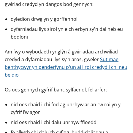
gwiriad credyd yn dangos bod gennych:
dyledion drwg yn y gorffennol
dyfarniadau llys sirol yn eich erbyn sy'n dal heb eu
bodloni
Am fwy o wybodaeth ynglŷn â gwiriadau archwiliad
credyd a dyfarniadau llys sy’n aros, gweler
Sut mae
benthycwyr yn penderfynu p'un ai i roi credyd i chi neu
beidio
Os oes gennych gyfrif banc sylfaenol, fel arfer:
nid oes rhaid i chi fod ag unrhyw arian i’w roi yn y
cyfrif i’w agor
nid oes rhaid i chi dalu unrhyw ffioedd
fe allwch chi dalu’ch cyflog, budd-daliadau a