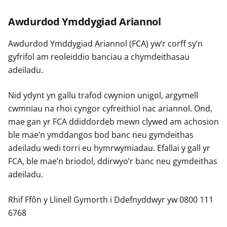
Awdurdod Ymddygiad Ariannol
Awdurdod Ymddygiad Ariannol (FCA) yw’r corff sy’n
gyfrifol am reoleiddio banciau a chymdeithasau
adeiladu.
Nid ydynt yn gallu trafod cwynion unigol, argymell
cwmnïau na rhoi cyngor cyfreithiol nac ariannol. Ond,
mae gan yr FCA ddiddordeb mewn clywed am achosion
ble mae’n ymddangos bod banc neu gymdeithas
adeiladu wedi torri eu hymrwymiadau. Efallai y gall yr
FCA, ble mae’n briodol, ddirwyo’r banc neu gymdeithas
adeiladu.
Rhif Ffôn y Llinell Gymorth i Ddefnyddwyr yw 0800 111
6768