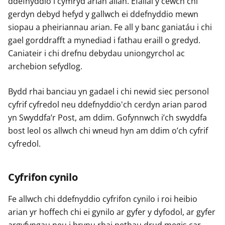
ddefnyddio i cymryd arian allan. Efallai y cewch chi
gerdyn debyd hefyd y gallwch ei ddefnyddio mewn
siopau a pheiriannau arian. Fe all y banc ganiatáu i chi
gael gorddrafft a mynediad i fathau eraill o gredyd.
Caniateir i chi drefnu debydau uniongyrchol ac
archebion sefydlog.
Bydd rhai banciau yn gadael i chi newid siec personol
cyfrif cyfredol neu ddefnyddio'ch cerdyn arian parod
yn Swyddfa’r Post, am ddim. Gofynnwch i’ch swyddfa
bost leol os allwch chi wneud hyn am ddim o’ch cyfrif
cyfredol.
Cyfrifon cynilo
Fe allwch chi ddefnyddio cyfrifon cynilo i roi heibio
arian yr hoffech chi ei gynilo ar gyfer y dyfodol, ar gyfer