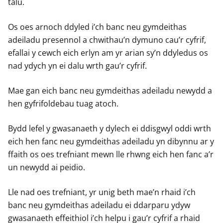
talu.
Os oes arnoch ddyled i’ch banc neu gymdeithas
adeiladu presennol a chwithau’n dymuno cau’r cyfrif,
efallai y cewch eich erlyn am yr arian sy’n ddyledus os
nad ydych yn ei dalu wrth gau’r cyfrif.
Mae gan eich banc neu gymdeithas adeiladu newydd a
hen gyfrifoldebau tuag atoch.
Bydd lefel y gwasanaeth y dylech ei ddisgwyl oddi wrth
eich hen fanc neu gymdeithas adeiladu yn dibynnu ar y
ffaith os oes trefniant mewn lle rhwng eich hen fanc a’r
un newydd ai peidio.
Lle nad oes trefniant, yr unig beth mae’n rhaid i’ch
banc neu gymdeithas adeiladu ei ddarparu ydyw
gwasanaeth effeithiol i’ch helpu i gau’r cyfrif a rhaid