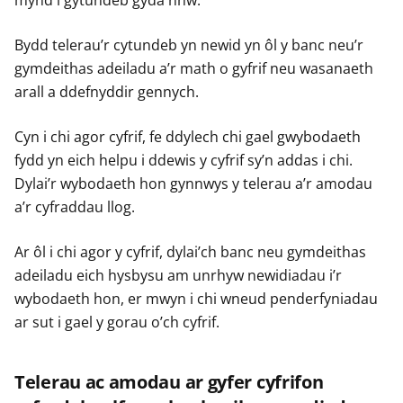
mynd i gytundeb gyda nhw.
Bydd telerau’r cytundeb yn newid yn ôl y banc neu’r
gymdeithas adeiladu a’r math o gyfrif neu wasanaeth
arall a ddefnyddir gennych.
Cyn i chi agor cyfrif, fe ddylech chi gael gwybodaeth
fydd yn eich helpu i ddewis y cyfrif sy’n addas i chi.
Dylai’r wybodaeth hon gynnwys y telerau a’r amodau
a’r cyfraddau llog.
Ar ôl i chi agor y cyfrif, dylai’ch banc neu gymdeithas
adeiladu eich hysbysu am unrhyw newidiadau i’r
wybodaeth hon, er mwyn i chi wneud penderfyniadau
ar sut i gael y gorau o’ch cyfrif.
Telerau ac amodau ar gyfer cyfrifon