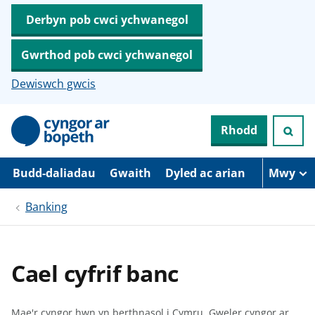
Derbyn pob cwci ychwanegol
Gwrthod pob cwci ychwanegol
Dewiswch gwcis
N
Rhodd
e
i
d
i
Budd-daliadau
Gwaith
Dyled ac arian
Mwy
o
i
Banking
’
r
p
r
i
Cael cyfrif banc
f
g
y
n
Mae'r cyngor hwn yn berthnasol i Cymru.
Gweler cyngor ar