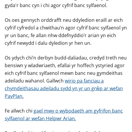
gyda'r banc cyn i chi agor cyfrif banc sylfaenol.
Os oes gennych orddrafft neu ddyledion eraill ar eich
cyfrif cyfredol a chwithau’n agor cyfrif banc sylfaenol yn
yr un banc, fe allan nhw ddefnyddio’r arian yn eich
cyfrif newydd i dalu dyledion yr hen un.
Os ydych chi’n derbyn budd-daliadau, credyd treth neu
bensiwn y wladwriaeth, efallai yr hoffech ystyried agor
eich cyfrif banc sylfaenol mewn banc neu gymdeithas
adeiladu wahanol. Gallwch
wirio pa fanciau a
chymdeithasau adeiladu sydd yn yr un grŵp ar wefan
PayPlan.
Fe allwch chi
gael mwy o wybodaeth am gyfrifon banc
sylfaenol ar wefan Helpwr Arian.