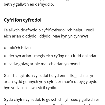
r
r
r
beth y gallwch eu defnyddio.
Cyfrifon cyfredol
Fe allwch ddefnyddio cyfrif cyfredol i’ch helpu i reoli
eich arian o ddydd i ddydd. Mae hyn yn cynnwys:
talu’ch biliau
derbyn arian - megis eich cyflog neu fudd-daliadau
cadw golwg ar ble mae’ch arian yn mynd
Gall rhai cyfrifon cyfredol hefyd ennill llog i chi ar yr
arian sydd gennych yn y cyfrif, er mae’n debyg y bydd
hyn yn llai na sawl cyfrif cynilo.
Gyda chyfrif cyfredol, fe gewch chi lyfr siec y gallwch ei