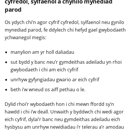
cyfredol, sylfaenol a chynilo mynediad
parod
Os ydych chi’n agor cyfrif cyfredol, sylfaenol neu gynilo
mynediad parod, fe ddylech chi hefyd gael gwybodaeth
ychwanegol megis:
manylion am yr holl daliadau
sut bydd y banc neu’r gymdeithas adeiladu yn rhoi
gwybodaeth i chi am eich cyfrif
unrhyw gyfyngiadau gwario ar eich cyfrif
beth i’w wneud os aiff pethau o le.
Dylid rhoi’r wybodaeth hon i chi mewn ffordd sy’n
hawdd i chi i’w deall. Unwaith y byddwch chi wedi agor
eich cyfrif, dylai’r banc neu gymdeithas adeiladu eich
hysbysu am unrhyw newidiadau i’r telerau a’r amodau