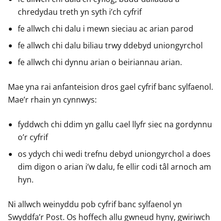
chredydau treth yn syth i’ch cyfrif
fe allwch chi dalu i mewn sieciau ac arian parod
fe allwch chi dalu biliau trwy ddebyd uniongyrchol
fe allwch chi dynnu arian o beiriannau arian.
Mae yna rai anfanteision dros gael cyfrif banc sylfaenol.
Mae’r rhain yn cynnwys:
fyddwch chi ddim yn gallu cael llyfr siec na gordynnu
o’r cyfrif
os ydych chi wedi trefnu debyd uniongyrchol a does
dim digon o arian i’w dalu, fe ellir codi tâl arnoch am
hyn.
Ni allwch weinyddu pob cyfrif banc sylfaenol yn
Swyddfa’r Post. Os hoffech allu gwneud hyny, gwiriwch