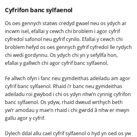
Cyfrifon banc sylfaenol
Os oes gennych statws credyd gwael neu os ydych ar
incwm isel, efallai y cewch chi broblem i agor cyfrif
cyfredol safonol neu gyfrif cynilo. Efallai y cewch chi
broblem hefyd os oes gennych gyfrif cyfredol lle rydych
chi wedi gordynnu. Os ydych chi yn y sefyllfa hon,
efallai y gallwch chi agor cyfrif banc sylfaenol.
Fe allwch ofyn i fanc neu gymdeithas adeiladu am agor
cyfrif banc sylfaenol. Rhaid i’r banc neu gymdeithas
adeiladu roi gwybod i chi os ydyn nhw’n cynnig cyfrifon
banc sylfaenol. Os ydyw, rhaid dweud wrthych beth
yw’r amodau y mae’n rhaid i chi gwrdd â nhw er mwyn
gallu agor y cyfrif.
Dylech ddal allu cael cyfrif sylfaenol o hyd yn oed os yw