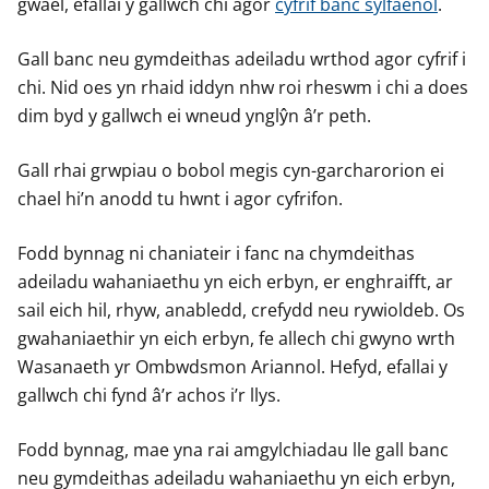
gwael, efallai y gallwch chi agor
cyfrif banc sylfaenol
.
Gall banc neu gymdeithas adeiladu wrthod agor cyfrif i
chi. Nid oes yn rhaid iddyn nhw roi rheswm i chi a does
dim byd y gallwch ei wneud ynglŷn â’r peth.
Gall rhai grwpiau o bobol megis cyn-garcharorion ei
chael hi’n anodd tu hwnt i agor cyfrifon.
Fodd bynnag ni chaniateir i fanc na chymdeithas
adeiladu wahaniaethu yn eich erbyn, er enghraifft, ar
sail eich hil, rhyw, anabledd, crefydd neu rywioldeb. Os
gwahaniaethir yn eich erbyn, fe allech chi gwyno wrth
Wasanaeth yr Ombwdsmon Ariannol. Hefyd, efallai y
gallwch chi fynd â’r achos i’r llys.
Fodd bynnag, mae yna rai amgylchiadau lle gall banc
neu gymdeithas adeiladu wahaniaethu yn eich erbyn,