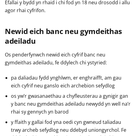
Efallai y bydd yn rhaid i chi fod yn 18 neu drosodd i allu
agor rhai cyfrifon.
Newid eich banc neu gymdeithas
adeiladu
Os penderfynwch newid eich cyfrif banc neu
gymdeithas adeiladu, fe ddylech chi ystyried:
pa daliadau fydd ynghlwm, er enghraifft, am gau
eich cyfrif neu ganslo eich archebion sefydlog
os yw’r gwasanaethau a chyfleusterau a gynigir gan
y banc neu gymdeithas adeiladu newydd yn well na’r
rhai sy gennych yn barod
y ffaith y gallai fod yna oedi cyn gwneud taliadau
trwy archeb sefydlog neu ddebyd uniongyrchol. Fe