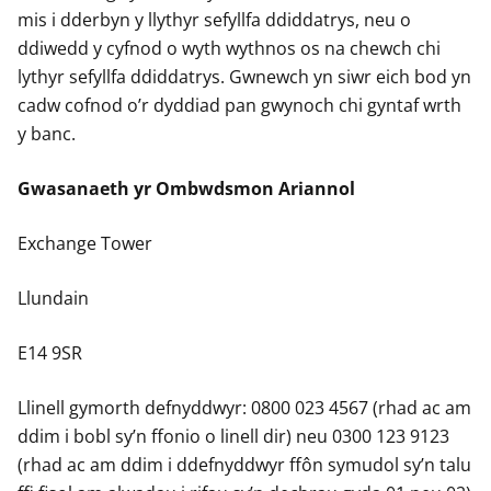
mis i dderbyn y llythyr sefyllfa ddiddatrys, neu o
ddiwedd y cyfnod o wyth wythnos os na chewch chi
lythyr sefyllfa ddiddatrys. Gwnewch yn siwr eich bod yn
cadw cofnod o’r dyddiad pan gwynoch chi gyntaf wrth
y banc.
Gwasanaeth yr Ombwdsmon Ariannol
Exchange Tower
Llundain
E14 9SR
Llinell gymorth defnyddwyr: 0800 023 4567 (rhad ac am
ddim i bobl sy’n ffonio o linell dir) neu 0300 123 9123
(rhad ac am ddim i ddefnyddwyr ffôn symudol sy’n talu