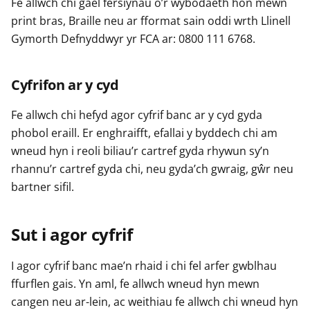
Fe allwch chi gael fersiynau o’r wybodaeth hon mewn
print bras, Braille neu ar fformat sain oddi wrth Llinell
Gymorth Defnyddwyr yr FCA ar: 0800 111 6768.
Cyfrifon ar y cyd
Fe allwch chi hefyd agor cyfrif banc ar y cyd gyda
phobol eraill. Er enghraifft, efallai y byddech chi am
wneud hyn i reoli biliau’r cartref gyda rhywun sy’n
rhannu’r cartref gyda chi, neu gyda’ch gwraig, gŵr neu
bartner sifil.
Sut i agor cyfrif
I agor cyfrif banc mae’n rhaid i chi fel arfer gwblhau
ffurflen gais. Yn aml, fe allwch wneud hyn mewn
cangen neu ar-lein, ac weithiau fe allwch chi wneud hyn