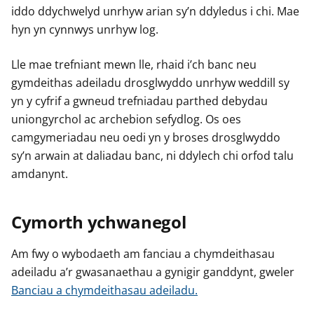
iddo ddychwelyd unrhyw arian sy’n ddyledus i chi. Mae
hyn yn cynnwys unrhyw log.
Lle mae trefniant mewn lle, rhaid i’ch banc neu
gymdeithas adeiladu drosglwyddo unrhyw weddill sy
yn y cyfrif a gwneud trefniadau parthed debydau
uniongyrchol ac archebion sefydlog. Os oes
camgymeriadau neu oedi yn y broses drosglwyddo
sy’n arwain at daliadau banc, ni ddylech chi orfod talu
amdanynt.
Cymorth ychwanegol
Am fwy o wybodaeth am fanciau a chymdeithasau
adeiladu a’r gwasanaethau a gynigir ganddynt, gweler
Banciau a chymdeithasau adeiladu.