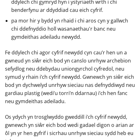
ddylech chi gymryd hyn i ystyriaeth wrth i chi
benderfynu ar ddyddiad cau eich cyfrif.
pa mor hir y bydd yn rhaid i chi aros cyn y gallwch
chi ddefnyddio holl wasanaethau'r banc neu
gymdeithas adeiladu newydd.
Fe ddylech chi agor cyfrif newydd cyn cau’r hen un a
gwneud yn siŵr eich bod yn canslo unrhyw archebion
sefydlog neu ddebydau uniongyrchol cyfredol, neu
symud y rhain i’ch cyfrif newydd. Gwnewch yn siŵr eich
bod yn dychwelyd unrhyw sieciau nas defnyddiwyd neu
gardiau plastig (wedi’u torri’n ddarnau) i’ch hen fanc
neu gymdeithas adeiladu.
Os ydych yn trosglwyddo gweddill i’ch cyfrif newydd,
gwnewch yn siŵr eich bod wedi gadael digon o arian ar
ôl yn yr hen gyfrif i sicrhau unrhyw sieciau sydd heb eu