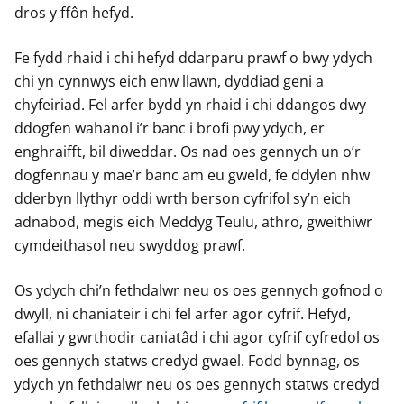
dros y ffôn hefyd.
Fe fydd rhaid i chi hefyd ddarparu prawf o bwy ydych
chi yn cynnwys eich enw llawn, dyddiad geni a
chyfeiriad. Fel arfer bydd yn rhaid i chi ddangos dwy
ddogfen wahanol i’r banc i brofi pwy ydych, er
enghraifft, bil diweddar. Os nad oes gennych un o’r
dogfennau y mae’r banc am eu gweld, fe ddylen nhw
dderbyn llythyr oddi wrth berson cyfrifol sy’n eich
adnabod, megis eich Meddyg Teulu, athro, gweithiwr
cymdeithasol neu swyddog prawf.
Os ydych chi’n fethdalwr neu os oes gennych gofnod o
dwyll, ni chaniateir i chi fel arfer agor cyfrif. Hefyd,
efallai y gwrthodir caniatâd i chi agor cyfrif cyfredol os
oes gennych statws credyd gwael. Fodd bynnag, os
ydych yn fethdalwr neu os oes gennych statws credyd