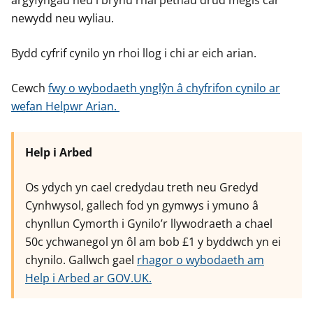
argyfyngau neu i brynu rhai pethau drud megis car
newydd neu wyliau.
Bydd cyfrif cynilo yn rhoi llog i chi ar eich arian.
Cewch
fwy o wybodaeth ynglŷn â chyfrifon cynilo ar
wefan Helpwr Arian.
Help i Arbed
Os ydych yn cael credydau treth neu Gredyd
Cynhwysol, gallech fod yn gymwys i ymuno â
chynllun Cymorth i Gynilo’r llywodraeth a chael
50c ychwanegol yn ôl am bob £1 y byddwch yn ei
chynilo. Gallwch gael
rhagor o wybodaeth am
Help i Arbed ar GOV.UK.