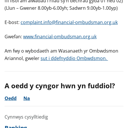
ffi fisol am alwadau i rifau sy’n dechrau gyda 01 neu 02)
(Llun – Gwener 8.00yb-6.00yh; Sadwrn 9.00yb-1.00yp)
E-bost:
complaint.info@financial-ombudsman.org.uk
Gwefan:
www.financial-ombudsman.org.uk
Am fwy o wybodaeth am Wasanaeth yr Ombwdsmon
Ariannol, gweler
sut i ddefnyddio Ombwdsmon.
A oedd y cyngor hwn yn fuddiol?
Oedd
Na
Cynnwys cysylltiedig
Banking