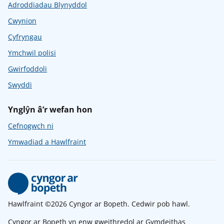
Adroddiadau Blynyddol
Cwynion
Cyfryngau
Ymchwil polisi
Gwirfoddoli
Swyddi
Ynglŷn â’r wefan hon
Cefnogwch ni
Ymwadiad a Hawlfraint
Hawlfraint ©2026 Cyngor ar Bopeth. Cedwir pob hawl.
Cyngor ar Bopeth yn enw gweithredol ar Gymdeithas