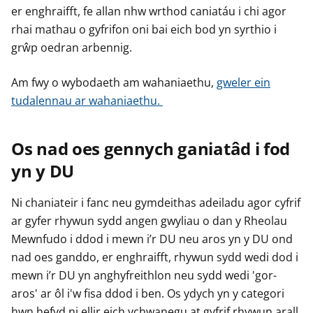
er enghraifft, fe allan nhw wrthod caniatáu i chi agor
rhai mathau o gyfrifon oni bai eich bod yn syrthio i
grŵp oedran arbennig.
Am fwy o wybodaeth am wahaniaethu,
gweler ein
tudalennau ar wahaniaethu.
Os nad oes gennych ganiatâd i fod
yn y DU
Ni chaniateir i fanc neu gymdeithas adeiladu agor cyfrif
ar gyfer rhywun sydd angen gwyliau o dan y Rheolau
Mewnfudo i ddod i mewn i’r DU neu aros yn y DU ond
nad oes ganddo, er enghraifft, rhywun sydd wedi dod i
mewn i’r DU yn anghyfreithlon neu sydd wedi 'gor-
aros' ar ôl i'w fisa ddod i ben. Os ydych yn y categori
hwn hefyd ni ellir eich ychwanegu at gyfrif rhywun arall