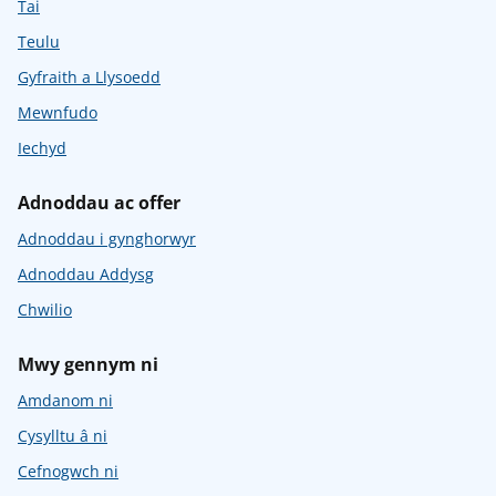
Tai
Teulu
Gyfraith a Llysoedd
Mewnfudo
Iechyd
Adnoddau ac offer
Adnoddau i gynghorwyr
Adnoddau Addysg
Chwilio
Mwy gennym ni
Amdanom ni
Cysylltu â ni
Cefnogwch ni