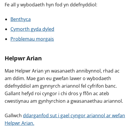
Fe all y wybodaeth hyn fod yn ddefnyddiol:
Benthyca
Cymorth gyda dyled
Problemau morgais
Helpwr Arian
Mae Helpwr Arian yn wasanaeth annibynnol, rhad ac
am ddim. Mae gan eu gwefan lawer o wybodaeth
ddefnyddiol am gynnyrch ariannol fel cyfrifon banc.
Gallant hefyd roi cyngor i chi dros y ffôn ac ateb
cwestiynau am gynhyrchion a gwasanaethau ariannol.
Gallwch
ddarganfod sut i gael cyngor ariannol ar wefan
Helpwr Arian.