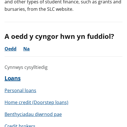
r
r
r
and other types of student finance, such as grants and
bursaries, from the SLC website.
A oedd y cyngor hwn yn fuddiol?
Oedd
Na
Cynnwys cysylltiedig
Loans
Personal loans
Home credit (Doorstep loans)
Benthyciadau diwrnod pae
Credit brokers