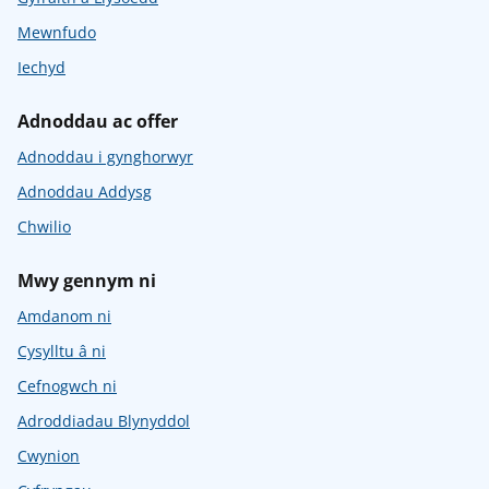
Mewnfudo
Iechyd
Adnoddau ac offer
Adnoddau i gynghorwyr
Adnoddau Addysg
Chwilio
Mwy gennym ni
Amdanom ni
Cysylltu â ni
Cefnogwch ni
Adroddiadau Blynyddol
Cwynion