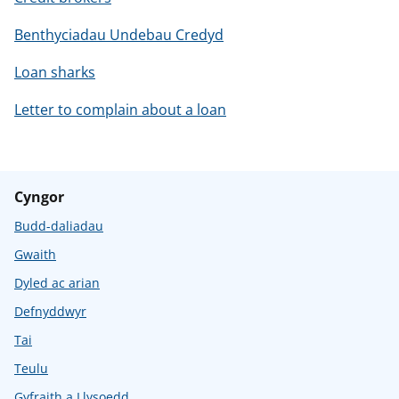
Benthyciadau Undebau Credyd
Loan sharks
Letter to complain about a loan
Cyngor
Budd-daliadau
Gwaith
Dyled ac arian
Defnyddwyr
Tai
Teulu
Gyfraith a Llysoedd