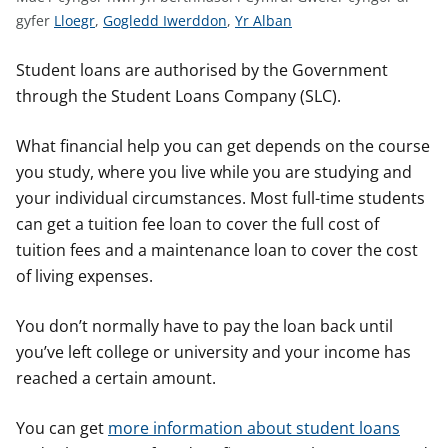
n
G
G
G
gyfer
Lloegr
,
Gogledd Iwerddon
,
Yr Alban
w
w
w
w
y
s
e
e
e
Student loans are authorised by the Government
l
l
l
through the Student Loans Company (SLC).
e
e
e
r
r
r
What financial help you can get depends on the course
c
c
c
you study, where you live while you are studying and
y
y
y
your individual circumstances. Most full-time students
n
n
n
can get a tuition fee loan to cover the full cost of
g
g
g
tuition fees and a maintenance loan to cover the cost
o
o
o
of living expenses.
r
r
r
a
a
a
You don’t normally have to pay the loan back until
r
r
r
you’ve left college or university and your income has
g
g
g
reached a certain amount.
y
y
y
f
f
f
You can get
more information about student loans
e
e
e