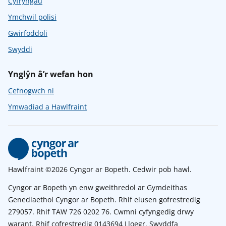
Cyfryngau
Ymchwil polisi
Gwirfoddoli
Swyddi
Ynglŷn â’r wefan hon
Cefnogwch ni
Ymwadiad a Hawlfraint
Hawlfraint ©2026 Cyngor ar Bopeth. Cedwir pob hawl.
Cyngor ar Bopeth yn enw gweithredol ar Gymdeithas
Genedlaethol Cyngor ar Bopeth. Rhif elusen gofrestredig
279057. Rhif TAW 726 0202 76. Cwmni cyfyngedig drwy
warant. Rhif cofrestredig 0143694 Lloegr. Swyddfa