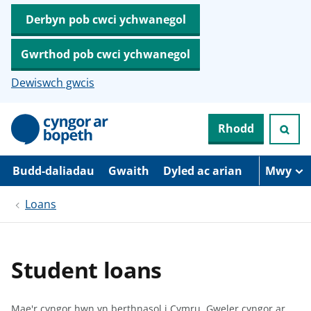
Derbyn pob cwci ychwanegol
Gwrthod pob cwci ychwanegol
Dewiswch gwcis
N
Rhodd
e
i
d
i
Budd-daliadau
Gwaith
Dyled ac arian
Mwy
o
i
Loans
’
r
p
r
i
Student loans
f
g
y
n
Mae'r cyngor hwn yn berthnasol i Cymru.
Gweler cyngor ar