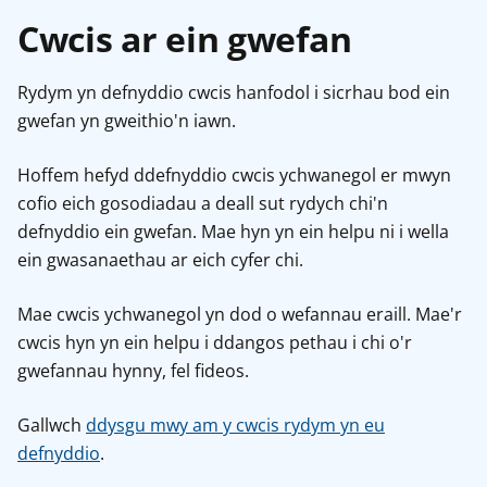
Cwcis ar ein gwefan
Rydym yn defnyddio cwcis hanfodol i sicrhau bod ein
gwefan yn gweithio'n iawn.
Hoffem hefyd ddefnyddio cwcis ychwanegol er mwyn
cofio eich gosodiadau a deall sut rydych chi'n
defnyddio ein gwefan. Mae hyn yn ein helpu ni i wella
ein gwasanaethau ar eich cyfer chi.
Mae cwcis ychwanegol yn dod o wefannau eraill. Mae'r
cwcis hyn yn ein helpu i ddangos pethau i chi o'r
gwefannau hynny, fel fideos.
Gallwch
ddysgu mwy am y cwcis rydym yn eu
defnyddio
.