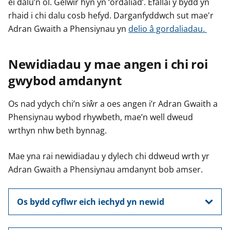
ei dalu’n ôl. Gelwir hyn yn ‘ordaliad’. Efallai y bydd yn
rhaid i chi dalu cosb hefyd. Darganfyddwch sut mae'r
Adran Gwaith a Phensiynau yn
delio â gordaliadau.
Newidiadau y mae angen i chi roi
gwybod amdanynt
Os nad ydych chi’n siŵr a oes angen i’r Adran Gwaith a
Phensiynau wybod rhywbeth, mae’n well dweud
wrthyn nhw beth bynnag.
Mae yna rai newidiadau y dylech chi ddweud wrth yr
Adran Gwaith a Phensiynau amdanynt bob amser.
Os bydd cyflwr eich iechyd yn newid