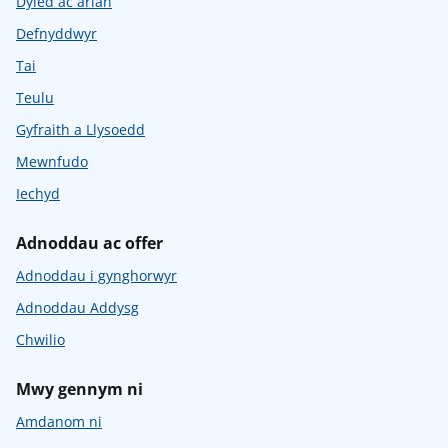
Dyled ac arian
Defnyddwyr
Tai
Teulu
Gyfraith a Llysoedd
Mewnfudo
Iechyd
Adnoddau ac offer
Adnoddau i gynghorwyr
Adnoddau Addysg
Chwilio
Mwy gennym ni
Amdanom ni