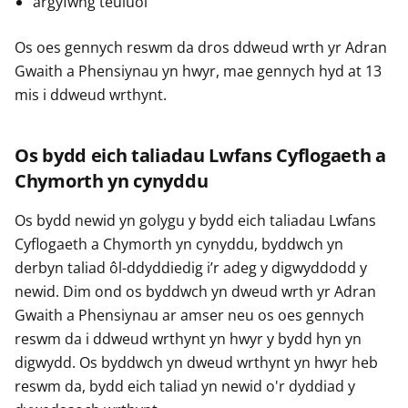
argyfwng teuluol
Os oes gennych reswm da dros ddweud wrth yr Adran
Gwaith a Phensiynau yn hwyr, mae gennych hyd at 13
mis i ddweud wrthynt.
Os bydd eich taliadau Lwfans Cyflogaeth a
Chymorth yn cynyddu
Os bydd newid yn golygu y bydd eich taliadau Lwfans
Cyflogaeth a Chymorth yn cynyddu, byddwch yn
derbyn taliad ôl-ddyddiedig i’r adeg y digwyddodd y
newid. Dim ond os byddwch yn dweud wrth yr Adran
Gwaith a Phensiynau ar amser neu os oes gennych
reswm da i ddweud wrthynt yn hwyr y bydd hyn yn
digwydd. Os byddwch yn dweud wrthynt yn hwyr heb
reswm da, bydd eich taliad yn newid o'r dyddiad y