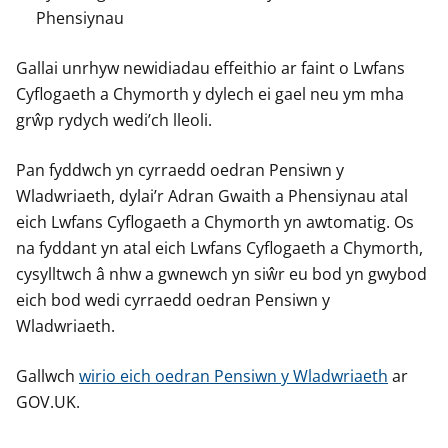
y
y
y
Phensiynau
f
f
f
e
e
e
Gallai unrhyw newidiadau effeithio ar faint o Lwfans
r
r
r
Cyflogaeth a Chymorth y dylech ei gael neu ym mha
grŵp rydych wedi’ch lleoli.
Pan fyddwch yn cyrraedd oedran Pensiwn y
Wladwriaeth, dylai’r Adran Gwaith a Phensiynau atal
eich Lwfans Cyflogaeth a Chymorth yn awtomatig. Os
na fyddant yn atal eich Lwfans Cyflogaeth a Chymorth,
cysylltwch â nhw a gwnewch yn siŵr eu bod yn gwybod
eich bod wedi cyrraedd oedran Pensiwn y
Wladwriaeth.
Gallwch
wirio eich oedran Pensiwn y Wladwriaeth
ar
GOV.UK.