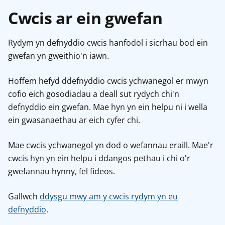
Cwcis ar ein gwefan
Rydym yn defnyddio cwcis hanfodol i sicrhau bod ein
gwefan yn gweithio'n iawn.
Hoffem hefyd ddefnyddio cwcis ychwanegol er mwyn
cofio eich gosodiadau a deall sut rydych chi'n
defnyddio ein gwefan. Mae hyn yn ein helpu ni i wella
ein gwasanaethau ar eich cyfer chi.
Mae cwcis ychwanegol yn dod o wefannau eraill. Mae'r
cwcis hyn yn ein helpu i ddangos pethau i chi o'r
gwefannau hynny, fel fideos.
Gallwch
ddysgu mwy am y cwcis rydym yn eu
defnyddio
.