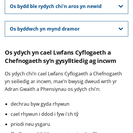
Os bydd ble rydych chi'n aros yn newid
Os byddwch yn mynd dramor
Os ydych yn cael Lwfans Cyflogaeth a
Chefnogaeth sy’n gysylltiedig ag incwm
Os ydych chi’n cael Lwfans Cyflogaeth a Chefnogaeth
yn seiliedig ar incwm, mae’n bwysig dweud wrth yr
Adran Gwaith a Phensiynau os ydych chi'n:
dechrau byw gyda rhywun
cael rhywun i ddod i fyw i'ch tŷ
priodi neu ysgaru