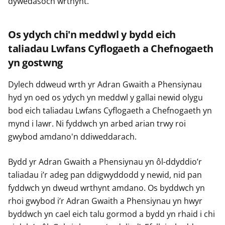
dywedasoch wrthynt.
Os ydych chi'n meddwl y bydd eich
taliadau Lwfans Cyflogaeth a Chefnogaeth
yn gostwng
Dylech ddweud wrth yr Adran Gwaith a Phensiynau
hyd yn oed os ydych yn meddwl y gallai newid olygu
bod eich taliadau Lwfans Cyflogaeth a Chefnogaeth yn
mynd i lawr. Ni fyddwch yn arbed arian trwy roi
gwybod amdano'n ddiweddarach.
Bydd yr Adran Gwaith a Phensiynau yn ôl-ddyddio’r
taliadau i’r adeg pan ddigwyddodd y newid, nid pan
fyddwch yn dweud wrthynt amdano. Os byddwch yn
rhoi gwybod i’r Adran Gwaith a Phensiynau yn hwyr
byddwch yn cael eich talu gormod a bydd yn rhaid i chi