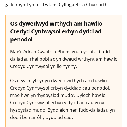
gallu mynd yn ôl i Lwfans Cyflogaeth a Chymorth.
Os dywedwyd wrthych am hawlio
Credyd Cynhwysol erbyn dyddiad
penodol
Mae’r Adran Gwaith a Phensiynau yn atal budd-
daliadau rhai pobl ac yn dweud wrthynt am hawlio
Credyd Cynhwysol yn lle hynny.
Os cewch lythyr yn dweud wrthych am hawlio
Credyd Cynhwysol erbyn dyddiad cau penodol,
mae hwn yn ‘hysbysiad mudo’. Dylech hawlio
Credyd Cynhwysol erbyn y dyddiad cau yn yr
hysbysiad mudo. Bydd eich hen fudd-daliadau yn
dod i ben ar ôl y dyddiad cau.