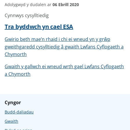
Adolygwyd y dudalen ar
06 Ebrill 2020
Cynnwys cysylltiedig
Tra byddwch yn cael ESA
Gwirio beth mae’n rhaid i chi ei wneud yn y grŵp
gweithgaredd cysylltiedig â gwaith Lwfans Cyflogaeth a
Chymorth
Gwaith y gallwch ei wneud wrth gael Lwfans Cyflogaeth
a Chymorth
Cyngor
Budd-daliadau
Gwaith