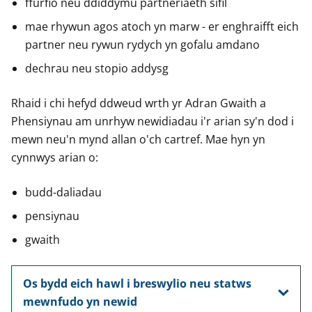
ffurfio neu ddiddymu partneriaeth sifil
mae rhywun agos atoch yn marw - er enghraifft eich
partner neu rywun rydych yn gofalu amdano
dechrau neu stopio addysg
Rhaid i chi hefyd ddweud wrth yr Adran Gwaith a
Phensiynau am unrhyw newidiadau i'r arian sy'n dod i
mewn neu'n mynd allan o'ch cartref. Mae hyn yn
cynnwys arian o:
budd-daliadau
pensiynau
gwaith
Os bydd eich hawl i breswylio neu statws
mewnfudo yn newid