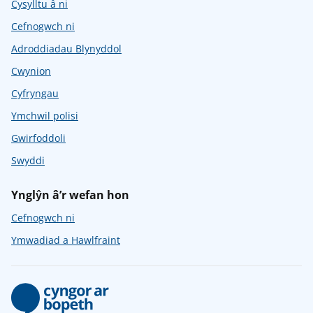
Cysylltu â ni
Cefnogwch ni
Adroddiadau Blynyddol
Cwynion
Cyfryngau
Ymchwil polisi
Gwirfoddoli
Swyddi
Ynglŷn â’r wefan hon
Cefnogwch ni
Ymwadiad a Hawlfraint