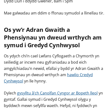
Dydd Llun i ddydd Gwener, 8am i 5pm
Mae galwadau am ddim o ffonau symudol a llinellau tir.
Os yw’r Adran Gwaith a
Phensiynau yn dweud wrthych am
symud i Gredyd Cynhwysol
Os ydych chi’n cael Lwfans Cyflogaeth a Chymorth yn
seiliedig ar incwm neu gyfraniadau a bod eich
amgylchiadau’n newid, efallai y bydd yr Adran Gwaith a
Phensiynau yn dweud wrthych am
hawlio Credyd
Cynhwysol
yn lle hynny.
Dylech
gysylltu â’ch Canolfan Cyngor ar Bopeth lleol
yn
gyntaf. Gallai symud i Gredyd Cynhwysol olygu y
byddwch mewn sefyllfa waeth. Hefyd, ni fyddwch yn