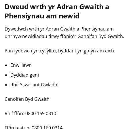
Dweud wrth yr Adran Gwaith a
Phensiynau am newid
Dywedwch wrth yr Adran Gwaith a Phensiynau am
unrhyw newidiadau drwy ffonio'r Ganolfan Byd Gwaith.
Pan fyddwch yn cysylltu, byddant yn gofyn am eich:
Enw llawn
Dyddiad geni
Rhif Yswiriant Gwladol
Canolfan Byd Gwaith
Rhif ffôn: 0800 169 0310
Ffôn testun: 0800 169 0314