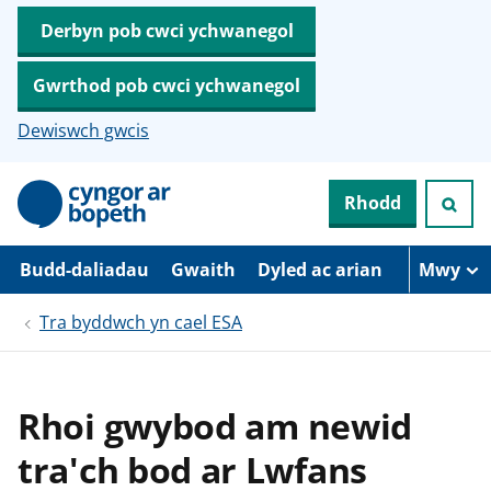
Derbyn pob cwci ychwanegol
Gwrthod pob cwci ychwanegol
Dewiswch gwcis
N
Rhodd
e
i
d
i
Budd-daliadau
Gwaith
Dyled ac arian
Mwy
o
i
Tra byddwch yn cael ESA
’
r
p
r
i
Rhoi gwybod am newid
f
g
tra'ch bod ar Lwfans
y
n