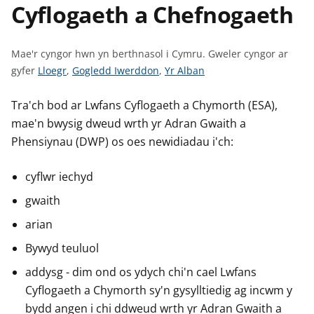
Cyflogaeth a Chefnogaeth
n
w
y
s
Mae'r cyngor hwn yn berthnasol i Cymru.
Gweler cyngor ar
G
G
G
gyfer
Lloegr
,
Gogledd Iwerddon
,
Yr Alban
w
w
w
e
e
e
Tra'ch bod ar Lwfans Cyflogaeth a Chymorth (ESA),
l
l
l
mae'n bwysig dweud wrth yr Adran Gwaith a
e
e
e
Phensiynau (DWP) os oes newidiadau i'ch:
r
r
r
c
c
c
cyflwr iechyd
y
y
y
gwaith
n
n
n
g
g
g
arian
o
o
o
Bywyd teuluol
r
r
r
addysg - dim ond os ydych chi'n cael Lwfans
a
a
a
r
r
r
Cyflogaeth a Chymorth sy'n gysylltiedig ag incwm y
g
g
g
bydd angen i chi ddweud wrth yr Adran Gwaith a