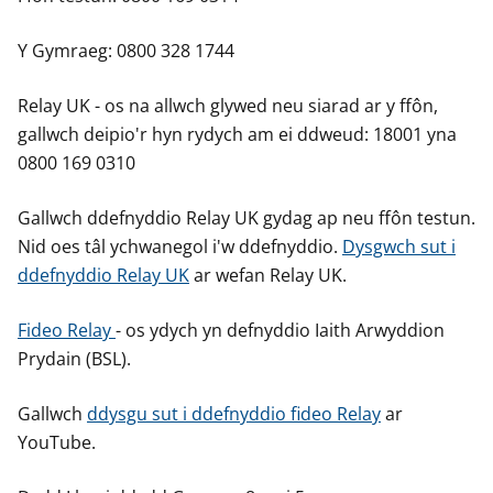
Y Gymraeg: 0800 328 1744
Relay UK - os na allwch glywed neu siarad ar y ffôn,
gallwch deipio'r hyn rydych am ei ddweud: 18001 yna
0800 169 0310
Gallwch ddefnyddio Relay UK gydag ap neu ffôn testun.
Nid oes tâl ychwanegol i'w ddefnyddio.
Dysgwch sut i
ddefnyddio Relay UK
ar wefan Relay UK.
Fideo Relay
- os ydych yn defnyddio Iaith Arwyddion
Prydain (BSL).
Gallwch
ddysgu sut i ddefnyddio fideo Relay
ar
YouTube.