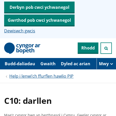
Derbyn pob cwci ychwanegol
Gwrthod pob cwci ychwanegol
Dewiswch gwcis
N
Rhodd
e
i
d
i
Budd-daliadau
Gwaith
Dyled ac arian
Mwy
o
i
Help i lenwi’ch ffurflen hawlio PIP
’
r
p
r
i
C10: darllen
f
g
y
n
Mae'r cyngor hwn yn berthnasol i Cymru.
Gweler cyngor ar