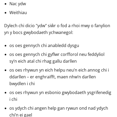
Nac ydw
Weithiau
Dylech chi dicio "ydw" siŵr o fod a rhoi mwy o fanylion
yn y bocs gwybodaeth ychwanegol:
os oes gennych chi anabledd dysgu
os oes gennych chi gyflwr corfforol neu feddyliol
sy’n eich atal chi rhag gallu darllen
os oes rhywun yn eich helpu neu’n eich annog chi i
ddarllen – er enghraifft, maen nhw’n darllen
bwydlen i chi
os oes rhywun yn esbonio gwybodaeth ysgrifenedig
i chi
os ydych chi angen help gan rywun ond nad ydych
chi’n ei gael