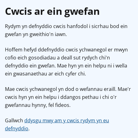
Cwcis ar ein gwefan
Rydym yn defnyddio cwcis hanfodol i sicrhau bod ein
gwefan yn gweithio'n iawn.
Hoffem hefyd ddefnyddio cwcis ychwanegol er mwyn
cofio eich gosodiadau a deall sut rydych chi'n
defnyddio ein gwefan. Mae hyn yn ein helpu ni i wella
ein gwasanaethau ar eich cyfer chi.
Mae cwcis ychwanegol yn dod o wefannau eraill. Mae'r
cwcis hyn yn ein helpu i ddangos pethau i chi o'r
gwefannau hynny, fel fideos.
Gallwch
ddysgu mwy am y cwcis rydym yn eu
defnyddio
.