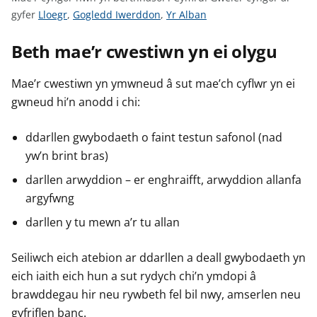
n
G
G
G
gyfer
Lloegr
,
Gogledd Iwerddon
,
Yr Alban
w
w
w
w
y
s
Beth mae’r cwestiwn yn ei olygu
e
e
e
l
l
l
e
e
e
Mae’r cwestiwn yn ymwneud â sut mae’ch cyflwr yn ei
r
r
r
gwneud hi’n anodd i chi:
c
c
c
y
y
y
ddarllen gwybodaeth o faint testun safonol (nad
n
n
n
yw’n brint bras)
g
g
g
darllen arwyddion – er enghraifft, arwyddion allanfa
o
o
o
argyfwng
r
r
r
a
a
a
darllen y tu mewn a’r tu allan
r
r
r
g
g
g
Seiliwch eich atebion ar ddarllen a deall gwybodaeth yn
y
y
y
eich iaith eich hun a sut rydych chi’n ymdopi â
f
f
f
brawddegau hir neu rywbeth fel bil nwy, amserlen neu
e
e
e
gyfriflen banc.