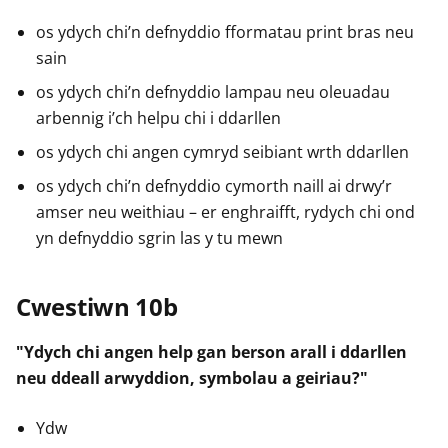
os ydych chi’n defnyddio fformatau print bras neu
sain
os ydych chi’n defnyddio lampau neu oleuadau
arbennig i’ch helpu chi i ddarllen
os ydych chi angen cymryd seibiant wrth ddarllen
os ydych chi’n defnyddio cymorth naill ai drwy’r
amser neu weithiau – er enghraifft, rydych chi ond
yn defnyddio sgrin las y tu mewn
Cwestiwn 10b
"Ydych chi angen help gan berson arall i ddarllen
neu ddeall arwyddion, symbolau a geiriau?"
Ydw