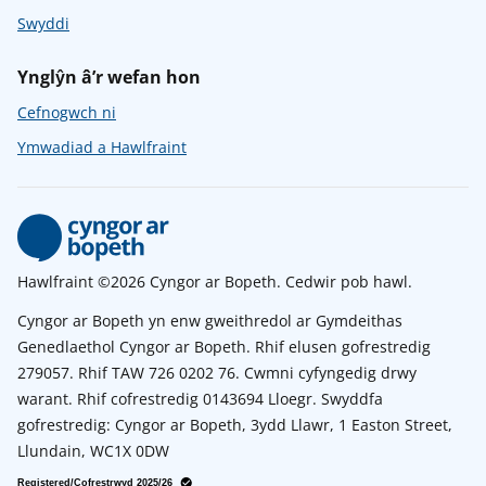
Swyddi
Ynglŷn â’r wefan hon
Cefnogwch ni
Ymwadiad a Hawlfraint
Hawlfraint ©2026 Cyngor ar Bopeth. Cedwir pob hawl.
Cyngor ar Bopeth yn enw gweithredol ar Gymdeithas
Genedlaethol Cyngor ar Bopeth. Rhif elusen gofrestredig
279057. Rhif TAW 726 0202 76. Cwmni cyfyngedig drwy
warant. Rhif cofrestredig 0143694 Lloegr. Swyddfa
gofrestredig: Cyngor ar Bopeth, 3ydd Llawr, 1 Easton Street,
Llundain, WC1X 0DW