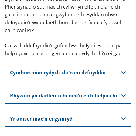
Phensiynau o sut mae’ch cyflwr yn effeithio ar eich
gallu i ddarllen a deall gwybodaeth. Byddan nhw’n
defnyddio’r wybodaeth hon i benderfynu a fyddwch
chi’n cael PIP.
Gallwch ddefnyddio’r gofod hwn hefyd i esbonio pa
help rydych chi ei angen ond nad ydych chi’n ei gael.
Cymhorthion rydych chi’n eu defnyddio
Rhywun yn darllen i chi neu’n eich helpu chi
Yr amser mae’n ei gymryd