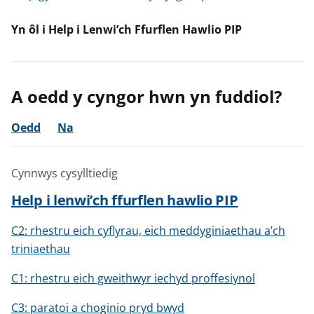
Yn ôl i Help i Lenwi’ch Ffurflen Hawlio PIP
A oedd y cyngor hwn yn fuddiol?
Oedd
Na
Cynnwys cysylltiedig
Help i lenwi’ch ffurflen hawlio PIP
C2: rhestru eich cyflyrau, eich meddyginiaethau a’ch
triniaethau
C1: rhestru eich gweithwyr iechyd proffesiynol
C3: paratoi a choginio pryd bwyd