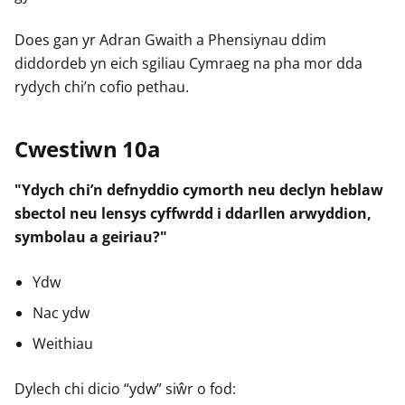
r
r
r
Does gan yr Adran Gwaith a Phensiynau ddim
diddordeb yn eich sgiliau Cymraeg na pha mor dda
rydych chi’n cofio pethau.
Cwestiwn 10a
"Ydych chi’n defnyddio cymorth neu declyn heblaw
sbectol neu lensys cyffwrdd i ddarllen arwyddion,
symbolau a geiriau?"
Ydw
Nac ydw
Weithiau
Dylech chi dicio “ydw” siŵr o fod: