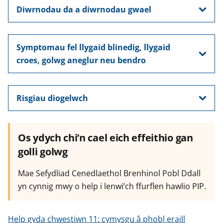
Diwrnodau da a diwrnodau gwael
Symptomau fel llygaid blinedig, llygaid
croes, golwg aneglur neu bendro
Risgiau diogelwch
Os ydych chi’n cael eich effeithio gan
golli golwg
Mae Sefydliad Cenedlaethol Brenhinol Pobl Ddall
yn cynnig mwy o help i lenwi’ch ffurflen hawlio PIP.
Help gyda chwestiwn 11: cymysgu â phobl eraill