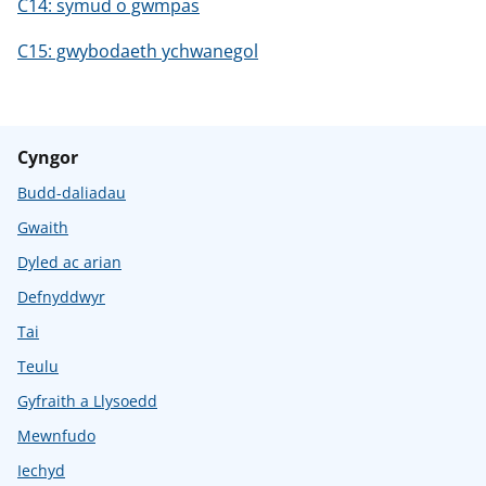
C14: symud o gwmpas
C15: gwybodaeth ychwanegol
Cyngor
Budd-daliadau
Gwaith
Dyled ac arian
Defnyddwyr
Tai
Teulu
Gyfraith a Llysoedd
Mewnfudo
Iechyd