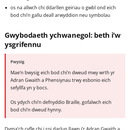
os na allwch chi ddarllen geiriau o gwbl ond eich
bod chi’n gallu deall arwyddion neu symbolau
Gwybodaeth ychwanegol: beth i’w
ysgrifennu
Pwysig
Mae’n bwysig eich bod chi’n dweud mwy wrth yr
Adran Gwaith a Phensiynau trwy esbonio eich
sefyllfa yn y bocs.
Os ydych chi’n defnyddio Braille, gofalwch eich
bod chi’n dweud hynny.
Dyma’ch cyfle chi i roi darlun llawn i’r Adran Gwaith a