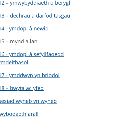
12 – ymwybyddiaeth o berygl
13 – dechrau a darfod tasgau
14 - ymdopi â newid
15 – mynd allan
16 - ymdopi â sefyllfaoedd
ymdeithasol
17 - ymddwyn yn briodol
18 – bwyta ac yfed
sesiad wyneb yn wyneb
wybodaeth arall