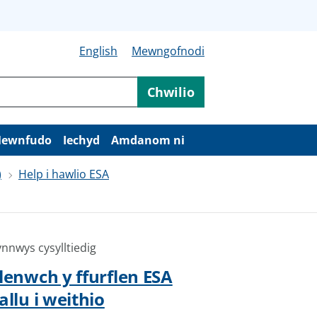
English
Mewngofnodi
Chwilio
ewnfudo
Iechyd
Amdanom ni
)
Help i hawlio ESA
nnwys cysylltiedig
lenwch y ffurflen ESA
allu i weithio