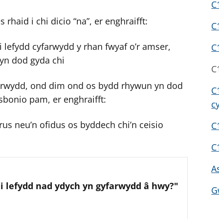
C
rhaid i chi dicio “na”, er enghraifft:
C
 lefydd cyfarwydd y rhan fwyaf o’r amser,
C
 yn dod gyda chi
C
yfarwydd, ond dim ond os bydd rhywun yn dod
C
esbonio pam, er enghraifft:
c
rus neu’n ofidus os byddech chi’n ceisio
C
C
A
 i lefydd nad ydych yn gyfarwydd â hwy?"
G