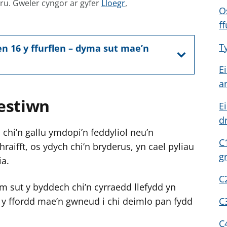
G
mru.
Gweler cyngor ar gyfer
Lloegr
,
O
w
ff
e
l
T
n 16 y ffurflen – dyma sut mae’n
e
r
E
c
a
y
estiwn
E
n
d
g
chi’n gallu ymdopi’n feddyliol neu’n
o
C
raifft, os ydych chi’n bryderus, yn cael pyliau
r
g
ia.
a
r
C
m sut y byddech chi’n cyrraedd llefydd yn
g
y
 y ffordd mae’n gwneud i chi deimlo pan fydd
C
f
C
e