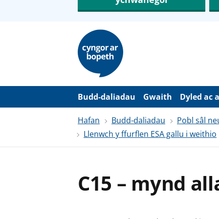
N
e
i
d
i
o
i
’
Budd-daliadau
Gwaith
Dyled ac 
r
p
Hafan
Budd-daliadau
Pobl sâl ne
r
i
Llenwch y ffurflen ESA gallu i weithio
f
g
y
n
n
C15 – mynd all
w
y
s