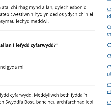
r
 atal chi rhag mynd allan, dylech esbonio
C
ateb cwestiwn 1 hyd yn oed os ydych chi’n ei
(
resymau iechyd meddwl.
C
t
C
allan i lefydd cyfarwydd?”
C
C
ynd gyda mi
p
C
e
fydd cyfarwydd. Meddyliwch beth fyddai’n
i’ch Swyddfa Bost, banc neu archfarchnad leol
C