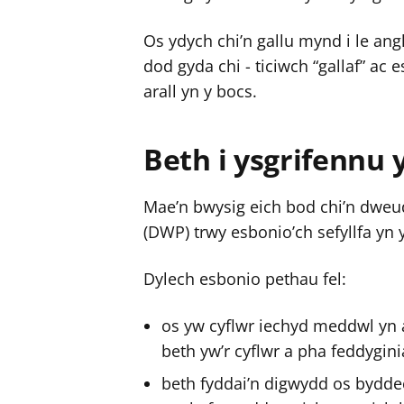
Os ydych chi’n gallu mynd i le a
dod gyda chi - ticiwch “gallaf” a
arall yn y bocs.
Beth i ysgrifennu 
Mae’n bwysig eich bod chi’n dwe
(DWP) trwy esbonio’ch sefyllfa yn 
Dylech esbonio pethau fel:
os yw cyflwr iechyd meddwl yn 
beth yw’r cyflwr a pha feddygini
beth fyddai’n digwydd os byddec