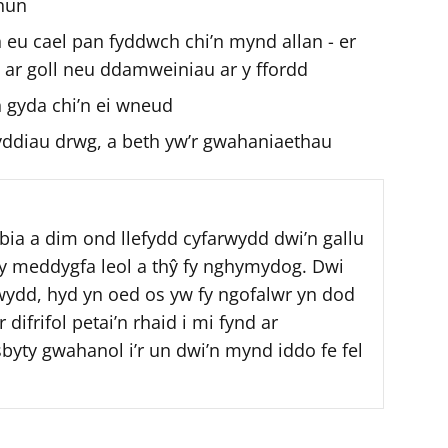
 hun
 eu cael pan fyddwch chi’n mynd allan - er
d ar goll neu ddamweiniau ar y ffordd
 gyda chi’n ei wneud
dyddiau drwg, a beth yw’r gwahaniaethau
bia a dim ond llefydd cyfarwydd dwi’n gallu
y meddygfa leol a thŷ fy nghymydog. Dwi
wydd, hyd yn oed os yw fy ngofalwr yn dod
 difrifol petai’n rhaid i mi fynd ar
byty gwahanol i’r un dwi’n mynd iddo fe fel