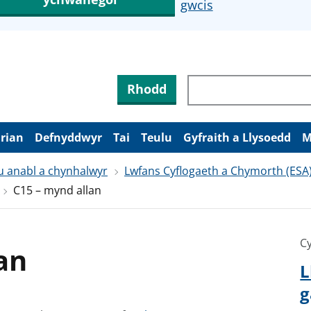
gwcis
Rhodd
arian
Defnyddwyr
Tai
Teulu
Gyfraith a Llysoedd
M
u anabl a chynhalwyr
Lwfans Cyflogaeth a Chymorth (ESA
C15 – mynd allan
Cy
an
L
g