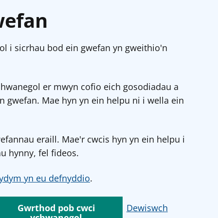
wefan
l i sicrhau bod ein gwefan yn gweithio'n
chwanegol er mwyn cofio eich gosodiadau a
in gwefan. Mae hyn yn ein helpu ni i wella ein
annau eraill. Mae'r cwcis hyn yn ein helpu i
u hynny, fel fideos.
ydym yn eu defnyddio
.
Gwrthod pob cwci
Dewiswch
ychwanegol