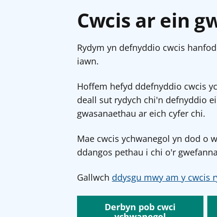
Cwcis ar ein g
Rydym yn defnyddio cwcis hanfodo
iawn.
Hoffem hefyd ddefnyddio cwcis y
deall sut rydych chi'n defnyddio e
gwasanaethau ar eich cyfer chi.
Mae cwcis ychwanegol yn dod o wef
ddangos pethau i chi o'r gwefanna
Gallwch
ddysgu mwy am y cwcis r
Derbyn pob cwci
ychwanegol