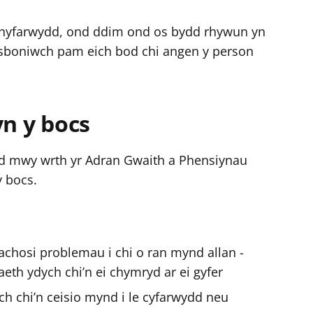
nghyfarwydd, ond ddim ond os bydd rhywun yn
c esboniwch pam eich bod chi angen y person
yn y bocs
ud mwy wrth yr Adran Gwaith a Phensiynau
y bocs.
achosi problemau i chi o ran mynd allan -
aeth ydych chi’n ei chymryd ar ei gyfer
h chi’n ceisio mynd i le cyfarwydd neu