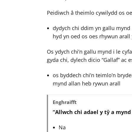
Peidiwch â theimlo cywilydd os oes 
dydych chi ddim yn gallu mynd i
hyd yn oed os oes rhywun arall
Os ydych chi’n gallu mynd i le c
gyda chi, dylech dicio “Gallaf” ac 
os byddech chi’n teimlo’n bryde
mynd allan heb rywun arall
Enghraifft
“Allwch chi adael y tŷ a mynd
Na