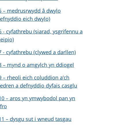
5 – medrusrwydd â dwylo
defnyddio eich dwylo)
6 - cyfathrebu (siarad, ysgrifennu a
heipio)
7 - cyfathrebu (clywed a darllen)
8 – mynd o amgylch yn ddiogel
9 – rheoli eich coluddion a’ch
ledren a defnyddio dyfais casglu
10 – aros yn ymwybodol pan yn
ffro
11 – dysgu sut i wneud tasgau