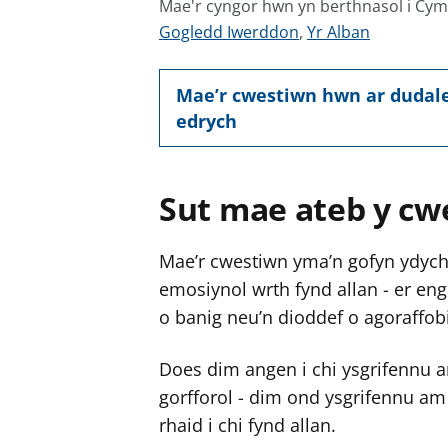
Mae'r cyngor hwn yn berthnasol i Cy
G
G
Gogledd Iwerddon
,
Yr Alban
w
w
e
e
Mae’r cwestiwn hwn ar dudale
l
l
edrych
e
e
r
r
c
c
Sut mae ateb y cw
y
y
n
n
Mae’r cwestiwn yma’n gofyn ydych 
g
g
emosiynol wrth fynd allan - er engh
o
o
o banig neu’n dioddef o agoraffob
r
r
a
a
Does dim angen i chi ysgrifennu a
r
r
g
g
gorfforol - dim ond ysgrifennu am
y
y
rhaid i chi fynd allan.
f
f