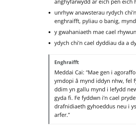
anghyfarwydd ar eich pen eich
unrhyw anawsterau rydych chi’n
enghraifft, pyliau o banig, myn
y gwahaniaeth mae cael rhywun
ydych chi’n cael dyddiau da a 
Enghraifft
Meddai Cai: “Mae gen i agoraffo
ymdopi â mynd iddyn nhw, fel f
ddim yn gallu mynd i lefydd ne
gyda fi. Fe fyddwn i’n cael pryder
drafnidiaeth gyhoeddus neu i ys
arfer.”