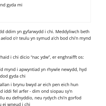
ynd gyda mi
d ddim yn gyfarwydd i chi. Meddyliwch beth
u aelod o’r teulu yn symud a’ch bod chi’n mynd
aid i chi dicio “nac ydw”, er enghraifft os:
nodd mynd i apwyntiad yn rhywle newydd, hyd
 dod gyda chi
allan i brynu bwyd ar eich pen eich hun
iddi fel arfer - dim ond siopau sy’n
allu eu defnyddio, neu rydych chi’n gorfod
 ei wneud i chi