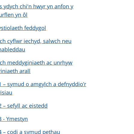
s ydych chi'n hwyr yn anfon y
urflen yn ôl
ystiolaeth feddygol
ich cyflwr iechyd, salwch neu
nableddau
ich meddyginiaeth ac unrhyw
riniaeth arall
1 – symud o amgylch a defnyddio’r
risiau
2 – sefyll ac eistedd
3 - Ymestyn
4 – codi a symud pethau