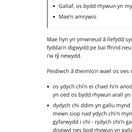
Gallaf, os bydd rhywun yn m
Mae’n amrywio
Mae hyn yn ymwneud â llefydd syd
fyddai’n digwydd pe bai ffrind ne
i’w tŷ newydd.
Peidiwch â theimlo’n wael os oes rh
os ydych chi’n ei chael hi’n a
yn oed os bydd rhywun arall yn
dydych chi ddim yn gallu mynd 
mewn siop nad ydych chi’n mynd 
gyfarwydd i chi - rydych chi’n g
disgwyl nes bod rhywun yn gallu