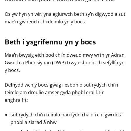
Os yw hyn yn wir, yna eglurwch beth sy’n digwydd a sut
mae’n gwneud i chi deimlo yn y bocs.
Beth i ysgrifennu yn y bocs
Mae’n bwysig eich bod chi’n dweud mwy wrth yr Adran
Gwaith a Phensiynau (DWP) trwy esbonio’ch sefyllfa yn
y bocs.
Defnyddiwch y bocs gwag i esbonio sut rydych chi’n
teimlo am dreulio amser gyda phobl eraill. Er
enghraifft:
sut rydych chi’n teimlo pan fydd rhaid i chi gwrdd â
phobl a siarad â nhw