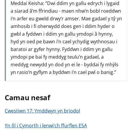
Meddai Keisha: “Dwi ddim yn gallu edrych i lygaid
a siarad â’m ffrindiau - maen nhw’n bobl roeddwn
i’n arfer eu gweld drwy’r amser. Mae gadael y tŷ yn
amhosib i fi oherwydd does gen i ddim hyder o
gwbl a fyddwn i ddim yn gallu ymdopi â hynny,
hyd yn oed pe bawn i’n cael ychydig wythnosau i
baratoi ar gyfer hynny. Fyddwn i ddim yn gallu
ymdopi pe bai fy meddyg teulu’n gadael, a
meddyg newydd yn dod yn ei le - byddai fy mhỳls
yn rasio’n gyflym a byddwn i’n cael pwl o banig.”
Camau nesaf
Cwestiwn 17: Ymddwyn yn briodol
Yn ôl i Cymorth i lenwi’ch ffurflen ESA