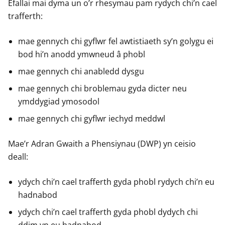
Efallai mai dyma un o’r rhesymau pam rydych chi’n cael
e
e
e
trafferth:
r
r
r
mae gennych chi gyflwr fel awtistiaeth sy’n golygu ei
bod hi’n anodd ymwneud â phobl
mae gennych chi anabledd dysgu
mae gennych chi broblemau gyda dicter neu
ymddygiad ymosodol
mae gennych chi gyflwr iechyd meddwl
Mae’r Adran Gwaith a Phensiynau (DWP) yn ceisio
deall:
ydych chi’n cael trafferth gyda phobl rydych chi’n eu
hadnabod
ydych chi’n cael trafferth gyda phobl dydych chi