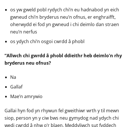
os yw gweld pobl rydych chi’n eu hadnabod yn eich
gwneud chi’n bryderus neu’n ofnus, er enghraifft,
oherwydd ei fod yn gwneud i chi deimlo dan straen
neu’n nerfus
os ydych chi’n osgoi cwrdd â phobl
“Allwch chi gwrdd â phobl ddieithr heb deimlo'n rhy
bryderus neu ofnus?
Na
Gallaf
Mae’n amrywio
Gallai hyn fod yn rhywun fel gweithiwr wrth y til mewn
siop, person yn y ciw bws neu gymydog nad ydych chi
wedi cwrdd â nhw o’r blaen. Meddyliwch sut fyddech