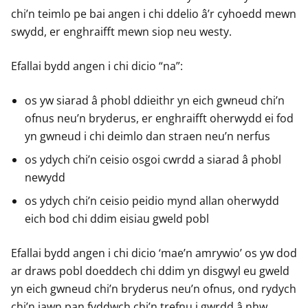
chi’n teimlo pe bai angen i chi ddelio â’r cyhoedd mewn
swydd, er enghraifft mewn siop neu westy.
Efallai bydd angen i chi dicio “na”:
os yw siarad â phobl ddieithr yn eich gwneud chi’n
ofnus neu’n bryderus, er enghraifft oherwydd ei fod
yn gwneud i chi deimlo dan straen neu’n nerfus
os ydych chi’n ceisio osgoi cwrdd a siarad â phobl
newydd
os ydych chi’n ceisio peidio mynd allan oherwydd
eich bod chi ddim eisiau gweld pobl
Efallai bydd angen i chi dicio ‘mae’n amrywio’ os yw dod
ar draws pobl doeddech chi ddim yn disgwyl eu gweld
yn eich gwneud chi’n bryderus neu’n ofnus, ond rydych
chi’n iawn pan fyddwch chi’n trefnu i gwrdd â nhw.