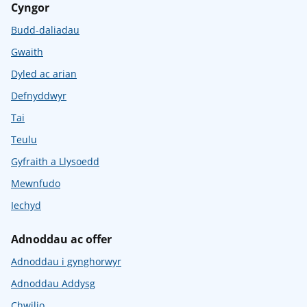
Cyngor
Budd-daliadau
Gwaith
Dyled ac arian
Defnyddwyr
Tai
Teulu
Gyfraith a Llysoedd
Mewnfudo
Iechyd
Adnoddau ac offer
Adnoddau i gynghorwyr
Adnoddau Addysg
Chwilio