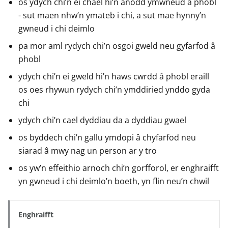
os ydych chi’n ei chael hi’n anodd ymwneud â phobl
- sut maen nhw’n ymateb i chi, a sut mae hynny’n
gwneud i chi deimlo
pa mor aml rydych chi’n osgoi gweld neu gyfarfod â
phobl
ydych chi’n ei gweld hi’n haws cwrdd â phobl eraill
os oes rhywun rydych chi’n ymddiried ynddo gyda
chi
ydych chi’n cael dyddiau da a dyddiau gwael
os byddech chi’n gallu ymdopi â chyfarfod neu
siarad â mwy nag un person ar y tro
os yw’n effeithio arnoch chi’n gorfforol, er enghraifft
yn gwneud i chi deimlo’n boeth, yn flin neu’n chwil
Enghraifft