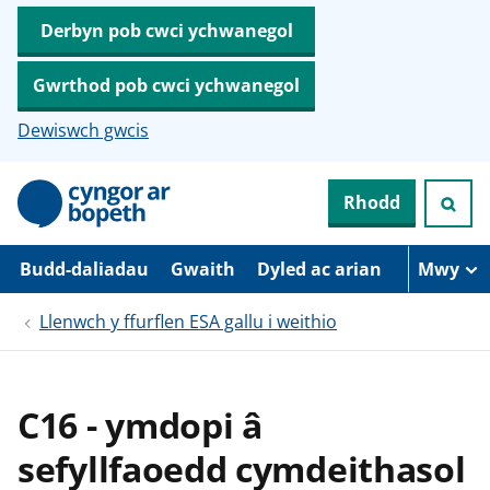
Derbyn pob cwci ychwanegol
Gwrthod pob cwci ychwanegol
Dewiswch gwcis
N
Rhodd
e
i
d
i
Budd-daliadau
Gwaith
Dyled ac arian
Mwy
o
i
Llenwch y ffurflen ESA gallu i weithio
’
r
p
r
i
C16 - ymdopi â
f
g
sefyllfaoedd cymdeithasol
y
n