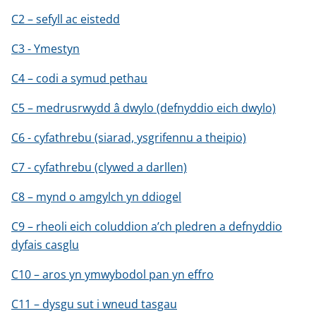
C2 – sefyll ac eistedd
C3 - Ymestyn
C4 – codi a symud pethau
C5 – medrusrwydd â dwylo (defnyddio eich dwylo)
C6 - cyfathrebu (siarad, ysgrifennu a theipio)
C7 - cyfathrebu (clywed a darllen)
C8 – mynd o amgylch yn ddiogel
C9 – rheoli eich coluddion a’ch pledren a defnyddio
dyfais casglu
C10 – aros yn ymwybodol pan yn effro
C11 – dysgu sut i wneud tasgau