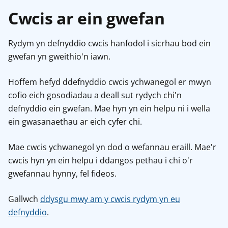
Cwcis ar ein gwefan
Rydym yn defnyddio cwcis hanfodol i sicrhau bod ein
gwefan yn gweithio'n iawn.
Hoffem hefyd ddefnyddio cwcis ychwanegol er mwyn
cofio eich gosodiadau a deall sut rydych chi'n
defnyddio ein gwefan. Mae hyn yn ein helpu ni i wella
ein gwasanaethau ar eich cyfer chi.
Mae cwcis ychwanegol yn dod o wefannau eraill. Mae'r
cwcis hyn yn ein helpu i ddangos pethau i chi o'r
gwefannau hynny, fel fideos.
Gallwch
ddysgu mwy am y cwcis rydym yn eu
defnyddio
.