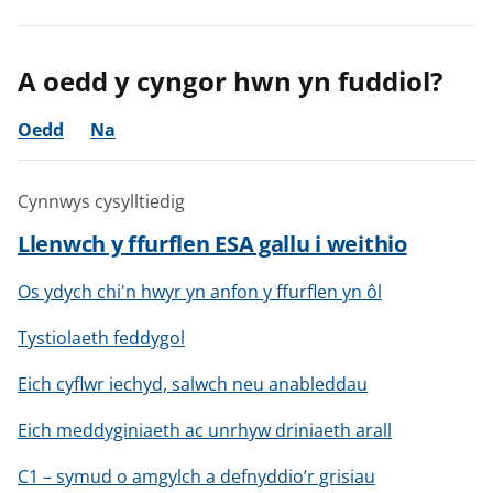
A oedd y cyngor hwn yn fuddiol?
Oedd
Na
Cynnwys cysylltiedig
Llenwch y ffurflen ESA gallu i weithio
Os ydych chi'n hwyr yn anfon y ffurflen yn ôl
Tystiolaeth feddygol
Eich cyflwr iechyd, salwch neu anableddau
Eich meddyginiaeth ac unrhyw driniaeth arall
C1 – symud o amgylch a defnyddio’r grisiau