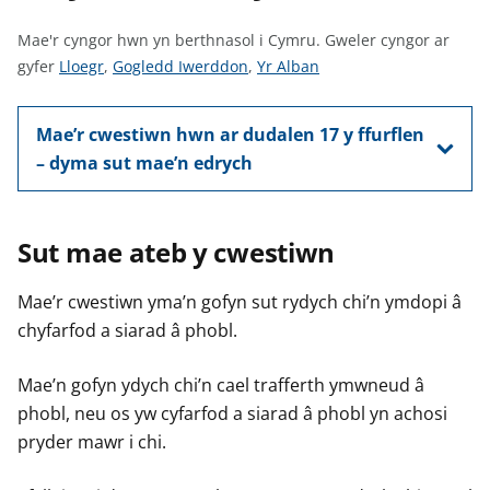
n
w
Mae'r cyngor hwn yn berthnasol i Cymru.
Gweler cyngor ar
y
G
G
G
gyfer
Lloegr
,
Gogledd Iwerddon
,
Yr Alban
s
w
w
w
e
e
e
Mae’r cwestiwn hwn ar dudalen 17 y ffurflen
l
l
l
– dyma sut mae’n edrych
e
e
e
r
r
r
c
c
c
Sut mae ateb y cwestiwn
y
y
y
n
n
n
Mae’r cwestiwn yma’n gofyn sut rydych chi’n ymdopi â
g
g
g
o
o
o
chyfarfod a siarad â phobl.
r
r
r
a
a
a
Mae’n gofyn ydych chi’n cael trafferth ymwneud â
r
r
r
phobl, neu os yw cyfarfod a siarad â phobl yn achosi
g
g
g
pryder mawr i chi.
y
y
y
f
f
f