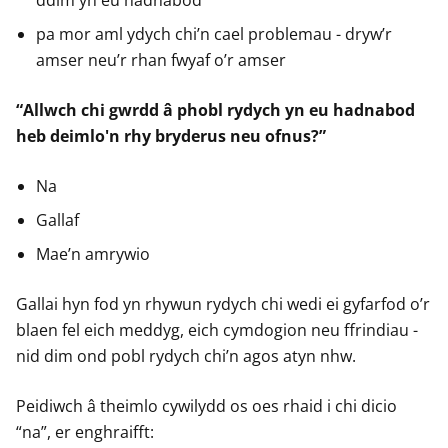
ddim yn eu hadnabod
pa mor aml ydych chi’n cael problemau - dryw’r
amser neu’r rhan fwyaf o’r amser
“Allwch chi gwrdd â phobl rydych yn eu hadnabod
heb deimlo'n rhy bryderus neu ofnus?”
Na
Gallaf
Mae’n amrywio
Gallai hyn fod yn rhywun rydych chi wedi ei gyfarfod o’r
blaen fel eich meddyg, eich cymdogion neu ffrindiau -
nid dim ond pobl rydych chi’n agos atyn nhw.
Peidiwch â theimlo cywilydd os oes rhaid i chi dicio
“na”, er enghraifft: