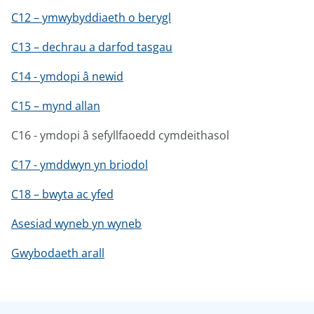
C12 – ymwybyddiaeth o berygl
C13 – dechrau a darfod tasgau
C14 - ymdopi â newid
C15 – mynd allan
C16 - ymdopi â sefyllfaoedd cymdeithasol
C17 - ymddwyn yn briodol
C18 – bwyta ac yfed
Asesiad wyneb yn wyneb
Gwybodaeth arall