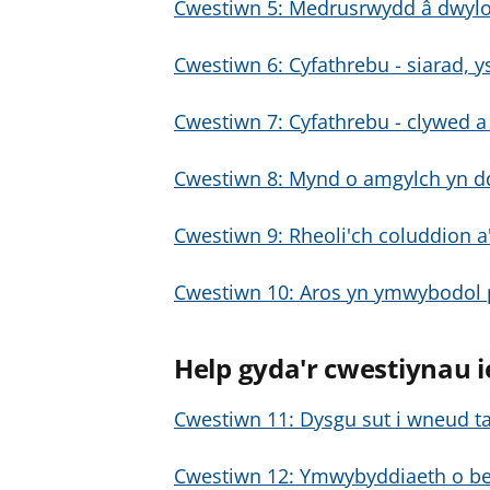
Cwestiwn 5: Medrusrwydd â dwylo 
Cwestiwn 6: Cyfathrebu - siarad, y
Cwestiwn 7: Cyfathrebu - clywed a
Cwestiwn 8: Mynd o amgylch yn d
Cwestiwn 9: Rheoli'ch coluddion a
Cwestiwn 10: Aros yn ymwybodol p
Help gyda'r cwestiynau
Cwestiwn 11: Dysgu sut i wneud t
Cwestiwn 12: Ymwybyddiaeth o be