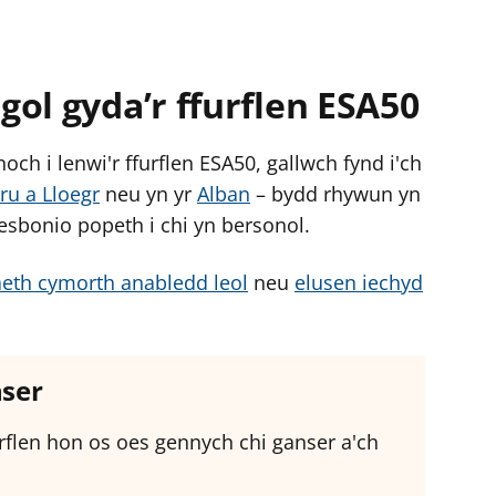
ol gyda’r ffurflen ESA50
h i lenwi'r ffurflen ESA50, gallwch fynd i'ch
u a Lloegr
neu yn yr
Alban
– bydd rhywun yn
esbonio popeth i chi yn bersonol.
aeth cymorth anabledd leol
neu
elusen iechyd
nser
urflen hon os oes gennych chi ganser a'ch