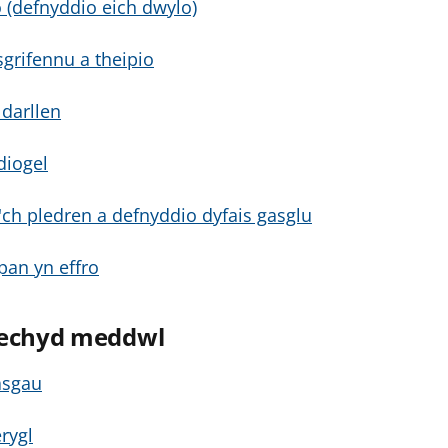
(defnyddio eich dwylo)
sgrifennu a theipio
 darllen
diogel
'ch pledren a defnyddio dyfais gasglu
an yn effro
 iechyd meddwl
asgau
rygl