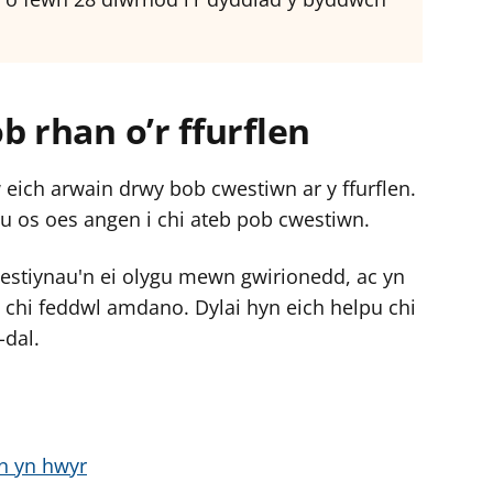
f
e
r
b rhan o’r ffurflen
eich arwain drwy bob cwestiwn ar y ffurflen.
u os oes angen i chi ateb pob cwestiwn.
estiynau'n ei olygu mewn gwirionedd, ac yn
 chi feddwl amdano. Dylai hyn eich helpu chi
-dal.
en yn hwyr