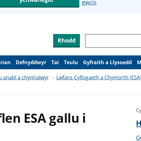
gwcis
Rhodd
arian
Defnyddwyr
Tai
Teulu
Gyfraith a Llysoedd
M
u anabl a chynhalwyr
Lwfans Cyflogaeth a Chymorth (ESA
Cy
len ESA gallu i
H
G