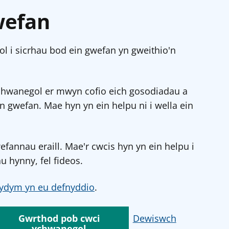
wefan
l i sicrhau bod ein gwefan yn gweithio'n
chwanegol er mwyn cofio eich gosodiadau a
in gwefan. Mae hyn yn ein helpu ni i wella ein
annau eraill. Mae'r cwcis hyn yn ein helpu i
u hynny, fel fideos.
ydym yn eu defnyddio
.
Gwrthod pob cwci
Dewiswch
ychwanegol