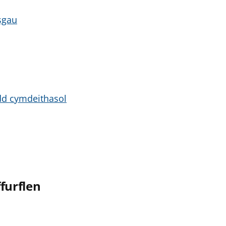
sgau
dd cymdeithasol
furflen