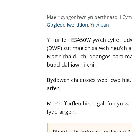
Mae'r cyngor hwn yn berthnasol i Cy
G
G
Gogledd Iwerddon
,
Yr Alban
w
w
Y ffurflen ESA50W yw’ch cyfle i d
e
e
l
l
(DWP) sut mae'ch salwch neu'ch ana
e
e
Mae’n rhaid i chi ddangos pam mai
r
r
budd-dal iawn i chi.
c
c
y
y
Byddwch chi eisoes wedi cwblhau'r 
n
n
arfer.
g
g
o
o
Mae’n ffurflen hir, a gall fod yn w
r
r
fydd angen.
a
a
r
r
Rhaid i chi anfon y ffurflen yn 
g
g