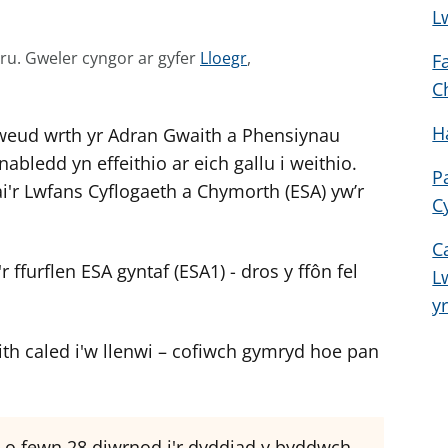
L
G
mru.
Gweler cyngor ar gyfer
Lloegr
,
F
w
C
e
H
dweud wrth yr Adran Gwaith a Phensiynau
l
e
bledd yn effeithio ar eich gallu i weithio.
P
r
'r Lwfans Cyflogaeth a Chymorth (ESA) yw’r
C
c
y
C
n
ffurflen ESA gyntaf (ESA1) - dros y ffôn fel
L
g
y
o
r
aith caled i'w llenwi – cofiwch gymryd hoe pan
a
r
g
ôl o fewn 28 diwrnod i'r dyddiad y byddwch
y