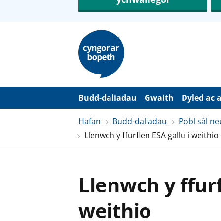
N
e
i
d
i
o
i
’
Budd-daliadau
Gwaith
Dyled ac 
r
p
Hafan
Budd-daliadau
Pobl sâl ne
r
i
Llenwch y ffurflen ESA gallu i weithio
f
g
y
n
n
Llenwch y ffurf
w
y
s
weithio