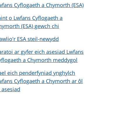
wfans Cyflogaeth a Chymorth (ESA)
aint o Lwfans Cyflogaeth a
hymorth (ESA) gewch chi
awlio'r ESA steil-newydd
aratoi ar gyfer eich asesiad Lwfans
yflogaeth a Chymorth meddygol
ael eich penderfyniad ynghylch
wfans Cyflogaeth a Chymorth ar ôl
r asesiad