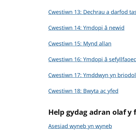
Cwestiwn 13: Dechrau a darfod ta
Cwestiwn 14: Ymdopi â newid
Cwestiwn 15: Mynd allan
Cwestiwn 16: Ymdopi â sefyllfaoe
Cwestiwn 17: Ymddwyn yn briodol
Cwestiwn 18: Bwyta ac yfed
Help gydag adran olaf y f
Asesiad wyneb yn wyneb