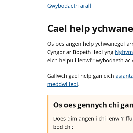
Gwybodaeth arall
Cael help ychwaneg
Os oes angen help ychwanegol arnoc
Cyngor ar Bopeth lleol yng
Nghymr
eich helpu i lenwi'r wybodaeth ac 
Gallwch gael help gan eich
asiant
meddwl leol
.
Os oes gennych chi ga
Does dim angen i chi lenwi'r ff
bod chi: