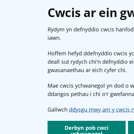
Cwcis ar ein g
Rydym yn defnyddio cwcis hanfodo
iawn.
Hoffem hefyd ddefnyddio cwcis y
deall sut rydych chi'n defnyddio e
gwasanaethau ar eich cyfer chi.
Mae cwcis ychwanegol yn dod o wef
ddangos pethau i chi o'r gwefanna
Gallwch
ddysgu mwy am y cwcis r
Derbyn pob cwci
ychwanegol