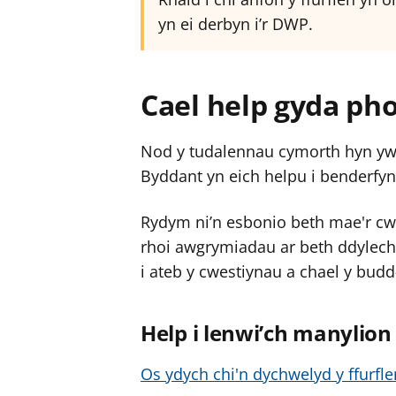
y
y
yn ei derbyn i’r DWP.
f
f
e
e
r
r
Cael help gyda pho
Nod y tudalennau cymorth hyn yw 
Byddant yn eich helpu i benderfyn
Rydym ni’n esbonio beth mae'r cw
rhoi awgrymiadau ar beth ddylech
i ateb y cwestiynau a chael y budd
Help i lenwi’ch manylion
Os ydych chi'n dychwelyd y ffurfl