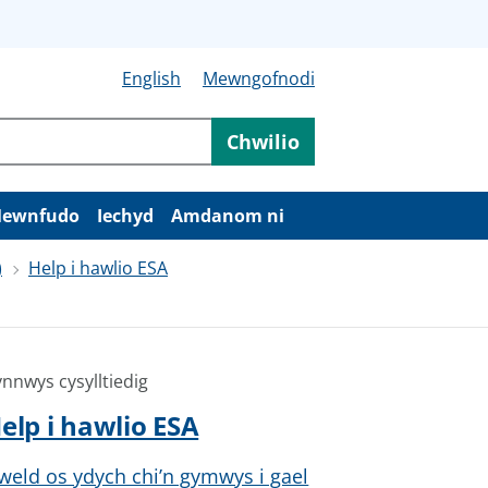
English
Mewngofnodi
Chwilio
ewnfudo
Iechyd
Amdanom ni
)
Help i hawlio ESA
nnwys cysylltiedig
elp i hawlio ESA
weld os ydych chi’n gymwys i gael